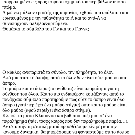
ισορροπημένο ως προς το φυσικοχημικό του περιβάλλον από το
πτώμα.
Δηλώνω μάλλον εραστής της αρμονίας, εχθρός του απόλυτου και
ερωτευμένος με την πιθανότητα το A και το αντί-Α να
συνυπάρχουν αλληλοεξαρτώμενα.
Θυμάσαι το σύμβολο του Γιν και του Γιανγκ;
Ο κύκλος αναπαριστά το σύνολο, την πληρότητα, το όλον.
Από μια στατική άποψη, αυτό το όλον δεν είναι ούτε μαύρο ούτε
άσπρο.
Το μαύρο και το άσπρο (τα αντίθετα) είναι απαραίτητα για τη
σύνθεση του όλου. Και το πιο ενδιαφέρον: κοιτάζοντας αυτό το
πανάρχαιο σύμβολο παρατηρούμε πως ούτε το άσπρο είναι όλο
άσπρο (γιατί περιέχει ένα μαύρο στίγμα) ούτε και το μαύρο είναι
όλο μαύρο (αφού περιέχει ένα άσπρο στίγμα).
Κλείσε τα μάτια Κλαούντια και βυθίσου μαζί μου σʼ ένα
παραλήρημα (πάει τόσος καιρός που δεν παραληρούμε παρέα…).
Αν σε αυτήν τη στατική ματιά προσθέσουμε κίνηση και την
κάνουμε δυναμική, θα μπορέσουμε να φανταστούμε ότι το άσπρο