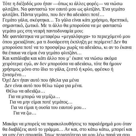
Τότε η διέξοδός μου ήταν —όπως κι άλλες φορές— να νιώσω
φλιτζάνι. Να φανταστώ τον εαυτό μου ως φλιτζάνι. Ένα γεμάτο
φλιτζάνι. Πάντα γεμάτο, που δεν θα αδειάσει ποτέ…
Γεμάτο γάλα, σκέφτηκα… Το γάλα είναι κάτι χρήσιμο, θρεπτικό,
σημαντικό, ζωτικό. Με τι άλλο θα μπορούσα να με φανταστώ
γεμάτο μες στη νεαρή παντοδυναμία μου;
Με φαντάστηκα να μεταφέρω «μεγαλόψυχα» το περιεχόμενό μου
όπου χρειαζόταν, μα τι δυσάρεστη έκπληξη με περίμενε! Δεν θα
μπορούσα ποτέ να το προσφέρω χωρίς να αδειάσω, κι αν το έκανα
θα έπαυα να είμαι ένα γεμάτο φλιτζάνι…
Και κατάλαβα και κάτι άλλο που μʼ έκανε να νιώσω ακόμα
χειρότερα: εγώ, αν δεν μπορούσα να αδειάσω, τότε θα ήμουν
χρήσιμος μόνο στο ίδιο το γάλα, ζεστό ή κρύο, φρέσκο ή
ξινισμένο…
Όχι! Δεν ήταν αυτό που ήθελα για μένα
Δεν είναι αυτό που θέλω τώρα για μένα.
Θέλω να αδειάζω…
Για να μπορώ να γεμίζω…
Για να μην είμαι ποτέ γεμάτος…
Για να είμαι η ουσία του εαυτού μου…
Για να ζω…
Μακάρι να μπορείς να παρακολουθήσεις το παραλήρημά μου όταν
θα διαβάζεις αυτό το γράμμα… Αν και, στο κάτω κάτω, μπορεί και
να μην έχει σημασία. Ίσως περισσότερο να μου λέω παρά να σου