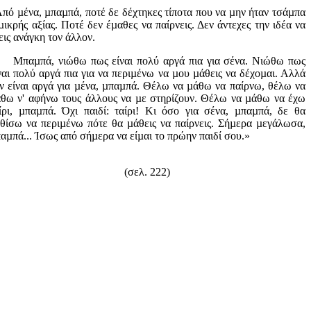
πό µένα, µπαµπά, ποτέ δε δέχτηκες τίποτα που να µην ήταν τσάµπα
µικρής αξίας. Ποτέ δεν έµαθες να παίρνεις. Δεν άντεχες την ιδέα να
εις ανάγκη τον άλλον.
αµπά, νιώθω πως είναι πολύ αργά πια για σένα. Νιώθω πως
ναι πολύ αργά πια για να περιµένω να µου µάθεις να δέχοµαι. Αλλά
ν είναι αργά για µένα, µπαµπά. Θέλω να µάθω να παίρνω, θέλω να
θω ν' αφήνω τους άλλους να µε στηρίζουν. Θέλω να µάθω να έχω
ίρι, µπαµπά. Όχι παιδί: ταίρι! Κι όσο για σένα, µπαµπά, δε θα
θίσω να περιµένω πότε θα µάθεις να παίρνεις. Σήµερα µεγάλωσα,
αµπά... Ίσως από σήµερα να είµαι το πρώην παιδί σου.»
(σελ. 222)