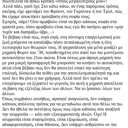
πολυτέλεια να ασκώ κριτική «στους μεγαλυτέρους μου»!
Αλλά πάλι, γιατί όχι; Στο κάτω κάτω, αν ένας παρόμοιος τρόπος
σκέψης είχε φρενάρει τον Φρόυντ, τον Γκρόντεκ ή τον Τρολ, πώς
θα είχαμε αποκτήσει πρόσβαση στη σοφία τους;
Εμπρός, πάμε! Όσο αμφίβολο είναι να βρει κάποιος σοφία στα
γραπτά μου, τόσο αμφίβολο είναι πως εγώ θα πατήσω φρένο «μην
τυχόν και διαπράξω ύβρι…»
Το βέβαιο είναι πως, σιγά σιγά, στη σύντομη επαγγελματική μου
ζωή μπόρεσα να καταλάβω πόσο πεπαλαιωμένη είναι η όλη
λειτουργία των θεωριών τους. Η ψυχανάλυση για μένα μοιάζει με
μηχανή Φορντ του ʼ39, τοποθετημένη στο σασί του πιο μοντέρνου
αυτοκινήτου του 21ου αιώνα. Είναι όντως μια άψογη μηχανή που
με μια μικρή προσαρμογή θα μπορούσε να κινήσει το αυτοκίνητο,
αλλά είναι βέβαιο πως δεν θα αποτελεί εσαεί την καλύτερη
επιλογή, δύσκολα θα πείθει για την αποτελεσματικότητά της και
ποτέ δεν θα γίνει η πιο γρήγορη. Αλλά ποτέ δεν πρέπει να
επιτρέψουμε να ξεχαστεί το γεγονός ότι αυτή η μηχανή αποτέλεσε
τη βάση της εξέλιξης όλων των άλλων. Να το ξαναπώ: όλων των
άλλων.
Όπως συμβαίνει συνήθως, αγαπητέ αναγνώστη, δεν υπάρχει
κάποιος απόλυτος τρόπος για να μεταδώσω αυτό που θέλω να πω.
Δεν θα ήθελα να πιστέψεις όμως πως είμαι κάποιος που αναζητά
την ισορροπία — κάτι σαν εξισορροπιστής ιδεών. Όχι! Η
ισορροπία είναι στασιμότητα, είναι εξομοίωση, είναι
αδιαφοροποίηση, είναι θάνατος. Δεν υπάρχει ανθρώπινο ον πιο