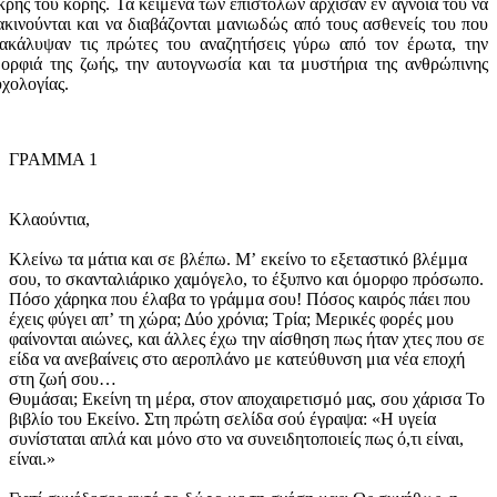
κρής του κόρης. Τα κείμενα των επιστολών άρχισαν εν αγνοία του να
ακινούνται και να διαβάζονται μανιωδώς από τους ασθενείς του που
ακάλυψαν τις πρώτες του αναζητήσεις γύρω από τον έρωτα, την
ορφιά της ζωής, την αυτογνωσία και τα μυστήρια της ανθρώπινης
χολογίας.
ΓΡΑΜΜΑ 1
Κλαούντια,
Κλείνω τα μάτια και σε βλέπω. Μʼ εκείνο το εξεταστικό βλέμμα
σου, το σκανταλιάρικο χαμόγελο, το έξυπνο και όμορφο πρόσωπο.
Πόσο χάρηκα που έλαβα το γράμμα σου! Πόσος καιρός πάει που
έχεις φύγει απʼ τη χώρα; Δύο χρόνια; Τρία; Μερικές φορές μου
φαίνονται αιώνες, και άλλες έχω την αίσθηση πως ήταν χτες που σε
είδα να ανεβαίνεις στο αεροπλάνο με κατεύθυνση μια νέα εποχή
στη ζωή σου…
Θυμάσαι; Εκείνη τη μέρα, στον αποχαιρετισμό μας, σου χάρισα Το
βιβλίο του Εκείνο. Στη πρώτη σελίδα σού έγραψα: «Η υγεία
συνίσταται απλά και μόνο στο να συνειδητοποιείς πως ό,τι είναι,
είναι.»