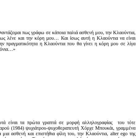
αντάζοµαι πως γράφω σε κάποια παλιά ασθενή μου, την Κλαούντια,
ως λένε και την κόρη µου… Και ίσως αυτή η Κλαούντια να είναι
ην πραγµατικότητα η Κλαούντια που θα γίνει η κόρη µου σε λίγα
ρόνια…»
τά είναι τα πρώτα γραπτά σε μορφή αλληλογραφίας του τότε
αρού (1984) ψυχιάτρου-ψυχοθεραπευτή Χόρχε Μπουκάι, γραμμένα
α μια ασθενή και επιστήθια φίλη του, την Κλαούντια, alter ego της