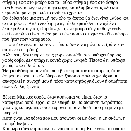
στίγμα μέσα στο μαύρο και το μαύρο στίγμα μέσα στο άσπρο
μεγεθύνονται λίγο λίγο, αργά αργά, καταλαμβάνοντας όλο και
περισσότερο χώρο από το αντίθετο χρώμα.
Θα έρθει τότε μια στιγμή που όλο το άσπρο θα έχει γίνει μαύρο και
αντιστρόφως. Αλλά εκείνη η στιγμή θα κρατήσει μοναχά ένα
δευτερόλεπτο γιατί, στη συνέχεια, ένα μαύρο στίγμα θα γεννηθεί
εκεί που τώρα είναι το άσπρο, κι ένα άσπρο στίγμα στο ίδιο κέντρο
που ήταν πριν κατάμαυρο.
Τίποτα δεν είναι απόλυτο… Τίποτα δεν είναι μόνιμο… (ούτε καν
αυτή εδώ η φράση).
Άλλωστε, δεν υπάρχει φως χωρίς σκοτάδι. Δεν υπάρχει θάρρος
χωρίς φόβο. Δεν υπάρχει κοντά χωρίς μακριά. Τίποτα δεν υπάρχει
χωρίς το αντίθετό του.
Ήδη αισθάνομαι σαν τότε που βρισκόμασταν στο ιατρείο, όταν
άφηνα το είναι μου ελεύθερο και ζούσα στο τώρα χωρίς να με
απασχολεί η συνοχή μου ή πόσο κατα­νοητός γινόμουν ή οτιδήποτε
άλλο. Απλά, ζώντας.
Ξέρεις; Μερικές φορές, όταν αφήνομαι να είμαι, όταν το
καταφέρνω αυτό, έρχομαι σε επαφή με μια αίσθηση πληρότητας,
γαλήνης και αγάπης που διευρύνει τη συνείδησή μου μέχρι να με
υπερβεί.
Αυτή είναι μια πόρτα που μου ανοίγουν οι μη όροι, η μη σκέψη, η
μη πρόβλεψη…
Και τώρα συνειδητοποιώ τι είναι αυτό το μη. Και εννοώ το τίποτα.