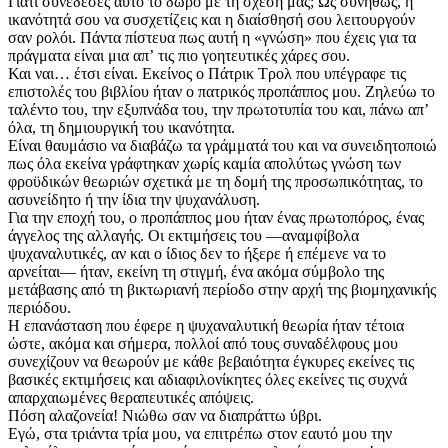
Γιατί συνέδεσες αυτό το δώρο με τη σχέση μας; Ως συνήθως, η
ικανότητά σου να συσχετίζεις και η διαίσθησή σου λειτουργούν
σαν ρολόι. Πάντα πίστευα πως αυτή η «γνώση» που έχεις για τα
πράγματα είναι μια απʼ τις πιο γοητευτικές χάρες σου.
Και ναι… έτσι είναι. Εκείνος ο Πάτρικ Τρολ που υπέγραφε τις
επιστολές του βιβλίου ήταν ο πατρικός προπάππος μου. Ζηλεύω το
ταλέντο του, την εξυπνάδα του, την πρωτοτυπία του και, πάνω απʼ
όλα, τη δημιουργική του ικανότητα.
Είναι θαυμάσιο να διαβάζω τα γράμματά του και να συνειδητοποιώ
πως όλα εκείνα γράφτηκαν χωρίς καμία απολύτως γνώση των
φροϋδικών θεωριών σχετικά με τη δομή της προσωπικότητας, το
ασυνείδητο ή την ίδια την ψυχανάλυση.
Για την εποχή του, ο προπάππος μου ήταν ένας πρωτοπόρος, ένας
άγγελος της αλλαγής. Οι εκτιμήσεις του —αναμφίβολα
ψυχαναλυτικές, αν και ο ίδιος δεν το ήξερε ή επέμενε να το
αρνείται— ήταν, εκείνη τη στιγμή, ένα ακόμα σύμβολο της
μετάβασης από τη βικτωριανή περίοδο στην αρχή της βιομηχανικής
περιόδου.
Η επανάσταση που έφερε η ψυχαναλυτική θεωρία ήταν τέτοια
ώστε, ακόμα και σήμερα, πολλοί από τους συναδέλφους μου
συνεχίζουν να θεωρούν με κάθε βεβαιότητα έγκυρες εκείνες τις
βασικές εκτιμήσεις και αδιαφιλονίκητες όλες εκείνες τις συχνά
απαρχαιωμένες θεραπευτικές απόψεις.
Πόση αλαζονεία! Νιώθω σαν να διαπράττω ύβρι.
Εγώ, στα τριάντα τρία μου, να επιτρέπω στον εαυτό μου την