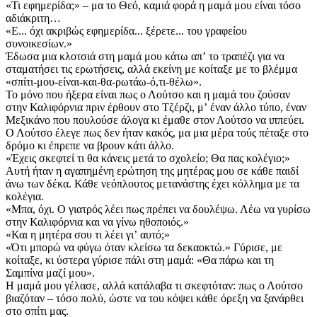
«Τι εφημερίδα;» – μα το Θεό, καμιά φορά η μαμά μου είναι τόσο
αδιάκριτη…
«Ε... όχι ακριβώς εφημερίδα... ξέρετε... του γραφείου
συνοικεσίων.»
Έδωσα μια κλοτσιά στη μαμά μου κάτω απʼ το τραπέζι για να
σταματήσει τις ερωτήσεις, αλλά εκείνη με κοίταξε με το βλέμμα
«σπίτι-μου-είναι-και-θα-ρωτάω-ό,τι-θέλω».
Το μόνο που ήξερα είναι πως ο Λούτσο και η μαμά του ζούσαν
στην Καλιφόρνια πριν έρθουν στο Τζέρζι, μʼ έναν άλλο τύπο, έναν
Μεξικάνο που πουλούσε άλογα κι έμαθε στον Λούτσο να ιππεύει.
Ο Λούτσο έλεγε πως δεν ήταν κακός, μα μια μέρα τούς πέταξε στο
δρόμο κι έπρεπε να βρουν κάτι άλλο.
«Έχεις σκεφτεί τι θα κάνεις μετά το σχολείο; Θα πας κολέγιο;»
Αυτή ήταν η αγαπημένη ερώτηση της μητέρας μου σε κάθε παιδί
άνω των δέκα. Κάθε νεόπλουτος μετανάστης έχει κόλλημα με τα
κολέγια.
«Μπα, όχι. Ο γιατρός λέει πως πρέπει να δουλέψω. Λέω να γυρίσω
στην Καλιφόρνια και να γίνω ηθοποιός.»
«Και η μητέρα σου τι λέει γιʼ αυτό;»
«Ότι μπορώ να φύγω όταν κλείσω τα δεκαοκτώ.» Γύρισε, με
κοίταξε, κι ύστερα γύρισε πάλι στη μαμά: «Θα πάρω και τη
Σαμπίνα μαζί μου».
Η μαμά μου γέλασε, αλλά κατάλαβα τι σκεφτόταν: πως ο Λούτσο
βιαζόταν – τόσο πολύ, ώστε να του κόψει κάθε όρεξη να ξανάρθει
στο σπίτι μας.