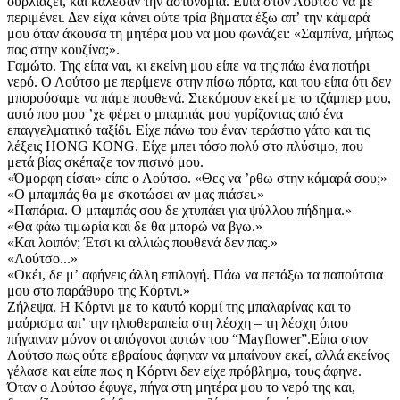
ουρλιάζει, και κάλεσαν την αστυνομία. Είπα στον Λούτσο να με
περιμένει. Δεν είχα κάνει ούτε τρία βήματα έξω απʼ την κάμαρά
μου όταν άκουσα τη μητέρα μου να μου φωνάζει: «Σαμπίνα, μήπως
πας στην κουζίνα;».
Γαμώτο. Της είπα ναι, κι εκείνη μου είπε να της πάω ένα ποτήρι
νερό. Ο Λούτσο με περίμενε στην πίσω πόρτα, και του είπα ότι δεν
μπορούσαμε να πάμε πουθενά. Στεκόμουν εκεί με το τζάμπερ μου,
αυτό που μου ʼχε φέρει ο μπαμπάς μου γυρίζοντας από ένα
επαγγελματικό ταξίδι. Είχε πάνω του έναν τεράστιο γάτο και τις
λέξεις HONG KONG. Είχε μπει τόσο πολύ στο πλύσιμο, που
μετά βίας σκέπαζε τον πισινό μου.
«Όμορφη είσαι» είπε ο Λούτσο. «Θες να ʼρθω στην κάμαρά σου;»
«Ο μπαμπάς θα με σκοτώσει αν μας πιάσει.»
«Παπάρια. Ο μπαμπάς σου δε χτυπάει για ψύλλου πήδημα.»
«Θα φάω τιμωρία και δε θα μπορώ να βγω.»
«Και λοιπόν; Έτσι κι αλλιώς πουθενά δεν πας.»
«Λούτσο...»
«Οκέι, δε μʼ αφήνεις άλλη επιλογή. Πάω να πετάξω τα παπούτσια
μου στο παράθυρο της Κόρτνι.»
Ζήλεψα. Η Κόρτνι με το καυτό κορμί της μπαλαρίνας και το
μαύρισμα απʼ την ηλιοθεραπεία στη λέσχη – τη λέσχη όπου
πήγαιναν μόνον οι απόγονοι αυτών του “Mayflower”.Είπα στον
Λούτσο πως ούτε εβραίους άφηναν να μπαίνουν εκεί, αλλά εκείνος
γέλασε και είπε πως η Κόρτνι δεν είχε πρόβλημα, τους άφηνε.
Όταν ο Λούτσο έφυγε, πήγα στη μητέρα μου το νερό της και,