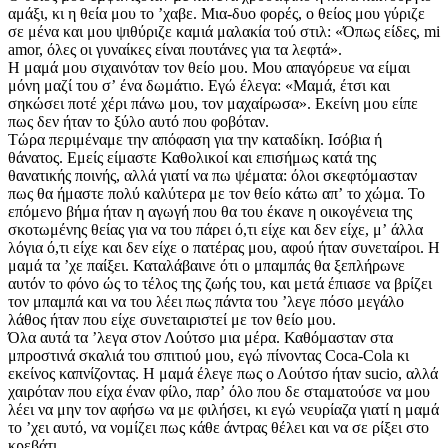
αμάξι, κι η θεία μου το ʼχαβε. Μια-δυο φορές, ο θείος μου γύριζε
σε μένα και μου ψιθύριζε καμιά μαλακία τού στιλ: «Όπως είδες, mi
amor, όλες οι γυναίκες είναι πουτάνες για τα λεφτά».
Η μαμά μου σιχαινόταν τον θείο μου. Μου απαγόρευε να είμαι
μόνη μαζί του σʼ ένα δωμάτιο. Εγώ έλεγα: «Μαμά, έτσι και
σηκώσει ποτέ χέρι πάνω μου, τον μαχαίρωσα». Εκείνη μου είπε
πως δεν ήταν το ξύλο αυτό που φοβόταν.
Τώρα περιμέναμε την απόφαση για την καταδίκη. Ισόβια ή
θάνατος. Εμείς είμαστε Καθολικοί και επισήμως κατά της
θανατικής ποινής, αλλά γιατί να πω ψέματα: όλοι σκεφτόμασταν
πως θα ήμαστε πολύ καλύτερα με τον θείο κάτω απʼ το χώμα. Το
επόμενο βήμα ήταν η αγωγή που θα του έκανε η οικογένεια της
σκοτωμένης θείας για να του πάρει ό,τι είχε και δεν είχε, μʼ άλλα
λόγια ό,τι είχε και δεν είχε ο πατέρας μου, αφού ήταν συνεταίροι. Η
μαμά τα ʼχε παίξει. Καταλάβαινε ότι ο μπαμπάς θα ξεπλήρωνε
αυτόν το φόνο ώς το τέλος της ζωής του, και μετά έπιασε να βρίζει
τον μπαμπά και να του λέει πως πάντα του ʼλεγε πόσο μεγάλο
λάθος ήταν που είχε συνεταιριστεί με τον θείο μου.
Όλα αυτά τα ʼλεγα στον Λούτσο μια μέρα. Καθόμασταν στα
μπροστινά σκαλιά του σπιτιού μου, εγώ πίνοντας Coca-Cola κι
εκείνος καπνίζοντας. Η μαμά έλεγε πως ο Λούτσο ήταν sucio, αλλά
χαιρόταν που είχα έναν φίλο, παρʼ όλο που δε σταματούσε να μου
λέει να μην τον αφήσω να με φιλήσει, κι εγώ νευρίαζα γιατί η μαμά
το ʼχει αυτό, να νομίζει πως κάθε άντρας θέλει και να σε ρίξει στο
κρεβάτι.