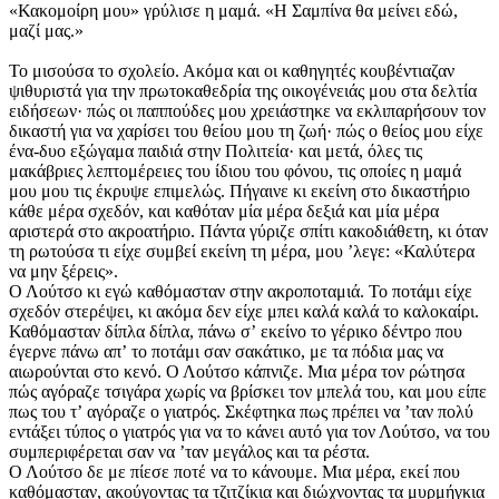
«Κακομοίρη μου» γρύλισε η μαμά. «Η Σαμπίνα θα μείνει εδώ,
μαζί μας.»
Το μισούσα το σχολείο. Ακόμα και οι καθηγητές κουβέντιαζαν
ψιθυριστά για την πρωτοκαθεδρία της οικογένειάς μου στα δελτία
ειδήσεων· πώς οι παππούδες μου χρειάστηκε να εκλιπαρήσουν τον
δικαστή για να χαρίσει του θείου μου τη ζωή· πώς ο θείος μου είχε
ένα-δυο εξώγαμα παιδιά στην Πολιτεία· και μετά, όλες τις
μακάβριες λεπτομέρειες του ίδιου του φόνου, τις οποίες η μαμά
μου μου τις έκρυψε επιμελώς. Πήγαινε κι εκείνη στο δικαστήριο
κάθε μέρα σχεδόν, και καθόταν μία μέρα δεξιά και μία μέρα
αριστερά στο ακροατήριο. Πάντα γύριζε σπίτι κακοδιάθετη, κι όταν
τη ρωτούσα τι είχε συμβεί εκείνη τη μέρα, μου ʼλεγε: «Καλύτερα
να μην ξέρεις».
Ο Λούτσο κι εγώ καθόμασταν στην ακροποταμιά. Το ποτάμι είχε
σχεδόν στερέψει, κι ακόμα δεν είχε μπει καλά καλά το καλοκαίρι.
Καθόμασταν δίπλα δίπλα, πάνω σʼ εκείνο το γέρικο δέντρο που
έγερνε πάνω απʼ το ποτάμι σαν σακάτικο, με τα πόδια μας να
αιωρούνται στο κενό. Ο Λούτσο κάπνιζε. Μια μέρα τον ρώτησα
πώς αγόραζε τσιγάρα χωρίς να βρίσκει τον μπελά του, και μου είπε
πως του τʼ αγόραζε ο γιατρός. Σκέφτηκα πως πρέπει να ʼταν πολύ
εντάξει τύπος ο γιατρός για να το κάνει αυτό για τον Λούτσο, να του
συμπεριφέρεται σαν να ʼταν μεγάλος και τα ρέστα.
Ο Λούτσο δε με πίεσε ποτέ να το κάνουμε. Μια μέρα, εκεί που
καθόμασταν, ακούγοντας τα τζιτζίκια και διώχνοντας τα μυρμήγκια