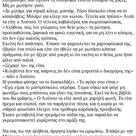
Μη με ρωτήστε γιατί.
«Δε μιλάμε για σίριαλ κίλερ, μαντάμ. Τόσο δύσκολο είναι να το
καταλάβεις; Μιλάμε για κίλερ του κώλου. Τελεία και παύλα.» Αυτά
τα είπε ο Λούτσο. Ο τέλειος καβαλιέρος και σωματοφύλακας.
«Αλήθεια, πώς τον γνώρισες τον θείο μου;» τη ρώτησα,
προσπαθώντας ξαφνικά να φανώ ευγενική, για να μη λέει ο κόσμος
ότι δεν έχω καλούς τρόπους.
Εκείνη δεν απάντησε. Έπιασε να ψαχουλεύει το χαρτοφύλακά της,
έβγαλε ένα στιλό και είπε ότι ήθελε να με ρωτήσει κάποια
πράγματα, ότι με ήξερε από μικρή κι ότι εκείνη κι ο θείος μου ήταν
φίλοι από παλιά.
«Ξέχασέ το» της είπα.
«Κουβέντα δεν της παίρνεις αν δεν είναι μπροστά ο δικηγόρος της»
– πάλι ο Λούτσο.
Η γυναίκα φάνηκε να το διασκεδάζει. «Το αγόρι σου είναι;»
«Εγώ είμαι το μαντρόσκυλο, σκρόφα. Τώρα σήκω και φύγε μη
φωνάξω τους μπάτσους και γίνει της πουτάνας. Εκεί να δεις βιβλίο
που θα γράψεις.» Ο Λούτσο τα είπε αυτά με χαμηλή φωνή. Τα είπε
ήρεμα και σιγανά, σαν να παράγγελνε πίτσα, και η κυρία με το
σιθρού φουστάνι έδειχνε στα πρόθυρα καρδιακής προσβολής.
Έκανε μεταβολή στα τρεμάμενα πόδια της, και παραλίγο να
γκρεμοτσακιστεί γυρίζοντας στο αμάξι της.
Να σας πω την αλήθεια, άργησα λιγάκι να ωριμάσω. Έπαιζα με την