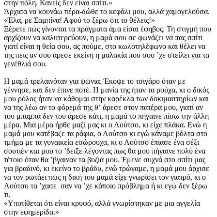
στην πόλη. Κανείς δεν είναι σπίτι.»
Άρχισα να κουνάω πέρα-δώθε το κεφάλι μου, αλλά χαμογελούσα.
«Έλα, ρε Σαμπίνα! Αφού το ξέρω ότι το θέλεις!»
Ξέρετε πώς γίνονται τα πράγματα άμα είσαι έφηβος. Τη στιγμή που
αρχίζουν να καλυτερεύουν, η μαμά σου σε φωνάζει να πας σπίτι
γιατί είναι η θεία σου, ας πούμε, στο κωλοτηλέφωνο και θέλει να
της πεις αν σου άρεσε εκείνη η μαλακία που σου ʼχε στείλει για τα
γενέθλιά σου.
Η μαμά τρελαινόταν για ψώνια. Έκοψε το τσιγάρο όταν με
γέννησε, και δεν έπινε ποτέ. Η μανία της ήταν τα ρούχα, κι ο δικός
μου ρόλος ήταν να κάθομαι στην καρέκλα των δοκιμαστηρίων και
να της λέω αν το φόρεμά της θʼ άρεσε στον πατέρα μου, γιατί αν
του μπαμπά δεν του άρεσε κάτι, η μαμά το πήγαινε πίσω την άλλη
μέρα. Μια μέρα ήρθε μαζί μας κι ο Λούτσο, κι είχε πλάκα. Ενώ η
μαμά μου κατέβαζε τα ράφια, ο Λούτσο κι εγώ κάναμε βόλτα στο
τμήμα με τα γυναικεία εσώρουχα, κι ο Λούτσο έπιασε ένα σέξι
σουτιέν και μου το ʼδειξε λέγοντας πως θα μου πήγαινε πολύ ένα
τέτοιο όταν θα ʼβγαιναν τα βυζιά μου. Έμενε συχνά στο σπίτι μας
για βραδινό, κι εκείνο το βράδυ, ενώ τρώγαμε, η μαμά μου άρχισε
να τον ρωτάει πώς η δική του μαμά είχε γνωρίσει τον γιατρό, κι ο
Λούτσο τα ʼχασε σαν να ʼχε κάποιο πρόβλημα ή κι εγώ δεν ξέρω
τι.
«Υποτίθεται ότι είναι κρυφό, αλλά γνωρίστηκαν με μια αγγελία
στην εφημερίδα.»