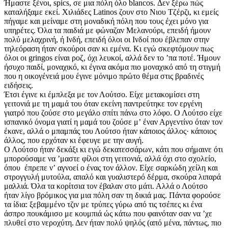
Ήμαστε ξένοι, spics, σε μια πόλη όλο blancos. Δεν ξέρω πώς
καταλήξαμε εκεί. Χιλιάδες Latinos ζουν στο Νιου Τζέρζι, κι εμείς
πήγαμε και μείναμε στη μοναδική πόλη που τους έχει μόνο για
υπηρέτες. Όλα τα παιδιά με φώναζαν Μελανούρι, επειδή ήμουν
πολύ μελαχρινή, ή Ινδή, επειδή όλοι οι Ινδοί που έβλεπαν στην
τηλεόραση ήταν σκούροι σαν κι εμένα. Κι εγώ σκεφτόμουν πως
όλοι οι gringos είναι ροζ, όχι λευκοί, αλλά δεν το ʼπα ποτέ. Ήμουν
ήσυχο παιδί, μοναχικό, κι έγινα ακόμα πιο μοναχικό από τη στιγμή
που η οικογένειά μου έγινε μόνιμο πρώτο θέμα στις βραδινές
ειδήσεις.
Έτσι έγινε κι έμπλεξα με τον Λούτσο. Είχε μετακομίσει στη
γειτονιά με τη μαμά του όταν εκείνη παντρεύτηκε τον εργένη
γιατρό που ζούσε στο μεγάλο σπίτι πάνω στο λόφο. Ο Λούτσο είχε
ισπανικό όνομα γιατί η μαμά του ζούσε μʼ έναν Αργεντίνο όταν τον
έκανε, αλλά ο μπαμπάς του Λούτσο ήταν κάποιος άλλος· κάποιος
άλλος, που ερχόταν κι έφευγε με την αυγή.
Ο Λούτσο ήταν δεκάξι κι εγώ δεκατεσσάρων, κάτι που σήμαινε ότι
μπορούσαμε να ʼμαστε φίλοι στη γειτονιά, αλλά όχι στο σχολείο,
όπου έπρεπε νʼ αγνοεί ο ένας τον άλλον. Είχε σαρκώδη χείλη και
στρογγυλή μυτούλα, απαλό και γυαλιστερό δέρμα, σκούρα λιπαρά
μαλλιά. Όλα τα κορίτσια τον έβαλαν στο μάτι. Αλλά ο Λούτσο
ήταν λίγο βρόμικος για μια πόλη σαν τη δικιά μας. Πάντα φορούσε
τα ίδια: ξεβαμμένο τζιν με τρύπες γύρω από τις τσέπες κι ένα
άσπρο πουκάμισο με κουμπιά ώς κάτω που φαινόταν σαν να ʼχε
πλυθεί στο νεροχύτη. Δεν ήταν πολύ ψηλός (από μένα, πάντως, πιο