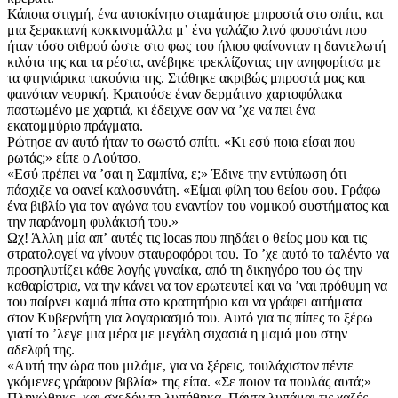
Κάποια στιγμή, ένα αυτοκίνητο σταμάτησε μπροστά στο σπίτι, και
μια ξερακιανή κοκκινομάλλα μʼ ένα γαλάζιο λινό φουστάνι που
ήταν τόσο σιθρού ώστε στο φως του ήλιου φαίνονταν η δαντελωτή
κιλότα της και τα ρέστα, ανέβηκε τρεκλίζοντας την ανηφορίτσα με
τα φτηνιάρικα τακούνια της. Στάθηκε ακριβώς μπροστά μας και
φαινόταν νευρική. Κρατούσε έναν δερμάτινο χαρτοφύλακα
παστωμένο με χαρτιά, κι έδειχνε σαν να ʼχε να πει ένα
εκατομμύριο πράγματα.
Ρώτησε αν αυτό ήταν το σωστό σπίτι. «Κι εσύ ποια είσαι που
ρωτάς;» είπε ο Λούτσο.
«Εσύ πρέπει να ʼσαι η Σαμπίνα, ε;» Έδινε την εντύπωση ότι
πάσχιζε να φανεί καλοσυνάτη. «Είμαι φίλη του θείου σου. Γράφω
ένα βιβλίο για τον αγώνα του εναντίον του νομικού συστήματος και
την παράνομη φυλάκισή του.»
Ωχ! Άλλη μία απʼ αυτές τις locas που πηδάει ο θείος μου και τις
στρατολογεί να γίνουν σταυροφόροι του. Το ʼχε αυτό το ταλέντο να
προσηλυτίζει κάθε λογής γυναίκα, από τη δικηγόρο του ώς την
καθαρίστρια, να την κάνει να τον ερωτευτεί και να ʼναι πρόθυμη να
του παίρνει καμιά πίπα στο κρατητήριο και να γράφει αιτήματα
στον Κυβερνήτη για λογαριασμό του. Αυτό για τις πίπες το ξέρω
γιατί το ʼλεγε μια μέρα με μεγάλη σιχασιά η μαμά μου στην
αδελφή της.
«Αυτή την ώρα που μιλάμε, για να ξέρεις, τουλάχιστον πέντε
γκόμενες γράφουν βιβλία» της είπα. «Σε ποιον τα πουλάς αυτά;»
Πληγώθηκε, και σχεδόν τη λυπήθηκα. Πάντα λυπάμαι τις χαζές.