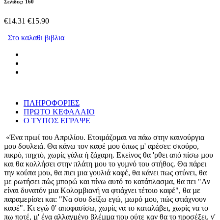
Σελίδες: 160
€14.31
€15.90
Στο καλαθι
βιβλια
ΠΛΗΡΟΦΟΡΙΕΣ
ΠΡΩΤΟ ΚΕΦΑΛΑΙΟ
Ο ΤΥΠΟΣ ΕΓΡΑΨΕ
«Ένα πρωί του Απριλίου. Ετοιµάζοµαι να πάω στην καινούργια
µου δουλειά. Θα κάνω τον καφέ µου όπως µ' αρέσει: σκούρο,
πικρό, πηχτό, χωρίς γάλα ή ζάχαρη. Εκείνος θα 'ρθει από πίσω µου
και θα κολλήσει στην πλάτη µου το γυµνό του στήθος. Θα πάρει
την κούπα µου, θα πιει µια γουλιά καφέ, θα κάνει πως φτύνει, θα
µε ρωτήσει πώς µπορώ και πίνω αυτό το κατάπλασµα, θα πει "Αν
είναι δυνατόν µια Κολοµβιανή να φτιάχνει τέτοιο καφέ", θα µε
παραµερίσει και: "Να σου δείξω εγώ, µωρό µου, πώς φτιάχνουν
καφέ". Κι εγώ θ' αποφασίσω, χωρίς να το καταλάβει, χωρίς να το
πω ποτέ, µ' ένα αλλαγµένο βλέµµα που ούτε καν θα το προσέξει, ν'