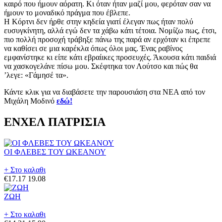
καιρό που ήμουν αόρατη. Κι όταν ήταν μαζί μου, φερόταν σαν να
ήμουν το μοναδικό πράγμα που έβλεπε.
Η Κόρτνι δεν ήρθε στην κηδεία γιατί έλεγαν πως ήταν πολύ
ευσυγκίνητη, αλλά εγώ δεν τα χάβω κάτι τέτοια. Νομίζω πως, έτσι,
πιο πολλή προσοχή τράβηξε πάνω της παρά αν ερχόταν κι έπρεπε
να καθίσει σε μια καρέκλα όπως όλοι μας. Ένας ραβίνος
εμφανίστηκε κι είπε κάτι εβραίικες προσευχές. Άκουσα κάτι παιδιά
να χασκογελάνε πίσω μου. Σκέφτηκα τον Λούτσο και πώς θα
ʼλεγε: «Γάμησέ τα».
Κάντε κλικ για να διαβάσετε την παρουσιάση στα ΝΕΑ από τον
Μιχάλη Μοδινό
εδώ!
ΕΝΧΕΛ ΠΑΤΡΙΣΙΑ
ΟΙ ΦΛΕΒΕΣ ΤΟΥ ΩΚΕΑΝΟΥ
+ Στο καλαθι
€17.17
19.08
ΖΩΗ
+ Στο καλαθι