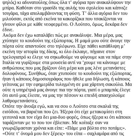
ψηλός) κι αδυνατούλης όπως όλα τʼ αγόρια πριν ανακαλύψουν την
μπίρα. Καθόταν στο γρασίδι της αυλής του σχολείου και κάπνιζε
τσιγάρα, τάχα απολαμβάνοντας τη φύση. Τʼ άλλα αγόρια δεν του
μιλούσαν, εκτός από εκείνα τα κακορίζικα που τσακίζονται να
γίνουν φίλοι με κάθε νεοφερμένο. Ο Λούτσο, όμως, δεκάρα δεν
έδινε.
Ακόμα δεν έχω καταλάβει πώς με ανακάλυψε. Μια μέρα, μας
χτύπησε το κουδούνι της εξώπορτας. Η μαμά μου ούτε άνοιγε την
πόρτα ούτε απαντούσε στο τηλέφωνο. Είχε πάθει κατάθλιψη μʼ
εκείνη την ιστορία της δίκης, κι όλο έκλαιγε, πήγαινε στον
τρελογιατρό κι έλεγε να σηκωθούμε να φύγουμε και να πάμε στην
Ιταλία να γυρίζουμε στα μουσεία αντί να ʼχουμε να κάνουμε με
ανθρώπους που μας βρίζουν όλη μέρα και μας λένε μετανάστες
δολοφόνους. Συνήθως, όταν χτυπούσε το κουδούνι της εξώπορτας,
ήταν ή κάποιος δημοσιογράφος που ήθελε μια δήλωση, ή κάποιος
γείτονας με την εφημερίδα τυλιγμένη σε μια χάρτινη σακούλα. Μα
ούτε η υπηρέτριά μας άνοιγε πια την πόρτα, γιατί ο μπαμπάς έλεγε
ότι αυτό μας έλειπε, να μας την πέσουν κι επειδή απασχολούμε
λαθρομετανάστες.
Οπότε την άνοιξα εγώ, και να σου ο Λούτσο στα σκαλιά της
εισόδου, να βαριέται που ζει. Ήξερα ότι είχε μετακομίσει στη
γειτονιά και τον είχα δει μια-δυο φορές, όπως ήξερα κι ότι κάποιοι
ταράζονταν με το που τον έβλεπαν. Με κοίταξε σαν να
γνωριζόμασταν χρόνια και είπε: «Πάμε μια βόλτα στο ποτάμι;».
«Ούτε τʼ όνομά μου δεν ξέρεις» του είπα – σαχλαμάρα από τις