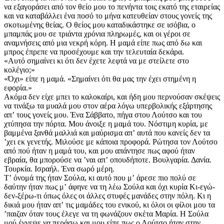
να εξαγοράσει από τον θείο μου το πενήντα τοις εκατό της εταιρείας
και να καταβάλλει ένα ποσό το μήνα κατευθείαν στους γονείς της
σκοτωμένης θείας. Ο θείος μου καταδικάστηκε σε ισόβια, ο
μπαμπάς μου σε τριάντα χρόνια πληρωμές, και οι γέροι σε
αναμνήσεις από μια νεκρή κόρη. Η μαμά είπε πως από δω και
μπρος έπρεπε να προσέχουμε και την τελευταία δεκάρα.
«Αυτό σημαίνει κι ότι δεν έχετε λεφτά να με στείλετε στο
κολέγιο;»
«Όχι» είπε η μαμά. «Σημαίνει ότι θα μας την έχει στημένη η
εφορία.»
Ακόμα δεν είχε μπει το καλοκαίρι, και ήδη μου περνούσαν σκέψεις
να τινάξω τα μυαλά μου στον αέρα λόγω υπερβολικής εξάρτησης
απʼ τους γονείς μου. Ένα Σάββατο, πήγα στου Λούτσο και του
χτύπησα την πόρτα. Μου άνοιξε η μαμά του. Νόστιμη κυρία, με
βαμμένα ξανθά μαλλιά και μαύρισμα απʼ αυτά που κανείς δεν τα
ʼχει εκ γενετής. Μιλούσε με κάποια προφορά. Ρώτησα τον Λούτσο
από πού ήταν η μαμά του, και μου απάντησε πως αφού ήταν
εβραία, θα μπορούσε να ʼναι απʼ οπουδήποτε. Βουλγαρία. Δανία.
Τουρκία. Ισραήλ. Ένα σωρό μέρη.
Tʼ όνομά της ήταν Σούλα, κι αυτό που μʼ άρεσε πιο πολύ σε
δαύτην ήταν πως μʼ άφηνε να τη λέω Σούλα και όχι κυρία Κι-εγώ-
δεν-ξέρω-τι όπως όλες οι άλλες στυφές μανάδες στην πόλη. Κι η
δικιά μου ήταν απʼ τις μαμάδες του ενικού, κι όλοι οι φίλοι μου τα
ʼπαιζαν όταν τους έλεγε να τη φωνάζουν σκέτα Μαρία. Η Σούλα
μού έγνεψε να περάσω και μου είπε πως ο Λούτσο ήταν στην