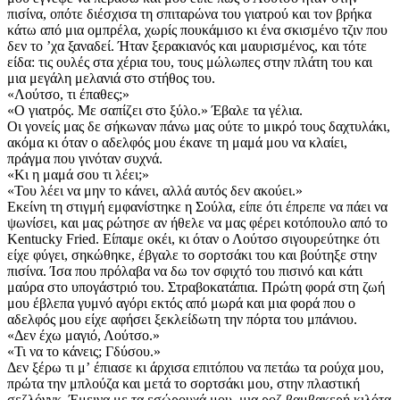
πισίνα, οπότε διέσχισα τη σπιταρώνα του γιατρού και τον βρήκα
κάτω από μια ομπρέλα, χωρίς πουκάμισο κι ένα σκισμένο τζιν που
δεν το ʼχα ξαναδεί. Ήταν ξερακιανός και μαυρισμένος, και τότε
είδα: τις ουλές στα χέρια του, τους μώλωπες στην πλάτη του και
μια μεγάλη μελανιά στο στήθος του.
«Λούτσο, τι έπαθες;»
«Ο γιατρός. Με σαπίζει στο ξύλο.» Έβαλε τα γέλια.
Οι γονείς μας δε σήκωναν πάνω μας ούτε το μικρό τους δαχτυλάκι,
ακόμα κι όταν ο αδελφός μου έκανε τη μαμά μου να κλαίει,
πράγμα που γινόταν συχνά.
«Κι η μαμά σου τι λέει;»
«Του λέει να μην το κάνει, αλλά αυτός δεν ακούει.»
Εκείνη τη στιγμή εμφανίστηκε η Σούλα, είπε ότι έπρεπε να πάει να
ψωνίσει, και μας ρώτησε αν ήθελε να μας φέρει κοτόπουλο από το
Kentucky Fried. Είπαμε οκέι, κι όταν ο Λούτσο σιγουρεύτηκε ότι
είχε φύγει, σηκώθηκε, έβγαλε το σορτσάκι του και βούτηξε στην
πισίνα. Ίσα που πρόλαβα να δω τον σφιχτό του πισινό και κάτι
μαύρα στο υπογάστριό του. Στραβοκατάπια. Πρώτη φορά στη ζωή
μου έβλεπα γυμνό αγόρι εκτός από μωρά και μια φορά που ο
αδελφός μου είχε αφήσει ξεκλείδωτη την πόρτα του μπάνιου.
«Δεν έχω μαγιό, Λούτσο.»
«Τι να το κάνεις; Γδύσου.»
Δεν ξέρω τι μʼ έπιασε κι άρχισα επιτόπου να πετάω τα ρούχα μου,
πρώτα την μπλούζα και μετά το σορτσάκι μου, στην πλαστική
σεζλόνγκ. Έμεινα με τα εσώρουχά μου, μια ροζ βαμβακερή κιλότα