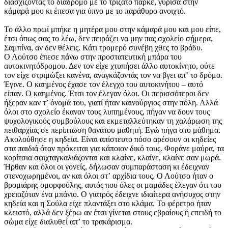
διασχίζοντας το διάδρομο με το τριζάτο παρκέ, γύρισα στην
κάμαρά μου κι έπεσα για ύπνο με το παράθυρο ανοιχτό.
Το άλλο πρωί μπήκε η μητέρα μου στην κάμαρά μου και μου είπε,
έτσι όπως σας το λέω, δεν πειράζει να μην πας σχολείο σήμερα,
Σαμπίνα, αν δεν θέλεις. Κάτι τρομερό συνέβη χθες το βράδυ.
Ο Λούτσο έπεσε πάνω στην προστατευτική μπάρα του
αυτοκινητόδρομου. Δεν τον είχε χτυπήσει άλλο αυτοκίνητο, ούτε
τον είχε στριμώξει κανένα, αναγκάζοντάς τον να βγει απʼ το δρόμο.
Έγινε. Ο καημένος έχασε τον έλεγχο του αυτοκινήτου – αυτό
είπαν. Ο καημένος. Έτσι τον έλεγαν όλοι. Οι περισσότεροι δεν
ήξεραν καν τʼ όνομά του, γιατί ήταν καινούργιος στην πόλη. Αλλά
όλοι στο σχολείο έκαναν τους λυπημένους, πήγαν να δουν τους
ψυχολογικούς συμβούλους και εκμεταλλεύτηκαν τη χαλάρωση της
πειθαρχίας σε περίπτωση θανάτου μαθητή. Εγώ πήγα στο μάθημα.
Ακολούθησε η κηδεία. Είναι απίστευτο πόσο αρέσουν οι κηδείες
στα παιδιά όταν πρόκειται για κάποιον δικό τους. Φοράνε μαύρα, τα
κορίτσια σφιχταγκαλιάζονται και κλαίνε, κλαίνε, κλαίνε σαν μωρά.
Ήρθαν και όλοι οι γονείς, δήλωσαν συμπαράσταση κι έδειχναν
στενοχωρημένοι, αν και όλοι στʼ αρχίδια τους. Ο Λούτσο ήταν ο
βρομιάρης ομορφούλης, αυτός που όλες οι μαμάδες έλεγαν ότι του
χρειαζόταν ένα μπάνιο. Ο γιατρός έδειχνε ιδιαίτερα ανήσυχος στην
κηδεία και η Σούλα είχε πλαντάξει στο κλάμα. Το φέρετρο ήταν
κλειστό, αλλά δεν ξέρω αν έτσι γίνεται στους εβραίους ή επειδή το
σώμα είχε διαλυθεί απʼ το τρακάρισμα.