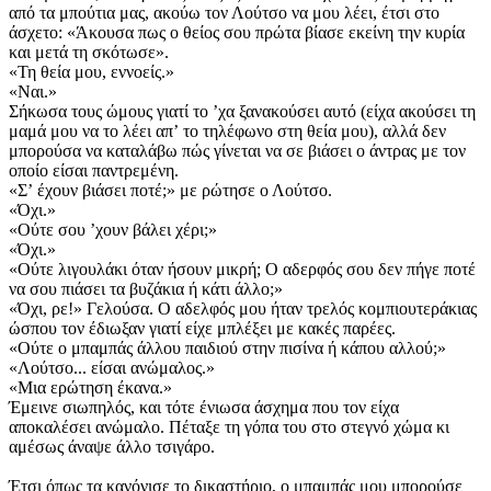
από τα μπούτια μας, ακούω τον Λούτσο να μου λέει, έτσι στο
άσχετο: «Άκουσα πως ο θείος σου πρώτα βίασε εκείνη την κυρία
και μετά τη σκότωσε».
«Τη θεία μου, εννοείς.»
«Ναι.»
Σήκωσα τους ώμους γιατί το ʼχα ξανακούσει αυτό (είχα ακούσει τη
μαμά μου να το λέει απʼ το τηλέφωνο στη θεία μου), αλλά δεν
μπορούσα να καταλάβω πώς γίνεται να σε βιάσει ο άντρας με τον
οποίο είσαι παντρεμένη.
«Σʼ έχουν βιάσει ποτέ;» με ρώτησε ο Λούτσο.
«Όχι.»
«Ούτε σου ʼχουν βάλει χέρι;»
«Όχι.»
«Ούτε λιγουλάκι όταν ήσουν μικρή; Ο αδερφός σου δεν πήγε ποτέ
να σου πιάσει τα βυζάκια ή κάτι άλλο;»
«Όχι, ρε!» Γελούσα. Ο αδελφός μου ήταν τρελός κομπιουτεράκιας
ώσπου τον έδιωξαν γιατί είχε μπλέξει με κακές παρέες.
«Ούτε ο μπαμπάς άλλου παιδιού στην πισίνα ή κάπου αλλού;»
«Λούτσο... είσαι ανώμαλος.»
«Μια ερώτηση έκανα.»
Έμεινε σιωπηλός, και τότε ένιωσα άσχημα που τον είχα
αποκαλέσει ανώμαλο. Πέταξε τη γόπα του στο στεγνό χώμα κι
αμέσως άναψε άλλο τσιγάρο.
Έτσι όπως τα κανόνισε το δικαστήριο, ο μπαμπάς μου μπορούσε