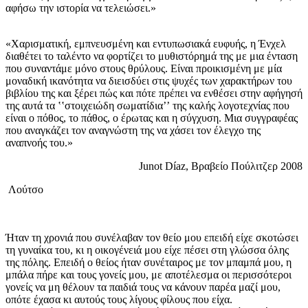
αφήσω την ιστορία να τελειώσει.»
«Χαρισματική, εμπνευσμένη και εντυπωσιακά ευφυής, η Ένχελ
διαθέτει το ταλέντο να φορτίζει το μυθιστόρημά της με μια ένταση
που συναντάμε μόνο στους θρύλους. Είναι προικισμένη με μία
μοναδική ικανότητα να διεισδύει στις ψυχές των χαρακτήρων του
βιβλίου της και ξέρει πώς και πότε πρέπει να ενθέσει στην αφήγησή
της αυτά τα ʽʽστοιχειώδη σωματίδιαʼʼ της καλής λογοτεχνίας που
είναι ο πόθος, το πάθος, ο έρωτας και η σύγχυση. Μια συγγραφέας
που αναγκάζει τον αναγνώστη της να χάσει τον έλεγχο της
αναπνοής του.»
Junot Díaz, Βραβείο Πούλιτζερ 2008
Λούτσο
Ήταν τη χρονιά που συνέλαβαν τον θείο μου επειδή είχε σκοτώσει
τη γυναίκα του, κι η οικογένειά μου είχε πέσει στη γλώσσα όλης
της πόλης. Επειδή ο θείος ήταν συνέταιρος με τον μπαμπά μου, η
μπάλα πήρε και τους γονείς μου, με αποτέλεσμα οι περισσότεροι
γονείς να μη θέλουν τα παιδιά τους να κάνουν παρέα μαζί μου,
οπότε έχασα κι αυτούς τους λίγους φίλους που είχα.