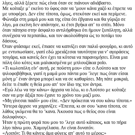
λίγες, αλλά ξέρετε πώς είναι όταν σε πιάνουν αδιάβαστο.
Με κοίταξε μʼ εκείνο το ύφος σαν να ʼμουν κάνα χαζό κι έπρεπε να
με υποφέρει. Δεν είπε τίποτα, όμως, στεκόταν εκεί και περίμενε.
Φώναξα στη μαμά μου και της είπα ότι έβγαινα και θα γύριζα σε
λίγο, μα εκείνη δεν απάντησε, κι έτσι βγήκα απʼ το σπίτι. Μόνο
όταν πάτησα στην άσφαλτο αντιλήφθηκα ότι ήμουν ξυπόλητη, αλλά
συνέχισα να περπατάω, και τον ακολούθησα ώς το ποτάμι του
δάσους.
Όταν φτάσαμε εκεί, έπιασε να καπνίζει σαν παλιό φουγάρο, κι αυτό
με εντυπωσίασε, γιατί εδώ χρειάζεσαι ταυτότητα για νʼ αγοράσεις
τσιγάρα, και κανείς δεν έχει τα κότσια να παρανομήσει. Είναι μια
πόλη όλο κότες και μαλακισμένα με μπλουζάκια polo.
«Τι κωλοπόλη είνʼ αυτή, ρε πούστη μου» είπε ο Λούτσο και τον
ψιλοφοβήθηκα, γιατί η μαμά μου πάντα μου ʼλεγε πως όταν είσαι
μόνη μʼ έναν άντρα μπορεί και να σε καθαρίσει. Μη πάτε μακριά,
δείτε τι έπαθε η θεία μου απʼ τον ίδιο της τον άντρα.
«Εγώ λέω να την κάνω» άρχισα να λέω, κι ο Λούτσο με κοίταξε
σαν να μην άξιζα που έχανε το χρόνο του μαζί μου.
«Μη γίνεσαι παιδί» μου είπε. «Δεν πρόκειται να σου κάνω τίποτα.»
Ύστερα άρχισε να χαχανίζει: «Έπειτα, κι αν σου ʼκανα τίποτα, σε
λάθος γκόμενα θα το ʼκανα. Άκουσα πως ο θείος σου είναι
δολοφόνος».
Ήταν η πρώτη φορά που μου το ʼλεγε αυτό κάποιος, και το πήρα
λίγο πάνω μου. Χαμογέλασα. Αν είναι δυνατόν.
«Λοιπόν; Τι θα κάνεις άμα φύγεις απʼ αυτό το μέρος;»