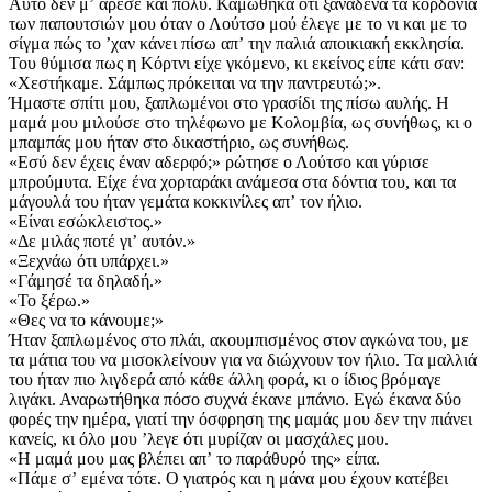
Aυτό δεν μʼ άρεσε και πολύ. Καμώθηκα ότι ξανάδενα τα κορδόνια
των παπουτσιών μου όταν ο Λούτσο μού έλεγε με το νι και με το
σίγμα πώς το ʼχαν κάνει πίσω απʼ την παλιά αποικιακή εκκλησία.
Του θύμισα πως η Κόρτνι είχε γκόμενο, κι εκείνος είπε κάτι σαν:
«Χεστήκαμε. Σάμπως πρόκειται να την παντρευτώ;».
Ήμαστε σπίτι μου, ξαπλωμένοι στο γρασίδι της πίσω αυλής. Η
μαμά μου μιλούσε στο τηλέφωνο με Κολομβία, ως συνήθως, κι ο
μπαμπάς μου ήταν στο δικαστήριο, ως συνήθως.
«Εσύ δεν έχεις έναν αδερφό;» ρώτησε ο Λούτσο και γύρισε
μπρούμυτα. Είχε ένα χορταράκι ανάμεσα στα δόντια του, και τα
μάγουλά του ήταν γεμάτα κοκκινίλες απʼ τον ήλιο.
«Είναι εσώκλειστος.»
«Δε μιλάς ποτέ γιʼ αυτόν.»
«Ξεχνάω ότι υπάρχει.»
«Γάμησέ τα δηλαδή.»
«Το ξέρω.»
«Θες να το κάνουμε;»
Ήταν ξαπλωμένος στο πλάι, ακουμπισμένος στον αγκώνα του, με
τα μάτια του να μισοκλείνουν για να διώχνουν τον ήλιο. Τα μαλλιά
του ήταν πιο λιγδερά από κάθε άλλη φορά, κι ο ίδιος βρόμαγε
λιγάκι. Αναρωτήθηκα πόσο συχνά έκανε μπάνιο. Εγώ έκανα δύο
φορές την ημέρα, γιατί την όσφρηση της μαμάς μου δεν την πιάνει
κανείς, κι όλο μου ʼλεγε ότι μυρίζαν οι μασχάλες μου.
«Η μαμά μου μας βλέπει απʼ το παράθυρό της» είπα.
«Πάμε σʼ εμένα τότε. Ο γιατρός και η μάνα μου έχουν κατέβει