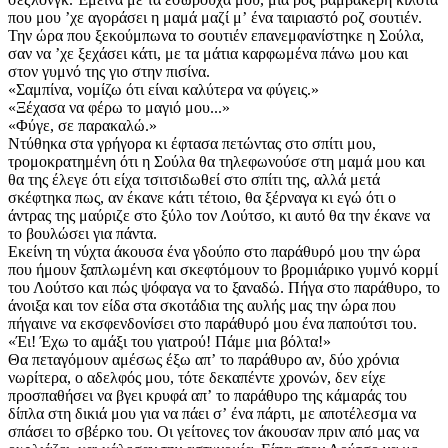
που μου ʼχε αγοράσει η μαμά μαζί μʼ ένα ταιριαστό ροζ σουτιέν.
Την ώρα που ξεκούμπωνα το σουτιέν επανεμφανίστηκε η Σούλα,
σαν να ʼχε ξεχάσει κάτι, με τα μάτια καρφωμένα πάνω μου και
στον γυμνό της γιο στην πισίνα.
«Σαμπίνα, νομίζω ότι είναι καλύτερα να φύγεις.»
«Ξέχασα να φέρω το μαγιό μου...»
«Φύγε, σε παρακαλώ.»
Ντύθηκα στα γρήγορα κι έφτασα πετώντας στο σπίτι μου,
τρομοκρατημένη ότι η Σούλα θα τηλεφωνούσε στη μαμά μου και
θα της έλεγε ότι είχα τσιτσιδωθεί στο σπίτι της, αλλά μετά
σκέφτηκα πως, αν έκανε κάτι τέτοιο, θα ξέρναγα κι εγώ ότι ο
άντρας της μαύριζε στο ξύλο τον Λούτσο, κι αυτό θα την έκανε να
το βουλώσει για πάντα.
Εκείνη τη νύχτα άκουσα ένα γδούπο στο παράθυρό μου την ώρα
που ήμουν ξαπλωμένη και σκεφτόμουν το βρομιάρικο γυμνό κορμί
του Λούτσο και πώς ψόφαγα να το ξαναδώ. Πήγα στο παράθυρο, το
άνοιξα και τον είδα στα σκοτάδια της αυλής μας την ώρα που
πήγαινε να εκσφενδονίσει στο παράθυρό μου ένα παπούτσι του.
«Έι! Έχω το αμάξι του γιατρού! Πάμε μια βόλτα!»
Θα πεταγόμουν αμέσως έξω απʼ το παράθυρο αν, δύο χρόνια
νωρίτερα, ο αδελφός μου, τότε δεκαπέντε χρονών, δεν είχε
προσπαθήσει να βγει κρυφά απʼ το παράθυρο της κάμαράς του
δίπλα στη δικιά μου για να πάει σʼ ένα πάρτι, με αποτέλεσμα να
σπάσει το σβέρκο του. Οι γείτονες τον άκουσαν πριν από μας να