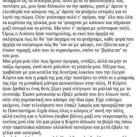
Μπάρμπι ώς τα δεκατρία μου, πολύ μετά το φυσιολογικό, και,
πιστέψτε με, μου ήταν δύσκολο να την αφήσω, γιατί μʼ άρεσε η
ελευθερία του κόσμου της, μʼ άρεσε να φτιάχνω ιστορίες για το
λιγνό της σώμα. Ούτε γούσταρα πολύ τʼ αγόρια, παρʼ όλο που όλα
τα κορίτσια της ηλικίας μου τα ʼφτιαχναν με κάποιον και πήγαιναν
μαζί σινεμά και τα ρέστα. Μα ούτε τʼ αγόρια με γούσταραν πολύ.
Όμως ο Λούτσο ήταν νοστιμούλης, κι εκεί που άρχιζα να
σκέφτομαι πως δε θα ʼταν άσχημα να τα φτιάχναμε, κάθε φορά που
άρχιζα να σκέφτομαι πώς θα ʼταν αν με φίλαγε, τον έβλεπα και μʼ
έπιανε ταραχή, κάτι που το σιχαινόμουν, οπότε το ʼβγαλα απʼ το
νου μου.
Μια μέρα μού είπε πως ήμουν όμορφη, εντάξει, αλλά να μην το
παίζω όμορφη, γιατί αυτό χαλούσε τη γοητεία μου. Ήξερα πως
τραβιόταν με μια κοπέλα της δευτέρας λυκείου που την έλεγαν
Κόρτνι και που η μαμά της μας είχε πουλήσει το σπίτι κι ο μπαμπάς
της είχε τη μοναδική μάντρα αυτοκινήτων στην πόλη. Η Κόρτνι
ήταν ξανθιά κι ένας θεός ξέρει γιατί στέγνωνε τα μαλλιά της με το
σεσουάρ. Έκανε μανικιούρ κι έβαζε μεϊκάπ που δεν έλιωνε ποτέ,
ούτε στη γυμναστική που κάναμε την ίδια ώρα. Είχε επίσημο
γκόμενο, έναν τελειόφοιτο που έπαιζε λακρός και προοριζόταν για
το Πανεπιστήμιο Λιχάι όπως όλος ο κόσμος σʼ αυτή την πόλη,
αλλά εκείνη και ο Λούτσο έκοβαν βόλτες μαζί στο νεκροταφείο, κι
εκείνος μού είπε ότι μια μέρα η Κόρτνι άπλωσε τα βυζιά της πάνω
στην ταφόπλακα κάποιου ολλανδού πιονιέρου και μετά έβαλε τα
γέλια σαν υστερική.