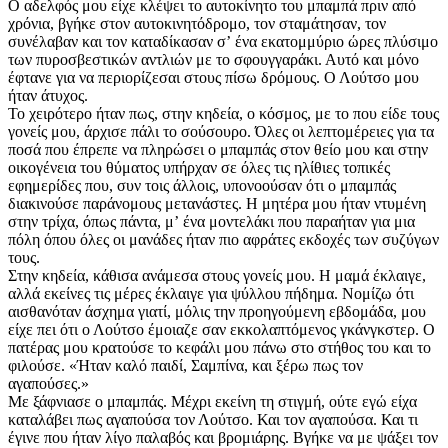
Ο αδελφός μου είχε κλέψει το αυτοκίνητο του μπαμπά πριν από
χρόνια, βγήκε στον αυτοκινητόδρομο, τον σταμάτησαν, τον
συνέλαβαν και τον καταδίκασαν σʼ ένα εκατομμύριο ώρες πλύσιμο
των πυροσβεστικών αντλιών με το σφουγγαράκι. Αυτό και μόνο
έφτανε για να περιορίζεσαι στους πίσω δρόμους. Ο Λούτσο μου
ήταν άτυχος.
Το χειρότερο ήταν πως, στην κηδεία, ο κόσμος, με το που είδε τους
γονείς μου, άρχισε πάλι το σούσουρο. Όλες οι λεπτομέρειες για τα
ποσά που έπρεπε να πληρώσει ο μπαμπάς στον θείο μου και στην
οικογένεια του θύματος υπήρχαν σε όλες τις ηλίθιες τοπικές
εφημερίδες που, συν τοις άλλοις, υπονοούσαν ότι ο μπαμπάς
διακινούσε παράνομους μετανάστες. Η μητέρα μου ήταν ντυμένη
στην τρίχα, όπως πάντα, μʼ ένα μοντελάκι που παραήταν για μια
πόλη όπου όλες οι μανάδες ήταν πιο αφράτες εκδοχές των συζύγων
τους.
Στην κηδεία, κάθισα ανάμεσα στους γονείς μου. Η μαμά έκλαιγε,
αλλά εκείνες τις μέρες έκλαιγε για ψύλλου πήδημα. Νομίζω ότι
αισθανόταν άσχημα γιατί, μόλις την προηγούμενη εβδομάδα, μου
είχε πει ότι ο Λούτσο έμοιαζε σαν εκκολαπτόμενος γκάνγκστερ. Ο
πατέρας μου κρατούσε το κεφάλι μου πάνω στο στήθος του και το
φιλούσε. «Ήταν καλό παιδί, Σαμπίνα, και ξέρω πως τον
αγαπούσες.»
Με ξάφνιασε ο μπαμπάς. Μέχρι εκείνη τη στιγμή, ούτε εγώ είχα
καταλάβει πως αγαπούσα τον Λούτσο. Και τον αγαπούσα. Και τι
έγινε που ήταν λίγο παλαβός και βρομιάρης. Βγήκε να με ψάξει τον