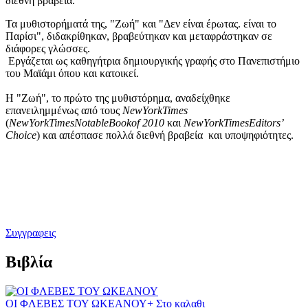
διεθνή βραβεία.
Τα μυθιστορήματά της, "Ζωή" και "Δεν είναι έρωτας. είναι το
Παρίσι", διδακρίθηκαν, βραβεύτηκαν και μεταφράστηκαν σε
διάφορες γλώσσες.
Εργάζεται ως καθηγήτρια δημιουργικής γραφής στο Πανεπιστήμιο
του Μαϊάμι όπου και κατοικεί.
Η "Ζωή", το πρώτο της μυθιστόρημα, αναδείχθηκε
επανειλημμένως από τους
New
York
Times
(
New
York
Times
Notable
Book
of
2010
και
New
York
Times
Editors
’
Choice
) και απέσπασε πολλά διεθνή βραβεία και υποψηφιότητες.
Συγγραφεις
Βιβλία
ΟΙ ΦΛΕΒΕΣ ΤΟΥ ΩΚΕΑΝΟΥ
+ Στο καλαθι