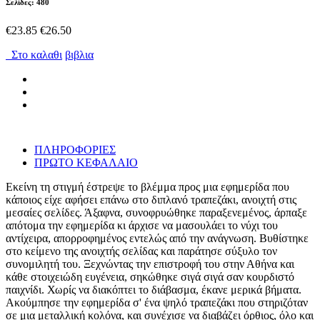
Σελίδες: 480
€23.85
€26.50
Στο καλαθι
βιβλια
ΠΛΗΡΟΦΟΡΙΕΣ
ΠΡΩΤΟ ΚΕΦΑΛΑΙΟ
Εκείνη τη στιγμή έστρεψε το βλέμμα προς μια εφημερίδα που
κάποιος είχε αφήσει επάνω στο διπλανό τραπεζάκι, ανοιχτή στις
μεσαίες σελίδες. Άξαφνα, συνοφρυώθηκε παραξενεμένος, άρπαξε
απότομα την εφημερίδα κι άρχισε να μασουλάει το νύχι του
αντίχειρα, απορροφημένος εντελώς από την ανάγνωση. Βυθίστηκε
στο κείμενο της ανοιχτής σελίδας και παράτησε σύξυλο τον
συνομιλητή του. Ξεχνώντας την επιστροφή του στην Αθήνα και
κάθε στοιχειώδη ευγένεια, σηκώθηκε σιγά σιγά σαν κουρδιστό
παιχνίδι. Χωρίς να διακόπτει το διάβασμα, έκανε μερικά βήματα.
Ακούμπησε την εφημερίδα σ' ένα ψηλό τραπεζάκι που στηριζόταν
σε μια μεταλλική κολόνα, και συνέχισε να διαβάζει όρθιος, όλο και