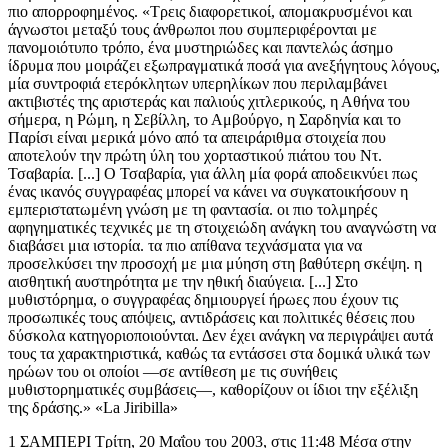
πιο απορροφημένος. «Τρεις διαφορετικοί, απομακρυσμένοι και
άγνωστοι μεταξύ τους άνθρωποι που συμπεριφέρονται με
πανομοιότυπο τρόπο, ένα μυστηριώδες και παντελώς άσημο
ίδρυμα που μοιράζει εξωπραγματικά ποσά για ανεξήγητους λόγους,
μία συντροφιά ετερόκλητων υπερηλίκων που περιλαμβάνει
ακτιβιστές της αριστεράς και παλιούς χιτλερικούς, η Αθήνα του
σήμερα, η Ρώμη, η Σεβίλλη, το Αμβούργο, η Σαρδηνία και το
Παρίσι είναι μερικά μόνο από τα απειράριθμα στοιχεία που
αποτελούν την πρώτη ύλη του χορταστικού πιάτου του Ντ.
Τσαβαρία. [...] Ο Τσαβαρία, για άλλη μία φορά αποδεικνύει πως
ένας ικανός συγγραφέας μπορεί να κάνει να συγκατοικήσουν η
εμπεριστατωμένη γνώση με τη φαντασία. οι πιο τολμηρές
αφηγηματικές τεχνικές με τη στοιχειώδη ανάγκη του αναγνώστη να
διαβάσει μια ιστορία. τα πιο απίθανα τεχνάσματα για να
προσελκύσει την προσοχή με μια μύηση στη βαθύτερη σκέψη. η
αισθητική αυστηρότητα με την ηθική διαύγεια. [...] Στο
μυθιστόρημα, ο συγγραφέας δημιουργεί ήρωες που έχουν τις
προσωπικές τους απόψεις, αντιδράσεις και πολιτικές θέσεις που
δύσκολα κατηγοριοποιούνται. Δεν έχει ανάγκη να περιγράψει αυτά
τους τα χαρακτηριστικά, καθώς τα εντάσσει στα δομικά υλικά των
ηρώων του οι οποίοι —σε αντίθεση με τις συνήθεις
μυθιστορηματικές συμβάσεις—, καθορίζουν οι ίδιοι την εξέλιξη
της δράσης.» «La Jiribilla»
1 ΣΑΜΠΕΡΙ Τρίτη, 20 Μαΐου του 2003, στις 11:48 Μέσα στην πρώτη μισή ώρα της συζήτησης με τον Όσκαρ, ο Αμβρόσιο την πάτησε εφτά φορές. Πρώτα, όταν τον είδε να μπαίνει στο βαγόνι-εστιατόριο και τον πέρασε για Ιταλό του νότου, ενώ λίγο αργότερα του φάνηκε σαν γάλλος πλεϊμπόι. Έσφαλλε και τις δύο φορές. Το κατάλαβε μόλις αντάλλαξαν τις πρώτες φράσεις. Ύστερα, νόμισε πως ανακάλυψε έναν ρομαντικό «Λόρδο Βύρωνα» ερωτευμένο με μια Ελληνίδα. Ήταν το τρίτο και τέταρτο λάθος. Αργότερα, όταν ο Όσκαρ ανέφερε ότι μόλις είχε εισπράξει μια κληρονομιά, ο Αμβρόσιο φαντάστηκε ότι είχε μπροστά του έναν ευκατάστατο ευγενή ο οποίος, αν ταξίδευε με τρένο, μάλλον οφειλόταν στο φόβο του για τα αεροπλάνα. Και τελικά, όταν τον είδε να κατεβαίνει απροσδόκητα μʼ εκείνη τη βαριά βαλίτσα, φοβήθηκε ότι μπορεί να ήταν ληστής τρένων. Συνολικά, εφτά λανθασμένες εικασίες. Από το Παρίσι προς τα ιταλικά σύνορα, τα τρένα υψηλής ταχύτητας σταματούν μονάχα στο Σαμπερί και στο Σεν Ζαν ντε Μοριέν. Προτού, όμως, απολαύσει τον ορεινό όγκο του Jura ή αναπολήσει τον άθλο του Αννίβα να διασχίζει τις απόκρημνες Άλπεις με τους ελέφαντές του, ο επιβάτης πρέπει να υποστεί τις μονότονες κοιλάδες όπου ρέουν ο Λίγηρας, ο Σον και ο Ροδανός. «Ανιαρό σαν την επαρχία του Μπουένος Άιρες» συλλογίστηκε ο Αμβρόσιο. Η γαλλική ύπαιθρος, νοτίως του Παρισιού, κάτω από τον συννεφιασμένο ουρανό με τη γκρίζα ψιχάλα, μέσα από το βαγόνι του «Τρένου Μεγάλης Ταχύτητας» (ή TGV), σου φέρνει υπνηλία, κακοκεφιά και συχνά —όπως στην περίπτωση του Αμβρόσιο—, διάθεση για φαγητό και ποτό λόγω ανίας. Τοπίο, δεν υπάρχει. Προπαντός για έναν χοντρό ύψους ένα και ογδόντα πέντε. Διότι, όπως καθόταν μπροστά στο ανοιχτό παράθυρο, τα μάτια του Αμβρόσιο έπεφταν ακριβώς στο ύψος της οριζόντιας επιχρωμιωμένης μπάρας που χωρίζει τα δύο κρύσταλλα. Για να θαυμάσει το εξωτερικό αναγκαζόταν να τεντωθεί πολύ ώστε να κοιτάζει από επάνω, ή να τυραννάει την κοιλιά και το σβέρκο του σκύβοντας κάτω από την μπάρα. Ακόμα κι έτσι, το φαράγγι όπου έτρεχαν κρυμμένα σχεδόν τα βαγόνια του TGV, επιτρέπει να δεις τον ουρανό και τις φευγαλέες κατωφέρειές του μόνο από κάτω. Από την άλλη πλευρά, η «μεγάλη ταχύτητα» δεν σου έδινε χρόνο να διαβάσεις τις ταμπέλες στους σταθμούς, έστω για να σπάσεις την πλήξη αναζητώντας τα ονόματα στο χάρτη. Και τα νευρωτικά άτομα που έχουν συνηθίσει να διαβάζουν με ησυχία, ούτε στα βιβλία δεν μπορούσαν να βρουν καταφύγιο. Στην τρίτη σελίδα, ο Αμβρόσιο έκλεισε το δικό του. Του αποσπούσε συνεχώς την προσοχή το ασταθές πήγαινʼ-έλα των επιβατών στο διάδρομο, που ακουμπούσαν στον αγκώνα του. Κι ένας χοντρός 130 κιλά δεν έχει τρόπο να μαζέψει τον αγκώνα του μέσα. Επίσης, τον αποσπούσε ένα διαπεραστικό σφύριγμα και το επίμονο βουητό του αέρα όταν περνούσαν από τις σήραγγες. Αδύνατον να διαβάσεις. Μια κοπέλα, υπάλληλος του γαλλικού δικτύου σιδηροδρόμων, πλησίασε για να του ζητήσει να συμμετέχει σε μια έρευνα και να πει την άποψή του για εκείνο το ταξίδι. Ο Αμβρόσιο δήλωσε μονάχα: «Το ταξίδι είναι βαρετό και με παχαίνει. Ποτέ δεν θα ξαναπάρω TGV στη ζωή μου. Προτιμώ την άμαξα ή το αεροπλάνο.» Η ερευνήτρια κράτησε μια σημείωση και χαμογέλασε με κατανόηση. «Je vous remercie de votre sincérité, Monsieur.» Κι όταν ήταν με το χέρι στην πόρτα, στράφηκε για να του χαμογελάσει άλλη μια φορά. Ύστερα από δύο ώρες ταξίδι, ο χοντρός ήταν ο μοναδικός επιβάτης που της έδωσε μία απάντηση ειλικρινέστατη και διασκεδαστική. Ο Αμβρόσιο της ανταπάντησε μʼ ένα εχθρικό βλέμμα, δίχως να καταλάβει ότι η κοπέλα τον ευχαριστούσε για την πρέζα αλάτι που έβαλε σʼ εκείνη την άνοστη δουλειά της. Μόλις έφυγε η ερευνήτρια, μπήκε στο βαγόνι ένας άντρας. Πίσω του ακούστηκε ο βρόντος της συρόμενης πόρτας. Ο άντρας τράβηξε πάνω του πολλά επιτιμητικά βλέμματα. Το τρένο βρισκόταν σʼ ένα σημείο της διαδρομής με πολλές στροφές και ήταν δύσκολο να βαδίσεις στους διαδρόμους. Ωστόσο, με τις πιρουέτες και τις γκριμάτσες του τύπου που προχωρούσε σαν τον Τσάρλι Τσάπλιν προσπαθώντας να ισορροπήσει, ο εκνευρισμός των επιβατών που έτρωγαν ή ­διάβαζαν και ενοχλήθηκαν από το βρόντο της πόρτας, μετατράπηκε σε χαμόγελα. Αν έκρινες από τη γελοία στάση του, με το γόνατο ψηλά και το λαιμό στραβά, μάλλον σκόπιμα υπερέβαλλε τις δυσκολίες του για να διασκεδάσει τους άλλους. Ήταν μελαχρινός, πενηντάρης, λεπτός, πολύ ωραίος και ντυμένος με τολμηρή και ατημέλητη κομψότητα: κόκκινο πουκάμισο δίχως γραβάτα, μπεζ σακάκι, γκρι παντελόνι. Με τα παλαβά ακροβατικά του είχε χαλάσει η όμορφη μαύρη του κόμμωση με τις λίγες άσπρες τρίχες. Όταν ο άντρας έφτασε, τελικά, με κάμποσα τσαλίμια μπροστά στον πάγκο δίπλα στο κουζινάκι και αρπάχτηκε μορφάζοντας κι αλληθωρίζοντας σαν ναυαγός στα τελευταία του, οι δύο ιταλίδες σερβιτόρες ξέσπασαν σε τρανταχτά γέλια. Αμέσως, ο τύπος άρχισε να καλαμπουρίζει μαζί τους στη γλώσσα τους. Ο Αμβρόσιο, βλέποντας τις δύο κοπέλες να μη σταματάνε τα γέλια, τον φαντάστηκε σπουδαίο καλαμπουρτζή. Έναν τέτοιο συνομιλητή χρειαζόταν για να μην καταλήξει στο Μιλάνο άρρωστος από ανία. Από τον ανοιχτό και συμπαθητικό του χαρακτήρα, από το μελαχρινό του δέρμα και από την ευφράδεια στο διάλογο με τις σερβιτόρες, εύλογα ο Αμβρόσιο υπέθεσε ότι καταγόταν από το νότο της Ιταλίας. Λίγες στιγμές αργότερα, ο τύπος πλησίασε βαστώντας ένα δισκάκι, στο παράθυρο όπου ο Αμβρόσιο έπινε την μπίρα του. Στο άλλο χέρι βαστούσε ένα panino με prosciuto και provolone. Σε άπταιστα γαλλικά, ο άντρας ζήτησε άδεια να καθίσει και να τοποθετήσει το δίσκο του στο μοναδικό ελεύθερο χώρο του τραπεζιού, ανάμεσα στον Αμβρόσιο και μία κυρία. Για να μην πιάσει πολύ χώρο, έβαλε πάνω στο τραπέζι το μπουκαλάκι με το μπορντό και μία Κις Λορέν που είχε στο δίσκο. Τα γαλλικά του και η κις (την οποία δεν θα έτρωγε ποτέ ένας Ιταλός του νότου σʼ ένα τρένο όπου πουλούσαν panini), σε συνδυασμό με την ηλικία και τη μιμητική του τύπου, έκαναν τον Αμβρόσιο νʼ αλλάξει γνώμη. Μπορεί να ήταν ένας πλέιμποι που τον πήραν τα χρόνια. Γάλλος, κατά πάσα πιθανότητα. Με πρόφαση να μάθει ποιος θα ήταν ο επόμενος σταθμός του τρένου, ο Αμβρόσιο άνοιξε κουβέντα που σιγά σιγά του αποκάλυπτε έναν υπέροχο συζητητή. Τον έλεγαν Όσκαρ. Και ήταν όλο εκπλήξεις. Η πρώτη έκπληξη ήταν η εθνικότητα. Ήταν Άγγλος. Με τόσο μελαχρινή επιδερμίδα και τα μαύρα του μαλλιά, κανένας δεν θα μπορούσε να το υποψιαστεί. Πόσο μάλλον αν τον άκουγες να μιλάει άπταιστα γαλλικά και ιταλικά. Κατʼ αρχάς, ο Όσκαρ τον πληροφόρησε ότι πήγαινε στην Αθήνα. Έμενε εκεί. «Oh là là... Από το Παρίσι στην Αθήνα με τρένο;» «Από το Λονδίνο, για την ακρίβεια.» Του εξήγησε ότι είχε εισιτήριο τρένου ώς το νότο της Ιταλίας. Στο Μπάρι θα έπαιρνε το πλοίο. Κρίνοντας από τα ρούχα και τους τρόπους του, φαινόταν εύπορος. Τότε, γιατί ταξίδευε με τρένο και μάλιστα στη δεύτερη θέση; «Μη μου πείτε ότι φοβάστε τα αεροπλάνα;» αποτόλμησε ο Αμβρόσιο. «Αντιθέτως. Λατρεύω τα αεροπλάνα. Έχω, όμως, οικονομικές δυσκολίες, και μια πτήση για Ελλάδα θα μου κόστιζε τέσσερις φορές περισσότερα.» Όταν ο Όσκαρ άκουσε ότι ο Αμβρόσιο ήταν Αργεντινός, έπλεξε το εγκώμιο του Μπουένος Άιρες, υπέροχη πόλη, αλλά και ο νότος, τα Στενά του Μαγγελάνου, οι νότιες Άνδεις, και α! ω! το Ναουέλ Ουαπί, το Μπαριλότσε, αξέχαστα μέρη. Σε λίγο, αφού ζήτησε συγνώμη ως Εγγλέζος, για τον «δόλιο πόλεμο στις Μαλβίνες» όπως τον χαρακτήρισε, επιτέθηκε σφοδρά κατά της συμμαχίας «Αμερικανών και Βρετανών στο Ιράκ». Προς μεγάλη έκπληξη του Αμβρόσιο, μπροστά σʼ έναν άγνωστο, ο Όσκαρ χρησιμοποιούσε εκφράσεις του τύπου: «εγκληματίες κατά της ανθρωπότητας», «τέλος του πολιτισμού»... Κατά τη γνώμη του, ο Μπους και ο Τόνι Μπλερ ήταν δύο «εγκληματίες πολέμου», «ληστές του πετρελαίου». Επιπλέον, κατέστρεφαν τη Βαγδάτη, την ιστορία της, την κουλτούρα της. Μιλούσε ήρεμα αλλά με πάθος. Ο Αμβρόσιο σκέφτηκε ότι ο Όσκαρ του θύμιζε τον Ομάρ Σαρίφ. Τελικά, ο Ιταλός του Νότου ή ο γάλλος πλέιμποϊ που φαντάστηκε στην αρχή, ήταν ένας Άγγλος που έμενε στην Ελλάδα, και ήταν ολοφάνερα αριστερός. Εκπλήξεις της ζωής, που λέει κι ένα τραγουδάκι... Όταν ο Όσκαρ επανέλαβε ότι μένει στην Αθήνα, ο Αμβρόσιο δεν συγκράτησε την περιέργειά του και ρώτησε τι λογής ενδιαφέροντα τον κρατούσαν εκεί. «Η αγάπη για τη χώρα και... άλλες αγάπες.» «Α, άλλος ένας Λόρδος Μπάιρον!» καλαμπούρισε ο Αργεντινός. «Όχι, απλώς ένας ταπεινός αρχαιολόγος.» Ο Αμβρόσιο, που ήταν 58 ετών και καθηγητής Γαλλικής Λογοτεχνίας στο Πανεπιστήμιο του Μπουένος Άιρες, τον κοίταξε με μια έκφραση θαυμασμού, με τα φρύδια υψωμένα. Ο Όσκαρ πρόσθεσε ότι είχε σπίτι στην Αθήνα, όμως, εκεί περνούσε μόνο τα σαββατοκύριακα. Τον υπόλοιπο καιρό έκανε ανασκαφές στις Κυκλάδες. «Δεν φανταζόμουν ότι υπήρχαν ακόμα Άγγλοι που σκάβουν στην Ελλάδα.» «Προνόμια της αποικιακής κληρονομιάς» σχολίασε ο Όσκαρ με ύφος ενόχου. Όταν ρώτησε για τις σπουδές του, ο Αμβρόσιο έμαθε ότι είχε περάσει από το Κέιμπριτζ, το Τρίνιτι Κόλετζ... «Κάποια υποτροφία;» Ο Αμβρόσιο τόλμησε να υποθέσει όταν ήταν πλέον πολύ αργά για να κρύψει την αδιακρισία του. «Όχι, όχι. Η οικογένειά μου είχε οικονομική άνεση.» ʽʽΝα πάρει! Κοντεύεις τα εξήντα κι είσαι ακόμα κόπανος. Επειδή ο τύπος έχει τώρα ζόρια, δε σημαίνει πως ήταν πάντοτε μπατίρης...ʼʼ Για νʼ αλλάξει θέμα, έδειξε ενδιαφέρον για το χρώμα της επιδερμίδας του. πολύ σκούρο για Εγγλέζο. «Το οφείλω στη μητέρα μου...» Ιταλίδα; Ελληνίδα; Ο Αμβρόσιο προτίμησε να μη ρισκάρει εικασίες και νʼ αποφύγει άλλες αδιακρισίες. «Γεννήθηκε και μεγάλωσε στην Ινδία.» Για Άγγλος, ο Όσκαρ δεν ήταν καθόλου εσωστρεφής τύπος. Μέσα σε ελάχιστα λεπτά, ο Αμβρόσιο έμαθε ότι η ινδή κυρία που καταγόταν από μία βραχμανική οικογένεια, αφού παντρεύτηκε έναν άγγλο συνταγματάρχη, my father, θα γινόταν συγγραφέας με αρκετή επιτυχία, τη δεκαετία του σαράντα και του πενήντα. Τα μυθιστορήματά της μιλούσαν για την Ινδία. «Η νοσταλγία, μερικές φορές, παράγει καλούς συγγραφείς.» «Δεν ήταν καλή. Επιπλέον, κατέληξε αδιάντροπη αγγλόφιλη» σχολίασε ο Όσκαρ. «Δεν τα πηγαίναμε καθόλου καλά. Στο τέλος, με μίσησε. Ωστόσο, με θυμήθηκε στη διαθήκη της.» «Πάει καιρός που πέθανε;» «Όχι. δύο εβδομάδες. Πήγα στο Λονδίνο για την κληρονομιά.» Ο Αμβρόσιο φαντάστηκε μια μοχθηρή μάνα, ικανή να σχεδιάσει χοντρές μεταθανάτιες διαβολιές στο γιο της,