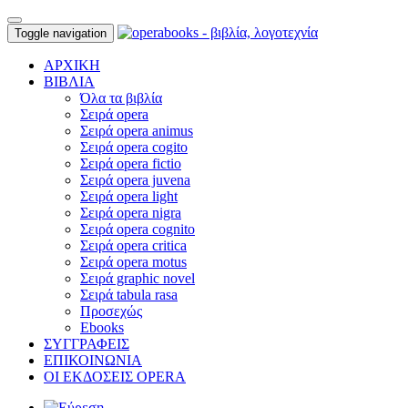
Toggle navigation
ΑΡΧΙΚΗ
ΒΙΒΛΙΑ
Όλα τα βιβλία
Σειρά opera
Σειρά opera animus
Σειρά opera cogito
Σειρά opera fictio
Σειρά opera juvena
Σειρά opera light
Σειρά opera nigra
Σειρά opera cognito
Σειρά opera critica
Σειρά opera motus
Σειρά graphic novel
Σειρά tabula rasa
Προσεχώς
Ebooks
ΣΥΓΓΡΑΦΕΙΣ
ΕΠΙΚΟΙΝΩΝΙΑ
ΟΙ ΕΚΔΟΣΕΙΣ OPERA