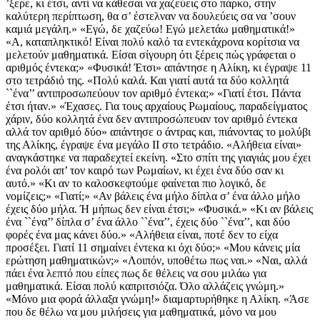
’ξερε, κι έτσι, αντί να κάθεσαι να χαζεύεις στο πάρκο, στην
καλύτερη περίπτωση, θα σ’ έστελναν να δουλεύεις σα να ’σουν
καμιά μεγάλη.» «Εγώ, δε χαζεύω! Εγώ μελετάω μαθηματικά!»
«Α, καταπληκτικό! Είναι πολύ καλό τα εντεκάχρονα κορίτσια να
μελετούν μαθηματικά. Είσαι σίγουρη ότι ξέρεις πώς γράφεται ο
αριθμός έντεκα;» «Φυσικά! Έτσι» απάντησε η Αλίκη, κι έγραψε 11
στο τετράδιό της. «Πολύ καλά. Και γιατί αυτά τα δύο κολλητά
``ένα’’ αντιπροσωπεύουν τον αριθμό έντεκα;» «Γιατί έτσι. Πάντα
έτσι ήταν.» «Έχασες. Για τους αρχαίους Ρωμαίους, παραδείγματος
χάριν, δύο κολλητά ένα δεν αντιπροσώπευαν τον αριθμό έντεκα
αλλά τον αριθμό δύο» απάντησε ο άντρας και, πιάνοντας το μολύβι
της Αλίκης, έγραψε ένα μεγάλο ΙΙ στο τετράδιο. «Αλήθεια είναι»
αναγκάστηκε να παραδεχτεί εκείνη. «Στο σπίτι της γιαγιάς μου έχει
ένα ρολόι απ’ τον καιρό των Ρωμαίων, κι έχει ένα δύο σαν κι
αυτό.» «Κι αν το καλοσκεφτούμε φαίνεται πιο λογικό, δε
νομίζεις;» «Γιατί;» «Αν βάλεις ένα μήλο δίπλα σ’ ένα άλλο μήλο
έχεις δύο μήλα. Ή μήπως δεν είναι έτσι;» «Φυσικά.» «Κι αν βάλεις
ένα ``ένα’’ δίπλα σ’ ένα άλλο ``ένα’’, έχεις δύο ``ένα’’, και δύο
φορές ένα μας κάνει δύο.» «Αλήθεια είναι, ποτέ δεν το είχα
προσέξει. Γιατί 11 σημαίνει έντεκα κι όχι δύο;» «Μου κάνεις μία
ερώτηση μαθηματικών;» «Λοιπόν, υποθέτω πως ναι.» «Ναι, αλλά
πάει ένα λεπτό που είπες πως δε θέλεις να σου μιλάω για
μαθηματικά. Είσαι πολύ καπριτσιόζα. Όλο αλλάζεις γνώμη.»
«Μόνο μια φορά άλλαξα γνώμη!» διαμαρτυρήθηκε η Αλίκη. «Άσε
που δε θέλω να μου μιλήσεις για μαθηματικά, μόνο να μου