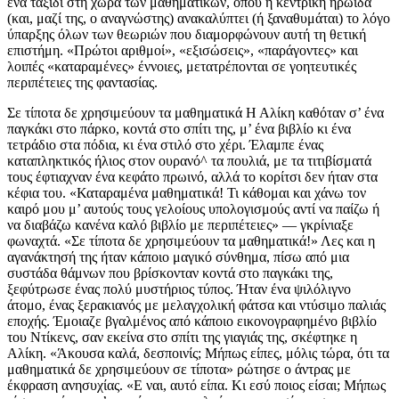
ένα ταξίδι στη χώρα των μαθηματικών, όπου η κεντρική ηρωίδα
(και, μαζί της, ο αναγνώστης) ανακαλύπτει (ή ξαναθυμάται) το λόγο
ύπαρξης όλων των θεωριών που διαμορφώνουν αυτή τη θετική
επιστήμη. «Πρώτοι αριθμοί», «εξισώσεις», «παράγοντες» και
λοιπές «καταραμένες» έννοιες, μετατρέπονται σε γοητευτικές
περιπέτειες της φαντασίας.
Σε τίποτα δε χρησιμεύουν τα μαθηματικά Η Αλίκη καθόταν σ’ ένα
παγκάκι στο πάρκο, κοντά στο σπίτι της, μ’ ένα βιβλίο κι ένα
τετράδιο στα πόδια, κι ένα στιλό στο χέρι. Έλαμπε ένας
καταπληκτικός ήλιος στον ουρανό^ τα πουλιά, με τα τιτιβίσματά
τους έφτιαχναν ένα κεφάτο πρωινό, αλλά το κορίτσι δεν ήταν στα
κέφια του. «Καταραμένα μαθηματικά! Τι κάθομαι και χάνω τον
καιρό μου μ’ αυτούς τους γελοίους υπολογισμούς αντί να παίζω ή
να διαβάζω κανένα καλό βιβλίο με περιπέτειες» — γκρίνιαξε
φωναχτά. «Σε τίποτα δε χρησιμεύουν τα μαθηματικά!» Λες και η
αγανάκτησή της ήταν κάποιο μαγικό σύνθημα, πίσω από μια
συστάδα θάμνων που βρίσκονταν κοντά στο παγκάκι της,
ξεφύτρωσε ένας πολύ μυστήριος τύπος. Ήταν ένα ψιλόλιγνο
άτομο, ένας ξερακιανός με μελαγχολική φάτσα και ντύσιμο παλιάς
εποχής. Έμοιαζε βγαλμένος από κάποιο εικονογραφημένο βιβλίο
του Ντίκενς, σαν εκείνα στο σπίτι της γιαγιάς της, σκέφτηκε η
Αλίκη. «Άκουσα καλά, δεσποινίς; Μήπως είπες, μόλις τώρα, ότι τα
μαθηματικά δε χρησιμεύουν σε τίποτα» ρώτησε ο άντρας με
έκφραση ανησυχίας. «Ε ναι, αυτό είπα. Κι εσύ ποιος είσαι; Μήπως