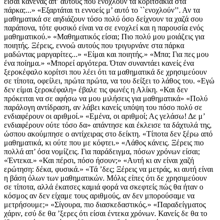
είσαι κανένας απ’ αυτούς που ενοχλούν τα κοριτσάκια στα
πάρκα;...» «Εξαρτάται τι εννοείς μ’ αυτό το ``ενοχλούν’’. Αν τα
μαθηματικά σε αηδιάζουν τόσο πολύ όσο δείχνουν τα χαζά σου
παράπονα, τότε φυσικό είναι να σε ενοχλεί και η παρουσία ενός
μαθηματικού.» «Μαθηματικός είσαι; Πιο πολύ μου μοιάζεις για
ποιητής. Ξέρεις, εννοώ αυτούς που τριγυρνάνε στα πάρκα
μαδώντας μαργαρίτες...» «Είμαι και ποιητής.» «Μπα; Για πες μου
ένα ποίημα.» «Μπορεί αργότερα. Όταν συναντάει κανείς ένα
ξεροκέφαλο κορίτσι που λέει ότι τα μαθηματικά δε χρησιμεύουν
σε τίποτα, οφείλει, πρώτα πρώτα, να του δείξει το λάθος του. «Εγώ
δεν είμαι ξεροκέφαλη» έβαλε τις φωνές η Αλίκη. «Και δεν
πρόκειται να σε αφήσω να μου μιλήσεις για μαθηματικά» «Πολύ
παράλογη αντίδραση, αν λάβει κανείς υπόψη του πόσο πολύ σε
ενδιαφέρουν οι αριθμοί.» «Εμένα, οι αριθμοί; Ας γελάσω! Δε μ’
ενδιαφέρουν ούτε τόσο δα» απάντησε και έκλεισε τα δάχτυλά της,
ώσπου ακούμπησε ο αντίχειρας στο δείκτη. «Τίποτα δεν ξέρω από
μαθηματικά, κι ούτε που με κόφτει.» «Λάθος κάνεις. Ξέρεις πιο
πολλά απ’ όσα νομίζεις. Για παράδειγμα, πόσων χρόνων είσαι;
«Έντεκα.» «Και πέρσι, πόσο ήσουν;» «Αυτή κι αν είναι χαζή
ερώτηση: δέκα, φυσικά.» «Τά ’δες; Ξέρεις να μετράς, κι αυτή είναι
η βάση όλων των μαθηματικών. Μόλις είπες ότι δε χρησιμεύουν
σε τίποτα, αλλά έκατσες καμιά φορά να σκεφτείς πώς θα ήταν ο
κόσμος αν δεν είχαμε τους αριθμούς, αν δεν μπορούσαμε να
μετρήσουμε;» «Σίγουρα, πιο διασκεδαστικός.» «Παραδείγματος
χάριν, εσύ δε θα ’ξερες ότι είσαι έντεκα χρόνων. Κανείς δε θα το