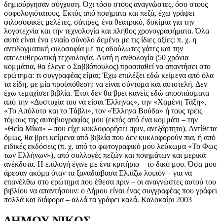
δημιούργησαν σύγχυση. Όχι τόσο στους αναγνώστες, όσο στους
σοφολογιότατους. Εκτός από ποιήματα και πεζά, έχω γράψει
φιλοσοφικές μελέτες, σάτιρες, ένα θεατρικό, δοκίμια για την
λογοτεχνία και την τεχνολογία και πλήθος χρονογραφήματα. Όλα
αυτά είναι ένα ενιαίο σύνολο δεμένο με τις ίδιες αξίες: π. χ. η
αντιδογματική φιλοσοφία με τις αδούλωτες γάτες και την
απελευθερωτική τεχνολογία. Αυτή η ανθολογία (50 χρόνια
κομμάτια, θα έλεγε ο Σαββόπουλος) προσπαθεί να απαντήσει στο
ερώτημα: τι συγγραφέας είμαι; Έχω επιλέξει εδώ κείμενα από όλα
τα είδη, με μία προϋπόθεση: να είναι σύντομα και αυτοτελή. Δεν
έχω τεμαχίσει βιβλία. Έτσι δεν θα βρει κανείς εδώ αποσπάσματα
από την «Δυστυχία του να είσαι Έλληνας», την «Χαμένη Τάξη»,
«Το Απόλυτο και το Τάβλι», τον «Έλληνα Βούδα» ή τους τρεις
τόμους της αυτοβιογραφίας μου (εκτός από ένα κομμάτι – την
«Θεία Μίκα» – που είχε κυκλοφορήσει πριν, ανεξάρτητο). Αντίθετα
όμως, θα βρει κείμενα από βιβλία που δεν κυκλοφορούν πια, ή από
ειδικές εκδόσεις (π. χ. από το φωτογραφικό μου λεύκωμα «Το Φως
των Ελλήνων»), από συλλογές πεζών και ποιημάτων και μερικά
ανέκδοτα. Η επιλογή έγινε με ένα κριτήριο – το δικό μου. Όσα μου
άρεσαν ακόμα όταν τα ξαναδιάβασα Ελπίζω λοιπόν – για να
επανέλθω στο ερώτημα που έθεσα πριν – οι αναγνώστες αυτού του
βιβλίου να απαντήσουν: ο Δήμου είναι ένας συγγραφέας που γράφει
πολλά και διάφορα – αλλά τα γράφει καλά. Καλοκαίρι 2003
ΔΗΜΟΥ ΝΙΚΟΣ