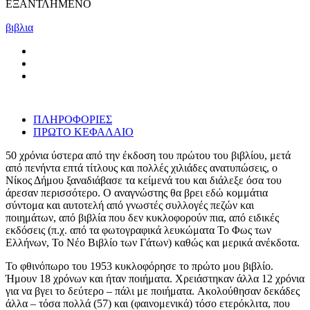
ΕΞΑΝΤΛΗΜΕΝΟ
βιβλια
ΠΛΗΡΟΦΟΡΙΕΣ
ΠΡΩΤΟ ΚΕΦΑΛΑΙΟ
50 χρόνια ύστερα από την έκδοση του πρώτου του βιβλίου, μετά
από πενήντα επτά τίτλους και πολλές χιλιάδες ανατυπώσεις, ο
Νίκος Δήμου ξαναδιάβασε τα κείμενά του και διάλεξε όσα του
άρεσαν περισσότερο. Ο αναγνώστης θα βρει εδώ κομμάτια
σύντομα και αυτοτελή από γνωστές συλλογές πεζών και
ποιημάτων, από βιβλία που δεν κυκλοφορούν πια, από ειδικές
εκδόσεις (π.χ. από τα φωτογραφικά λευκώματα Το Φως των
Ελλήνων, Το Νέο Βιβλίο των Γάτων) καθώς και μερικά ανέκδοτα.
Το φθινόπωρο του 1953 κυκλοφόρησε το πρώτο μου βιβλίο.
Ήμουν 18 χρόνων και ήταν ποιήματα. Χρειάστηκαν άλλα 12 χρόνια
για να βγει το δεύτερο – πάλι με ποιήματα. Aκολούθησαν δεκάδες
άλλα – τόσα πολλά (57) και (φαινομενικά) τόσο ετερόκλιτα, που