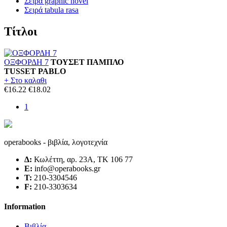
Σειρά graphic novel
Σειρά tabula rasa
Τίτλοι
ΟΞΦΟΡΔΗ 7
ΤΟΥΣΕΤ ΠΑΜΠΛΟ
TUSSET PABLO
+ Στο καλαθι
€16.22
€18.02
1
operabooks - βιβλία, λογοτεχνία
Δ:
Κωλέττη, αρ. 23Α, ΤΚ 106 77
E:
info@operabooks.gr
Τ:
210-3304546
F:
210-3303634
Information
Βιβλία