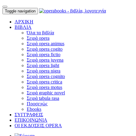
Toggle navigation
ΑΡΧΙΚΗ
ΒΙΒΛΙΑ
Όλα τα βιβλία
Σειρά opera
Σειρά opera animus
Σειρά opera cogito
Σειρά opera fictio
Σειρά opera juvena
Σειρά opera light
Σειρά opera nigra
Σειρά opera cognito
Σειρά opera critica
Σειρά opera motus
Σειρά graphic novel
Σειρά tabula rasa
Προσεχώς
Ebooks
ΣΥΓΓΡΑΦΕΙΣ
ΕΠΙΚΟΙΝΩΝΙΑ
ΟΙ ΕΚΔΟΣΕΙΣ OPERA