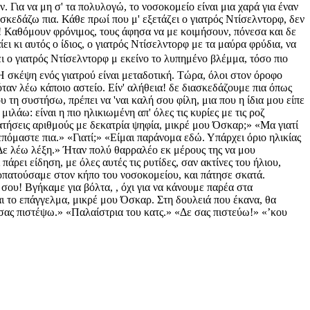
ν. Για να μη σ' τα πολυλογώ, το νοσοκομείο είναι μια χαρά για έναν
σκεδάζω πια. Κάθε πρωί που μ' εξετάζει ο γιατρός Ντίσελντορφ, δεν
η! Καθόμουν φρόνιμος, τους άφησα να με κοιμήσουν, πόνεσα και δε
ει κι αυτός ο ίδιος, ο γιατρός Ντίσελντορφ με τα μαύρα φρύδια, να
ι ο γιατρός Ντίσελντορφ μ εκείνο το λυπημένο βλέμμα, τόσο πιο
 Η σκέψη ενός γιατρού είναι μεταδοτική. Τώρα, όλοι στον όροφο
όταν λέω κάποιο αστείο. Είν' αλήθεια! δε διασκεδάζουμε πια όπως
ου τη συστήσω, πρέπει να 'ναι καλή σου φίλη, μια που η ίδια μου είπε
ιλάω: είναι η πιο ηλικιωμένη απ' όλες τις κυρίες με τις ροζ
ατήσεις αριθμούς με δεκατρία ψηφία, μικρέ μου Όσκαρ;» «Μα γιατί
λεπόμαστε πια.» «Γιατί;» «Είμαι παράνομα εδώ. Υπάρχει όριο ηλικίας
. Δε λέω λέξη.» Ήταν πολύ θαρραλέο εκ μέρους της να μου
ρει είδηση, με όλες αυτές τις ρυτίδες, σαν ακτίνες του ήλιου,
Περπατούσαμε στον κήπο του νοσοκομείου, και πάτησε σκατά.
σου! Βγήκαμε για βόλτα, , όχι για να κάνουμε παρέα στα
ι το επάγγελμα, μικρέ μου Όσκαρ. Στη δουλειά που έκανα, θα
α σας πιστέψω.» «Παλαίστρια του κατς.» «Δε σας πιστεύω!» «ʼκου