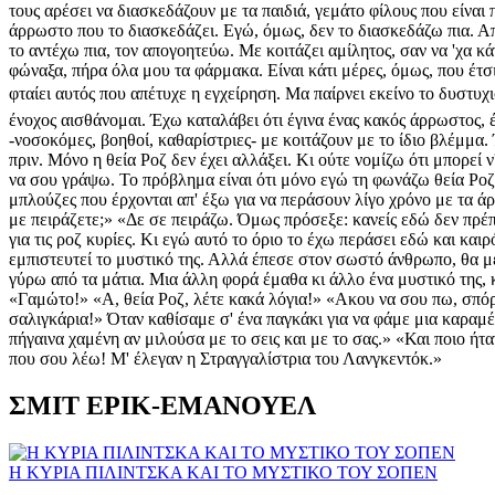
τους αρέσει να διασκεδάζουν με τα παιδιά, γεμάτο φίλους που είναι 
άρρωστο που το διασκεδάζει. Εγώ, όμως, δεν το διασκεδάζω πια. Απ
το αντέχω πια, τον απογοητεύω. Με κοιτάζει αμίλητος, σαν να 'χα 
φώναξα, πήρα όλα μου τα φάρμακα. Είναι κάτι μέρες, όμως, που έτσι
φταίει αυτός που απέτυχε η εγχείρηση. Μα παίρνει εκείνο το δυστυχ
ένοχος αισθάνομαι. Έχω καταλάβει ότι έγινα ένας κακός άρρωστος, έ
-νοσοκόμες, βοηθοί, καθαρίστριες- με κοιτάζουν με το ίδιο βλέμμα.
πριν. Μόνο η θεία Ροζ δεν έχει αλλάξει. Κι ούτε νομίζω ότι μπορεί ν
να σου γράψω. Το πρόβλημα είναι ότι μόνο εγώ τη φωνάζω θεία Ροζ. Γι
μπλούζες που έρχονται απ' έξω για να περάσουν λίγο χρόνο με τα 
με πειράζετε;» «Δε σε πειράζω. Όμως πρόσεξε: κανείς εδώ δεν πρέπε
για τις ροζ κυρίες. Κι εγώ αυτό το όριο το έχω περάσει εδώ και κα
εμπιστευτεί το μυστικό της. Αλλά έπεσε στον σωστό άνθρωπο, θα μεί
γύρω από τα μάτια. Μια άλλη φορά έμαθα κι άλλο ένα μυστικό της, κ
«Γαμώτο!» «Α, θεία Ροζ, λέτε κακά λόγια!» «Ακου να σου πω, σπόρ
σαλιγκάρια!» Όταν καθίσαμε σ' ένα παγκάκι για να φάμε μια καραμ
πήγαινα χαμένη αν μιλούσα με το σεις και με το σας.» «Και ποιο ήτ
που σου λέω! Μ' έλεγαν η Στραγγαλίστρια του Λανγκεντόκ.»
ΣΜΙΤ ΕΡΙΚ-ΕΜΑΝΟΥΕΛ
Η ΚΥΡΙΑ ΠΙΛΙΝΤΣΚΑ ΚΑΙ ΤΟ ΜΥΣΤΙΚΟ ΤΟΥ ΣΟΠΕΝ