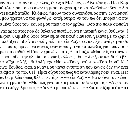
πάντα εκεί όταν τους θέλεις, όπως ο Μπέικον, ο Αϊνστάιν ή ο Ποπ Κορ
ό τότε που μου έκαναν τη μεταμόσχευση, το καταλαβαίνω: δεν το δια
κάνει καμιά αταξία. Κι όμως, ήμουν τόσο συνεργάσιμος στην εγχείρησ
 μου 'ρχεται να του φωνάξω κατάμουτρα, να του πω ότι μπορεί να φταί
ισμένο ύφος του, και δε μου πάει να τον βρίσω. Όσο πιο πολύ σωπαίνε
νας άρρωστος που δε θέλει να πιστέψει ότι η ιατρική κάνει θαύματα.
 Έχουν θλιμμένο ύφος όταν είμαι σε καλή διάθεση, γελάνε με το ζόρι 
' αλλάξει πια! είναι πολύ γριά. Τη θεία Ροζ, θεέ, δεν έχω ανάγκη να σ
' αυτό, πρέπει να κάνεις έναν κόπο για να καταλάβεις για ποιαν σου μ
άρρωστα παιδιά. «Πόσων χρονών είστε, θεία Ροζ;» «Μπορείς να συγκρ
ι να μάθει την ηλικία μου, γιατί, αλλιώς, θα με διώξουν και δε θα β
ιρό.» «Έχετε λήξει δηλαδή, ε;» «Ναι.» «Σαν γιαούρτι;» «Σσστ!» «O.K
νω βουβός, ακόμα κι αν μου κάνει εντύπωση που κανείς δεν την έχει πά
ι άμα σ' το πω, θεέ, είμαι σίγουρος πως θα καταλάβεις ποια είναι. 
ε, θα μιλάω όπως θέλω -εντάξει;» «Θεία Ροζ!» «Και κούνα τον κώλο 
έλα, τη ρώτησα! «Μα πώς γίνεται και μιλάτε τόσο άσχημα;» «Ας όψετα
αν το επάγγελμα σας;» «Δεν θα με πιστέψεις...» «Σας ορκίζομαι ότι θ