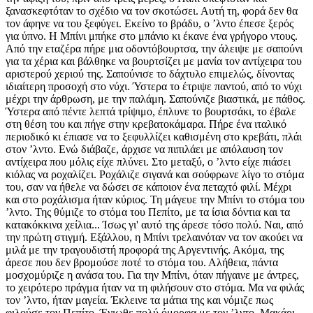
ξανασκεφτόταν το σχέδιο να τον σκοτώσει. Αυτή τη, φορά δεν θα
τον άφηνε να του ξεφύγει. Εκείνο το βράδυ, ο ʼλντο έπεσε ξερός
για ύπνο. Η Μπίνι μπήκε στο μπάνιο κι έκανε ένα γρήγορο ντους.
Από την εταζέρα πήρε μια οδοντόβουρτσα, την άλειψε με σαπούνι
για τα χέρια και βάλθηκε να βουρτσίζει με μανία τον αντίχειρα του
αριστερού χεριού της. Σαπούνισε το δάχτυλο επιμελώς, δίνοντας
ιδιαίτερη προσοχή στο νύχι. Ύστερα το έτριψε παντού, από το νύχι
μέχρι την άρθρωση, με την παλάμη. Σαπούνιζε βιαστικά, με πάθος.
Ύστερα από πέντε λεπτά τρίψιμο, έπλυνε το βουρτσάκι, το έβαλε
στη θέση του και πήγε στην κρεβατοκάμαρα. Πήρε ένα ιταλικό
περιοδικό κι έπιασε να το ξεφυλλίζει καθισμένη στο κρεβάτι, πλάι
στον ʼλντο. Ενώ διάβαζε, άρχισε να πιπιλάει με απόλαυση τον
αντίχειρα που μόλις είχε πλύνει. Στο μεταξύ, ο ʼλντο είχε πιάσει
κιόλας να ροχαλίζει. Ροχάλιζε σιγανά και σούφρωνε λίγο το στόμα
του, σαν να ήθελε να δώσει σε κάποιον ένα πεταχτό φιλί. Μέχρι
και στο ροχάλισμα ήταν κύριος. Τη μάγευε την Μπίνι το στόμα του
ʼλντο. Της θύμιζε το στόμα του Πεπίτο, με τα ίσια δόντια και τα
κατακόκκινα χείλια... Ίσως γι' αυτό της άρεσε τόσο πολύ. Ναι, από
την πρώτη στιγμή. Εξάλλου, η Μπίνι τρελαινόταν να τον ακούει να
μιλά με την τραγουδιστή προφορά της Αργεντινής. Ακόμα, της
άρεσε που δεν βρομούσε ποτέ το στόμα του. Αλήθεια, πάντα
μοσχομύριζε η ανάσα του. Για την Μπίνι, όταν πήγαινε με άντρες,
το χειρότερο πράγμα ήταν να τη φιλήσουν στο στόμα. Μα να φιλάς
τον ʼλντο, ήταν μαγεία. Έκλεινε τα μάτια της και νόμιζε πως
φιλούσε τον Πεπίτο. Ένιωθε πολύ όμορφα με τον ʼλντο. Μακάρι