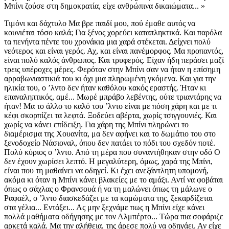
Μπίνι ζούσε στη δημοκρατία, είχε ανθρώπινα δικαιώματα... »
Τιμόνι και δάχτυλο Μα βρε παιδί μου, πού έμαθε αυτός να
κουνιέται τόσο καλά; Για ξένος χορεύει καταπληκτικά. Και παρόλα
τα πενήντα πέντε του χρονάκια μια χαρά στέκεται. Δείχνει πολύ
νεότερος και είναι γερός. Αχ, και είναι πανέμορφος. Μα προπαντός,
είναι πολύ καλός άνθρωπος. Και τρυφερός. Είχαν ήδη περάσει μαζί
τρεις υπέροχες μέρες. Φερόταν στην Μπίνι σαν να ήταν η επίσημη
αρραβωνιαστικιά του κι όχι μια πληρωμένη γκόμενα. Και για την
ηλικία του, ο ʼλντο δεν ήταν καθόλου κακός εραστής. Ήταν κι
επαναληπτικός, αμέ... Μωρέ μπράβο λεβέντης, ούτε τριαντάρης να
ήταν! Μα το άλλο το καλό του ʼλντο είναι με πόση χάρη και με τι
κέφι σκορπίζει τα λεφτά. Ξοδεύει αβέρτα, χωρίς τσιγγουνιές. Και
χωρίς να κάνει επίδειξη. Για χάρη της Μπίνι πληρώνει το
διαμέρισμα της Χουανίτα, μα δεν αφήνει και το δωμάτιο του στο
ξενοδοχείο Νάσιοναλ, όπου δεν πατάει το πόδι του σχεδόν ποτέ.
Πολύ κύριος ο ʼλντο. Από τη μέρα που συναντήθηκαν στην οδό Ο
δεν έχουν χωρίσει λεπτό. Η μεγαλύτερη, όμως, χαρά της Μπίνι,
είναι που τη μαθαίνει να οδηγεί. Κι έχει ανεξάντλητη υπομονή,
ακόμα κι όταν η Μπίνι κάνει βλακείες με το αμάξι. Αντί να φοβάται
όπως ο σάχλας ο Φρανσουά ή να τη μαλώνει όπως τη μάλωνε ο
Ραφαέλ, ο ʼλντο διασκεδάζει με τα καμώματα της, ξεκαρδίζεται
στα γέλια... Εντάξει... Ας μην ξεχνάμε πως η Μπίνι είχε κάνει
πολλά μαθήματα οδήγησης με τον Αλμπέρτο... Τώρα πια σοφάριζε
αρκετά καλά. Μα την αλήθεια, της άρεσε πολύ να οδηγάει. Αν είχε