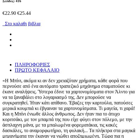
Σελίδες: 416
€22.90
€25.44
Στο καλαθι
βιβλια
ΠΛΗΡΟΦΟΡΙΕΣ
ΠΡΩΤΟ ΚΕΦΑΛΑΙΟ
«Η Μπίνι, ακόμα κι αν δεν χρειαζόταν χρήματα, κάθε φορά που
περνούσε από ένα αυτόματο τραπεζικό μηχάνημα σταματούσε κι
έκανε αναλήψεις. Ύστερα έδινε τα χαρτονομίσματα στον Άλντο για
να τα ξαναβάλει στο λογαριασμό της. Δεν μπορούσε να
συγκρατηθεί. Ήταν κάτι απίθανο. Έβαζες την καρτούλα, πατούσες
μερικά κουμπιά κι έβγαιναν τα χαρτονομίσματα. Τι μαγεία, τι χαρά!
Και η Μπίνι ένιωθε άλλος άνθρωπος. Δεν ήταν πια το άτυχο
κοριτσάκι, με τον μπαμπά της που είχε φύγει στον πόλεμο, με την
άσπλαχνη μάνα, με τα μπαλωμένα φορεματάκια, τις κακές
δασκάλες, το αναμορφωτήριο, τη φυλακή... Τα πλήκτρα στα μαγικά
μηχανήματα την έκαναν να νιώθει αποζημιωμένη. Τώρα πια η