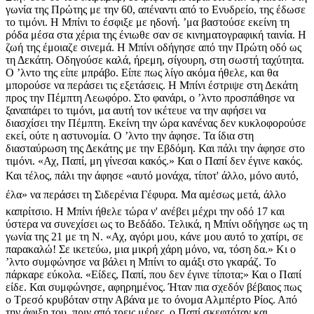
γωνία της Πρώτης με την 60, απέναντι από το Ενυδρείο, της έδωσε
το τιμόνι. Η Μπίνι το έσφιξε με ηδονή. ʼμα βαστούσε εκείνη τη
ρόδα μέσα στα χέρια της ένιωθε σαν σε κινηματογραφική ταινία. Η
ζωή της έμοιαζε σινεμά. Η Μπίνι οδήγησε από την Πρώτη οδό ως
τη Δεκάτη. Οδηγούσε καλά, ήρεμη, σίγουρη, στη σωστή ταχύτητα.
Ο ʼλντο της είπε μπράβο. Είπε πως λίγο ακόμα ήθελε, και θα
μπορούσε να περάσει τις εξετάσεις. Η Μπίνι έστριψε στη Δεκάτη
προς την Πέμπτη Λεωφόρο. Στο φανάρι, ο ʼλντο προσπάθησε να
ξαναπάρει το τιμόνι, μα αυτή τον ικέτευε να την αφήσει να
διασχίσει την Πέμπτη. Εκείνη την ώρα κανένας δεν κυκλοφορούσε
εκεί, ούτε η αστυνομία. Ο ʼλντο την άφησε. Τα ίδια στη
διασταύρωση της Δεκάτης με την Εβδόμη. Και πάλι την άφησε στο
τιμόνι. «Αχ, Παπί, μη γίνεσαι κακός.» Και ο Παπί δεν έγινε κακός.
Και τέλος, πάλι την άφησε «αυτό μονάχα, τίποτ' άλλο, μόνο αυτό,
έλα» να περάσει τη Σιδερένια Γέφυρα. Μα αμέσως μετά, άλλο
καπρίτσιο. Η Μπίνι ήθελε τώρα ν' ανέβει μέχρι την οδό 17 και
ύστερα να συνεχίσει ως το Βεδάδο. Τελικά, η Μπίνι οδήγησε ως τη
γωνία της 21 με τη Ν. «Αχ, αγόρι μου, κάνε μου αυτό το χατίρι, σε
παρακαλώ! Σε ικετεύω, μια μικρή χάρη μόνο, να, τόση δα.» Κι ο
ʼλντο συμφώνησε να βάλει η Μπίνι το αμάξι στο γκαράζ. Το
πάρκαρε εύκολα. «Είδες, Παπί, που δεν έγινε τίποτα;» Και ο Παπί
είδε. Και συμφώνησε, αφηρημένος. Ήταν πια σχεδόν βέβαιος πως
ο Τρεσό κρυβόταν στην Αβάνα με το όνομα Αλμπέρτο Ρίος. Από
την άφιξη του, πριν από τρεις μέρες, ο Παπί σκεφτόταν και