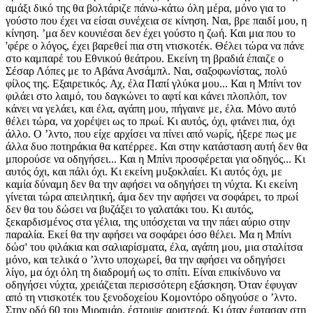
αμάξι δικό της θα βολτάριζε πάνω-κάτω όλη μέρα, μόνο για το
γούστο που έχει να είσαι συνέχεια σε κίνηση. Ναι, βρε παιδί μου, η
κίνηση. ʼμα δεν κουνιέσαι δεν έχει γούστο η ζωή. Και μια που το
'φέρε ο λόγος, έχει βαρεθεί πια στη ντισκοτέκ. Θέλει τώρα να πάνε
στο καμπαρέ του Εθνικού θεάτρου. Εκείνη τη βραδιά έπαιζε ο
Σέσαρ Λόπες με το Αβάνα Ανσάμπλ. Ναι, σαξοφωνίστας, πολύ
φίλος της. Εξαιρετικός. Αχ, έλα Παπί γλύκα μου... Και η Μπίνι τον
φιλάει στο λαιμό, του δαγκώνει το αφτί και κάνει πλοπλόπ, τον
κάνει να γελάει, και έλα, αγάπη μου, πήγαινε με, έλα. Μόνο αυτό
θέλει τώρα, να χορέψει ως το πρωί. Κι αυτός, όχι, φτάνει πια, όχι
άλλο. Ο ʼλντο, που είχε αρχίσει να πίνει από νωρίς, ήξερε πως με
άλλα δυο ποτηράκια θα κατέρρεε. Και στην κατάσταση αυτή δεν θα
μπορούσε να οδηγήσει... Και η Μπίνι προσφέρεται για οδηγός... Κι
αυτός όχι, και πάλι όχι. Κι εκείνη μυξοκλαίει. Κι αυτός όχι, με
καμία δύναμη δεν θα την αφήσει να οδηγήσει τη νύχτα. Κι εκείνη
γίνεται τώρα απειλητική, άμα δεν την αφήσει να σοφάρει, το πρωί
δεν θα του δώσει να βυζάξει το γαλατάκι του. Κι αυτός,
ξεκαρδισμένος στα γέλια, της υπόσχεται να την πάει αύριο στην
παραλία. Εκεί θα την αφήσει να σοφάρει όσο θέλει. Μα η Μπίνι
δώσ' του φιλάκια και σαλιαρίσματα, έλα, αγάπη μου, μια σταλίτσα
μόνο, και τελικά ο ʼλντο υποχωρεί, θα την αφήσει να οδηγήσει
λίγο, μα όχι όλη τη διαδρομή ως το σπίτι. Είναι επικίνδυνο να
οδηγήσει νύχτα, χρειάζεται περισσότερη εξάσκηση. Όταν έφυγαν
από τη ντισκοτέκ του ξενοδοχείου Κομοντόρο οδηγούσε ο ʼλντο.
Στην οδό 60 του Μιραμάρ, έστριψε αριστερά. Κι όταν έφτασαν στη