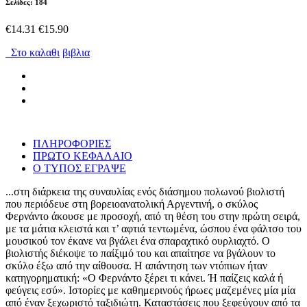
Σελίδες: 184
€14.31
€15.90
Στο καλαθι
βιβλια
ΠΛΗΡΟΦΟΡΙΕΣ
ΠΡΩΤΟ ΚΕΦΑΛΑΙΟ
Ο ΤΥΠΟΣ ΕΓΡΑΨΕ
...στη διάρκεια της συναυλίας ενός διάσημου πολωνού βιολιστή
που περιόδευε στη βορειοανατολική Αργεντινή, ο σκύλος
Φερνάντο άκουσε με προσοχή, από τη θέση του στην πρώτη σειρά,
με τα μάτια κλειστά και τ’ αφτιά τεντωμένα, ώσπου ένα φάλτσο του
μουσικού τον έκανε να βγάλει ένα σπαραχτικό ουρλιαχτό. Ο
βιολιστής διέκοψε το παίξιμό του και απαίτησε να βγάλουν το
σκύλο έξω από την αίθουσα. Η απάντηση των ντόπιων ήταν
κατηγορηματική: «Ο Φερνάντο ξέρει τι κάνει. Ή παίζεις καλά ή
φεύγεις εσύ». Ιστορίες με καθημερινούς ήρωες μαζεμένες μία μία
από έναν ξεχωριστό ταξιδιώτη. Καταστάσεις που ξεφεύγουν από τα