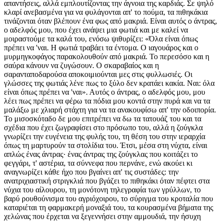
απαντήσεις, αλλά εμπλουτίζοντας την άγνοια της καρδιάς. Σε ψηλό
κλαρί ανεβασμένα για να φυλάγονται απ' το πούμα, τα πιθηκάκια
τινάζονται όταν βλέπουν ένα φως από μακριά. Είναι αυτός ο άντρας,
ο αδελφός μου, που έχει ανάψει μια φωτιά και με καλεί να
μοιραστούμε τα καλά του, ενόσω ψιθυρίζει: «Όλα είναι όπως
πρέπει να 'ναι. Η φωτιά τραβάει τα έντομα. Ο ιαγουάρος και ο
μυρμηγκοφάγος παρακολουθούν από μακριά. Το περεσόσο και η
σαύρα κάνουν να ζυγώσουν. Ο σκαραβαίος και η
σαρανταποδαρούσα αποκοιμιούνται μες στις φυλλωσιές. Οι
γλώσσες της φωτιάς λένε πως το ξύλο δεν κρατάει κακία. Ναι: όλα
είναι όπως πρέπει να 'ναι». Αυτός ο άντρας, ο αδελφός μου, μου
λέει πως πρέπει να φέρω τα πόδια μου κοντά στην πυρά και να τα
μαλάξω με χλιαρή στάχτη για να τα ανακουφίσω απ' την οδοιπορία.
Το μισοσκόταδο δε μου επιτρέπει να δω τα τατουάζ του και τα
σχέδια που έχει ζωγραφίσει στο πρόσωπο του, αλλά η ζούγκλα
γνωρίζει την ευγένεια της φυλής του, τη θέση του στην ιεραρχία
όπως τη μαρτυρούν τα στολίδια του. Έτσι, μέσα στη νύχτα, είναι
απλώς ένας άντρας· ένας άντρας της ζούγκλας που κοιτάζει το
φεγγάρι, τ' αστέρια, τα σύννεφα που περνάνε, ενώ ακούει κι
αναγνωρίζει κάθε ήχο που βγαίνει απ' τις συστάδες: την
ανατριχιαστική στριγκλιά που βγάζει το πιθηκάκι όταν πέφτει στα
νύχια του αίλουρου, τη μονότονη τηλεγραφία των γρύλλων, το
βαρύ ρουθούνισμα του αγριόχοιρου, το σύριγμα του κροταλία που
καταριέται τη φαρμακερή μοναξιά του, τα κουρασμένα βήματα της
χελώνας που έρχεται να ξεγεννήσει στην αμμουδιά, την ήσυχη