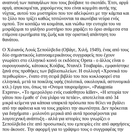
αναπνοή των παπαγάλων που τους βούβανε το σκοτάδι. Έτσι, αργά
αργά, αποκοιμιέται, χαρούμενος που είναι κομμάτι αυτής της
νύχτας, αυτού του μυστηρίου που τον αδελφώνει με την κάμπια και
το ξύλο που τρίζει καθώς τσιτώνονται τα αιωνόβια νεύρα ενός
ομπού. Τον κοιτάζω να κοιμάται, και νιώθω την ευτυχία του να
μοιράζομαι το γαλήνιο μυστήριο που χαράζει το όριο ανάμεσα στα
επίμονα ερωτήματα της ζωής και την οριστική απάντηση του
θανάτου.
Ο Χιλιανός Λουίς Σεπούλβεδα (Οβάγε, Χιλή, 1949), ένας από τους
δύο σημαντικούς λατινοαμερικάνους συγγραφείς που έχουν
γνωρίσει στο ελληνικό κοινό οι εκδόσεις Opera - ο άλλος είναι ο
ουρουγουανός, κάτοικος Κούβας, Ντανιέλ Τσαβαρία-, εμφανίστηκε
ξανά στις προθήκες των βιβλιοπωλείων. Η συλλογή «Χρονικά του
περιθωρίου», ένατο στη σειρά βιβλίο του που κυκλοφορεί στα
ελληνικά, μετά τα ποικίλης υφής (πολιτικά, οικολογικά, αστυνομικά
κτλ.) έργα του, όπως τα «Ονομα ταυρομάχου», «Patagonia
Express», «To ημερολόγιο ενός ευαίσθητου killer», «Η ιστορία τον
γάτου που έμαθε σ' ένα γλάρο να πετάει», αποτελείται από 34
μικρά κείμενα για κάποια υπαρκτά πρόσωπα που θέλει να βγάλει
από την αφάνεια και να τους χαρίσει την αιωνιότητα. Δεν πρόκειται
για διηγήματα - μολονότι μερικά από αυτά προσφέρονται για
λογοτεχνική ανάπτυξη - αλλά για ιστορίες που γνωρίζει ο
Σεπούλβεδα είτε από προσωπικές του εμπειρίες είτε από αφηγήσεις
που άκουσε. Την αφορμή για το γράψιμο τους ο συγγραφέας την