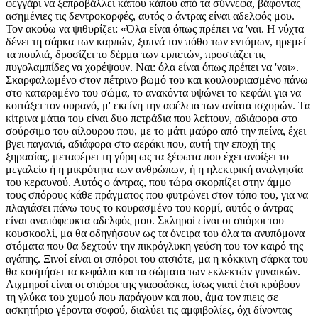
φεγγάρι να ξεπροβάλλει κάπου κάπου από τα σύννεφα, βάφοντας
ασημένιες τις δεντροκορφές, αυτός ο άντρας είναι αδελφός μου.
Τον ακούω να ψιθυρίζει: «Όλα είναι όπως πρέπει να 'ναι. Η νύχτα
δένει τη σάρκα των καρπών, ξυπνά τον πόθο των εντόμων, ηρεμεί
τα πουλιά, δροσίζει το δέρμα των ερπετών, προστάζει τις
πυγολαμπίδες να χορέψουν. Ναι: όλα είναι όπως πρέπει να 'ναι».
Σκαρφαλωμένο στον πέτρινο βωμό του και κουλουριασμένο πάνω
στο καταραμένο του σώμα, το ανακόντα υψώνει το κεφάλι για να
κοιτάξει τον ουρανό, μ' εκείνη την αφέλεια των ανίατα ισχυρών. Τα
κίτρινα μάτια του είναι δυο πετράδια που λείπουν, αδιάφορα στο
σούρσιμο του αίλουρου που, με το μάτι μαύρο από την πείνα, έχει
βγει παγανιά, αδιάφορα στο αεράκι που, αυτή την εποχή της
ξηρασίας, μεταφέρει τη γύρη ως τα ξέφωτα που έχει ανοίξει το
μεγαλείο ή η μικρότητα των ανθρώπων, ή η ηλεκτρική αναλγησία
του κεραυνού. Αυτός ο άντρας, που τώρα σκορπίζει στην άμμο
τους σπόρους κάθε πράγματος που φυτρώνει στον τόπο του, για να
πλαγιάσει πάνω τους το κουρασμένο του κορμί, αυτός ο άντρας
είναι αναπόφευκτα αδελφός μου. Σκληροί είναι οι σπόροι του
κουσκοολί, μα θα οδηγήσουν ως τα όνειρα του όλα τα ανυπόμονα
στόματα που θα δεχτούν την πικρόγλυκη γεύση του τον καιρό της
αγάπης. Ξινοί είναι οι σπόροι του ατσιότε, μα η κόκκινη σάρκα του
θα κοσμήσει τα κεφάλια και τα σώματα των εκλεκτών γυναικών.
Αιχμηροί είναι οι σπόροι της γιαοοάσκα, ίσως γιατί έτσι κρύβουν
τη γλύκα του χυμού που παράγουν και που, άμα τον πιεις σε
ασκητήριο γέροντα σοφού, διαλύει τις αμφιβολίες, όχι δίνοντας