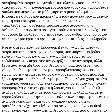
συνηθισμένα, άντρες και γυναίκες απ’ όλον τον κόσμο, αλλά και
γάτοι μαύροι και πελώριοι και χοντροί που τους νικά η αρρώστια, ή
σκύλοι που περνούν στο μύθο χάρη στο μουσικό αφτί τους...
Ιστορίες με φίλους που μπορεί ν’ απέχουν μίλια και χρόνια μεταξύ
τους, ή που καταγράφονται στη μακριά λίστα των
«απωλεσθέντων». Ιστορίες τρυφερές, που πάλλονται από
ανθρωπιά, με το γνωστό «στεγνό», αυθεντικό και ειλικρινές ύφος
του Λουίς Σεπούλβεδα που έμαθε από τους ανθρώπους του νότου
πως: «την τρυφερότητα πρέπει να την προστατεύεις με σκληράδα».
Νύχτα στη ζούγκλα του Εκουαδόρ Δεν τον γνωρίζω αυτόν τον
άντρα που στέκεται στην ακροποταμιά, που παίρνει μια βαθιά
εισπνοή και χαμογελά όταν αναγνωρίζει τις ευωδιές που
ταξιδεύουν στον αέρα. Δεν τον γνωρίζω αυτόν τον άντρα, αλλά
ξέρω πως είναι αδελφός μου. Αυτός ο άντρας, που ξέρει πως η
γύρη πάει όπου φυσάει ο άνεμος, προσβλέποντας στο εύφορο
χώμα που την περιμένει, αυτός ο άντρας είναι αδελφός μου. Και
ξέρει πράγματα πολλά ο αδελφός μου. Ξέρει, λόγου χάρη, ότι ένα
γραμμάριο γύρη είναι σαν ένα γραμμάριο του εαυτού του, γλυκά
προορισμένο για τη σπερματική λάσπη, για το μυστήριο ότι θ'
αναδυθεί ολοζώντανο, με τους καρπούς, με τα κλαδιά και με τα
παρακλάδια του, με την ωραία ασφάλεια των μεταμορφώσεων, της
αναπόφευκτης αρχής και του αναγκαίου τέλους, γιατί το
αμετάβλητο ενέχει τον κίνδυνο του αιωνίου, και μόνον οι θεοί
έχουν καιρό για την αιωνιότητα. Αυτός ο άντρας, που σπρώχνει το