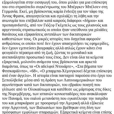
εξομολογείται στην εισαγωγή του, όπου μιλάει για μια επίσκεψη
του στο στρατόπεδο συγκέντρωσης του Μπέργκεν Μπέλσεν στη
Γερμανία. Εκεί, μη βρίσκοντας καμία ένδειξη για τον τάφο της
Άννας Φρανκ, απογοητεύεται και σχολιάζει τη λήθη και την
ανωνυμία που επέβαλλαν κατά καιρούς διάφοροι «δήμιοι» και
προπαγανδιστές, από τον Γιόζεφ Γκέμπελς ως τους χιλιανούς και
αργεντινούς στρατιωτικούς οι οποίοι ήταν υπεύθυνοι για χιλιάδες
θανάτους και εξαφανίσεις αντιπάλων των δικτατορικών
καθεστώτων τους. Οι μικρές ιστορίες που διηγείται αφορούν
ανθρώπους οι οποίοι ποτέ δεν έχουν απασχολήσει τις εφημερίδες,
δεν έχουν εμπνεύσει βιογραφίες αλλά απλώς έχουν κάνει ένα
φευγαλέο πέρασμα από τη ζωή, ζώντας το μοναδικό και
ανεπανάληπτο προσωπικό τους έπος. Δεν είναι όλα τα κείμενα
εξαιρετικά, μολονότι ανάμεσα τους βρίσκονται και αρκετά
διαμάντια, όπως τα «Οι αδελφοί Ντουάρτε», «Στα βήματα τον
Φιτσκαράλντο», «68», «Ο μπαρμπα-Χέμινγκουεϊ δέχεται επίσκεψη
από έναν άγγελο». Η ιστορία είναι πανταχού παρούσα στο έργο του
Σεπούλβεδα: μέσα από τη δράση των Λατινοαμερικάνων που
αγωνίστηκαν κατά των δικτατοριών, του εβραίου ποιητή που
γλίτωσε από το Ολοκαύτωμα και κατέθεσε ως μάρτυρας στις δίκες
της Νυρεμβέργης, των ισπανών κονκισταδόρες που ανακάλυψαν
τον Παναμά, του ιταλού μετανάστη που εγκατέλειψε την πατρίδα
του και μπαρκάρισε με προορισμό την Αμερική αλλά εξόκειλε
στην Αργεντινή, των Βαλκανίων που βρέθηκαν στη δίνη των
πρόσφατων εμφύλιων σπαραγμών. Εξαιρετικά κείμενα είναι επίσης