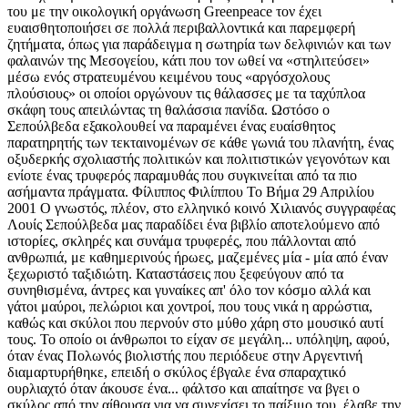
του με την οικολογική οργάνωση Greenpeace τον έχει
ευαισθητοποιήσει σε πολλά περιβαλλοντικά και παρεμφερή
ζητήματα, όπως για παράδειγμα η σωτηρία των δελφινιών και των
φαλαινών της Μεσογείου, κάτι που τον ωθεί να «στηλιτεύσει»
μέσω ενός στρατευμένου κειμένου τους «αργόσχολους
πλούσιους» οι οποίοι οργώνουν τις θάλασσες με τα ταχύπλοα
σκάφη τους απειλώντας τη θαλάσσια πανίδα. Ωστόσο ο
Σεπούλβεδα εξακολουθεί να παραμένει ένας ευαίσθητος
παρατηρητής των τεκταινομένων σε κάθε γωνιά του πλανήτη, ένας
οξυδερκής σχολιαστής πολιτικών και πολιτιστικών γεγονότων και
ενίοτε ένας τρυφερός παραμυθάς που συγκινείται από τα πιο
ασήμαντα πράγματα. Φίλιππος Φιλίππου Το Βήμα 29 Απριλίου
2001 Ο γνωστός, πλέον, στο ελληνικό κοινό Χιλιανός συγγραφέας
Λουίς Σεπούλβεδα μας παραδίδει ένα βιβλίο αποτελούμενο από
ιστορίες, σκληρές και συνάμα τρυφερές, που πάλλονται από
ανθρωπιά, με καθημερινούς ήρωες, μαζεμένες μία - μία από έναν
ξεχωριστό ταξιδιώτη. Καταστάσεις που ξεφεύγουν από τα
συνηθισμένα, άντρες και γυναίκες απ' όλο τον κόσμο αλλά και
γάτοι μαύροι, πελώριοι και χοντροί, που τους νικά η αρρώστια,
καθώς και σκύλοι που περνούν στο μύθο χάρη στο μουσικό αυτί
τους. Το οποίο οι άνθρωποι το είχαν σε μεγάλη... υπόληψη, αφού,
όταν ένας Πολωνός βιολιστής που περιόδευε στην Αργεντινή
διαμαρτυρήθηκε, επειδή ο σκύλος έβγαλε ένα σπαραχτικό
ουρλιαχτό όταν άκουσε ένα... φάλτσο και απαίτησε να βγει ο
σκύλος από την αίθουσα για να συνεχίσει το παίξιμο του, έλαβε την