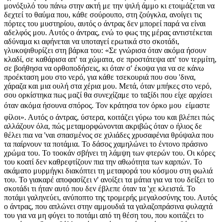
μονόξυλό του πάνω στην ακτή με την ψιλή άμμο κι ετοιμάζεται να
δεχτεί το θαύμα που, κάθε σούρουπο, στη ζούγκλα, ανοίγει τις
πόρτες του μυστηρίου, αυτός ο άντρας δεν μπορεί παρά να είναι
αδελφός μου. Αυτός ο άντρας, ενώ το φως της μέρας αντιστέκεται
αδύναμα κι αφήνεται να υποταγεί ερωτικά στο σκοτάδι,
γλυκοψιθυρίζει στη βάρκα του: «Σε γνώρισα όταν ακόμα ήσουν
κλαδί, σε καθάρισα απ' τα χώματα, σε προστάτεψα απ' τον τερμίτη,
σε βοήθησα να ορθοποδήσεις, κι όταν σ' έκοψα για να σε κάνω
προέκταση μου στο νερό, για κάθε τσεκουριά που σου 'δινα,
χάραζα και μια ουλή στα χέρια μου. Μετά, όταν μπήκες στο νερό,
σου ορκίστηκα πως μαζί θα συνεχίζαμε το ταξίδι που είχε αρχίσει
όταν ακόμα ήσουνα σπόρος. Τον κράτησα τον όρκο μου  είμαστε
φίλοι». Αυτός ο άντρας, ύστερα, κοιτάζει γύρω του και βλέπει πώς
αλλάζουν όλα, πώς μεταμορφώνονται ακριβώς όταν ο ήλιος δε
θέλει πια να 'ναι σπασμένος σε χιλιάδες χρυσαφένια θρύψαλα που
τα παίρνουν τα ποτάμια. Το δάσος χαμηλώνει το έντονο πράσινο
χρώμα του. Το τοοκάν σβήνει τη λάμψη των φτερών του. Οι κόρες
του κοατί δεν καθρεφτίζουν πια την αθωότητα των καρπών. Το
ακάματο μυρμήγκι διακόπτει τη μεταφορά του κόσμου στη φωλιά
του. Το γιακαρέ αποφασίζει ν' ανοίξει τα μάτια για να του δείξει το
σκοτάδι τι ήταν αυτό που δεν έβλεπε όταν τα 'χε κλειστά. Το
ποτάμι γαληνεύει, ανύποπτο της τρομερής μεγαλοσύνης του. Αυτός
ο άντρας, που απλώνει στην αμμουδιά τα γαλαζοπράσινα φυλαχτά
του για να μη φύγει το ποτάμι από τη θέση του, που κοιτάζει το