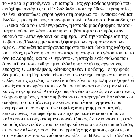
το «Καλά Χριστούγεννα», η ιστορία μιας γερμανίδας γιατρού που
εντάχθηκε αντάρτες του Ελ Σαλβαδόρ και περιέθαλπε τραυματίες
σε ένα υποτυπώδες χειρουργείο στη ζούγκλα, το «Κάποιος ονόματι
Βιδάλ», η ιστορία ενός παράνομου συνδικαλιστή στο Εκουαδόρ, τα
«Λευκά ρόδα του Στάλινγκραντ», η ιστορία μιας όμορφης πιλότου
μαχητικού αεροπλάνου που πήρε το βάπτισμα του πυρός στον
ουρανό του Στάλινγκραντ και σήμερα, μετά την κατάρρευση της
Σοβιετικής Ένωσης μα και το ξέφτισμα των οραμάτων και των
αξιών, ξεπουλάει τα υπάρχοντα της στα παλιατζίδικα της Μόσχας,
και, τέλος, η «Αγάπη και ο θάνατος», η ιστορία του γάτου του με το
όνομα Ζορμπάς, και το «Φερνάντο», η ιστορία ενός σκύλου που
όταν πέθανε τον πένθησε μια ολόκληρη πόλη) της αργεντινής
επαρχίας. Ο Σεπούλβεδα, κάτοικος πλέον Ευρώπης, με ισχυρούς
δεσμούς με τη Γερμανία, είναι επόμενο να έχει επηρεαστεί από τις
φιλίες και τις σχέσεις του εκεί και δεν είναι υπερβολή να ισχυριστεί
κανείς ότι όταν γράφει και εκδίδει απευθύνεται σε ένα μοναδικό
κοινό, το γερμανικό. Αυτό έχει ως συνέπεια αφενός να είναι ατελώς
πληροφορημένος για τα συμβαίνοντα στα ταραγμένα Βαλκάνια - οι
απόψεις του ταυτίζονται με εκείνες του μέσου Γερμανού που
ενημερώνεται από ορισμένα ευρείας απήχησης μέσα μαζικής
επικοινωνίας -και αφετέρου να επιχειρεί κατά κάποιο τρόπο να
κολακεύσει το συγκεκριμένο κοινό. Όποιος έχει διαβάσει τις κατά
καιρούς συνεντεύξεις του σε ελληνικά έντυπα θα έχει διαπιστώσει,
εκτός των άλλων, πόσο είναι επιρρεπής σης δημόσιες σχέσεις και
στο «χαΐδεμα» του κοινού που αγοράζει τα βιβλία του. Η σύνδεση