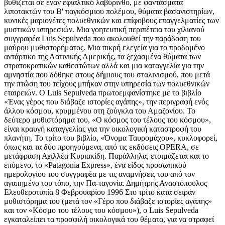
βυθίζεται σε έναν εφιαλτικό λαβύρινθο, με φαντάσματα
λιποτακτών του Β' παγκόσμιου πολέμου, θύματα βασανιστηρίων,
κυνικές μαριονέτες πολυεθνικών και επίφοβους επαγγελματίες των
μυστικών υπηρεσιών. Μια γοητευτική περιπέτεια του χιλιανού
συγγραφέα Luis Sepulveda που ακολουθεί την παράδοση του
μαύρου μυθιστορήματος. Μια πικρή ελεγεία για το προδομένο
αντάρτικο της Λατινικής Αμερικής, τα ξεχασμένα θύματα των
στρατοκρατικών καθεστώτων αλλά και μια καταγγελία για την
αμνηστία που δόθηκε στους δήμιους του σταλινισμού, που μετά
την πτώση του τείχους μπήκαν στην υπηρεσία των πολυεθνικών
εταιρειών. Ο Luis Sepulveda πρωτοεμφανίστηκε με το βιβλίο
«Ένας γέρος που διάβαζε ιστορίες αγάπης», την περιγραφή ενός
άλλου κόσμου, κρυμμένου οτη ζούγκλα του Αμαζονίου. Το
δεύτερο μυθιστόρημα του, «Ο κόσμος του τέλους του κόσμου»,
είναι κραυγή καταγγελίας για την οικολογική καταστροφή του
πλανήτη. Το τρίτο του βιβλίο, «Όνομα Ταυρομάχου», κυκλοφορεί,
όπως και τα δύο προηγούμενα, από τις εκδόσεις OPERA, σε
μετάφραση Αχιλλέα Κυριακίδη. Παράλληλα, ετοιμάζεται και το
επόμενο, το «Patagonia Express», ένα είδος προσωπικού
ημερολογίου του συγγραφέα με τις αναμνήσεις του από τον
αγαπημένο του τόπο, την Πα-ταγονία. Δημήτρης Αναστόπουλος
Ελευθεροτυπία 8 Φεβρουαρίου 1996 Στο τρίτο κατά σειράν
μυθιστόρημα του (μετά τον «Γέρο που διάβαζε ιστορίες αγάπης»
και τον «Κόσμο του τέλους του κόσμου»), ο Luis Sepulveda
εγκαταλείπει τα προσφιλή οικολογικά του θέματα, για να στραφεί