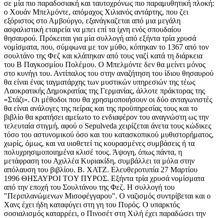
σε μία πιο παραδοσιακή και ταυτοχρόνως πιο παραμυθητική πλοκή:
ο Χουάν Μπελμόντε, απόμαχος Χιλιανός αντάρτης, που ζει
εξόριστος στο Αμβούργο, εξανάγκαζεται από μια μεγάλη
ασφαλιστική εταιρεία να μπει επί τα ίχνη ενός σπουδαίου
θησαυρού. Πρόκειται για μία συλλογή από εξήντα τρία χρυσά
νομίσματα, που, σύμφωνα με τον μύθο, κόπηκαν το 1367 από τον
σουλτάνο της Φεζ και κλάπηκαν από τους ναζί κατά τη διάρκεια
του Β Παγκοσμίου Πολέμου. Ο Μπελμόντε δεν θα μείνει μόνος
στο κυνήγι του. Αντίπαλος του στην αναζήτηση του ίδιου θησαυρού
θα είναι ένας ταγματάρχης των μυστικών υπηρεσιών της τέως
Λαοκρατικής Δημοκρατίας της Γερμανίας, άλλοτε πράκτορας της
«Στάζι». Οι μέθοδοι που θα χρησιμοποιήσουν οι δύο ανταγωνιστές
θα είναι ανάλογες της πείρας και της προϋπηρεσίας τους και το
βιβλίο θα κρατήσει αμείωτο το ενδιαφέρον του αναγνώστη ως την
τελευταία στιγμή, αφού ο Sepulveda χειρίζεται άνετα τους κώδικες
τόσο του αστυνομικού όσο και του κατασκοπικού μυθιστορήματος,
χωρίς, όμως, και να υιοθετεί τις κουρασμένες συμβάσεις ή τα
πολυχρησιμοποιημένα κλισέ τους. Άψογη, όπως πάντα, η
μετάφραση του Αχιλλέα Κυριακίδη, συμβάλλει τα μόλα στην
απόλαυση του βιβλίου. Β. ΧΑΤΖ. Ελευθεροτυπία 27 Μαρτίου
1996 ΘΗΣΑΥΡΟΙ TOY ΠΥΡΟΣ. Εξήντα τρία χρυσά νομίσματα
από την εποχή του Σουλτάνου της Φεζ. Η συλλογή του
"Περιπλανώμενων Μισοφέγγαρου". Ο ναζισμός συντρίβεται και ο
Χανς έχει ήδη καταφύγει στη γη του Πυρός. Ο υπαρκτός
σοσιαλισμός καταρρέει, ο Πινοσέτ στη Χιλή έχει παραδώσει την