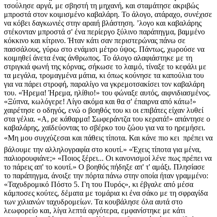
τσούλησε αργά, με σβηστή τη μηχανή, και σταμάτησε ακριβώς
μπροστά στον κοιμισμένο καβαλάρη. Το άλογο, ατάραχο, συνέχισε
να κόβει δαγκωνιές στην αραιή βλάστηση. ʼλογο και καβαλάρης
στέκονταν μπροστά σ' ένα περίεργο ξύλινο παράπηγμα, βαμμένο
κόκκινο και κίτρινο. Ήταν κάτι σαν περιστερώνας πάνω σε
πασσάλους, γύρω στο ενάμισι μέτρο ύψος. Πάντως, χωρούσε να
κοιμηθεί άνετα ένας άνθρωπος. Το άλογο αλαφιάστηκε με τη
στριγκιά φωνή της κόρνας, σήκωσε το λαιμό, τίναξε το κεφάλι με
τα μεγάλα, τρομαγμένα μάτια, κι όπως κούνησε τα καπούλια του
για να πάρει στροφή, παραλίγο να γκρεμοτσακίσει τον καβαλάρη
του. «Ήρεμα! Ήρεμα, ηλίθιο!» του φώναξε αυτός, αιφνιδιασμένος.
«Ξύπνα, κωλόγερε! Λίγο ακόμα και θα σ' έπαιρνα από κάτω!»
χαιρέτησε ο οδηγός, ενώ ο βοηθός του κι οι επιβάτες είχαν λυθεί
στα γέλια. «Α, ρε κάθαρμα! Σωφεράντζα του κερατά!» απάντησε ο
καβαλάρης, χαϊδεύοντας το σβέρκο του ζώου για να το ηρεμήσει.
«Μη μου συγχύζεσαι και πάθεις τίποτα. Και κάνε πιο κει  πρέπει να
βάλουμε την αλληλογραφία στο κουτί.» «Έχεις τίποτα για μένα,
παλιορουφιάνε;» «Ποιος ξέρει... Οι κανονισμοί λένε πως πρέπει να
το πάρεις απ' το κουτί.» Ο βοηθός πήδηξε απ' τ' αμάξι. Πλησίασε
το παράπηγμα, άνοιξε την πόρτα πάνω στην οποία ήταν γραμμένο:
«Ταχυδρομικό Πόστο 5. Γη του Πυρός», κι έβγαλε από μέσα
κάμποσες κούτες, δέματα με τομάρια κι ένα σάκο με τη σφραγίδα
των χιλιανών ταχυδρομείων. Τα κουβάλησε όλα αυτά στο
λεωφορείο και, λίγα λεπτά αργότερα, εμφανίστηκε με κάτι