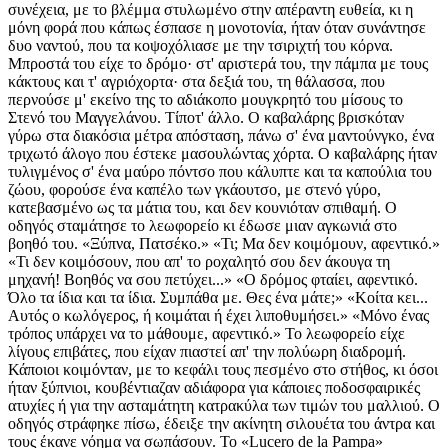
συνέχεια, με το βλέμμα στυλωμένο στην απέραντη ευθεία, κι η
μόνη φορά που κάπως έσπασε η μονοτονία, ήταν όταν συνάντησε
δυο ναντού, που τα κοψοχόλιασε με την τσιριχτή του κόρνα.
Μπροστά του είχε το δρόμο· στ' αριστερά του, την πάμπα με τους
κάκτους και τ' αγριόχορτα· στα δεξιά του, τη θάλασσα, που
περνούσε μ' εκείνο της το αδιάκοπο μουγκρητό του μίσους το
Στενό του Μαγγελάνου. Τίποτ' άλλο. Ο καβαλάρης βρισκόταν
γύρω στα διακόσια μέτρα απόσταση, πάνω σ' ένα μαντούνγκο, ένα
τριχωτό άλογο που έστεκε μασουλώντας χόρτα. Ο καβαλάρης ήταν
τυλιγμένος σ' ένα μαύρο πόντσο που κάλυπτε και τα καπούλια του
ζώου, φορούσε ένα καπέλο των γκάουτσο, με στενό γύρο,
κατεβασμένο ως τα μάτια του, και δεν κουνιόταν σπιθαμή. Ο
οδηγός σταμάτησε το λεωφορείο κι έδωσε μιαν αγκωνιά στο
βοηθό του. «Ξύπνα, Πατσέκο.» «Τι; Μα δεν κοιμόμουν, αφεντικό.»
«Τι δεν κοιμόσουν, που απ' το ροχαλητό σου δεν άκουγα τη
μηχανή! Βοηθός να σου πετύχει...» «Ο δρόμος φταίει, αφεντικό.
Όλο τα ίδια και τα ίδια. Συμπάθα με. Θες ένα μάτε;» «Κοίτα κει...
Αυτός ο κωλόγερος, ή κοιμάται ή έχει λιποθυμήσει.» «Μόνο ένας
τρόπος υπάρχει να το μάθουμε, αφεντικό.» Το λεωφορείο είχε
λίγους επιβάτες, που είχαν πιαστεί απ' την πολύωρη διαδρομή.
Κάποιοι κοιμόνταν, με το κεφάλι τους πεσμένο στο στήθος, κι όσοι
ήταν ξύπνιοι, κουβέντιαζαν αδιάφορα για κάποιες ποδοσφαιρικές
ατυχίες ή για την ασταμάτητη κατρακύλα των τιμών του μαλλιού. Ο
οδηγός στράφηκε πίσω, έδειξε την ακίνητη σιλουέτα του άντρα και
τους έκανε νόημα να σωπάσουν. To «Lucero de la Pampa»