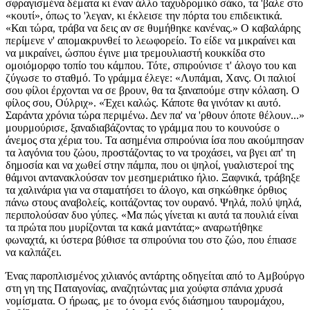
σφραγισμένα δέματα κι έναν άλλο ταχυδρομικό σάκο, τα 'βαλε στο
«κουτί», όπως το 'λεγαν, κι έκλεισε την πόρτα του επιδεικτικά.
«Και τώρα, τράβα να δεις αν σε θυμήθηκε κανένας.» Ο καβαλάρης
περίμενε ν' απομακρυνθεί το λεωφορείο. Το είδε να μικραίνει και
να μικραίνει, ώσπου έγινε μια τρεμουλιαστή κουκκίδα στο
ομοιόμορφο τοπίο του κάμπου. Τότε, σπιρούνισε τ' άλογο του και
ζύγωσε το σταθμό. Το γράμμα έλεγε: «Λυπάμαι, Χανς. Οι παλιοί
σου φίλοι έρχονται να σε βρουν, θα τα ξαναπούμε στην κόλαση. Ο
φίλος σου, Ούλριχ». «Έχει καλώς. Κάποτε θα γινόταν κι αυτό.
Σαράντα χρόνια τώρα περιμένω. Δεν πα' να 'ρθουν όποτε θέλουν...»
μουρμούρισε, ξαναδιαβάζοντας το γράμμα που το κουνούσε ο
άνεμος στα χέρια του. Τα ασημένια σπιρούνια ίσα που ακούμπησαν
τα λαγόνια του ζώου, προστάζοντας το να τροχάσει, να βγει απ' τη
δημοσία και να χωθεί στην πάμπα, που οι ψηλοί, γυαλιστεροί της
θάμνοι αντανακλούσαν τον μεσημεριάτικο ήλιο. Ξαφνικά, τράβηξε
τα χαλινάρια για να σταματήσει το άλογο, και σηκώθηκε όρθιος
πάνω στους αναβολείς, κοιτάζοντας τον ουρανό. Ψηλά, πολύ ψηλά,
περιπολούσαν δυο γύπες. «Μα πώς γίνεται κι αυτά τα πουλιά είναι
τα πρώτα που μυρίζονται τα κακά μαντάτα;» αναρωτήθηκε
φωναχτά, κι ύστερα βύθισε τα σπιρούνια του στο ζώο, που έπιασε
να καλπάζει.
Ένας παροπλισμένος χιλιανός αντάρτης οδηγείται από το Αμβούργο
στη γη της Παταγονίας, αναζητώντας μια χούφτα σπάνια χρυσά
νομίσματα. Ο ήρωας, με το όνομα ενός διάσημου ταυρομάχου,