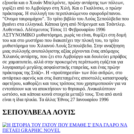
εξουσία και ο Χουάν Μπελμόντε, πρώην αντάρτης των πόλεων,
γυρίζει από το Αμβούργο στη Χιλή. Και ο Γκαλίνσκι, ο πρώην
πράκτορας. Η συλλογή του περιπλανώμενου σφυροδρέπανου.
"Ονομα ταυρομάχου". Το τρίτο βιβλίο του Λούις Σεπούλβεδα που
βγαίνει στα ελληνικά. Κάποια ίχνη από Ντίρενματ και Τσάντλερ.
Αυθεντικό. Αδέσμευτος Τύπος 11 Φεβρουαρίου 1996
ΑΣΤΥΝΟΜΙΚΟ μυθιστόρημα, χωρίς να είναι, θυμίζει στη δομή
του και στο μυστήριο που διακατέχει την πλοκή του, το τρίτο
μυθιστόρημα του Χιλιανού Λουίς Σεπουλβεδα. Στην αναζήτηση
μιας συλλογής ανυπολόγιστης αξίας ρίχνονται ένας απόμαχος
Χιλιανός αντάρτης, που ζει στο Αμβούργο και δουλεύει μπράβος
σε χαμαιτυπείο, αλλά στην προκειμένη περίπτωση εγάζεται για
λογαριασμό μεγάλης ασφαλιστικής εταιρείας, και ένας πρώην
πράκτορας της Στάζι». Η «προϋπηρεσία» των δύο ανδρών, στο
αντάρτικο αφενός και στις διατεταγμένες αποστολές καταστροφής
αφετέρου, καθορίζει και τους τρόπους που χρησιμοποιούν για να
εντοπίσουν και να αποκτήσουν το θησαυρό. Ανακαλύπτουν
ωστόσο, και κάποια κοινά στοιχεία μεταξύ τους. Ένα από αυτά
είναι η ίδια ηλικία. Τα άλλα; Έθνος 27 Ιανουαρίου 1996
ΣΕΠΟΥΛΒΕΔΑ ΛΟΥΙΣ