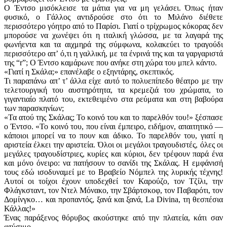
Ο Έντσο μισόκλεισε τα μάτια για να μη γελάσει. Όπως ήταν
φυσικό, ο Γάλλος αντιδρούσε στο ότι το Μιλάνο διέθετε
περισσότερο γόητρο από το Παρίσι. Γιατί ο τρίχρωμος κόκορας δεν
μπορούσε να χωνέψει ότι η ιταλική γλώσσα, με τα λαγαρά της
φωνήεντα και τα αιχμηρά της σύμφωνα, κολακεύει το τραγούδι
περισσότερο απ’ ό,τι η γαλλική, με τα ένρινά της και τα γαργαριστά
της “r”; Ο Έντσο καμάρωνε που ανήκε στη χώρα του μπελ κάντο.
«Γιατί η Σκάλα;» επανέλαβε ο εξηντάρης, σκεπτικός.
Τι παραπάνω απ’ τ’ άλλα είχε αυτό το πολυεπίπεδο θέατρο με την
τελετουργική του αυστηρότητα, τα κρεμεζιά του χρώματα, το
γιγαντιαίο πλατό του, εκτεθειμένο στα ρεύματα και στη βαβούρα
των παρασκηνίων;
«Τα ατού της Σκάλας; Το κοινό του και το παρελθόν του!» ξέσπασε
ο Έντσο. «Το κοινό του, που είναι έμπειρο, ειδήμον, απαιτητικό —
κάποιοι μπορεί να το πουν και άδικο. Το παρελθόν του, γιατί η
αριστεία έλκει την αριστεία. Όλοι οι μεγάλοι τραγουδιστές, όλες οι
μεγάλες τραγουδίστριες, κυρίες και κύριοι, δεν τρέφουν παρά ένα
και μόνο όνειρο: να πατήσουν το σανίδι της Σκάλας. Η εμφάνισή
τους εδώ ισοδυναμεί με το Βραβείο Νόμπελ της λυρικής τέχνης!
Αυτοί οι τοίχοι έχουν υποδεχθεί τον Καρούζο, τον Τζίλι, την
Φλάγκ­σταντ, τον Ντελ Μόνακο, την Σβάρτσκοφ, τον Παβαρότι, τον
Δομίνγκο… και προπαντός, ξανά και ξανά, La Divina, τη θεσπέσια
Κάλλας!»
Ένας παράξενος θόρυβος ακούστηκε από την πλατεία, κάτι σαν
φτύσιμο.