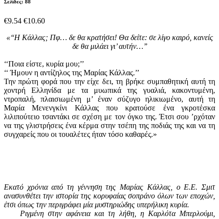
Σελίδες: 88
€9.54
€10.60
«‘‘H Kάλλας; Πφ… δε θα κρατήσει! Θα δείτε: σε λίγο καιρό, κανείς
δε θα μιλάει γι’ αυτήν…’’
‘‘Ποια είστε, κυρία μου;’’
‘‘ Ήμουν η αντίζηλος της Μαρίας Κάλλας.’’
Την πρώτη φορά που την είχε δει, τη βρήκε συμπαθητική αυτή τη
χοντρή Ελληνίδα με τα μυωπικά της γυαλιά, κακοντυμένη,
ντροπαλή, πλαισιωμένη μ’ έναν σύζυγο ηλικιωμένο, αυτή τη
Μαρία Μενενγκίνι Κάλλας που κρατούσε ένα γκροτέσκα
λιλιπούτειο τσαντάκι σε σχέση με τον όγκο της. Έτσι σου ’ρχόταν
να της γλιστρήσεις ένα κέρμα στην τσέπη της ποδιάς της και να τη
συγχαρείς που οι τουαλέτες ήταν τόσο καθαρές.»
Εκατό χρόνια από τη γέννηση της Μαρίας Κάλλας, ο Ε.Ε. Σμιτ
ανασυνθέτει την ιστορία της κορυφαίας σοπράνο όλων των εποχών,
έτσι όπως την περιγράφει μία μυστηριώδης υπερήλικη κυρία.
Ριγμένη στην αφάνεια και τη λήθη, η Καρλότα Μπερλούμι,