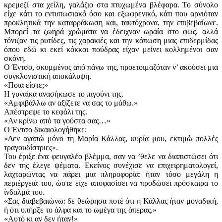
κρεμεζί στα χείλη, γαλάζιο στα πτυχωμένα βλέφαρα. Το σύνολο
είχε κάτι το εντυπωσιακό όσο και εξωφρενικό, κάτι που αρνιόταν
προκλητικά την καταρράκωση και, ταυτόχρονα, την επιβεβαίωνε.
Μπορεί τα ζωηρά χρώματα να έδειχναν ωραία στο φως, αλλά
τόνιζαν τις ρυτίδες, τις χαρακιές και την κόπωση μιας επιδερμίδας
όπου εδώ κι εκεί κόκκοι πούδρας είχαν μείνει κολλημένοι σαν
σκόνη.
Ο Έντσο, σκυμμένος από πάνω της, προετοιμαζόταν ν’ ακούσει μια
συγκλονιστική αποκάλυψη.
«Ποια είστε;»
Η γυναίκα ανασήκωσε το πιγούνι της.
«Αμφιβάλλω αν αξίζετε να σας το μάθω.»
Απέστρεψε το κεφάλι της.
«Αν κρίνω από τα γούστα σας…»
Ο Έντσο δικαιολογήθηκε:
«Δεν αγαπώ μόνο τη Μαρία Κάλλας, κυρία μου, εκτιμώ πολλές
τραγουδίστριες».
Του έριξε ένα φευγαλέο βλέμμα, σαν να ’θελε να διαπιστώσει ότι
δεν της έλεγε ψέματα. Εκείνος συνέχισε να επιχειρηματολογεί,
λαχταρώντας να πάρει μια πληροφορία: ήταν τόσο μεγάλη η
περιέργειά του, ώστε είχε αποφασίσει να προδώσει πρόσκαιρα το
ίνδαλμά του.
«Σας διαβεβαιώνω: δε θεώρησα ποτέ ότι η Κάλλας ήταν μοναδική,
ή ότι υπήρξε το άλφα και το ωμέγα της όπερας.»
«Αυτό κι αν δεν ήταν!»