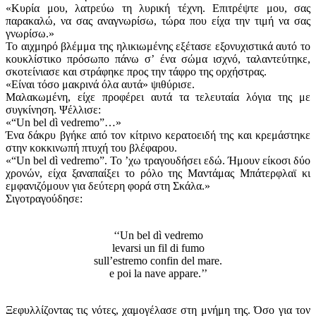
«Κυρία μου, λατρεύω τη λυρική τέχνη. Επιτρέψτε μου, σας
παρακαλώ, να σας αναγνωρίσω, τώρα που είχα την τιμή να σας
γνωρίσω.»
Το αιχμηρό βλέμμα της ηλικιωμένης εξέτασε εξονυχιστικά αυτό το
κουκλίστικο πρόσωπο πάνω σ’ ένα σώμα ισχνό, ταλαντεύτηκε,
σκοτείνιασε και στράφηκε προς την τάφρο της ορχήστρας.
«Είναι τόσο μακρινά όλα αυτά» ψιθύρισε.
Μαλακωμένη, είχε προφέρει αυτά τα τελευταία λόγια της με
συγκίνηση. Ψέλλισε:
«“Un bel dì vedremo”…»
Ένα δάκρυ βγήκε από τoν κίτρινo κερατοειδή της και κρεμάστηκε
στην κοκκινωπή πτυχή του βλέφαρου.
«“Un bel dì vedremo”. Το ’χω τραγουδήσει εδώ. Ήμουν είκοσι δύο
χρονών, είχα ξαναπαίξει το ρόλο της Μαντάμας Μπάτερφλαϊ κι
εμφανιζόμουν για δεύτερη φορά στη Σκάλα.»
Σιγοτραγούδησε:
‘‘Un bel dì vedremo
levarsi un fil di fumo
sull’estremo confin del mare.
e poi la nave appare.’’
Ξεφυλλίζοντας τις νότες, χαμογέλασε στη μνήμη της. Όσο για τον