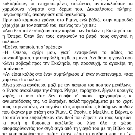
καθισμάτων, οι επιχρυσωμένες επιφάνειες αντανακλούσαν τα
χαρμόσυνα νύγματα στο δέρμα του. Δεκαπλάσιος, πλήρης,
μεγαλοπρεπής, αναριγούσε από αγαλλίαση.
Πριν από κάμποσα χρόνια, στο Ρίμινι, ενώ βάδιζε στην αμμουδιά
χέρι χέρι με τον παππού του, εκείνος του ’χε πει:
«Δύο θεσμοί δεσπόζουν στην καρδιά των Ιταλών: η Εκκλησία και
η Όπερα. Όταν δεν τους συγκινούν τα βιτρό, τους συγκινεί η
αυλαία.»
«Εσένα, παππού, τι σ’ αρέσει;»
«Η Όπερα, αγόρι μου, γιατί ενσαρκώνει το πάθος, τα
συναισθήματα, την υπερβολή, τη θεία μανία. Αντίθετα, η γιαγιά σου
κλίνει σοβαρά προς την Εκκλησία, την προσευχή, το αγιοκέρι, τη
μετάνοια.»
«Αν είσαι καλός στο ένα» συμπλήρωσε μ’ έναν αναστεναγμό, «πας
χαμένος στο άλλο.»
Λίγα χρόνια αργότερα, μαζί με τον παππού του που τον μεγάλωνε,
ο Έντσο ανακάλυψε την όπερα. Ρίγησε, ταράχτηκε, έβγαλε κραυγές
χαράς, κι από τότε δεν έπαψε ν’ ακούει ηχογραφήσεις κι
αναμεταδόσεις της, να διατρέχει παλιά προγράμματα με το χαρτί
τους κιτρινισμένο, να πηγαίνει στις παραστάσεις διάσημων αοιδών
που έκαναν μια στάση στο Ρίμινι. Ο Ροσίνι, ο Μπελίνι, ο Βέρντι, ο
Πουτσίνι τού επιβλήθηκαν σαν θεοί που έπρεπε να τους λατρεύει.
κι αυτή η θρησκεία κατέλαβε σε λίγο όλο το χώρο,
απομακρύνοντάς τον σιγά σιγά από τη γιαγιά του με τη Βίβλο και
τα κομποσκοίνια της. οπότε, έκανε πέρα το ροζάριο που του ’χε