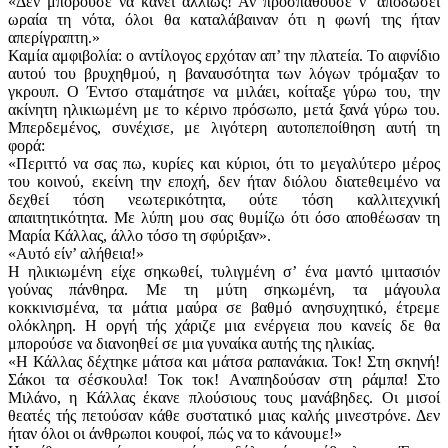
«Δεν μπορούσε να κάνει αλλιώς! Αν προσπαθούσε ν’ αποδώσει
ωραία τη νότα, όλοι θα καταλάβαιναν ότι η φωνή της ήταν
απερίγραπτη.»
Καμία αμφιβολία: o αντίλογος ερχόταν απ’ την πλατεία. Το αιφνίδιο
αυτού του βρυχηθμού, η βαναυσότητα των λόγων τρόμαξαν το
γκρουπ. Ο Έντσο σταμάτησε να μι­λάει, κοίταξε γύρω του, την
ακίνητη ηλικιωμένη με το κέρινο πρόσωπο, μετά ξανά γύρω του.
Μπερδεμένος, συνέχισε, με λιγότερη αυτοπεποίθηση αυτή τη
φορά:
«Περιττό να σας πω, κυρίες και κύριοι, ότι το μεγαλύτερο μέρος
του κοινού, εκείνη την εποχή, δεν ήταν διόλου διατεθειμένο να
δεχθεί τόση νεωτερικότητα, ούτε τόση καλλιτεχνική
απαιτητικότητα. Με λύπη μου σας θυμίζω ότι όσο αποθέωσαν τη
Μαρία Κάλλας, άλλο τόσο τη σφύριξαν».
«Αυτό είν’ αλήθεια!»
Η ηλικιωμένη είχε σηκωθεί, τυλιγμένη σ’ ένα μαντό ιμιτασιόν
γούνας πάνθηρα. Με τη μύτη σηκωμένη, τα μάγουλα
κοκκινισμένα, τα μάτια μαύρα σε βαθμό ανησυχητικό, έτρεμε
ολόκληρη. Η οργή τής χάριζε μια ενέργεια που κανείς δε θα
μπορούσε να διανοηθεί σε μια γυναίκα αυτής της ηλικίας.
«Η Κάλλας δέχτηκε μάτσα και μάτσα ραπανάκια. Τοκ! Στη σκηνή!
Σάκοι τα σέσκουλα! Τοκ τοκ! Aναπηδούσαν στη ράμπα! Στο
Μιλάνο, η Κάλλας έκανε πλούσιους τους μανάβηδες. Οι μισοί
θεατές τής πετούσαν κάθε συστατικό μιας καλής μινεστρόνε. Δεν
ήταν όλοι οι άνθρωποι κουφοί, πώς να το κάνουμε!»