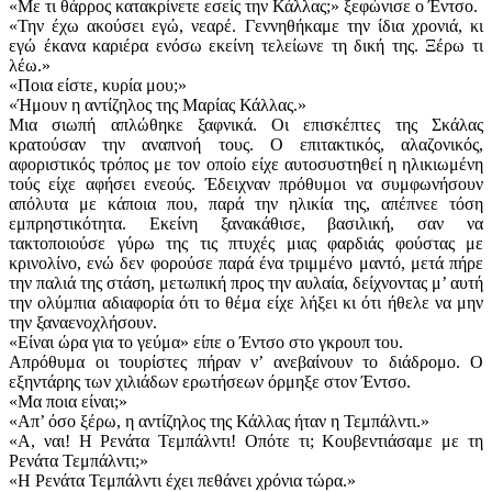
«Με τι θάρρος κατακρίνετε εσείς την Κάλλας;» ξεφώνισε ο Έντσο.
«Την έχω ακούσει εγώ, νεαρέ. Γεννηθήκαμε την ίδια χρονιά, κι
εγώ έκανα καριέρα ενόσω εκείνη τελείωνε τη δική της. Ξέρω τι
λέω.»
«Ποια είστε, κυρία μου;»
«Ήμουν η αντίζηλος της Μαρίας Κάλλας.»
Μια σιωπή απλώθηκε ξαφνικά. Οι επισκέπτες της Σκάλας
κρατούσαν την αναπνοή τους. Ο επιτακτικός, αλαζονικός,
αφοριστικός τρόπος με τον οποίο είχε αυτοσυστηθεί η ηλικιωμένη
τούς είχε αφήσει ενεούς. Έδειχναν πρόθυμοι να συμφωνήσουν
απόλυτα με κάποια που, παρά την ηλικία της, απέπνεε τόση
εμπρηστικότητα. Εκείνη ξανακάθισε, βασιλική, σαν να
τακτοποιούσε γύρω της τις πτυχές μιας φαρδιάς φούστας με
κρινολίνο, ενώ δεν φορούσε παρά ένα τριμμένο μαντό, μετά πήρε
την παλιά της στάση, μετωπική προς την αυλαία, δείχνοντας μ’ αυτή
την ολύμπια αδιαφορία ότι το θέμα είχε λήξει κι ότι ήθελε να μην
την ξαναενοχλήσουν.
«Είναι ώρα για το γεύμα» είπε ο Έντσο στο γκρουπ του.
Απρόθυμα οι τουρίστες πήραν ν’ ανεβαίνουν το διάδρομο. Ο
εξηντάρης των χιλιάδων ερωτήσεων όρμηξε στον Έντσο.
«Μα ποια είναι;»
«Απ’ όσο ξέρω, η αντίζηλος της Κάλλας ήταν η Τεμπάλντι.»
«Α, ναι! Η Ρενάτα Τεμπάλντι! Οπότε τι; Κουβεντιάσαμε με τη
Ρενάτα Τεμπάλντι;»
«Η Ρενάτα Τεμπάλντι έχει πεθάνει χρόνια τώρα.»