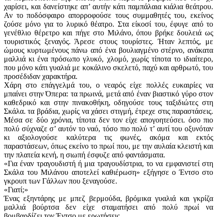
χαρίσει, και δανείστηκε απ’ αυτήν κάτι παμπάλαια κιάλια θεάτρου.
Αν το ποδόσφαιρο απορροφούσε τους συμμαθητές του, εκείνος
ζούσε μόνο για το λυρικό θέατρο. Στα είκοσί του, έφυγε από το
γενέθλιο θέρετρο και πήγε στο Μιλάνο, όπου βρήκε δουλειά ως
τουριστικός ξεναγός. Άρεσε στους τουρίστες. Ήταν λεπτός, με
ώμους κυρτωμένους πάνω από ένα βουλιαγμένο στέρνο, ανάκατα
μαλλιά κι ένα πρόσωπο γλυκό, χλομό, χωρίς τίποτα το ιδιαίτερο,
που μόνο κάτι γυαλιά με κοκάλινο σκελετό, παχύ και αρθρωτό, του
προσέδιδαν χαρακτήρα.
Χάρη στο επάγγελμά του, ο νεαρός είχε πολλές ευκαιρίες να
μπαίνει στην Όπερα: τα πρωινά, μετά από έναν βιαστικό γύρο στον
καθεδρικό και στην πινακοθήκη, οδηγούσε τους ταξιδιώτες στη
Σκάλα. τα βράδια, χωρίς να χάσει στιγμή, έτρεχε στις παραστάσεις.
Μέσα σε δύο χρόνια, τίποτα δεν τον είχε απογοητεύσει. όσο πιο
πολύ σύχναζε σ’ αυτόν το ναό, τόσο πιο πολύ τ’ αυτί του οξυνόταν
κι αξιολογούσε καλύτερα τις φωνές, ακόμα και εκτός
παραστάσεων, όπως εκείνο το πρωί που, με την αυλαία κλειστή και
την πλατεία κενή, η σιωπή έσφυζε από φαντάσματα.
«Για έναν τραγουδιστή ή μια τραγουδίστρια, το να εμφανιστεί στη
Σκάλα του Μιλάνου αποτελεί καθιέρωση» εξήγησε ο Έντσο στο
γκρουπ των Γάλλων που ξεναγούσε.
«Γιατί;»
Ένας εξηντάρης με μπεζ βερμούδα, βρόμικα γυαλιά και γκρίζα
μαλλιά βούρτσα δεν είχε σταματήσει από πολύ πρωί να
βομβαρδίζει τον Έντσο με ερωτήσεις.