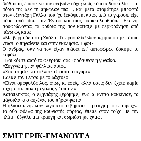
διάδρομο, έπιασε να τον ανεβαίνει όχι χωρίς κάποια δυσκολία —τα
πόδια της δεν τη σήκωναν πια—, και μετά σταμάτησε μπροστά
στον εξηντάρη Γάλλο που ’χε ξεκόψει κι αυτός από το γκρουπ, είχε
πάρει από πίσω τον Έντσο και τους παρακολουθούσε. Εκείνη,
σουφρώνοντας τα φρύδια της, τον κοίταξε με περιφρόνηση από
πάνω ώς κάτω.
«Με βερμούδα στη Σκάλα. Τι ιεροσυλία! Φαντάζομαι ότι με τέτοιο
ντύσιμο πηγαίνετε και στην εκκλησία. Πφφ!»
Ο άνδρας, σαν να τον είχαν πιάσει επ’ αυτοφώρω, έσκυψε το
κεφάλι.
«Και κόψτε αυτό το φλερτάκι σας» πρόσθεσε η γυναίκα.
«Συγγνώμη…;» ψέλλισε αυτός.
«Σταματήστε να κολλάτε σ’ αυτό το αγόρι.»
Έδειξε τον Έντσο με το δάχτυλο.
«Είναι ομοφυλόφιλος, όπως κι εσείς, αλλά εσείς δεν έχετε καμία
τύχη: είστε πολύ μεγάλος γι’ αυτόν.»
Κατάπληκτος, ο εξηντάρης ξερόβηξε, ενώ ο Έντσο κοκκίνισε, τα
μάγουλα κι ο αυχένας του πήραν φωτιά.
Η ηλικιωμένη έκανε λίγα ακόμα βήματα. Τη στιγμή που έσπρωχνε
τα δύο φύλλα της κουνιστής πόρτας, έπεσε στον τοίχο με την
πλάτη, έβγαλε μια κραυγή και σωριάστηκε χάμω.
ΣΜΙΤ ΕΡΙΚ-ΕΜΑΝΟΥΕΛ