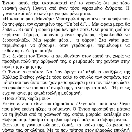
Έντσο, αυτός είχε εκστασιαστεί απ’ το γεγονός ότι μια τόσο
νεανική φωνή έβγαινε από έναν τόσο γερασμένο άνθρωπο. Η
γυναίκα κοίταζε το κενό με γουρλωμένα μάτια.
«Η κακομοίρα η Μαντάμα Μπάτερφλαϊ προσμένει το καράβι που
θα της φέρει τον αγαπημένο της. “Un bel dì”… Mια ωραία μέρα, θα
έρθει… Κι αυτή η ωραία μέρα δεν ήρθε ποτέ. Όλη μου τη ζωή τον
περίμενα. Σήμερα, σαράντα χρόνια αργότερα, εξακολουθώ να
ξεροσταλιάζω. Μια ωραία μέρα… τι φάρσα! Στα νιάτα μας,
περιμένουμε να ζήσουμε. όταν γεράσουμε, περιμένουμε να
πεθάνουμε. Ζωή κι αυτή!»
Είχε ξεχάσει τον Έντσο κι απευθυνόταν στον εαυτό της χωρίς να
προσέχει πολύ την άρθρωσή της. ο ρεμβασμός της χανόταν στην
αχλή της μνήμης της.
Ο Έντσο σκεφτόταν. Να ’ταν άραγε στ’ αλήθεια αντίζηλος της
Κάλλας; Εκείνος γνώριζε τόσο καλά το σύνολο των σοπράνο, των
μέτσο και των άλτο που ’χαν μεσουρανήσει μετά τον πόλεμο, ώστε
θα αρκούσε να του πει τ’ όνομά της για να την κατατάξει. Ή μήπως
είχε να κάνει με καμιά τρελή ή μυθομανή;
«Ποια είστε, κυρία μου;»
Εκείνη δεν του έδινε πια σημασία κι έλεγε κάτι μασημένα λόγια
που μόνο εκείνη ήξερε τι σήμαιναν. Ο Έντσο προσπάθησε μάταια
να τη βγάλει από τη χαύνωσή της, οπότε, μοιραία, κατέληξε στο
θλιβερό συμπέρασμα ότι η ηλικιωμένη έπασχε από σοβαρή άνοια.
Ξαφνικά, η γυναίκα σώπασε, έσιαξε τα ρούχα της, έστρωσε τα
γάντια της, σηκώθηκε. Με το που πάτησε στον ελαφρώς επικλινή