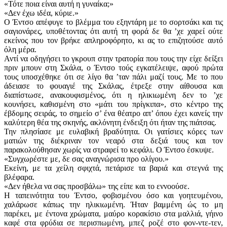
«Τότε ποια είναι αυτή η γυναίκα;»
«Δεν έχω ιδέα, κύριε.»
Ο Έντσο απέφυγε το βλέμμα του εξηντάρη με το σορτσάκι και τις
σαγιονάρες, υποθέτοντας ότι αυτή τη φορά δε θα ’χε χαρεί ούτε
εκείνος που τον βρήκε απληροφόρητο, κι ας το επιζητούσε αυτό
όλη μέρα.
Αντί να οδηγήσει το γκρουπ στην τρατορία που τους την είχε δείξει
πριν μπουν στη Σκάλα, ο Έντσο τούς εγκατέλειψε, αφού πρώτα
τους υποσχέθηκε ότι σε λίγο θα ’ταν πάλι μαζί τους. Με το που
άδειασε το φουαγιέ της Σκάλας, έτρεξε στην αίθουσα και
διαπίστωσε, ανακουφισμένος, ότι η ηλικιωμένη δεν το ’χε
κουνήσει, καθισμένη στο «μάτι του πρίγκιπα», στο κέντρο της
έβδομης σειράς, το σημείο σ’ ένα θέατρο απ’ όπου έχει κανείς την
καλύτερη θέα της σκηνής, ακλόνητη ένδειξη ότι ήταν της πιάτσας.
Την πλησίασε με ευλαβική βραδύτητα. Οι γατίσιες κόρες των
ματιών της διέκριναν τον νεαρό στα δεξιά τους και τον
παρακολούθησαν χωρίς να στραφεί το κεφάλι. Ο Έντσο έσκυψε.
«Συγχωρέστε με, δε σας αναγνώρισα προ ολίγου.»
Εκείνη, με τα χείλη σφιχτά, πετάρισε τα βαριά και στεγνά της
βλέφαρα.
«Δεν ήθελα να σας προσβάλω» της είπε και το εννοούσε.
Η ταπεινότητα του Έντσο, φοβισμένου όσο και γοητευμένου,
χαλάρωσε κάπως την ηλικιωμένη. Ήταν βαμμένη ώς το μη
παρέκει, με έντονα χρώματα, μαύρο κορακίσιο στα μαλλιά, γήινο
καφέ στα φρύδια σε περισπωμένη, μπεζ ροζέ στο φον-ντε-τεν,