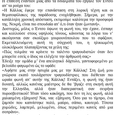
Η επίθεση εναντίον μιας από τα ινδάλματά του έβγαλε τον Έντσο
απ’ τα ρούχα του:
«Η Κάλλας έφερε την επανάσταση στη λυρική τέχνη και οι
θεματοφύλακες της παράδοσης ενοχλήθηκαν. Σήμερα, με την
κατάλληλη χρονική απόσταση, εκτιμούμε καλύτερα την προσφορά
της. Νεκρή, είναι πιο σπουδαία απ’ ό,τι όταν ήταν ζωντανή».
Δυστυχώς, μόλις ο Έντσο ύψωνε τη φωνή του, την έχανε. έσπαγε
και κολλούσε στους υψηλούς τόνους, κάνοντας τα λόγια του ν’
ακούγονται σαν σκούξιμο γουρουνόπουλου που το σφάζουν.
Eκμεταλλευόμενη αυτή τη σύγχυσή του, η ηλικιωμένη
ολοκλήρωσε πλαταγίζοντας τα χείλη της:
«Πώς τολμάτε να κρίνετε το ταλέντο τραγουδιστών όταν δεν
μπορείτε εσείς ο ίδιος να ελέγξετε την άρθρωσή σας;»
Έδειξε την ομάδα μ’ ένα απειλητικό δάχτυλο, γαντοφορεμένο με
βελούδο φαγωμένο ώς το υφάδι:
«Αφήστε μας στην ησυχία μας με την Κάλλας! Στη ζωή μου
γνώρισα εκατό τουλάχιστον τραγουδίστριες που διέθεταν πιο
ωραία φωνή απ’ αυτήν της Κάλλας! Εντάξει, η φωνή της ήταν
δυνατή, αλλιώς κανένας μαέστρος δε θα ’βγαζε στη σκηνή αυτή
την Ελληνίδα, αλλά ήταν διαπεραστική σαν σειρήνα
πυροσβεστικού! Ήταν τόσο κακόηχη, που δεν τη λες φωνή, αλλά
χαλασμένη εξάτμιση! Ναι, ναι: εξάτμιση. Όσο για το τίμπρο, ένα
ζαμπόν που καπνίστηκε πολύ, μαύρο, σάπιο, καυτερό. Τίποτα
χυμώδες, λαμπερό, μελωμένο, όπως περιμένει κανείς από μια
σοπράνο».