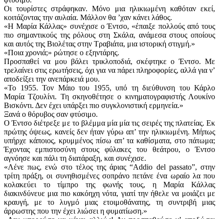
Οι τουρίστες στράφηκαν. Μόνο μια ηλικιωμένη καθόταν εκεί,
κοιτάζοντας την αυλαία. Μάλλον θα ’χαν κάνει λάθος.
«Η Μαρία Κάλλας» συνέχισε ο Έντσο, «έπαιξε πολλούς από τους
πιο σημαντικούς της ρόλους στη Σκάλα, ανάμεσα στους οποίους
και αυτός της Βιολέτας στην Τραβιάτα, μια ιστορική στιγμή.»
«Ποια χρονιά;» ρώτησε ο εξηντάρης.
Προσπαθεί να μου βάλει τρικλοποδιά, σκέφτηκε ο Έντσο. Με
τρελαίνει στις ερωτήσεις, όχι για να πάρει πληροφορίες, αλλά για ν’
αποδείξει την ανεπάρκειά μου.
«Το 1955. Τον Μάιο του 1955, υπό τη διεύθυνση του Κάρλο
Μαρία Τζουλίνι. Τη σκηνοθέτησε ο κινηματογραφιστής Λουκίνο
Βισκόντι. Δεν έχει υπάρξει πιο συγκλονιστική ερμηνεία.»
Ξανά ο θόρυβος σαν φτύσιμο.
Ο Έντσο διέτρεξε με το βλέμμα μία μία τις σειρές της πλατείας. Εκ
πρώτης όψεως, κανείς δεν ήταν γύρω απ’ την ηλικιωμένη. Μήπως
υπήρχε κάποιος, κρυμμένος πίσω απ’ τα καθίσματα, στο πάτωμα;
Έχοντας εμπιστοσύνη στους φύλακες του θεάτρου, ο Έντσο
αγνόησε και πάλι τη διατάραξη, και συνέχισε.
«Λένε πως, ενώ στο τέλος της άριας “Addio del passato”, στην
τρίτη πράξη, οι συνηθισμένες σοπράνο πετάνε ένα ωραίο λα που
κολακεύει το τίμπρο της φωνής τους, η Μαρία Κάλλας
διακινδύνευε μια πιο κακόηχη νότα, γιατί την ήθελε να μοιάζει με
κραυγή, με το λυγμό μιας ετοιμοθάνατης, τη συντριβή μιας
άρρωστης που την έχει λιώσει η φυματίωση.»