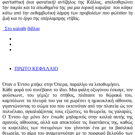
φανταστική (και φανατική) αντίζηλος της Κάλλας, απελευθερώνει
την πικρία και τα απωθημένα της για μια λυρική καριέρα που κάηκε
κάτω από την εκθαμβωτική λάμψη των προβολέων που φώτισαν τη
ζωή και το έργο της υπέρλαμπρης ντίβας.
Στο καλαθι
βιβλια
ΠΡΩΤΟ ΚΕΦΑΛΑΙΟ
Όταν ο Έντσο μπήκε στην Όπερα, παραλίγο να λιποθυμήσει.
Κάθε φορά τού συνέβαινε το ίδιο. Μια φιάλη οξυγόνου έσκαγε, τον
φούσκωνε, του γέμιζε το στήθος, πλάταινε το θώρακά του,
καμπύλωνε τα πλευρά του για να χωρέσει η ημικυκλική αίθουσα,
γιγαντώνοντας το σώμα του που εκτεινόταν από την πλατεία ώς τον
πολυέλαιο, αγκαλιάζοντας τους εξώστες, τα θεωρεία, τις γαλαρίες.
O Έντσο όχι μόνο δεν ένιωθε μηδαμινός στην κοιλιά αυτής της
αχανούς αίθουσας, αλλά και αποκτούσε τις διαστάσεις της, καθώς
οι κυψελίδες των πνευμόνων του γίνονταν ένα με τα βασιλικά
θεωρεία, το αίμα του αναμειγνυόταν με το πορφυρό βελούδο των