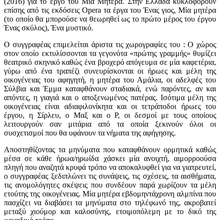
(2016) για το έργο του Μία Μητέρα. Στην Ελλάδα κυκλοφορούν
επίσης από τις εκδόσεις Opera τα έργα του Ένας γιος, Μία μητέρα
(το οποίο θα μπορούσε να θεωρηθεί ως το πρώτο μέρος του έργου
Ένας σκύλος), Ένα μυστικό.
Ο συγγραφέας επιμελείται άριστα τις χωρογραφίες του : Ο χώρος
στον οποίο εκτυλίσσονται τα γεγονότα «πρώτης γραμμής» θυμίζει
θεατρικό σκηνικό καθώς ένα βροχερό απόγευμα σε μία καφετέρια,
γύρω από ένα τραπέζι συνευρίσκονται οι ήρωες και μέλη της
οικογένειας του αφηγητή, η μητέρα του Αμάλια, οι αδελφές του
Σύλβια και Έμμα καταφθάνουν σταδιακά, ενώ παρόντες, αν και
απόντες, η γιαγιά και ο αποξενωμένος πατέρας. Ισότιμα μέλη της
οικογένειας είναι αδιαφιλονίκητα και οι τετράποδοι ήρωες του
έργου, η Σίρλευ, ο Μαξ και ο Ρ, οι δεσμοί με τους οποίους
λειτουργούν σαν μιτάρια από τα οποία ξεκινούν όλοι οι
συσχετισμοί που θα υφάνουν τα νήματα της αφήγησης.
Αποστηθίζοντας τα μηνύματα που καταφθάνουν ορμητικά καθώς
μέσα σε κάθε ήρωα/ηρωίδα χάσκει μία ανοιχτή, αιμορροούσα
πληγή που αναζητά κρυφά τρόπο να αποκαλυφθεί για να γιατρευτεί,
ο συγγραφέας ξεδιπλώνει τις συνάψεις, τις σχέσεις, τα αισθήματα,
τις ανομολόγητες σκέψεις που συνδέουν παρά χωρίζουν τα μέλη
ετούτης της οικογένειας. Μία μητέρα εβδομηντάχρονη αλμπίνα που
πασχίζει να διαβάσει τα μηνύματα στο τηλέφωνό της, ακροβατεί
μεταξύ χιούμορ και καλοσύνης, ετοιμοπόλεμη με το δικό της