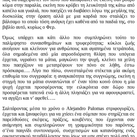
κύμα στην παραλία, εκείνη που κρύβει τη λευκότητά της κάτω από
καπέλο και γυαλιά, που πασχίζει να διαβάσει λόγω της μεγάλης της
δυσκολίας στην όραση αλλά με μια καρδιά που σταλάζει το
βάλσαμο το οποίο τόση ανάγκη έχει καθένα από τα παιδιά της, στο
βιβλίο αυτό, κυρίως ο Φερ.
Όμως υπάρχει και κάτι άλλο που συμπληρώνει τούτο το
παλίμψηστο συναισθημάτων και τρυφερότητας: κύκλοι ζωής
ανοίγουν και κλείνουν για ανθρώπους και αγαπημένα τετράποδα,
όλα σημαδεμένα από μία απροσδιόριστη θλίψη που υπόγεια
έρχεται, υγραίνει τα μάτια, μαγκώνει την ψυχή, κλείνει τα χείλη
που πασχίζουν να μετατρέψουν τον πόνο σε λήθη, έστω
πρόσκαιρα…. Λίγο πιο πίσω, συνεσταλμένα στέκεται μία ακόμη
επιθυμία του συγγραφέα: η αναγκαιότητα της συγγνώμης, εκείνη η
στιγμή που τα μάτια συναντώνται σ’ έναν τόπο κοινό όπου η μία
ψυχή έρχεται προσφέροντας την ειλικρίνεια σαν δώρο που
προσφέρεται ταπεινά ενώ η άλλη πλησιάζει για να αφουγκραστεί,
να αγγίξει και ν’ αφεθεί…..
Σαλτάροντας μέσα το χρόνο ο Alejandro Palomas στριφογυρίζει,
έρχεται και ξαναφεύγει για να χτίσει ένα σύμπαν που στηρίζεται σε
παρελθούσες σκέψεις, πράξεις, κουβέντες που έρχονται σαν
ανάμνηση και συμπληρώνουν τη γραμμικότητα του παρόντος,
σ’ένα παιγνίδι συντονισμού, συσχετισμών και κατανόησης ενός
οικογενειακού περιβάλλοντος που ίσως να μην απέχει πολύ από το