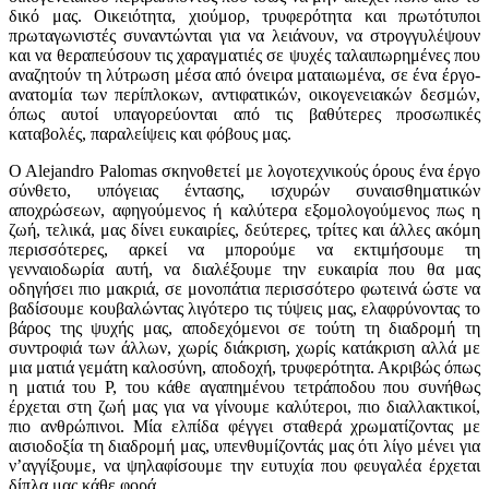
δικό μας. Οικειότητα, χιούμορ, τρυφερότητα και πρωτότυποι
πρωταγωνιστές συναντώνται για να λειάνουν, να στρογγυλέψουν
και να θεραπεύσουν τις χαραγματιές σε ψυχές ταλαιπωρημένες που
αναζητούν τη λύτρωση μέσα από όνειρα ματαιωμένα, σε ένα έργο-
ανατομία των περίπλοκων, αντιφατικών, οικογενειακών δεσμών,
όπως αυτοί υπαγορεύονται από τις βαθύτερες προσωπικές
καταβολές, παραλείψεις και φόβους μας.
O Alejandro Palomas σκηνοθετεί με λογοτεχνικούς όρους ένα έργο
σύνθετο, υπόγειας έντασης, ισχυρών συναισθηματικών
αποχρώσεων, αφηγούμενος ή καλύτερα εξομολογούμενος πως η
ζωή, τελικά, μας δίνει ευκαιρίες, δεύτερες, τρίτες και άλλες ακόμη
περισσότερες, αρκεί να μπορούμε να εκτιμήσουμε τη
γενναιοδωρία αυτή, να διαλέξουμε την ευκαιρία που θα μας
οδηγήσει πιο μακριά, σε μονοπάτια περισσότερο φωτεινά ώστε να
βαδίσουμε κουβαλώντας λιγότερο τις τύψεις μας, ελαφρύνοντας το
βάρος της ψυχής μας, αποδεχόμενοι σε τούτη τη διαδρομή τη
συντροφιά των άλλων, χωρίς διάκριση, χωρίς κατάκριση αλλά με
μια ματιά γεμάτη καλοσύνη, αποδοχή, τρυφερότητα. Ακριβώς όπως
η ματιά του Ρ, του κάθε αγαπημένου τετράποδου που συνήθως
έρχεται στη ζωή μας για να γίνουμε καλύτεροι, πιο διαλλακτικοί,
πιο ανθρώπινοι. Μία ελπίδα φέγγει σταθερά χρωματίζοντας με
αισιοδοξία τη διαδρομή μας, υπενθυμίζοντάς μας ότι λίγο μένει για
ν’αγγίξουμε, να ψηλαφίσουμε την ευτυχία που φευγαλέα έρχεται
δίπλα μας κάθε φορά…..