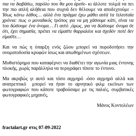
πια να διαβάσω, παρόλο που θα μου άρεσε
- κι άλλοτε τολμά να πει
την πιο απλή αλήθεια που συχνά δεν θέλουμε να αποδεχτούμε –
Ίσως κάνω λάθος… αλλά ένα πράγμα έχω μάθει αυτά τα τελευταία
χρόνια: πως ο μοναδικός τρόπος για να μη χάσουμε κάτι, είναι να
του δώσουμε ένα όνομα… Γι αυτό ,όμως, για να δώσουμε όνομα σε
ότι, έχει σημασία, πρέπει να είμαστε θαρραλέοι και σχεδόν ποτέ δεν
είμαστε…
Και να πώς η ύπαρξη ενός ζώου μπορεί να πυροδοτήσει την
ονοματοδοσία κρυφών ίσως και απωθημένων σχέσεων.
Μυθιστόρημα που καταφέρνει να διαθέτει την αγωνία μιας έντονης
πλοκής, χωρίς παράλληλα να περιγράφει τίποτε το έντονο.
Μα ακριβώς γι αυτό και τόσο αιχμηρό -όσο αιχμηρό αλλά και
ανατρεπτικό μπορεί να ήταν το αρνητικό φιλμ εκείνων των
φωτογραφιών που κάποτε τραβούσαμε με τις παλιές, συμβατικές
φωτογραφικές μηχανές.
Μάνος Κοντολέων
fractalart.gr στις 07-09-2022