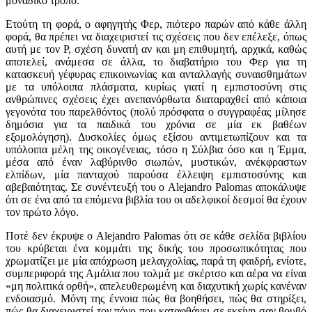
μοναδικό τρόπο.
Ετούτη τη φορά, ο αφηγητής Φερ, πιότερο παρών από κάθε άλλη
φορά, θα πρέπει να διαχειριστεί τις σχέσεις που δεν επέλεξε, όπως
αυτή με τον Ρ, σχέση δυνατή αν και μη επιθυμητή, αρχικά, καθώς
αποτελεί, ανάμεσα σε άλλα, το διαβατήριο του Φερ για τη
κατασκευή γέφυρας επικοινωνίας και ανταλλαγής συναισθημάτων
με τα υπόλοιπα πλάσματα, κυρίως γιατί η εμπιστοσύνη στις
ανθρώπινες σχέσεις έχει ανεπανόρθωτα διαταραχθεί από κάποια
γεγονότα του παρελθόντος (πολύ πρόσφατα ο συγγραφέας μίλησε
δημόσια για τα παιδικά του χρόνια σε μία εκ βαθέων
εξομολόγηση). Δυσκολίες όμως εξίσου αντιμετωπίζουν και τα
υπόλοιπα μέλη της οικογένειας, τόσο η Σύλβια όσο και η Έμμα,
μέσα από έναν λαβύρινθο σιωπών, μυστικών, ανέκφραστων
ελπίδων, μία πανταχού παρούσα έλλειψη εμπιστοσύνης και
αβεβαιότητας. Σε συνέντευξή του ο Alejandro Palomas αποκάλυψε
ότι σε ένα από τα επόμενα βιβλία του οι αδελφικοί δεσμοί θα έχουν
τον πρώτο λόγο.
Ποτέ δεν έκρυψε ο Alejandro Palomas ότι σε κάθε σελίδα βιβλίου
του κρύβεται ένα κομμάτι της δικής του προσωπικότητας που
χρωματίζει με μία απόχρωση μελαγχολίας, παρά τη φαιδρή, ενίοτε,
συμπεριφορά της Αμάλια που τολμά με σκέρτσο και αέρα να είναι
«μη πολιτικά ορθή», απελευθερωμένη και διαχυτική χωρίς κανέναν
ενδοιασμό. Μόνη της έννοια πώς θα βοηθήσει, πώς θα στηρίξει,
πώς θα διαχειριστεί τον πόνο που καταφθάνει σε εκείνη σαν βουβό