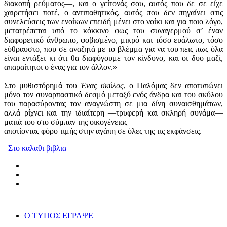
διακοπή ρεύματος—, και ο γείτονάς σου, αυτός που δε σε είχε
χαιρετήσει ποτέ, ο αντιπαθητικός, αυτός που δεν πηγαίνει στις
συνελεύσεις των ενοίκων επειδή μένει στο νοίκι και για ποιο λόγο,
μετατρέπεται υπό το κόκκινο φως του συναγερμού σ’ έναν
διαφορετικό άνθρωπο, φοβισμένο, μικρό και τόσο ευάλωτο, τόσο
εύθραυστο, που σε αναζητά με το βλέμμα για να του πεις πως όλα
είναι εντάξει κι ότι θα διαφύγουμε τον κίνδυνο, και οι δυο μαζί,
απαραίτητοι ο ένας για τον άλλον.»
Στο μυθιστόρημά του
Ένας σκύλος
, ο Παλόμας δεν αποτυπώνει
μόνο τον συναρπαστικό δεσμό μεταξύ ενός άνδρα και του σκύλου
του παρασύροντας τον αναγνώστη σε μια δίνη συναισθημάτων,
αλλά ρίχνει και την ιδιαίτερη —τρυφερή και σκληρή συνάμα—
ματιά του στο σύμπαν της οικογένειας
αποτίοντας φόρο τιμής στην αγάπη σε όλες της τις εκφάνσεις.
Στο καλαθι
βιβλια
Ο ΤΥΠΟΣ ΕΓΡΑΨΕ