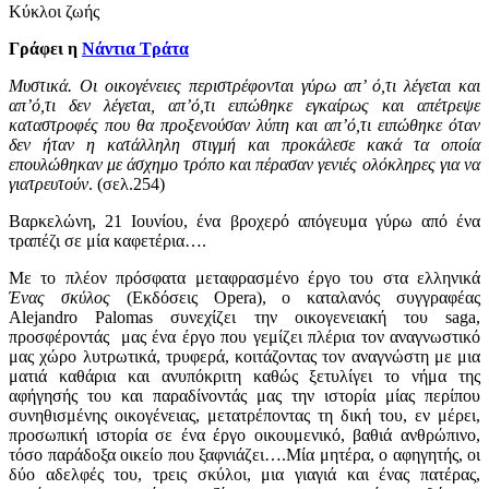
Κύκλοι ζωής
Γράφει η
Νάντια Τράτα
Μυστικά. Οι οικογένειες περιστρέφονται γύρω απ’ ό,τι λέγεται και
απ’ό,τι δεν λέγεται, απ’ό,τι ειπώθηκε εγκαίρως και απέτρεψε
καταστροφές που θα προξενούσαν λύπη και απ’ό,τι ειπώθηκε όταν
δεν ήταν η κατάλληλη στιγμή και προκάλεσε κακά τα οποία
επουλώθηκαν με άσχημο τρόπο και πέρασαν γενιές ολόκληρες για να
γιατρευτούν
. (σελ.254)
Βαρκελώνη, 21 Ιουνίου, ένα βροχερό απόγευμα γύρω από ένα
τραπέζι σε μία καφετέρια….
Με το πλέον πρόσφατα μεταφρασμένο έργο του στα ελληνικά
Ένας σκύλος
(Εκδόσεις Opera), ο καταλανός συγγραφέας
Alejandro Palomas συνεχίζει την οικογενειακή του saga,
προσφέροντάς μας ένα έργο που γεμίζει πλέρια τον αναγνωστικό
μας χώρο λυτρωτικά, τρυφερά, κοιτάζοντας τον αναγνώστη με μια
ματιά καθάρια και ανυπόκριτη καθώς ξετυλίγει το νήμα της
αφήγησής του και παραδίνοντάς μας την ιστορία μίας περίπου
συνηθισμένης οικογένειας, μετατρέποντας τη δική του, εν μέρει,
προσωπική ιστορία σε ένα έργο οικουμενικό, βαθιά ανθρώπινο,
τόσο παράδοξα οικείο που ξαφνιάζει….Μία μητέρα, ο αφηγητής, οι
δύο αδελφές του, τρεις σκύλοι, μια γιαγιά και ένας πατέρας,