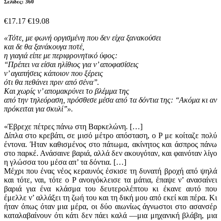
Σελίδες: 360
€17.17
€19.08
«Τότε, με φωνή οργισμένη που δεν είχα ξανακούσει
και δε θα ξανάκουγα ποτέ,
η γιαγιά είπε με περιφρονητικό ύφος:
‘‘Πρέπει να είσαι ηλίθιος για ν’ αποφασίσεις
ν’ αγαπήσεις κάποιον που ξέρεις
ότι θα πεθάνει πριν από σένα’’.
Και χωρίς ν’ απομακρύνει το βλέμμα της
από την τηλεόραση, πρόσθεσε μέσα από τα δόντια της: ‘‘Ακόμα κι αν
πρόκειται για σκυλί’’».
«Έβρεχε πέτρες πάνω στη Βαρκελώνη. […]
Δίπλα στο κρεβάτι, σε μισό μέτρο απόσταση, ο Ρ με κοίταζε πολύ
έντονα. Ήταν καθισμένος στο πάτωμα, ακίνητος και άσπρος πάνω
στο παρκέ. Ανάσαινε βαριά, αλλά δεν ακουγόταν, και φαινόταν λίγο
η γλώσσα του μέσα απ’ τα δόντια. […]
Μέχρι που ένας νέος κεραυνός έσκισε τη δυνατή βροχή από ψηλά
και τότε, ναι, τότε ο Ρ ανοιγόκλεισε τα μάτια, έπαψε ν’ ανασαίνει
βαριά για ένα κλάσμα του δευτερολέπτου κι έκανε αυτό που
έμελλε ν’ αλλάξει τη ζωή του και τη δική μου από εκεί και πέρα. Κι
ήταν όπως όταν μια μέρα, οι δύο αιωνίως άγνωστοι στο ασανσέρ
καταλαβαίνουν ότι κάτι δεν πάει καλά —μια μηχανική βλάβη, μια