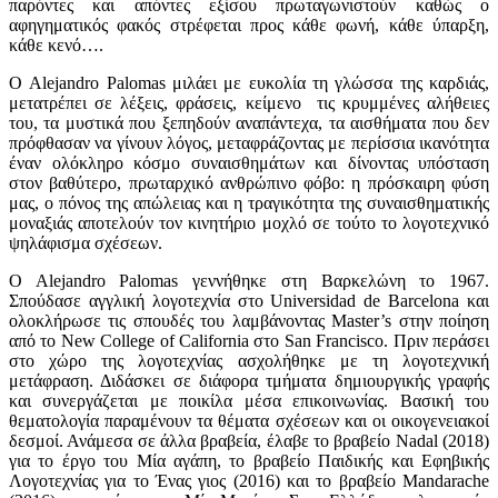
παρόντες και απόντες εξίσου πρωταγωνιστούν καθώς ο
αφηγηματικός φακός στρέφεται προς κάθε φωνή, κάθε ύπαρξη,
κάθε κενό….
Ο Alejandro Palomas μιλάει με ευκολία τη γλώσσα της καρδιάς,
μετατρέπει σε λέξεις, φράσεις, κείμενο τις κρυμμένες αλήθειες
του, τα μυστικά που ξεπηδούν αναπάντεχα, τα αισθήματα που δεν
πρόφθασαν να γίνουν λόγος, μεταφράζοντας με περίσσια ικανότητα
έναν ολόκληρο κόσμο συναισθημάτων και δίνοντας υπόσταση
στον βαθύτερο, πρωταρχικό ανθρώπινο φόβο: η πρόσκαιρη φύση
μας, ο πόνος της απώλειας και η τραγικότητα της συναισθηματικής
μοναξιάς αποτελούν τον κινητήριο μοχλό σε τούτο το λογοτεχνικό
ψηλάφισμα σχέσεων.
O Alejandro Palomas γεννήθηκε στη Βαρκελώνη το 1967.
Σπούδασε αγγλική λογοτεχνία στο Universidad de Barcelona και
ολοκλήρωσε τις σπουδές του λαμβάνοντας Master’s στην ποίηση
από το New College of California στο San Francisco. Πριν περάσει
στο χώρο της λογοτεχνίας ασχολήθηκε με τη λογοτεχνική
μετάφραση. Διδάσκει σε διάφορα τμήματα δημιουργικής γραφής
και συνεργάζεται με ποικίλα μέσα επικοινωνίας. Βασική του
θεματολογία παραμένουν τα θέματα σχέσεων και οι οικογενειακοί
δεσμοί. Ανάμεσα σε άλλα βραβεία, έλαβε το βραβείο Nadal (2018)
για το έργο του Μία αγάπη, το βραβείο Παιδικής και Εφηβικής
Λογοτεχνίας για το Ένας γιος (2016) και το βραβείο Mandarache