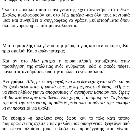
Όλα τα πρόσωπα που ο αναγνώστης έχει συναντήσει στο
Ένας
Σκύλος
κυκλοφορούν και στο
Μια μητέρα
-και όλα τους κεντρικά
μιας και συνηθίζει ο συγγραφέας να γράφει μυθιστορήματα όπου
όλοι οι χαρακτήρες ισότιμα αναλύονται.
Μια τετραμελής οικογένεια -η μητέρα, ο γιος και οι δυο κόρες. Και
τρία σκυλιά. Και ο απών πατέρας.
Και αν στο
Μια μητέρα
η όποια πλοκή στηριζότανε στην
προσέγγιση της απώλειας ενός ανθρώπου, εδώ ο φακός πέφτει
πάνω στις αντιδράσεις από την απώλεια ενός σκύλου.
Αντιγράφω:
Τότε, με φωνή οργισμένη που δεν είχα ξανακούσει και δε
θα ξανάκουγα ποτέ, η γιαγιά είπε, με περιφρονητικό ύφος: «Πρέπει
να είσαι ηλίθιος για να αποφασίσεις ν΄ αγαπήσεις κάποιον που ξέρεις
ότι θα πεθάνει πριν από σένα». Και χωρίς ν΄ απομακρύνει το βλέμμα
της από την τηλεόραση, πρόσθεσε μέσα από τα δόντια της: «ακόμα
κι αν πρόκειται για σκυλί»
.
Το εύρημα -η απώλεια ενός ζώου και το πώς κάτι τέτοιο
διαμορφώνει τις σχέσεις των μελών μιας οικογένειας- ξεφεύγει από
τα στενά πλαίσια μιας φιλοζωικής προσέγγισης και γίνεται