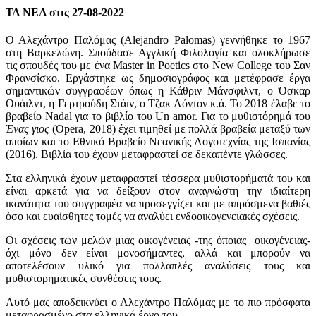
ΤΑ ΝΕΑ στις 27-08-2022
Ο Αλεχάντρο Παλόμας (Alejandro Palomas) γεννήθηκε το 1967
στη Βαρκελώνη. Σπούδασε Αγγλική Φιλολογία και ολοκλήρωσε
τις σπουδές του με ένα Master in Poetics στο New College του Σαν
Φρανσίσκο. Εργάστηκε ως δημοσιογράφος και μετέφρασε έργα
σημαντικών συγγραφέων όπως η Κάθριν Μάνσφιλντ, ο Όσκαρ
Ουάιλντ, η Γερτρούδη Στάιν, ο Τζακ Λόντον κ.ά. Το 2018 έλαβε το
βραβείο Nadal για το βιβλίο του Un amor. Για το μυθιστόρημά του
Ένας γιος
(Opera, 2018) έχει τιμηθεί με πολλά βραβεία μεταξύ των
οποίων και το Εθνικό Βραβείο Νεανικής Λογοτεχνίας της Ισπανίας
(2016). Βιβλία του έχουν μεταφραστεί σε δεκαπέντε γλώσσες.
Στα ελληνικά έχουν μεταφραστεί τέσσερα μυθιστορήματά του και
είναι αρκετά για να δείξουν στον αναγνώστη την ιδιαίτερη
ικανότητα του συγγραφέα να προσεγγίζει και με απρόσμενα βαθιές
όσο και ευαίσθητες τομές να αναλύει ενδοοικογενειακές σχέσεις.
Οι σχέσεις των μελών μιας οικογένειας -της όποιας οικογένειας-
όχι μόνο δεν είναι μονοσήμαντες, αλλά και μπορούν να
αποτελέσουν υλικό για πολλαπλές αναλύσεις τους και
μυθιστορηματικές συνθέσεις τους.
Αυτό μας αποδεικνύει ο Αλεχάντρο Παλόμας με το πιο πρόσφατα
μεταφρασμένο στα ελληνικά έργο του.