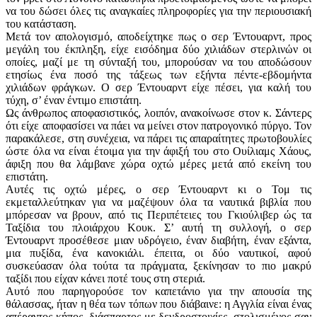
να του δώσει όλες τις αναγκαίες πληροφορίες για την περιουσιακή
του κατάσταση.
Μετά τον απολογισμό, αποδείχτηκε πως ο σερ Έντουαρντ, προς
μεγάλη του έκπληξη, είχε εισόδημα δύο χιλιάδων στερλινών οι
οποίες, μαζί με τη σύνταξή του, μπορούσαν να του αποδώσουν
ετησίως ένα ποσό της τάξεως των εξήντα πέντε-εβδομήντα
χιλιάδων φράγκων. Ο σερ Έντουαρντ είχε πέσει, για καλή του
τύχη, σ’ έναν έντιμο επιστάτη.
Ως άνθρωπος αποφασιστικός, λοιπόν, ανακοίνωσε στον κ. Σάντερς
ότι είχε αποφασίσει να πάει να μείνει στον πατρογονικό πύργο. Τον
παρακάλεσε, στη συνέχεια, να πάρει τις απαραίτητες πρωτοβουλίες
ώστε όλα να είναι έτοιμα για την άφιξή του στο Ουίλιαμς Χάους,
άφιξη που θα λάμβανε χώρα οχτώ μέρες μετά από εκείνη του
επιστάτη.
Αυτές τις οχτώ μέρες, ο σερ Έντουαρντ κι ο Τομ τις
εκμεταλλεύτηκαν για να μαζέψουν όλα τα ναυτικά βιβλία που
μπόρεσαν να βρουν, από τις Περιπέτειες του Γκιούλιβερ ώς τα
Ταξίδια του πλοιάρχου Κουκ. Σ’ αυτή τη συλλογή, ο σερ
Έντουαρντ προσέθεσε μιαν υδρόγειο, έναν διαβήτη, έναν εξάντα,
μια πυξίδα, ένα κανοκιάλι. έπειτα, οι δύο ναυτικοί, αφού
συσκεύασαν όλα τούτα τα πράγματα, ξεκίνησαν το πιο μακρύ
ταξίδι που είχαν κάνει ποτέ τους στη στεριά.
Αυτό που παρηγορούσε τον καπετάνιο για την απουσία της
θάλασσας, ήταν η θέα των τόπων που διάβαινε: η Αγγλία είναι ένας
απέραντος κήπος, διάσπαρτος με δενδροστοιχίες, στολισμένος σαν