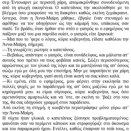
σερ Έντουαρντ με περισσή χάρη, απομακρύνθηκε συνοδευόμενη
από τη φτωχή οικογένεια. Ο καπετάνιος την ακολούθησε με το
βλέμμα όσο μπορούσε να τη διακρίνει καθώς εκείνη ξεμάκραινε.
ύστερα, όταν η Άννα-Μαίρη χάθηκε, έβγαλε έναν στεναγμό κι
αφέθηκε να τον οδηγήσουν ώς την κάμαρή του, υπάκουος σαν
παιδί. Το βράδυ, όταν ήρθαν στο σπίτι ο γιατρός κι ο εφημέριος να
παίξουν μαζί του μια παρτίδα ουίστ, ο γιατρός είπε ξαφνικά:
—Μια που το ’φερε ο λόγος, κύριε κυβερνήτα, είδατε καθόλου την
Άννα-Μαίρη, σήμερα;
—Τη γνωρίζετε; ρώτησε ο καπετάνιος.
—Βεβαίως, απάντησε ο γιατρός. είναι συνάδελφος, και μάλιστα απ’
αυτούς που πρέπει να τους φοβάται κανείς. Σώζει περισσότερους
αρρώστους με τον γλυκό της λόγο και τα μαντζούνια της απ’ όσους
σώζω εγώ με όλη μου την επιστήμη. Μην με παρατήσετε για χάρη
της, κύριε κυβερνήτα, γιατί αυτή είναι ικανή να σας κάνει καλά.
—Κι εμένα, είπε ο εφημέριος, μου φέρνει στην εκκλησία πιο
πολλές ψυχές με το παράδειγμά της απ’ όσες μαζεύω εγώ με τα
κηρύγματά μου. κι είμαι σίγουρος, κύριε κυβερνήτα, πως όσο
αμετανόητος αμαρτωλός και να ’στε, αν εκείνη το ’βαζε στο νου
της, θα σας οδηγούσε γραμμή στον παράδεισο.
Από εκείνη τη στιγμή, η κουβέντα περιστράφηκε μόνο γύρω απ’
την Άννα-Μαίρη.
Η νύχτα ήταν γλυκιά. ο καπετάνιος ξύπνησε προβληματισμένος:
φαινόταν σαν να περίμενε κάποιον και στριφογύριζε στο άκουσμα
και του παραμικρού ήχου. Εντέλει, καθώς έπαιρναν το τσάι τους, ο