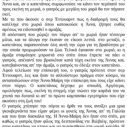
Άννα και, αν ο καπετάνιος συμφωνούσε να κάνει τον περίπατό του
προς εκείνη τη μεριά, ο γιατρός με μεγάλη του χαρά θα τον πήγαινε
εκεί.
Με το που άκουσε ο σερ Έντουαρντ πως η διαδρομή τους θα
κατέληγε στο χωριό όπου κατοικούσε η Άννα, ζήτησε ευθύς
αμέσως να ειδοποιηθεί ο αμαξάς.
Η απόσταση που χώριζε τον πύργο απ’ το χωριό ήταν τέσσερα
μίλια, και τα άλογα την έκαναν σε είκοσι λεπτά. στο μεταξύ, ο
καπετάνιος παραπονιόταν όλη αυτή την ώρα για τη βραδύτητα με
την οποία προχωρούσαν τα ζώα. Τελικά έφτασαν στο χωριό, κι η
άμαξα σταμάτησε μπροστά στο σπίτι όπου έπρεπε να πάει ο
γιατρός. απέναντί του βρισκόταν κατά τύχη εκείνο της Άννας και,
κατεβαίνοντας απ’ την άμαξα, ο γιατρός το έδειξε στον καπετάνιο.
Αφού τελείωσε την επίσκεψή του, ο γιατρός πρότεινε στον σερ
Έντουαρντ, λες και ήταν το απλούστερο πράγμα στον κόσμο, να
ανταποδώσουν στην Άννα-Μαίρη την επίσκεψη που τους είχε κάνει
στον πύργο. Ο καπετάνιος δέχτηκε με σπουδή. Αργότερα,
ομολόγησε πως, εκείνη τη στιγμή, είχε νιώσει την καρδιά του να
χτυπά πιο δυνατά κι απ’ το πρώτο καμπανάκι εγερτηρίου που είχε
ακούσει στη ζωή του!
Ο γιατρός χτύπησε την πόρτα κι ήρθε να τους ανοίξει μια γρια
γκουβερνάντα που είχαν φέρει οι γονείς της Άννας απ’ τη Γαλλία
και που ήταν δασκάλα της. Η Άννα-Μαίρη δεν ήταν στο σπίτι, μα
καθώς ο γιατρός ήταν φίλος της δεσποινίδας ντε Βιλβιέιγ, πρότεινε
στον καπετάνιο να μπουν και να περιηγηθούν στη μικρή καλύβα. Η