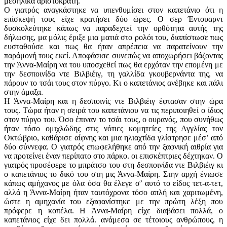
μεσήλικα αριστοκράτη.
Ο γιατρός αναγκάστηκε να υπενθυμίσει στον καπετάνιο ότι η
επίσκεψή τους είχε κρατήσει δύο ώρες. Ο σερ Έντουαρντ
δυσκολεύτηκε κάπως να παραδεχτεί την ορθότητα αυτής της
δήλωσης, μα μόλις έριξε μια ματιά στο ρολόι του, διαπίστωσε πως
ευσταθούσε και πως θα ήταν απρέπεια να παρατείνουν την
παράμονή τους εκεί. Αποφάσισε συνεπώς να αποχωρήσει βάζοντας
την Άννα-Μαίρη να του υποσχεθεί πως θα ερχόταν την επομένη με
την δεσποινίδα ντε Βιλβιέιγ, τη γαλλίδα γκουβερνάντα της, να
πάρουν το τσάι τους στον πύργο. Κι ο καπετάνιος ανέβηκε και πάλι
στην άμαξα.
Η Άννα-Μαίρη και η δεσποινίς ντε Βιλβιέιγ έφτασαν στην ώρα
τους. Τώρα ήταν η σειρά του καπετάνιου να τις περιποιηθεί ο ίδιος
στον πύργο του. Όσο έπιναν το τσάι τους, ο ουρανός, που συνήθως
ήταν τόσο ομιχλώδης στις νότιες κομητείες της Αγγλίας τον
Οκτώβριο, καθάρισε αίφνης και μια ηλιαχτίδα γλίστρησε μέσ’ από
δύο σύννεφα. Ο γιατρός επωφελήθηκε από την ξαφνική αιθρία για
να προτείνει έναν περίπατο στο πάρκο. οι επισκέπτριες δέχτηκαν. Ο
γιατρός προσέφερε το μπράτσο του στη δεσποινίδα ντε Βιλβιέιγ κι
ο καπετάνιος το δικό του στη μις Άννα-Μαίρη. Στην αρχή ένιωσε
κάπως αμήχανος με όλα όσα θα έλεγε σ’ αυτό το ­είδος τετ-α-τετ,
αλλά η Άννα-Μαίρη ήταν ταυτόχρονα τόσο απλή και χαριτωμένη,
ώστε η αμηχανία του εξαφανίστηκε με την πρώτη λέξη που
πρόφερε η κοπέλα. Η Άννα-Μαίρη είχε διαβάσει πολλά, ο
καπετάνιος είχε δει πολλά. ανάμεσα σε τέτοιους ανθρώπους, η