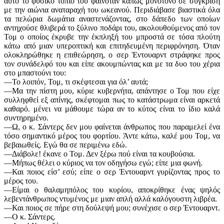
αυτό το φυσικό τοπίο τού φαινόταν κάπως μονότονο σε σύγκριση
με την αιώνια αναταραχή του ωκεανού. Περιδιάβασε βιαστικά όλα
τα πελώρια δωμάτια αναστενάζοντας, στο δάπεδο των οποίων
αντηχούσε θλιβερά το ξύλινο ποδάρι του, ακολουθούμενος από τον
Τομ ο οποίος έκρυβε την έκπληξή του μπροστά σε τόσα πλούτη
κάτω από μιαν υπεροπτική και επιτηδευμένη περιφρόνηση. Όταν
ολοκληρώθηκε η επιθεώρηση, ο σερ Έντουαρντ στράφηκε προς
τον συνάδελφό του και είπε ακουμπώντας και με τα δυο του χέρια
στο μπαστούνι του:
—Το λοιπόν, Τομ, τι σκέφτεσαι για όλ’ αυτά;
—Μα την πίστη μου, κύριε κυβερνήτα, απάντησε ο Τομ που είχε
συλληφθεί εξ απίνης, σκέφτομαι πως το κατάστρωμα είναι αρκετά
καθαρό. μένει να μάθουμε τώρα αν το κύτος είναι το ίδιο καλά
συντηρημένο.
—Ω, ο κ. Σάντερς δεν μου φαίνεται άνθρωπος που παραμελεί ένα
τόσο σημαντικό μέρος του φορτίου. Άντε κάτω, καλέ μου Τομ, να
βεβαιωθείς. Εγώ θα σε περιμένω εδώ.
—Διάβολε! έκανε ο Τομ. Δεν ξέρω πού είναι τα κουβούσια.
—Μήπως θέλει ο κύριος να τον οδηγήσω εγώ; είπε μια φωνή.
—Και ποιος είσ’ εσύ; είπε ο σερ Έντουαρντ γυρίζοντας προς το
μέρος του.
—Είμαι ο θαλαμηπόλος του κυρίου, αποκρίθηκε ένας ψηλός
λεβεντάνθρωπος ντυμένος με μιαν απλή αλλά καλόγουστη λιβρέα.
—Και ποιος σε πήρε στη δούλεψή μου; συνέχισε ο σερ Έντουαρντ.
—Ο κ. Σάντερς.