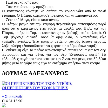
—Γιατί όχι και σήμερα;
—Τότε να πάρετε την άμαξά μου.
Ο καπετάνιος κόντεψε να σπάσει το κουδουνάκι από το πολύ
χτύπημα. Ο Πάτρικ κατέφτασε τρεχάτος και κατατρομαγμένος.
—Ζέψτε τ’ άλογα, είπε ο καπετάνιος.
Ο Πάτρικ βγήκε απ’ την κάμαρη περισσότερο πεπεισμένος παρά
ποτέ ότι ο καπετάνιος είχε χάσει τα μυαλά του. Πίσω απ’ τον
Πάτρικ, μπήκε ο Τομ. ο καπετάνιος τον βούτηξε απ’ το λαιμό. Ο
Τομ βόγκηξε δυνατά. ουδεμία αμφιβολία, ο καπετάνιος είχε
τρελαθεί εντελώς. Ένα τέταρτο μετά, ο γιατρός έφευγε έχοντας
λάβει πλήρη εξουσιοδότηση να χειριστεί το θέμα όπως νόμιζε.
Η επίσκεψη είχε το πλέον ικανοποιητικό αποτέλεσμα για τον σερ
Έντουαρντ και για μένα: για τον σερ Έντουαρντ, επειδή έξι
εβδομάδες αργότερα παντρεύτηκε την Άννα. για μένα, επειδή δέκα
μήνες μετά το γάμο τους είχα το ευτύχημα να έρθω στον κόσμο.
ΔΟΥΜΑΣ ΑΛΕΞΑΝΔΡΟΣ
ΟΙ ΠΕΡΙΠΕΤΕΙΕΣ ΤΟΥ ΤΖΟΝ ΝΤΕΪΒΙΣ
+ Στο καλαθι
€14.31
15.90