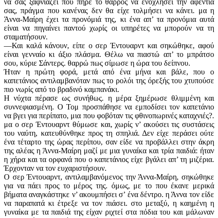
να σας ξαφνιάζει που πήρε το θάρρος να ενοχλήσει την αφεντιά
σας, πράγμα που κανένας δεν θα είχε τολμήσει να κάνει. μα η
Άννα-Μαίρη έχει τα προνόμιά της, κι ένα απ’ τα προνόμια αυτά
είναι να πηγαίνει παντού χωρίς οι υπηρέτες να μπορούν να τη
σταματήσουν.
—Και καλά κάνουν, είπε ο σερ Έντουαρντ και σηκώθηκε, αφού
είναι γενναίο κι άξιο πλάσμα. Θέλω να πιαστώ απ’ το μπράτσο
σου, κύριε Σάντερς. θαρρώ πως σίμωσε η ώρα του δείπνου.
Ήταν η πρώτη φορά, μετά από ένα μήνα και βάλε, που ο
καπετάνιος αντιλαμβανόταν πως το ρολόι της όρεξής του χτυπούσε
πιο νωρίς από το βραδινό καμπανάκι.
Η νύχτα πέρασε ως συνήθως. η μέρα ξημέρωσε θλιμμένη και
συννεφιασμένη. Ο Τομ προσπάθησε να εμποδίσει τον καπετάνιο
να βγει για περίπατο, μια που φοβόταν τις φθινοπωρινές καταχνιές?.
μα ο σερ Έντουαρντ θύμωσε και, χωρίς ν’ ακούσει τις συστάσεις
του ναύτη, κατευθύνθηκε προς τη σπηλιά. Δεν είχε περάσει ούτε
ένα τέταρτο της ώρας περίπου, σαν είδε να προβάλλει στην άκρη
της αλέας η Άννα-Μαίρη μαζί με μια γυναίκα και τρία παιδιά: ήταν
η χήρα και τα ορφανά που ο καπετάνιος είχε βγάλει απ’ τη μιζέρια.
Έρχονταν να τον ευχαριστήσουν.
Ο σερ Έντουαρντ, αντιλαμβανόμενος την Άννα-Μαίρη, σηκώθηκε
για να πάει προς το μέρος της. όμως, με το που έκανε μερικά
βήματα αναγκάστηκε ν’ ακουμπήσει σ’ ένα δέντρο. η Άννα τον είδε
να παραπατά κι έτρεξε να τον πιάσει. στο μεταξύ, η καημένη η
γυναίκα με τα παιδιά της είχαν ριχτεί στα πόδια του και μάλωναν