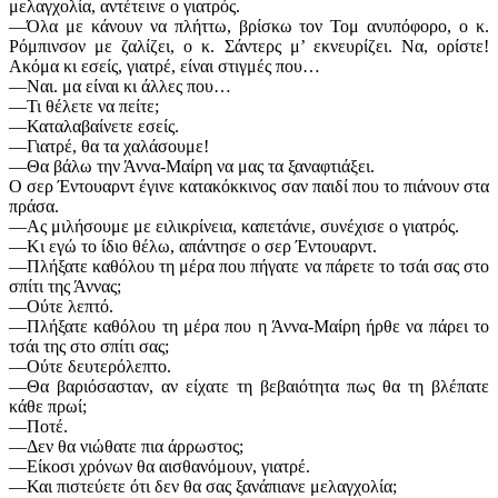
μελαγχολία, αντέτεινε ο γιατρός.
—Όλα με κάνουν να πλήττω, βρίσκω τον Τομ ανυπόφορο, ο κ.
Ρόμπινσον με ζαλίζει, ο κ. Σάντερς μ’ εκνευρίζει. Να, ορίστε!
Ακόμα κι εσείς, γιατρέ, είναι στιγμές που…
—Ναι. μα είναι κι άλλες που…
—Τι θέλετε να πείτε;
—Καταλαβαίνετε εσείς.
—Γιατρέ, θα τα χαλάσουμε!
—Θα βάλω την Άννα-Μαίρη να μας τα ξαναφτιάξει.
Ο σερ Έντουαρντ έγινε κατακόκκινος σαν παιδί που το πιάνουν στα
πράσα.
—Ας μιλήσουμε με ειλικρίνεια, καπετάνιε, συνέχισε ο γιατρός.
—Κι εγώ το ίδιο θέλω, απάντησε ο σερ Έντουαρντ.
—Πλήξατε καθόλου τη μέρα που πήγατε να πάρετε το τσάι σας στο
σπίτι της Άννας;
—Ούτε λεπτό.
—Πλήξατε καθόλου τη μέρα που η Άννα-Μαίρη ήρθε να πάρει το
τσάι της στο σπίτι σας;
—Ούτε δευτερόλεπτο.
—Θα βαριόσασταν, αν είχατε τη βεβαιότητα πως θα τη βλέπατε
κάθε πρωί;
—Ποτέ.
—Δεν θα νιώθατε πια άρρωστος;
—Είκοσι χρόνων θα αισθανόμουν, γιατρέ.
—Και πιστεύετε ότι δεν θα σας ξανάπιανε μελαγχολία;