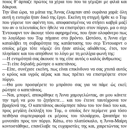
ποιος θ’ άρπαζε πρώτος τα χέρια του που τα γέμιζαν με φιλιά και
δάκρυα.
Την ίδια ώρα, τα μάτια της Άννας έλαμπαν από ουράνια χαρά: όλη
αυτή η ευτυχία ήταν δικό της έργο. Εκείνη τη στιγμή ήρθε κι ο Τομ
που γύρευε τον αφέντη του, αποφασισμένος να στήσει καβγά μαζί
του αν ο τελευταίος δεν ήθελε να επιστρέψει στον πύργο. μα ο σερ
Έντουαρντ τον άκουγε τόσο αφηρημένος, που ήταν ολοφάνερο πως
το λογύδριο του Τομ πήγαινε στο βρόντο. Ωστόσο, η Άννα είχε
καταλάβει τη σοβαρότητα της κατάστασης του σερ Έντουαρντ ο
οποίος μέχρι τότε νόμιζε ότι ήταν απλώς αδιάθετος. έτσι, τον
πλησίασε και του απηύθυνε το λόγο με τη μειλίχια φωνή της:
—Η εντιμότητά σας άκουσε τι της είπε αυτός ο καλός άνθρωπος;
—Τι είπε δηλαδή; ρώτησε ο καπετάνιος.
—Είπε, συνέχισε εκείνη, πως είναι επικίνδυνο να σας χτυπά αυτός
ο κρύος και υγρός αέρας και πως πρέπει να επιστρέψετε στον
πύργο.
—Θα μου προσφέρετε το μπράτσο σας για να πάμε ώς εκεί;
ρώτησε ο καπετάνιος.
—Ναι, μπορεί, αποκρίθηκε η Άννα χαμογελώντας, αν μου κάνετε
την τιμή να μου το ζητήσετε… και του έτεινε ταυτόχρονα τον
βραχίονά της. Ο καπετάνιος ακούμπησε πάνω του τον δικό του και,
προς μεγάλη έκπληξη του Τομ, ο οποίος δεν περίμενε μια τόσο
πειθήνια συμπεριφορά εκ μέρους του πλοιάρχου, ξαναπήρε το
μονοπάτι προς τον πύργο. Κάτω, στο πλατύσκαλο, η Άννα-Μαίρη
κοντοστάθηκε, επανέλαβε τις ευχαριστίες της και, χαιρετώντας τον