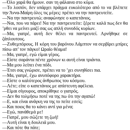
—Όλο χαρά θα ήμουν. σαν τη φάλαινα στο κύμα.
—Το λοιπόν, δεν υπάρχει πράγμα ευκολότερο από το να βλέπετε
την Άννα-Μαίρη όλες τις μέρες: πρέπει να την παντρευτείτε.
—Να την παντρευτώ; αναφώνησε ο καπετάνιος.
—Ναι, που να πάρει! Να την παντρευτείτε: ξέρετε καλά πως δεν θα
’ρθει να μείνει μαζί σας ως απλή συνοδός κυρίων.
—Μα, γιατρέ, αυτή δεν θέλει να παντρευτεί. Αρνήθηκε σε
ζάπλουτους.
—Ζυθεμπόρους. Η κόρη του βαρόνου Λάμπτον να σερβίρει μπίρες
πίσω απ’ τον πάγκο! Ωραίο θέαμα!
—Μα, γιατρέ, εγώ είμαι γέρος.
—Είστε σαράντα πέντε χρόνων κι αυτή είναι τριάντα.
—Μα μου λείπει ένα πόδι.
—Έτσι σας γνώρισε, πρέπει να το ’χει συνηθίσει πια.
—Μα, γιατρέ, έχω ανυπόφορο χαρακτήρα.
—Είστε ο καλύτερος άνθρωπος του κόσμου.
—Λέτε; είπε ο καπετάνιος με απίστευτη αφέλεια.
—Είμαι σίγουρος, αποκρίθηκε ο γιατρός.
—Δεν θα τολμήσω ποτέ να της πω ότι την αγαπώ!
—Ε, και είναι ανάγκη να της το πείτε εσείς;
—Και ποιος θα το κάνει αντί για μένα;
—Εγώ, πανάθεμά με!
—Γιατρέ, μου σώζετε τη ζωή!
—Αυτή είναι η δουλειά μου.
—Και πότε θα πάτε;