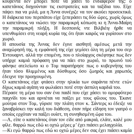
κουβέντα δεν μπορεί ποτέ να χάσει το ενδιαφέρον της: ο
καπετάνιος διηγούνταν τις εκστρατείες και τα ταξίδια του. Είχε
πάψει πια να μιλά, μα η Άννα συνέχιζε να τον ακούει προσεκτικά.
Η διάρκεια του περιπάτου είχε ξεπεράσει τις δύο ώρες, χωρίς όμως
ο καπετάνιος να νιώσει την παραμικρή κόπωση κι η Άννα-Μαίρη
την παραμικρή πλήξη. Η δεσποινίς ντε Βιλ­βιέιγ ήρθε να
υπενθυμίσει στη νεαρή κυρία της ότι ήταν καιρός να γυρίσουν στο
χωριό.
Η απουσία της Άννας δεν έγινε αισθητή αμέσως μετά την
αναχώρησή της, η εμφάνισή της είχε γεμίσει όλη τη μέρα του σερ
Έντουαρντ. αλλά την επομένη, που ο πλοίαρχος σκέφτηκε πως δεν
υπήρχε καμιά πρόφαση για να πάει στο χωριό, το πρωινό τού
φάνηκε ατελείωτο κι ο Τομ παρατήρησε πως ο κυβερνήτης του
ήταν τόσο θλιμμένος και δύσθυμος όσο ζωηρός και χαρωπός
έδειχνε την προηγουμένη.
Ο καπετάνιος είχε φτάσει στην ηλικία των σαράντα πέντε ετών
δίχως καμιά αγάπη να φωλιάσει ποτέ στην άσπιλη καρδιά του.
Πέρασε τη μέρα του σαν ένα παιδί που είχε χάσει το ομορφότερο
παιχνίδι του και αρνιέται να παίξει με τους φίλους του. Έκανε
μούτρα στον Τομ, γύρισε την πλάτη στον κ. Σάντερς κι έδειξε να
ξαναβρίσκει την καλή του διάθεση, όταν πήρε είδηση τον γιατρό ο
οποίος ερχόταν να παίξει ουίστ, τη συνηθισμένη ώρα του.
—Α, είπε ο καπετάνιος όταν τον είδε από μακριά, ελάτε, καλέ μου
φίλε. θαρρώ πως εδώ κι οχτώ μέρες μ’ έχει πιάσει μελαγχολία.
—Κι εγώ θαρρώ πως εδώ κι οχτώ μέρες δεν σας έχει πιάσει καμία