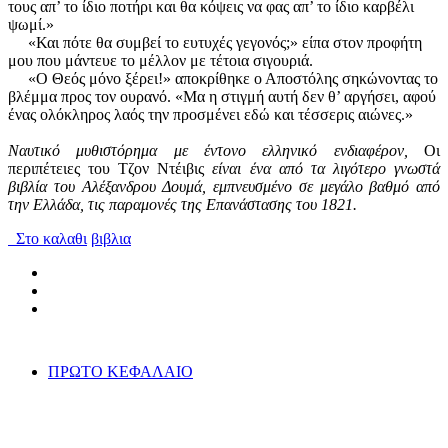
τους απ’ το ίδιο ποτήρι και θα κόψεις να φας απ’ το ίδιο καρβέλι
ψωμί.»
«Και πότε θα συμβεί το ευτυχές γεγονός;» είπα στον προφήτη
μου που μάντευε το μέλλον με τέτοια σιγουριά.
«Ο Θεός μόνο ξέρει!» αποκρίθηκε ο Αποστόλης σηκώνοντας το
βλέμμα προς τον ουρανό. «Μα η στιγμή αυτή δεν θ’ αργήσει, αφού
ένας ολόκληρος λαός την προσμένει εδώ και τέσσερις αιώνες.»
Ναυτικό μυθιστόρημα με έντονο ελληνικό ενδιαφέρον,
Οι
περιπέτειες του Τζον Ντέιβις
είναι ένα από τα λιγότερο γνωστά
βιβλία του Αλέξανδρου Δουμά, εμπνευσμένο σε μεγάλο βαθμό από
την Ελλάδα, τις παραμονές της Επανάστασης του 1821.
Στο καλαθι
βιβλια
ΠΡΩΤΟ ΚΕΦΑΛΑΙΟ