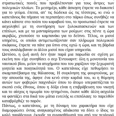
στρατιωτικές ποινές που προβλέπονταν για τους άντρες των
πολεμικών πλοίων. Το μεσημέρι, κάθε άσκηση έπρεπε να διακοπεί
για το γεύμα. έπειτα, απ’ τις δώδεκα ώς τις τέσσερις, κι ενώ ο
καπετάνιος θα πήγαινε να περπατήσει στο πάρκο όπως συνήθιζε να
κάνει κάποτε στο πούπι του καραβιού του, το προσωπικό έπρεπε να
ασχοληθεί με τη συντήρηση των ξυλοκατασκευών και των
επίπλων, και με τα μανταρίσματα των ρούχων: στις πέντε η ώρα
ακριβώς, χτυπούσε το καμπανάκι για το δείπνο. Τέλος, οι μισοί
υπηρέτες, οι οποίοι αντιμετωπίζονταν σαν πλήρωμα πολεμικού
σκάφους, έπρεπε να πάνε για ύπνο στις οχτώ η ώρα, και τη βάρδια
τους αναλάμβαναν οι άλλοι μισοί που είχαν υπηρεσία.
Ωστόσο, η ζωή αυτή δεν ήταν παρά μια παρωδία σε σχέση με
εκείνη που είχε συνηθίσει ο σερ Έντουαρντ: όλη η μονοτονία του
ναυτικού βίου, μείον τα ατυχήματα που του χαρίζουν την ξεχωριστή
γοητεία και ποιητικότητά του. Ο καπετάνιος είχε πεθυμήσει το
σκαμπανέβασμα της θάλασσας. Η συγκίνηση της φουρτούνας, με
την απουσία της, άφηνε ένα κενό στην καρδιά του, κι η θύμηση
αυτών των φοβερών παιχνιδιών όπου το άτομο υπερασπίζεται το
σκοπό ενός έθνους, όπου η δόξα είναι η επιβράβευση του νικητή
και το αίσχος η τιμωρία του ηττημένου, έκανε κάθε άλλη ασχολία
να φαντάζει στα δικά του μάτια ευτελής κι επιπόλαιη: το παρελθόν
καταβρόχθιζε το παρόν.
Πάντως, ο καπετάνιος, με τη δύναμη του χαρακτήρα που είχε
διαμορφώσει όντας αναγκασμένος αδιάκοπα να δίνει ο ίδιος το
καλό παράδειγμα, έκρυβε τα συναισθήματά του από τον περίγυρό