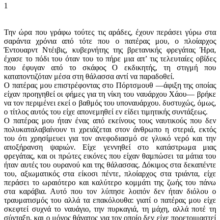
1
Την ώρα που γράφω τούτες τις αράδες, έχουν περάσει γύρω στα
σαράντα χρόνια από τότε που ο πατέρας μου, ο πλοίαρχος
Έντουαρντ Ντέιβις, κυβερνήτης της βρετανικής φρεγάτας Ήρα,
έχασε το πόδι του όταν του το πήρε μια απ’ τις τελευταίες οβίδες
που έφυγαν από το σκάφος Ο εκδικητής, τη στιγμή που
καταποντιζόταν μέσα στη θάλασσα αντί να παραδοθεί.
Ο πατέρας μου επιστρέφοντας στο Πόρτσμουθ —άφιξη της οποίας
είχαν προηγηθεί οι φήμες για τη νίκη του ναυάρχου Χάου— βρήκε
να τον περιμένει εκεί ο βαθμός του υποναυάρχου. δυστυχώς, όμως,
ο τίτλος αυτός του είχε απονεμηθεί εν είδει τιμητικής συντάξεως.
Ο πατέρας μου ήταν ένας από εκείνους τους ναυτικούς που δεν
πολυκαταλαβαίνουν τι χρειάζεται στον άνθρωπο η στεριά, εκτός
του ότι χρησίμευει για τον ανεφοδιασμό σε γλυκό νερό και την
αποξήρανση ψαριών. Είχε γεννηθεί στο κατάστρωμα μιας
φρεγάτας, και οι πρώτες εικόνες που είχαν θαμπώσει τα μάτια του
ήταν αυτές του ουρανού και της θάλασσας. Δόκιμος στα δεκαπέντε
του, αξιωματικός στα είκοσι πέντε, πλοίαρχος στα τριάντα, είχε
περάσει το ωραιότερο και καλύτερο κομμάτι της ζωής του πάνω
στα καράβια. Αυτό που τον λύπησε λοιπόν δεν ήταν διόλου ο
τραυματισμός του αλλά τα επακόλουθα: γιατί ο πατέρας μου είχε
σκεφτεί συχνά το ναυάγιο, την πυρκαγιά, τη μάχη, αλλά ποτέ τη
σύνταξη, και ο μόνος θάνατος για τον οποίο δεν είχε προετοιμαστεί