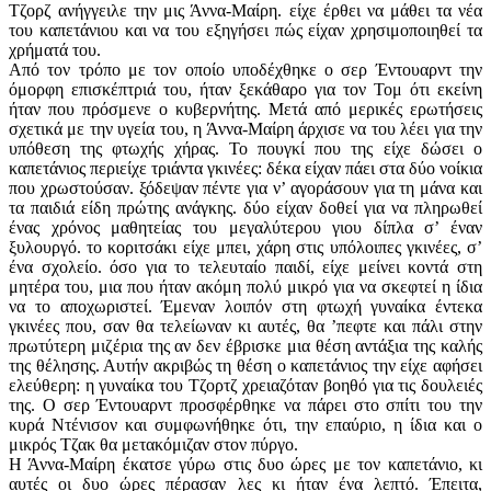
Τζορζ ανήγγειλε την μις Άννα-Μαίρη. είχε έρθει να μάθει τα νέα
του καπετάνιου και να του εξηγήσει πώς είχαν χρησιμοποιηθεί τα
χρήματά του.
Από τον τρόπο με τον οποίο υποδέχθηκε ο σερ Έντουαρντ την
όμορφη επισκέπτριά του, ήταν ξεκάθαρο για τον Τομ ότι εκείνη
ήταν που πρόσμενε ο κυβερνήτης. Μετά από μερικές ερωτήσεις
σχετικά με την υγεία του, η Άννα-Μαίρη άρχισε να του λέει για την
υπόθεση της φτωχής χήρας. Το πουγκί που της είχε δώσει ο
καπετάνιος περιείχε τριάντα γκινέες: δέκα είχαν πάει στα δύο νοίκια
που χρωστούσαν. ξόδεψαν πέντε για ν’ αγοράσουν για τη μάνα και
τα παιδιά είδη πρώτης ανάγκης. δύο είχαν δοθεί για να πληρωθεί
ένας χρόνος μαθητείας του μεγαλύτερου γιου δίπλα σ’ έναν
ξυλουργό. το κοριτσάκι είχε μπει, χάρη στις υπόλοιπες γκινέες, σ’
ένα σχολείο. όσο για το τελευταίο παιδί, είχε μείνει κοντά στη
μητέρα του, μια που ήταν ακόμη πολύ μικρό για να σκεφτεί η ίδια
να το αποχωριστεί. Έμεναν λοιπόν στη φτωχή γυναίκα έντεκα
γκινέες που, σαν θα τελείωναν κι αυτές, θα ’πεφτε και πάλι στην
πρωτύτερη μιζέρια της αν δεν έβρισκε μια θέση αντάξια της καλής
της θέλησης. Αυτήν ακριβώς τη θέση ο καπετάνιος την είχε αφήσει
ελεύθερη: η γυναίκα του Τζορτζ χρειαζόταν βοηθό για τις δουλειές
της. Ο σερ Έντουαρντ προσφέρθηκε να πάρει στο σπίτι του την
κυρά Ντένισον και συμφωνήθηκε ότι, την επαύριο, η ίδια και ο
μικρός Τζακ θα μετακόμιζαν στον πύργο.
Η Άννα-Μαίρη έκατσε γύρω στις δυο ώρες με τον καπετάνιο, κι
αυτές οι δυο ώρες πέρασαν λες κι ήταν ένα λεπτό. Έπειτα,