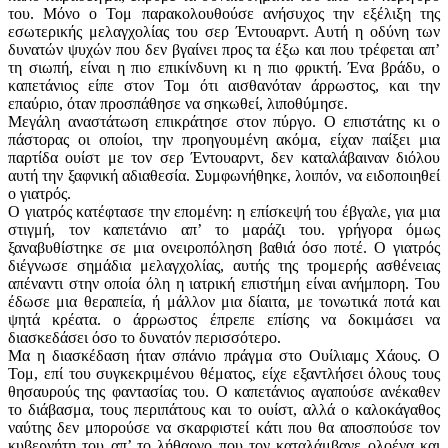
του. Μόνο ο Τομ παρακολουθούσε ανήσυχος την εξέλιξη της
εσωτερικής μελαγχολίας του σερ Έντουαρντ. Αυτή η οδύνη των
δυνατών ψυχών που δεν βγαίνει προς τα έξω και που τρέφεται απ’
τη σιωπή, είναι η πιο επικίνδυνη κι η πιο φρικτή. Ένα βράδυ, ο
καπετάνιος είπε στον Τομ ότι αισθανόταν άρρωστος, και την
επαύριο, όταν προσπάθησε να σηκωθεί, λιποθύμησε.
Μεγάλη αναστάτωση επικράτησε στον πύργο. Ο επιστάτης κι ο
πάστορας οι οποίοι, την προηγουμένη ακόμα, είχαν παίξει μια
παρτίδα ουίστ με τον σερ Έντουαρντ, δεν καταλάβαιναν διόλου
αυτή την ξαφνική αδιαθεσία. Συμφωνήθηκε, λοιπόν, να ειδοποιηθεί
ο γιατρός.
Ο γιατρός κατέφτασε την επομένη: η επίσκεψή του έβγαλε, για μια
στιγμή, τον καπετάνιο απ’ το μαράζι του. γρήγορα όμως
ξαναβυθίστηκε σε μια ονειροπόληση βαθιά όσο ποτέ. Ο γιατρός
διέγνωσε σημάδια μελαγχολίας, αυτής της τρομερής ασθένειας
απέναντι στην οποία όλη η ιατρική επιστήμη είναι ανήμπορη. Του
έδωσε μια θεραπεία, ή μάλλον μια δίαιτα, με τονωτικά ποτά και
ψητά κρέατα. ο άρρωστος έπρεπε επίσης να δοκιμάσει να
διασκεδάσει όσο το δυνατόν περισσότερο.
Μα η διασκέδαση ήταν σπάνιο πράγμα στο Ουίλιαμς Χάους. Ο
Τομ, επί του συγκεκριμένου θέματος, είχε εξαντλήσει όλους τους
θησαυρούς της φαντασίας του. Ο καπετάνιος αγαπούσε ανέκαθεν
το διάβασμα, τους περιπάτους και το ουίστ, αλλά ο καλοκάγαθος
ναύτης δεν μπορούσε να σκαρφιστεί κάτι που θα αποσπούσε τον
κυβερνήτη του απ’ το λήθαργο που τον καταλάμβανε ολοένα και