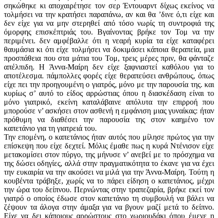
σηκώθηκε κι αποχαιρέτησε τον σερ Έντουαρντ δίχως εκείνος να
τολμήσει να την κρατήσει παραπάνω, αν και θα ’δινε ό,τι είχε και
δεν είχε για να μην στερηθεί από τόσο νωρίς τη συντροφιά της
όμορφης επισκέπτριάς του. Βγαίνοντας βρήκε τον Τομ να την
περιμένει. δεν αμφέβαλλε ότι η νεαρή κυρία τα είχε καταφέρει
θαυμάσια κι ότι είχε τολμήσει να δοκιμάσει κάποια θεραπεία, μια
προσπάθεια που στα μάτια του Τομ, τρεις μέρες πριν, θα φάνταζε
απέλπιδη. Η Άννα-Μαίρη δεν είχε ξαφνιαστεί καθόλου για το
αποτέλεσμα. πάμπολλες φορές είχε θεραπεύσει ανθρώπους, όπως
είχε πει την προηγουμένη ο γιατρός, μόνο με την παρουσία της. και
κυρίως σ’ αυτό το είδος αρρώστιας όπου η διασκέδαση είναι το
μόνο γιατρικό, εκείνη καταλάβαινε απόλυτα την επιρροή που
μπορούσε ν’ ασκήσει στον ασθενή η εμφάνιση μιας γυναίκας: ήταν
πρόθυμη να διαθέσει την παρουσία της στον καημένο τον
καπετάνιο για τη γιατρειά του.
Την επομένη, ο καπετάνιος ήταν αυτός που μίλησε πρώτος για την
επίσκεψη που είχε δεχτεί. Μόλις έμαθε πως η κυρά Ντένισον είχε
μετακομίσει στον πύργο, της μήνυσε ν’ ανεβεί με το πρόσχημα να
της δώσει οδηγίες, αλλά στην πραγματικότητα το έκανε για να έχει
την ευκαιρία να την ακούσει να μιλά για την Άννα-Μαίρη. Τούτη η
κουβέντα τράβηξε, χωρίς να το πάρει είδηση ο καπετάνιος, μέχρι
την ώρα του δείπνου. Περνώντας στην τραπεζαρία, βρήκε εκεί τον
γιατρό ο οποίος έδωσε στον καπετάνιο τη συμβουλή να βάλει να
ζέψουν τα άλογα στην άμαξα για να βγουν μαζί μετά το δείπνο.
Είχε να δει κάποιους αρρώστους στο χωριουδάκι όπου έμενε η