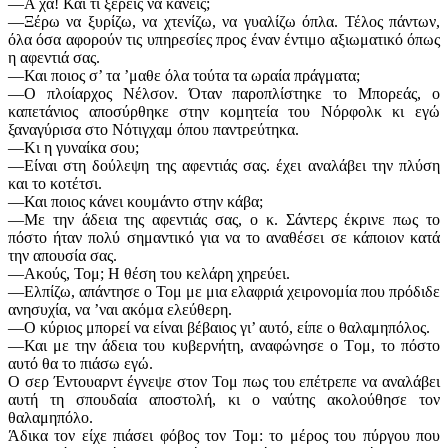
—Α χα! Και τι ξέρεις να κανεις;
—Ξέρω να ξυρίζω, να χτενίζω, να γυαλίζω όπλα. Τέλος πάντων,
όλα όσα αφορούν τις υπηρεσίες προς έναν έντιμο αξιωματικό όπως
η αφεντιά σας.
—Και ποιος σ’ τα ’μαθε όλα τούτα τα ωραία πράγματα;
—Ο πλοίαρχος Νέλσον. Όταν παροπλίστηκε το Μπορεάς, ο
καπετάνιος αποσύρθηκε στην κομητεία του Νόρφολκ κι εγώ
ξαναγύρισα στο Νότιγχαμ όπου παντρεύτηκα.
—Κι η γυναίκα σου;
—Είναι στη δούλεψη της αφεντιάς σας. έχει αναλάβει την πλύση
και το κοτέτσι.
—Και ποιος κάνει κουμάντο στην κάβα;
—Με την άδεια της αφεντιάς σας, ο κ. Σάντερς έκρινε πως το
πόστο ήταν πολύ σημαντικό για να το αναθέσει σε κάποιον κατά
την απουσία σας.
—Ακούς, Τομ; Η θέση του κελάρη χηρεύει.
—Ελπίζω, απάντησε ο Τομ με μια ελαφριά χειρονομία που πρόδιδε
ανησυχία, να ’ναι ακόμα ελεύθερη.
—Ο κύριος μπορεί να είναι βέβαιος γι’ αυτό, είπε ο θαλαμηπόλος.
—Και με την άδεια του κυβερνήτη, αναφώνησε ο Τoμ, το πόστο
αυτό θα το πιάσω εγώ.
Ο σερ Έντουαρντ έγνεψε στον Τομ πως του επέτρεπε να αναλάβει
αυτή τη σπουδαία αποστολή, κι ο ναύτης ακολούθησε τον
θαλαμηπόλο.
Άδικα τον είχε πιάσει φόβος τον Τομ: το μέρος του πύργου που