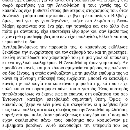
σωρό ερωτήσεις για την Άννα-Μαίρη ή τους γονείς της. Ο
καπετάνιος είχε βυθιστεί στους βαθύτερους στοχασμούς του, όταν
ξανάνοιξε η πόρτα από την οποία είχε βγει η δεσποινίς ντε Βιλβιέιγ.
όμως, αντί για την γκουβερνάντα, μπήκε στο δωμάτιο η Άννα-
Μαίρη κρατώντας στο ένα χέρι την τσαγιέρα και στο άλλο ένα
πιάτο με σάντουιτς. είχε επιστρέψει λίγο πριν και, σαν έμαθε πως
είχαν έρθει μουσαφίρηδες που δεν είχε υπολογίσει, θέλησε να τους
περιποιηθεί η ίδια.
Αντιλαμβανόμενος την παρουσία της, ο καπετάνιος εκδήλωσε
ξεκάθαρα την ευχαρίστηση και τον σεβασμό του και τη χαιρέτησε.
Εκείνη ανταπέδωσε τον χαιρετισμό του με μια γαλλική υπόκλιση
κι ένα αγγλικό «καλημέρα». Η Άννα-Μαίρη ήταν γοητευτική. Αν
προσθέσει κανείς και μια κάποια αμηχανία εκ μέρους της απέναντι
σε δύο ξένους, η οποία συνδυαζόταν με τη μεγάλη επιθυμία της να
κάνει τη σύντομη επίσκεψή τους ευχάριστη, μπορεί να καταλάβει
κανείς την πολυλογία του καπετάνιου μπροστά της, κάτι που είχε
πολύ καιρό να παρατηρήσει πάνω του ο γιατρός. Ένας αυστηρός
τυπολάτρης ίσως να έκρινε πως οι έπαινοι, στη συζήτηση του σερ
Έντουαρντ, κατείχαν υπερβολικά σημαντική θέση. Όμως, ο
καπετάνιος ήξερε να λέει μόνο ό,τι σκεφτόταν, κι η αλήθεια ήταν
πως έκανε πολλές και καλές σκέψεις για την Άννα-Μαίρη. Ωστόσο,
παραξενεύτηκε πολύ, όταν πρόσεξε πως η τσαγιέρα και τ’ ασημικά
είχαν σκαλισμένα πάνω τους οικόσημα που κοσμούνταν με
εμβλήματα βαρόνων. Αυτό ικανοποίησε την υπεροψία του ως