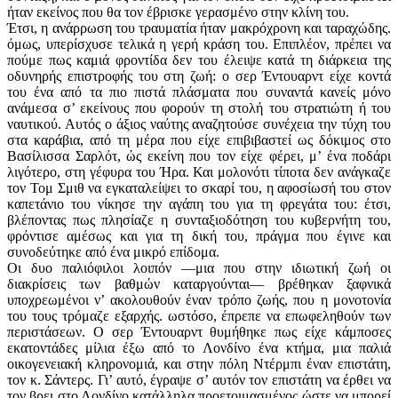
ήταν εκείνος που θα τον έβρισκε γερασμένο στην κλίνη του.
Έτσι, η ανάρρωση του τραυματία ήταν μακρόχρονη και ταραχώδης.
όμως, υπερίσχυσε τελικά η γερή κράση του. Επιπλέον, πρέπει να
πούμε πως καμιά φροντίδα δεν του έλειψε κατά τη διάρκεια της
οδυνηρής επιστροφής του στη ζωή: ο σερ Έντουαρντ είχε κοντά
του ένα από τα πιο πιστά πλάσματα που συναντά κανείς μόνο
ανάμεσα σ’ εκείνους που φορούν τη στολή του στρατιώτη ή του
ναυτικού. Αυτός ο άξιος ναύτης αναζητούσε συνέχεια την τύχη του
στα καράβια, από τη μέρα που είχε επιβιβαστεί ως δόκιμος στο
Βασίλισσα Σαρλότ, ώς εκείνη που τον είχε φέρει, μ’ ένα ποδάρι
λιγότερο, στη γέφυρα του Ήρα. Και μολονότι τίποτα δεν ανάγκαζε
τον Τομ Σμιθ να εγκαταλείψει το σκαρί του, η αφοσίωσή του στον
καπετάνιο του νίκησε την αγάπη του για τη φρεγάτα του: έτσι,
βλέποντας πως πλησίαζε η συνταξιοδότηση του κυβερνήτη του,
φρόντισε αμέσως και για τη δική του, πράγμα που έγινε και
συνοδεύτηκε από ένα μικρό επίδομα.
Οι δυο παλιόφιλοι λοιπόν —μια που στην ιδιωτική ζωή οι
διακρίσεις των βαθμών καταργούνται— βρέθηκαν ξαφνικά
υποχρεωμένοι ν’ ακολουθούν έναν τρόπο ζωής, που η μονοτονία
του τους τρόμαζε εξαρχής. ωστόσο, έπρεπε να επωφεληθούν των
περιστάσεων. Ο σερ Έντουαρντ θυμήθηκε πως είχε κάμποσες
εκατοντάδες μίλια έξω από το Λονδίνο ένα κτήμα, μια παλιά
οικογενειακή κληρονομιά, και στην πόλη Ντέρμπι έναν επιστάτη,
τον κ. Σάντερς. Γι’ αυτό, έγραψε σ’ αυτόν τον επιστάτη να έρθει να
τον βρει στο Λονδίνο κατάλληλα προετοιμασμένος ώστε να μπορεί