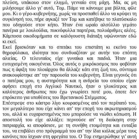
πλεύση, υπάκουο στον ελιγμό, γενναίο στη μάχη. Μα, ας μη
μιλήσουμε άλλο γι’ αυτό, Τομ. Πάμε να κάνουμε μια βόλτα, φίλε
μου. Κι ο γέρο-κυβερνήτης, χωρίς να προσπαθεί άλλο να κρύψει τη
συγκίνησή του, πήρε αγκαζέ τον Τομ και κατέβηκε το πλατύσκαλο
που οδηγούσε στον κήπο. Ήταν ένα ωραίο αλσύλλιο γεμάτο
πανέρια με λουλούδια, πυκνόφυλλα παρτέρια, πολυάριθμες αλέες.
Κάμποσα οικοδομήματα σε καλόγουστη διάταξη υψώνονταν εδώ
κι εκεί.
Εκεί βρισκόταν και το σπιτάκι του επιστάτη κι εκείνο του
θηροφύλακα, ιδιότητα που συνδυαζόταν με αυτήν του επόπτη
αλιείας. Ο τελευταίος είχε γυναίκα και παιδιά. Ήταν μια
ευτυχισμένη οικογένεια. Όλος αυτός ο μικρόκοσμος που φοβόταν
πως η άφιξη του πλοιάρχου θα άλλαζε κάτι στη ζωή του, σύντομα
ανακουφίστηκε απ’ την παρουσία του κυβερνήτη. Είναι γεγονός ότι
ο πατέρας μου, η αυστηρότητα και η ανδρεία του οποίου είχαν
αφήσει εποχή στο Αγγλικό Ναυτικό, ήταν ο γλυκύτερος και
καλύτερος άνθρωπος που έχω γνωρίσει ποτέ μου, όποτε δεν
επρόκειτο για υποθέσεις του Βρετανικού Στέμματος.
Επέστρεψε στο κάστρο λίγο κουρασμένος από τον περίπατό του,
τον μεγαλύτερο που είχε κάνει απ’ την εποχή του ακρωτηριασμού
του, αλλά κι ευχαριστημένος που μπορούσε να νιώθει κόπωση. Η
αποστολή του είχε αλλάξει: περνούσε απ’ τη διοίκηση στην
πατριαρχία, κι αποφάσισε, με τη συνήθη ετοιμότητα και ευταξία
του, να επιβάλει στο πρόγραμμά του απ’ την ίδια κιόλας μέρα τους
κανόνες που ίσχυαν στη φρεγάτα του. Ο Τομ ενημερώθηκε γι’ αυτή