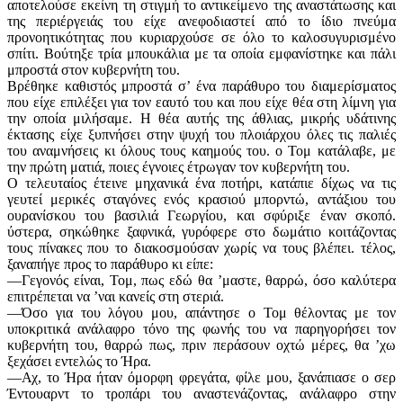
αποτελούσε εκείνη τη στιγμή το αντικείμενο της αναστάτωσης και
της περιέργειάς του είχε ανεφοδιαστεί από το ίδιο πνεύμα
προνοητικότητας που κυριαρχούσε σε όλο το καλοσυγυρισμένο
σπίτι. Βούτηξε τρία μπουκάλια με τα οποία εμφανίστηκε και πάλι
μπροστά στον κυβερνήτη του.
Βρέθηκε καθιστός μπροστά σ’ ένα παράθυρο του διαμερίσματος
που είχε επιλέξει για τον εαυτό του και που είχε θέα στη λίμνη για
την οποία μιλήσαμε. Η θέα αυτής της άθλιας, μικρής υδάτινης
έκτασης είχε ξυπνήσει στην ψυχή του πλοιάρχου όλες τις παλιές
του αναμνήσεις κι όλους τους καημούς του. ο Τομ κατάλαβε, με
την πρώτη ματιά, ποιες έγνοιες έτρωγαν τον κυβερνήτη του.
Ο τελευταίος έτεινε μηχανικά ένα ποτήρι, κατάπιε δίχως να τις
γευτεί μερικές σταγόνες ενός κρασιού μπορντώ, αντάξιου του
ουρανίσκου του βασιλιά Γεωργίου, και σφύριξε έναν σκοπό.
ύστερα, σηκώθηκε ξαφνικά, γυρόφερε στο δωμάτιο κοιτάζοντας
τους πίνακες που το διακοσμούσαν χωρίς να τους βλέπει. τέλος,
ξαναπήγε προς το παράθυρο κι είπε:
—Γεγονός είναι, Τομ, πως εδώ θα ’μαστε, θαρρώ, όσο καλύτερα
επιτρέπεται να ’ναι κανείς στη στεριά.
—Όσο για του λόγου μου, απάντησε ο Τομ θέλοντας με τον
υποκριτικά ανάλαφρο τόνο της φωνής του να παρηγορήσει τον
κυβερνήτη του, θαρρώ πως, πριν περάσουν οχτώ μέρες, θα ’χω
ξεχάσει εντελώς το Ήρα.
—Αχ, το Ήρα ήταν όμορφη φρεγάτα, φίλε μου, ξανάπιασε ο σερ
Έντουαρντ το τροπάρι του αναστενάζοντας, ανάλαφρο στην