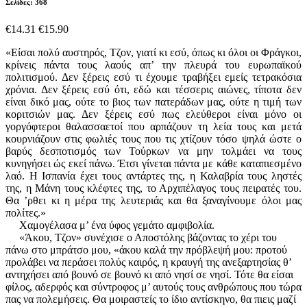
Σελίδες: 368
€14.31
€15.90
«Είσαι πολύ αυστηρός, Τζον, γιατί κι εσύ, όπως κι όλοι οι Φράγκοι,
κρίνεις πάντα τους λαούς απ’ την πλευρά του ευρωπαϊκού
πολιτισμού. Δεν ξέρεις εσύ τι έχουμε τραβήξει εμείς τετρακόσια
χρόνια. Δεν ξέρεις εσύ ότι, εδώ και τέσσερις αιώνες, τίποτα δεν
είναι δικό μας, ούτε το βιος των πατεράδων μας, ούτε η τιμή των
κοριτσιών μας. Δεν ξέρεις εσύ πως ελεύθεροι είναι μόνο οι
γοργόφτεροι θαλασσαετοί που αρπάζουν τη λεία τους και μετά
κουρνιάζουν στις φωλιές τους που τις χτίζουν τόσο ψηλά ώστε ο
βαρύς δεσποτισμός των Τούρκων να μην τολμάει να τους
κυνηγήσει ώς εκεί πάνω. Έτσι γίνεται πάντα με κάθε καταπιεσμένο
λαό. Η Ισπανία έχει τους αντάρτες της, η Καλαβρία τους ληστές
της, η Μάνη τους κλέφτες της, το Αρχιπέλαγος τους πειρατές του.
Θα ’ρθει κι η μέρα της λευτεριάς και θα ξαναγίνουμε όλοι μας
πολίτες.»
Χαμογέλασα μ’ ένα ύφος γεμάτο αμφιβολία.
«Άκου, Τζον» συνέχισε ο Αποστόλης βάζοντας το χέρι του
πάνω στο μπράτσο μου, «άκου καλά την πρόβλεψή μου: προτού
προλάβει να περάσει πολύς καιρός, η κραυγή της ανεξαρτησίας θ’
αντηχήσει από βουνό σε βουνό κι από νησί σε νησί. Τότε θα είσαι
φίλος, αδερφός και σύντροφος μ’ αυτούς τους ανθρώπους που τώρα
πας να πολεμήσεις. Θα μοιραστείς το ίδιο αντίσκηνο, θα πιεις μαζί