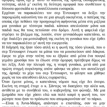
νεότητας, αλλά μ’ εκείνη τη δεύτερη ομορφιά που συνθέτουν η
δύουσα φρεσκάδα κι η ανατέλλουσα ευσαρκία.
Ερχόταν να παρακαλέσει τον σερ Έντουαρντ να δείξει την
παροιμιώδη καλοσύνη του σε μια φτωχή οικογένεια, ο πατέρας της
οποίας είχε πεθάνει την προηγουμένη αφήνοντας μέσα στη μιζέρια
μια γυναίκα με τέσσερα παιδιά. κάποιοι απειλούσαν μάνα και
παιδιά πως θα τους πετούσαν στο δρόμο. Αυτή η φαμελιά είχε
στρέψει το βλέμμα της, λοιπόν, στον γενναιόδωρο καπετάνιο, κι
είχε διαλέξει για μεσολαβητή της εκείνη τη γυναίκα που είχε έρθει
να τον παρακαλέσει γι’ αυτή την ευεργεσία.
Η διήγησή της ήταν τόσο απλή κι η φωνή της τόσο γλυκιά, που ο
σερ Έντουαρντ ένιωσε τα μάτια του να μουσκεύουν από δάκρυα.
έφερε το χέρι στην τσέπη του κι έβγαλε από μέσα ένα πουγκί
γεμάτο χρυσάφι που το έδωσε στην όμορφη πρέσβειρα δίχως να
πει λέξη. Από την πλευρά της, η νεαρή γυναίκα, μετά από μια
πρώτη στιγμή συγκίνησης οπότε φάνηκε να χάνει τον αυτοέλεγχό
της, άρπαξε το χέρι του σερ Έντουαρντ, το φίλησε και χάθηκε
χωρίς να του απευθύνει άλλες ευχαριστίες.
Όταν έμεινε μόνος, ο καπετάνιος νόμισε πως είχε δει όνειρο.
Εκείνη τη στιγμή έτυχε ο κ. Σάντερς να διασχίσει την αλέα και,
αντίθετα με το συνήθειό του, ο κυβερνήτης τον φώναξε. Με μια
ζωηράδα που είχε χάσει εδώ και πολύ καιρό η φωνή του, τον
ρώτησε ποιο ήταν το πρόσωπο που απομακρυνόταν απ’ το πάρκο.
—Είναι η Άννα-Μαίρη, απάντησε ο επιστάτης, σαν να μην