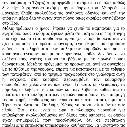
την απόφαση. ο Τζορτζ συμμορφώθηκε ακόμα πιο εύκολα, καθώς
δεν είχε λησμονήσει ακόμη την πειθαρχία του Μπορεάς. ο
μάγειρας έλαβε ακολούθως τις ανάλογες οδηγίες και απ’ την
επόμενη μέρα όλα γίνονταν στον πύργο όπως ακριβώς συνηθιζόταν
στο Ήρα.
Μόλις πρόβαλλε ο ήλιος, έπρεπε να χτυπά το καμπανάκι για το
εγερτήριο: όλος ο κόσμος όφειλε μέσα σε μισή ώρα απ’ τη στιγμή
που είχε ακουστεί το κουδούνισμα, να ’χει πιάσει δουλειά και να
έχει ετοιμάσει το πρώτο πρόγευμα, ένα έθιμο που τιμούσαν
δεόντως τα πληρώματα των πολεμικών καραβιών και που ο
καπετάνιος ενέκρινε και με το παραπάνω, καθώς δεν άντεχε να
στέλνει τους ναύτες του να τα βάζουν με το πρωινό πούσι
θεονήστικοι. Μετά το πρόγευμα, το προσωπικό, αντί να συνεχίσει
με το πλύσιμο της γέφυρας, έπρεπε να καταπιαστεί με το τρίψιμο
των πατωμάτων. από το τρίψιμο προχωρούσε στο γυάλισμα: αυτή
η ασχολία, στα καράβια, περιλαμβάνει τον καθαρισμό
οποιουδήποτε χάλκινου αντικειμένου. Γι’ αυτό, οι κλειδαριές, τα
πόμολα, οι λαβές των φτυαριών και των λαβίδων, καθώς και τα
προστατευτικά καλύμματα των τζακιών απαιτούσαν την εφαρμογή
της αυστηρής πειθαρχίας που επικρατούσε στο κατάστρωμα του
Ήρα, έτσι ώστε το Ουίλιαμς Χάους να συντηρείται άνετα σαν
πλοίο. Έτσι, στις εννιά η ώρα, ο πλοίαρχος περνούσε για
επιθεώρηση ακολουθούμενος απ’ όλους τους υπηρέτες, οι οποίοι
είχαν ενημερωθεί, πριν προσληφθούν, ότι σε περίπτωση
παράλειψης εκτέλεσης υπηρεσιακού καθήκοντος, θα υφίσταντο τις