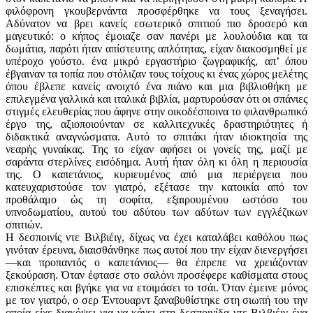
φιλόφρονη γκουβερνάντα προσφέρθηκε να τους ξεναγήσει.
Αδύνατον να βρει κανείς εσωτερικό σπιτιού πιο δροσερό και
μαγευτικό: ο κήπος έμοιαζε σαν πανέρι με λουλούδια και τα
δωμάτια, παρότι ήταν απίστευτης απλότητας, είχαν διακοσμηθεί με
υπέροχο γούστο. ένα μικρό εργαστήριο ζωγραφικής, απ’ όπου
έβγαιναν τα τοπία που στόλιζαν τους τοίχους κι ένας χώρος μελέτης
όπου έβλεπε κανείς ανοιχτό ένα πιάνο και μια βιβλιοθήκη με
επιλεγμένα γαλλικά και ιταλικά βιβλία, μαρτυρούσαν ότι οι σπάνιες
στιγμές ελευθερίας που άφηνε στην οικοδέσποινα το φιλανθρωπικό
έργο της, αξιοποιούνταν σε καλλιτεχνικές δραστηριότητες ή
διδακτικά αναγνώσματα. Αυτό το σπιτάκι ήταν ιδιοκτησία της
νεαρής γυναίκας. Της το είχαν αφήσει οι γονείς της, μαζί με
σαράντα στερλίνες εισόδημα. Αυτή ήταν όλη κι όλη η περιουσία
της. Ο καπετάνιος, κυριευμένος από μια περιέργεια που
κατευχαριστούσε τον γιατρό, εξέτασε την κατοικία από τον
προθάλαμο ώς τη σοφίτα, εξαιρουμένου ωστόσο του
υπνοδωματίου, αυτού του αδύτου των αδύτων των εγγλέζικων
σπιτιών.
Η δεσποινίς ντε Βιλβιέιγ, δίχως να έχει καταλάβει καθόλου πως
γινόταν έρευνα, διαισθάνθηκε πως αυτοί που την είχαν διενεργήσει
—και προπαντός ο καπετάνιος— θα έπρεπε να χρειάζονταν
ξεκούραση. Όταν έφτασε στο σαλόνι προσέφερε καθίσματα στους
επισκέπτες και βγήκε για να ετοιμάσει το τσάι. Όταν έμεινε μόνος
με τον γιατρό, ο σερ Έντουαρντ ξαναβυθίστηκε στη σιωπή του την
οποία είχε ­διακόψει για να κάνει στη δεσποινίδα ντε Βιλβιέιγ ένα