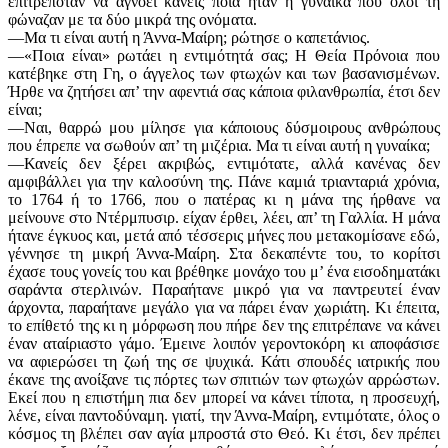
επιτρεπόταν να αγνοεί κανείς ποια ήταν η γυναίκα που όλοι τη
φώναζαν με τα δύο μικρά της ονόματα.
—Μα τι είναι αυτή η Άννα-Μαίρη; ρώτησε ο καπετάνιος.
—«Ποια είναι» ρωτάει η εντιμότητά σας; Η Θεία Πρόνοια που
κατέβηκε στη Γη, ο άγγελος των φτωχών και των βασανισμένων.
Ήρθε να ζητήσει απ’ την αφεντιά σας κάποια φιλανθρωπία, έτσι δεν
είναι;
—Ναι, θαρρώ μου μίλησε για κάποιους δύσμοιρους ανθρώπους
που έπρεπε να σωθούν απ’ τη μιζέρια. Μα τι είναι αυτή η γυναίκα;
—Κανείς δεν ξέρει ακριβώς, εντιμότατε, αλλά κανένας δεν
αμφιβάλλει για την καλοσύνη της. Πάνε καμιά τριανταριά χρόνια,
το 1764 ή το 1766, που ο πατέρας κι η μάνα της ήρθανε να
μείνουνε στο Ντέρμπυσιρ. είχαν έρθει, λέει, απ’ τη Γαλλία. Η μάνα
ήτανε έγκυος και, μετά από τέσσερις μήνες που μετακομίσανε εδώ,
γέννησε τη μικρή Άννα-Μαίρη. Στα δεκαπέντε του, το κορίτσι
έχασε τους γονείς του και βρέθηκε μονάχο του μ’ ένα εισοδηματάκι
σαράντα στερλινών. Παραήτανε μικρό για να παντρευτεί έναν
άρχοντα, παραήτανε μεγάλο για να πάρει έναν χωριάτη. Κι έπειτα,
το επίθετό της κι η μόρφωση που πήρε δεν της επιτρέπανε να κάνει
έναν αταίριαστο γάμο. Έμεινε λοιπόν γεροντοκόρη κι αποφάσισε
να αφιερώσει τη ζωή της σε ψυχικά. Κάτι σπουδές ιατρικής που
έκανε της ανοίξανε τις πόρτες των σπιτιών των φτωχών αρρώστων.
Εκεί που η επιστήμη πια δεν μπορεί να κάνει τίποτα, η προσευχή,
λένε, είναι παντοδύναμη. γιατί, την Άννα-Μαίρη, εντιμότατε, όλος ο
κόσμος τη βλέπει σαν αγία μπροστά στο Θεό. Κι έτσι, δεν πρέπει