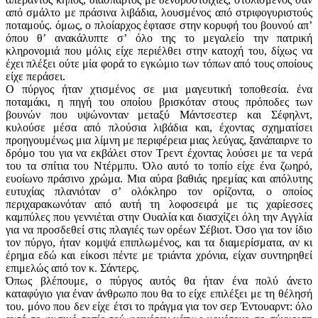
από σμάλτο με πράσινα λιβάδια, λουσμένος από στριφογυριστούς
ποταμούς. όμως, ο πλοίαρχος έφτασε στην κορυφή του βουνού απ’
όπου θ’ ανακάλυπτε σ’ όλο της το μεγαλείο την πατρική
κληρονομιά που μόλις είχε περιέλθει στην κατοχή του, δίχως να
έχει πλέξει ούτε μία φορά το εγκώμιο των τόπων από τους οποίους
είχε περάσει.
Ο πύργος ήταν χτισμένος σε μια μαγευτική τοποθεσία. ένα
ποταμάκι, η πηγή του οποίου βρισκόταν στους πρόποδες των
βουνών που υψώνονταν μεταξύ Μάντσεστερ και Σέφηλντ,
κυλούσε μέσα από πλούσια λιβάδια και, έχοντας σχηματίσει
προηγουμένως μια λίμνη με περιφέρεια μιας λεύγας, ξανάπαιρνε το
δρόμο του για να εκβάλει στον Τρεντ έχοντας λούσει με τα νερά
του τα σπίτια του Ντέρμπυ. Όλο αυτό το τοπίο είχε ένα ζωηρό,
ευοίωνο πράσινο χρώμα. Μια αύρα βαθιάς ηρεμίας και απόλυτης
ευτυχίας πλανιόταν σ’ ολόκληρο τον ορίζοντα, ο οποίος
περιχαρακωνόταν από αυτή τη λοφοσειρά με τις χαρίεσσες
καμπύλες που γεννιέται στην Ουαλία και διασχίζει όλη την Αγγλία
για να προσδεθεί στις πλαγιές των ορέων Σέβιοτ. Όσο για τον ίδιο
τον πύργο, ήταν κομψά επιπλωμένος, και τα διαμερίσματα, αν κι
έρημα εδώ και είκοσι πέντε με τριάντα χρόνια, είχαν συντηρηθεί
επιμελώς από τον κ. Σάντερς.
Όπως βλέπουμε, ο πύργος αυτός θα ήταν ένα πολύ άνετο
καταφύγιο για έναν άνθρωπο που θα το είχε επιλέξει με τη θέλησή
του. μόνο που δεν είχε έτσι το πράγμα για τον σερ Έντουαρντ: όλο