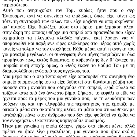
περισσότερο.
Αυτό που ανησυχούσε τον Τομ, κυρίως, ήταν που ο σερ
Έντουαρντ, αντί να συνεχίσει να επιδιώκει, όπως είχε κάνει ώς
τότε, τη συντροφιά των φίλων του, είχε αρχίσει να απομακρύνεται
απ’ αυτούς. Είχε διαλέξει, μέσα στο πάρκο, μια ξέμακρη αλέα,
στην άκρη της οποίας υπήρχε μια σπηλιά από πρασινάδα που είχαν
σχηματίσει τα πλεγμένα κλαδιά: πήγαινε εκεί λοιπόν για ν’
απομονωθεί και παρέμενε ώρες ολόκληρες στο μέρος αυτό χωρίς
κανείς να τολμά να τον ενοχλήσει. Κάθε μέρα, αυτή η ανάγκη του
για μοναξιά μεγάλωνε. οι συννεφιασμένοι μήνες πλησίαζαν κι όλα
προμήνυαν πως, εκτός θαύματος, ο κυβερνήτης δεν θ’ άντεχε τη
μοιραία αυτή εποχή: όμως, ο Θεός έκανε το θαύμα Του με τη
διαμεσολάβηση ενός από τους αγγέλους του.
Μια μέρα που ο σερ Έντουαρντ είχε αποσυρθεί στο συνηθισμένο
σημείο απομόνωσής του κι είχε βυθιστεί στη θανάσιμη ρέμβη του,
άκουσε στο μονοπάτι που οδηγούσε στη σπηλιά, ξερά φύλλα να
τρίζουν κάτω από ένα άγνωστο βήμα. Σήκωσε το κεφάλι κι είδε να
’ρχεται προς το μέρος του μια γυναίκα που, με τη λευκότητα των
ρούχων της και την ελαφράδα της περπατησιάς της, έμοιαζε με
οπτασία μέσα στο σκοτάδι της αλέας. τα μάτια του στυλώθηκαν με
κατάπληξη πάνω στον άνθρωπο που δεν είχε φοβηθεί να έρθει να
τον ενοχλήσει. Ο καπετάνιος καρτερούσε σιωπηλός.
Ήταν μια γυναίκα η οποία έδειχνε γύρω στα είκοσι πέντε αλλά
πρέπει να ήταν λίγο μεγαλύτερη, μια γυναίκα που ήταν ακόμη
όμορφη, όμως όχι μ’ αυτό το κάλλος της πρώτης εκθαμβωτικής