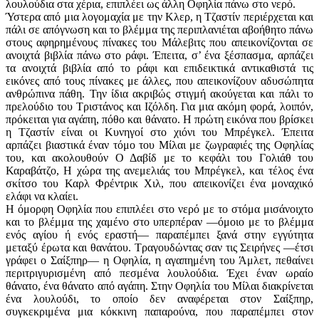
λουλούδια στα χέρια, επιπλέει ως άλλη Οφηλία πάνω στο νερό.
Ύστερα από μια λογομαχία με την Κλερ, η Τζαστίν περιέρχεται και
πάλι σε απόγνωση και το βλέμμα της περιπλανιέται αβοήθητο πάνω
στους αφηρημένους πίνακες του Μάλεβιτς που απεικονίζονται σε
ανοιχτά βιβλία πάνω στο ράφι. Έπειτα, σ’ ένα ξέσπασμα, αρπάζει
τα ανοιχτά βιβλία από το ράφι και επιδεικτικά αντικαθιστά τις
εικόνες από τους πίνακες με άλλες, που απεικονίζουν αδυσώπητα
ανθρώπινα πάθη. Την ίδια ακριβώς στιγμή ακούγεται και πάλι το
πρελούδιο του Τριστάνος και Ιζόλδη. Για μια ακόμη φορά, λοιπόν,
πρόκειται για αγάπη, πόθο και θάνατο. Η πρώτη εικόνα που βρίσκει
η Τζαστίν είναι οι Κυνηγοί στο χιόνι του Μπρέγκελ. Έπειτα
αρπάζει βιαστικά έναν τόμο του Μίλαι με ζωγραφιές της Οφηλίας
του, και ακολουθούν Ο Δαβίδ με το κεφάλι του Γολιάθ του
Καραβάτζο, Η χώρα της ανεμελιάς του Μπρέγκελ, και τέλος ένα
σκίτσο του Καρλ Φρέντρικ Χιλ, που απεικονίζει ένα μοναχικό
ελάφι να κλαίει.
Η όμορφη Οφηλία που επιπλέει στο νερό με το στόμα μισάνοιχτο
και το βλέμμα της χαμένο στο υπερπέραν —όμοιο με το βλέμμα
ενός ­αγίου ή ενός εραστή— παραπέμπει ξανά στην εγγύτητα
μεταξύ έρωτα και θανάτου. Τραγουδώντας σαν τις Σειρήνες —έτσι
γράφει ο Σαίξπηρ— η Οφηλία, η αγαπημένη του Άμλετ, πεθαίνει
περιτριγυρισμένη από πεσμένα λουλούδια. Έχει έναν ωραίο
θάνατο, ένα θάνατο από αγάπη. Στην Οφηλία του Μίλαι διακρίνεται
ένα λουλούδι, το οποίο δεν αναφέρεται στον Σαίξπηρ,
συγκεκριμένα μια κόκκινη παπαρούνα, που παραπέμπει στον