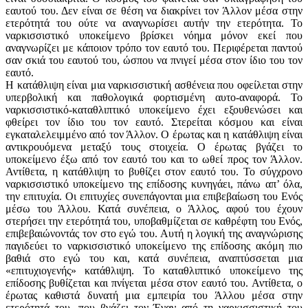
εαυτού του. Δεν είναι σε θέση να διακρίνει τον Άλλον μέσα στην
ετερότητά του ούτε να αναγνωρίσει αυτήν την ετερότητα. Το
ναρκισσιστικό υποκείμενο βρίσκει νόημα μόνον εκεί που
αναγνωρίζει με κάποιον τρόπο τον εαυτό του. Περιφέρεται παντού
σαν σκιά του εαυτού του, ώσπου να πνιγεί μέσα στον ίδιο του τον
εαυτό.
Η κατάθλιψη είναι μια ναρκισσιστική ασθένεια που οφείλεται στην
υπερβολική και παθολογικά φορτισμένη αυτο-αναφορά. Το
ναρκισσιστικό-καταθλιπτικό υποκείμενο έχει εξουθενώσει και
φθείρει τον ίδιο του τον εαυτό. Στερείται ­κόσμου και είναι
εγκαταλελειμμένο από τον Άλλον. Ο έρωτας και η κατάθλιψη είναι
αντικρουόμενα μεταξύ τους στοιχεία. Ο έρωτας βγάζει το
υποκείμενο έξω από τον εαυτό του και το ωθεί προς τον Άλλον.
Αντίθετα, η κατάθλιψη το βυθίζει στον εαυτό του. Το σύγχρονο
ναρκισσιστικό υποκείμενο της επίδοσης κυνηγάει, πάνω απ’ όλα,
την επιτυχία. Οι επιτυχίες συνεπάγονται μια επιβεβαίωση του Ενός
μέσω του Άλλου. Κατά συνέπεια, ο Άλλος, αφού του έχουν
στερήσει την ετερότητά του, υποβαθμίζεται σε καθρέφτη του Ενός,
επιβεβαιώνοντάς τον στο εγώ του. Αυτή η λογική της αναγνώρισης
παγιδεύει το ναρκισσιστικό υποκείμενο της επίδοσης ακόμη πιο
βαθιά στο εγώ του και, κατά συνέπεια, αναπτύσσεται μια
«επιτυχιογενής» κατάθλιψη. Το καταθλιπτικό υποκείμενο της
επίδοσης βυθίζεται και πνίγεται μέσα στον εαυτό του. Αντίθετα, ο
έρωτας καθιστά δυνατή μια εμπειρία του Άλλου μέσα στην
ετερότητά του, που βγάζει τον Έναν από τη ναρκισσιστική του