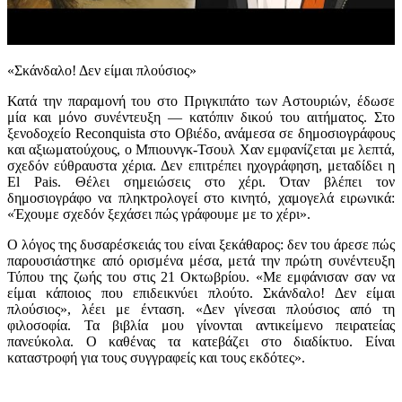
«Σκάνδαλο! Δεν είμαι πλούσιος»
Κατά την παραμονή του στο Πριγκιπάτο των Αστουριών, έδωσε
μία και μόνο συνέντευξη — κατόπιν δικού του αιτήματος. Στο
ξενοδοχείο Reconquista στο Οβιέδο, ανάμεσα σε δημοσιογράφους
και αξιωματούχους, ο Μπιουνγκ-Τσουλ Χαν εμφανίζεται με λεπτά,
σχεδόν εύθραυστα χέρια. Δεν επιτρέπει ηχογράφηση, μεταδίδει η
El Pais. Θέλει σημειώσεις στο χέρι. Όταν βλέπει τον
δημοσιογράφο να πληκτρολογεί στο κινητό, χαμογελά ειρωνικά:
«Έχουμε σχεδόν ξεχάσει πώς γράφουμε με το χέρι».
Ο λόγος της δυσαρέσκειάς του είναι ξεκάθαρος: δεν του άρεσε πώς
παρουσιάστηκε από ορισμένα μέσα, μετά την πρώτη συνέντευξη
Τύπου της ζωής του στις 21 Οκτωβρίου. «Με εμφάνισαν σαν να
είμαι κάποιος που επιδεικνύει πλούτο. Σκάνδαλο! Δεν είμαι
πλούσιος», λέει με ένταση. «Δεν γίνεσαι πλούσιος από τη
φιλοσοφία. Τα βιβλία μου γίνονται αντικείμενο πειρατείας
πανεύκολα. Ο καθένας τα κατεβάζει στο διαδίκτυο. Είναι
καταστροφή για τους συγγραφείς και τους εκδότες».