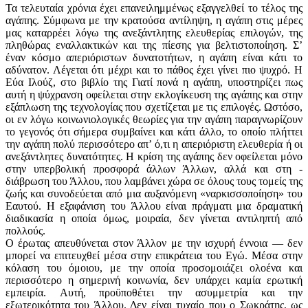
Τα τελευταία χρόνια έχει επανειλημμένως εξαγγελθεί το τέλος της
αγάπης. Σύμφωνα με την κρατούσα αντίληψη, η αγάπη στις μέρες
μας καταρ­ρέει λόγω της ανεξάντλητης ελευθερίας επιλογών, της
πληθώρας εναλλακτικών και της πίεσης για βελτιστοποίηση. Σ’
έναν κόσμο απεριόριστων δυνατοτήτων, η αγάπη είναι κάτι το
αδύνατον. Λέγεται ότι μέχρι και το πάθος έχει γίνει πιο ψυχρό. Η
Εύα Ιλούζ, στο βιβλίο της Γιατί πονά η αγάπη, υποστηρίζει πως
αυτή η ψύχρανση οφείλεται στην εκλογίκευση της αγάπης και στην
εξάπλωση της τεχνολογίας που σχετίζεται με τις επιλογές. Ωστόσο,
οι εν λόγω κοινωνιολογικές θεω­ρίες για την αγάπη παραγνωρίζουν
το γεγονός ότι σήμερα συμβαίνει και κάτι άλλο, το οποίο πλήττει
την αγάπη πολύ περισσότερο απ’ ό,τι η απεριόριστη ελευθερία ή οι
ανεξάντλητες δυνατότητες. Η κρίση της αγάπης δεν οφείλεται μόνο
στην υπερβολική προσφορά άλλων Άλλων, αλλά και στη ­
διάβρωση του Άλλου, που λαμβάνει χώρα σε όλους τους τομείς της
ζωής και συνοδεύεται από μια αυξανόμενη «ναρκισσοποίηση» του
Εαυτού. Η εξαφάνιση του Άλλου είναι πράγματι μια δραματική
διαδικασία η οποία όμως, μοιραία, δεν γίνεται αντιληπτή από
πολλούς.
Ο έρωτας απευθύνεται στον Άλλον με την ισχυρή έννοια — δεν
μπορεί να επιτευχθεί μέσα στην επικράτεια του Εγώ. Μέσα στην
κόλαση του όμοιου, με την οποία προσομοιάζει ολοένα και
περισσότερο η σημερινή κοινωνία, δεν υπάρχει καμία ερωτική
εμπειρία. Aυτή, προϋποθέτει την ασυμμετρία και την
εξωτερικότητα του Άλλου. Δεν είναι τυχαίο που ο Σωκράτης, ως