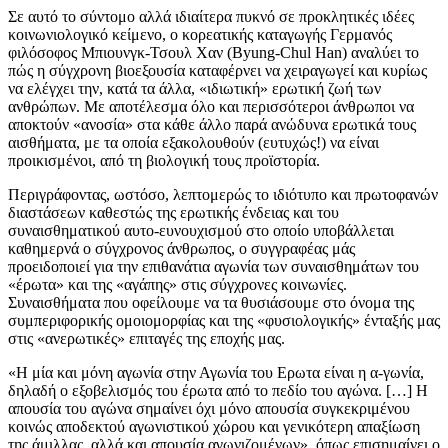
Σε αυτό το σύντομο αλλά ιδιαίτερα πυκνό σε προκλητικές ιδέες
κοινωνιολογικό κείμενο, ο κορεατικής καταγωγής Γερμανός
φιλόσοφος Μπιουνγκ-Τσουλ Χαν (Byung-Chul Han) αναλύει το
πώς η σύγχρονη βιοεξουσία καταφέρνει να χειραγωγεί και κυρίως
να ελέγχει την, κατά τα άλλα, «ιδιωτική» ερωτική ζωή των
ανθρώπων. Με αποτέλεσμα όλο και περισσότεροι άνθρωποι να
αποκτούν «ανοσία» στα κάθε άλλο παρά ανώδυνα ερωτικά τους
αισθήματα, με τα οποία εξακολουθούν (ευτυχώς!) να είναι
προικισμένοι, από τη βιολογική τους προϊστορία.
Περιγράφοντας, ωστόσο, λεπτομερώς το ιδιότυπο και πρωτοφανών
διαστάσεων καθεστώς της ερωτικής ένδειας και του
συναισθηματικού αυτο-ευνουχισμού στο οποίο υποβάλλεται
καθημερνά ο σύγχρονος άνθρωπος, ο συγγραφέας μάς
προειδοποιεί για την επιθανάτια αγωνία των συναισθημάτων του
«έρωτα» και της «αγάπης» στις σύγχρονες κοινωνίες.
Συναισθήματα που οφείλουμε να τα θυσιάσουμε στο όνομα της
συμπεριφορικής ομοιομορφίας και της «φυσιολογικής» ένταξής μας
στις «ανερωτικές» επιταγές της εποχής μας.
«Η μία και μόνη αγωνία στην Αγωνία του Ερωτα είναι η α-γωνία,
δηλαδή ο εξοβελισμός του έρωτα από το πεδίο του αγώνα. […] Η
απουσία του αγώνα σημαίνει όχι μόνο απουσία συγκεκριμένου
κοινώς αποδεκτού αγωνιστικού χώρου και γενικότερη απαξίωση
της άμιλλας, αλλά και απουσία αγωνιζομένων», όπως επισημαίνει ο