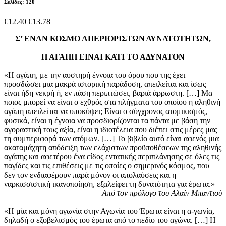
Σελίδες: 120
€12.40
€13.78
Σ’ ΕΝΑΝ ΚΟΣΜΟ ΑΠΕΡΙΟΡΙΣΤΩΝ ΔΥΝΑΤΟΤΗΤΩΝ,
Η ΑΓΑΠΗ ΕΙΝΑΙ ΚΑΤΙ ΤΟ ΑΔΥΝΑΤΟΝ
«H αγάπη, με την αυστηρή έννοια του όρου που της έχει
προσδώσει μια μακρά ιστορική παράδοση, απειλείται και ίσως
είναι ήδη νεκρή ή, εν πάση περιπτώσει, βαριά άρρωστη. […] Μα
ποιος μπορεί να είναι ο εχθρός στα πλήγματα του οποίου η αληθινή
αγάπη απειλείται να υποκύψει; Είναι ο σύγχρονος ατομικισμός,
φυσικά, είναι η έγνοια να προσδιορίζονται τα πάντα με βάση την
αγοραστική τους αξία, είναι η ιδιοτέλεια που διέπει στις μέρες μας
τη συμπεριφορά των ατόμων. […] Το βιβλίο αυτό είναι αφενός μια
ακαταμάχητη απόδειξη των ελάχιστων προϋποθέσεων της αληθινής
αγάπης και αφετέρου ένα είδος εντατικής περιπλάνησης σε όλες τις
παγίδες και τις επιθέσεις με τις οποίες ο σημερινός κόσμος, που
δεν τον ενδιαφέρουν παρά μόνον οι απολαύσεις και η
ναρκισσιστική ικανοποίηση, εξαλείφει τη δυνατότητα για έρωτα.»
Από τον πρόλογο του Αλαίν Μπαντιού
«Η μία και μόνη αγωνία στην Αγωνία του Έρωτα είναι η α-γωνία,
δηλαδή ο εξοβελισμός του έρωτα από το πεδίο του αγώνα. […] Η