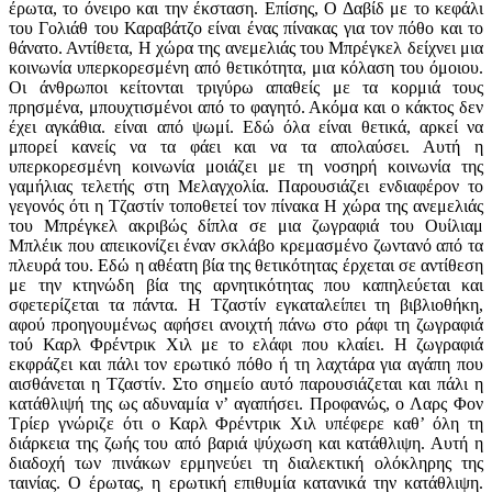
έρωτα, το όνειρο και την έκσταση. Επίσης, Ο Δαβίδ με το κεφάλι
του Γολιάθ του Καραβάτζο είναι ένας πίνακας για τον πόθο και το
θάνατο. Αντίθετα, Η χώρα της ανεμελιάς του Μπρέγκελ δείχνει μια
κοινωνία υπερκορεσμένη από θετικότητα, μια κόλαση του ­όμοιου.
Οι άνθρωποι κείτονται τριγύρω απαθείς με τα κορμιά τους
πρησμένα, μπουχτισμένοι από το φαγητό. Ακόμα και ο κάκτος δεν
έχει αγκάθια. είναι από ψωμί. Εδώ όλα είναι θετικά, αρκεί να
μπορεί κανείς να τα φάει και να τα απολαύσει. Αυτή η
υπερκορεσμένη κοινωνία μοιάζει με τη νοσηρή κοινωνία της
γαμήλιας τελετής στη Μελαγχολία. Παρουσιάζει ενδιαφέρον το
γεγονός ότι η Τζαστίν τοποθετεί τον πίνακα Η χώρα της ανεμελιάς
του Μπρέγκελ ακριβώς δίπλα σε μια ζωγραφιά του Ουίλιαμ
Μπλέικ που απεικονίζει έναν σκλάβο κρεμασμένο ζωντανό από τα
πλευρά του. Εδώ η αθέατη βία της θετικότητας έρχεται σε αντίθεση
με την κτηνώδη βία της αρνητικότητας που καπηλεύεται και
σφετερίζεται τα πάντα. Η Τζαστίν εγκαταλείπει τη βιβλιοθήκη,
αφού προηγουμένως αφήσει ανοιχτή πάνω στο ράφι τη ζωγραφιά
τού Καρλ Φρέντρικ Χιλ με το ελάφι που κλαίει. Η ζωγραφιά
εκφράζει και πάλι τον ερωτικό πόθο ή τη λαχτάρα για αγάπη που
αισθάνεται η Τζαστίν. Στο σημείο αυτό παρουσιάζεται και πάλι η
κατάθλιψή της ως αδυναμία ν’ αγαπήσει. Προφανώς, ο Λαρς Φον
Τρίερ γνώριζε ότι ο Καρλ Φρέντρικ Χιλ υπέφερε καθ’ όλη τη
διάρκεια της ζωής του από βαριά ψύχωση και κατάθλιψη. Αυτή η
διαδοχή των πινάκων ερμηνεύει τη διαλεκτική ολόκληρης της
ταινίας. Ο έρωτας, η ερωτική επιθυμία κατανικά την κατάθλιψη.