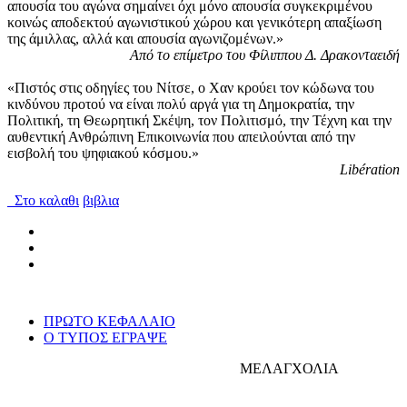
απουσία του αγώνα σημαίνει όχι μόνο απουσία συγκεκριμένου
κοινώς αποδεκτού αγωνιστικού χώρου και γενικότερη απαξίωση
της άμιλλας, αλλά και απουσία αγωνιζομένων.»
Από το επίμετρο του Φίλιππου Δ. Δρακονταειδή
«Πιστός στις οδηγίες του Νίτσε, ο Χαν κρούει τον κώδωνα του
κινδύνου προτού να είναι πολύ αργά για τη Δημοκρατία, την
Πολιτική, τη Θεωρητική Σκέψη, τον Πολιτισμό, την Τέχνη και την
αυθεντική Ανθρώπινη Επικοινωνία που απειλούνται από την
εισβολή του ψηφιακού κόσμου.»
Libération
Στο καλαθι
βιβλια
ΠΡΩΤΟ ΚΕΦΑΛΑΙΟ
Ο ΤΥΠΟΣ ΕΓΡΑΨΕ
ΜΕΛΑΓΧΟΛΙΑ