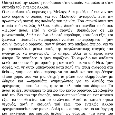
Οδηγεί από την κόλαση του όμοιου στην ατοπία, και μάλιστα στην
ουτοπία τού εντελώς Άλλου.
Ο αποκαλυπτικός ουρανός της Μελαγχολίας μοιάζει μ’ εκείνον τον
κενό ουρανό ο οποίος, για τον Μπλανσό, αντιπροσωπεύει την
πρωταρχική σκηνή της παιδικής του ηλικίας. Του αποκαλύπτει την
ατοπία τού εντελώς Άλλου, καθώς διακόπτει αιφνίδια το όμοιο:
«Ήμουν παιδί, επτά ή οκτώ χρονών, βρισκόμουν σε μια
μονοκατοικία, δίπλα σε ένα κλειστό παράθυρο, κοιτούσα έξω, και
ξαφνικά —τίποτα δεν θα μπορούσε να είναι πιο απρόσμενο— ήταν
σαν ν’ άνοιγε ο ουρανός, σαν ν’ άνοιγε στο απείρως άπειρο, για να
με προσκαλέσει μέσω αυτής της συγκλονιστικής στιγμής του
ανοίγματος να αναγνωρίσω το άπειρο, αλλά το απείρως κενό
άπειρο. Το αποτέλεσμα ήταν παράξενο. Το αιφνίδιο και απόλυτο
κενό του ουρανού, μη ορατό, μη σκοτεινό —κενό από Θεό: ήταν
σαφές, και γι’ αυτό ξεπερνούσε κατά πολύ την απλή αναφορά στα
θεία—, γοήτευσε τόσο απρόσμενα το παιδί και του προξένησε
τέτοια χαρά, που για μια στιγμή τα μάτια του πλημμύρισαν με
δάκρυα και —προσθέτω ανησυχώντας για το αληθές του
πράγματος— πιστεύω πως ήταν τα τελευταία του δάκρυα.» Το
παιδί το έχει συνεπάρει το άπειρο του κενού ουρανού. Ξεριζωμένο
από την ίδια του την ύπαρξη, απο-εσωτερικεύεται σε ένα ατοπικό
έξω, απ-οριοθετείται και εκ-κενώνεται. Αυτό το καταστροφικό
γεγονός, αυτή η εισβολή τού έξω, του εντελώς Άλλου
πραγματοποιείται σαν μια αποβολή του εαυτού, σαν μια κατάργηση
και εκκένωση του εαυτού, δηλαδή ως θάνατος: «Το κενό του