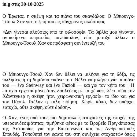
in.g στις 30-10-2025
Ο Έρωτας, η σκέψη και τα πιάνα του σκανδάλου: Ο Μπιουνγκ-
Τσουλ Χαν για τη ζωή του ως σύγχρονος φιλόσοφος
«Δεν γίνεσαι πλούσιος από τη φιλοσοφία. Τα βιβλία μου γίνονται
αντικείμενο πειρατείας πανεύκολα», είπε μεταξύ άλλων ο
Μπιουνγκ-Τσουλ Χαν σε πρόσφατη συνέντευξή του
Ο Μπιουνγκ-Τσουλ Χαν δεν θέλει να μιλήσει για τη δόξα, τις
πωλήσεις ή τη δημόσια εικόνα του. Θέλει να μιλήσει για τα πιάνα
του — ένα Steinway και ένα Fazioli — και για τον κήπο του. «Η
ευτυχία έρχεται μόνο όταν δουλεύεις με τα χέρια», λέει. «Για τον
Χάιντεγκερ η σκέψη ήταν χειρωνακτική εργασία· το ίδιο και για
τον Πάουλ Τσέλαν η καλή ποίηση. Χωρίς κόπο, δεν υπάρχει
ευτυχία, ούτε σκέψη, ούτε δράση».
Ο Χαν, ένας από τους πιο δημοφιλείς στοχαστές της εποχής της
υπερσυνδεσιμότητας, τιμήθηκε φέτος με το Βραβείο Πριγκίπισσας
της Αστουρίας για την Επικοινωνία και τις Ανθρωπιστικές
Σπουδές. Tοποθετεί τον εαυτό του στη συνέχεια στοχαστών όπως