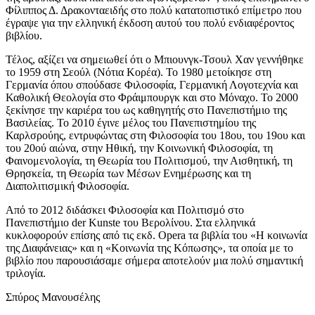
Φίλιππος Δ. Δρακονταειδής στο πολύ κατατοπιστικό επίμετρο που
έγραψε για την ελληνική έκδοση αυτού του πολύ ενδιαφέροντος
βιβλίου.
Τέλος, αξίζει να σημειωθεί ότι ο Μπιουνγκ-Τσουλ Χαν γεννήθηκε
το 1959 στη Σεούλ (Νότια Κορέα). Το 1980 μετοίκησε στη
Γερμανία όπου σπούδασε Φιλοσοφία, Γερμανική Λογοτεχνία και
Καθολική Θεολογία στο Φράιμπουργκ και στο Μόναχο. Το 2000
ξεκίνησε την καριέρα του ως καθηγητής στο Πανεπιστήμιο της
Βασιλείας. Το 2010 έγινε μέλος του Πανεπιστημίου της
Καρλσρούης, εντρυφώντας στη Φιλοσοφία του 18ου, του 19ου και
του 20ού αιώνα, στην Ηθική, την Κοινωνική Φιλοσοφία, τη
Φαινομενολογία, τη Θεωρία του Πολιτισμού, την Αισθητική, τη
Θρησκεία, τη Θεωρία των Μέσων Ενημέρωσης και τη
Διαπολιτισμική Φιλοσοφία.
Από το 2012 διδάσκει Φιλοσοφία και Πολιτισμό στο
Πανεπιστήμιο der Kunste του Βερολίνου. Στα ελληνικά
κυκλοφορούν επίσης από τις εκδ. Opera τα βιβλία του «Η κοινωνία
της Διαφάνειας» και η «Κοινωνία της Κόπωσης», τα οποία με το
βιβλίο που παρουσιάσαμε σήμερα αποτελούν μια πολύ σημαντική
τριλογία.
Σπύρος Μανουσέλης