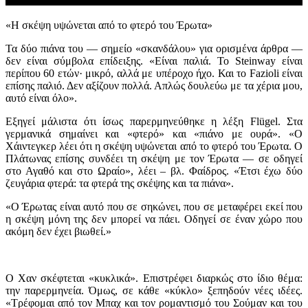
«Η σκέψη υψώνεται από το φτερό του Έρωτα»
Τα δύο πιάνα του — σημείο «σκανδάλου» για ορισμένα άρθρα —
δεν είναι σύμβολα επίδειξης. «Είναι παλιά. Το Steinway είναι
περίπου 60 ετών· μικρό, αλλά με υπέροχο ήχο. Και το Fazioli είναι
επίσης παλιό. Δεν αξίζουν πολλά. Απλώς δουλεύω με τα χέρια μου,
αυτό είναι όλο».
Εξηγεί μάλιστα ότι ίσως παρερμηνεύθηκε η λέξη Flügel. Στα
γερμανικά σημαίνει και «φτερό» και «πιάνο με ουρά». «Ο
Χάιντεγκερ λέει ότι η σκέψη υψώνεται από το φτερό του Έρωτα. Ο
Πλάτωνας επίσης συνδέει τη σκέψη με τον Έρωτα — σε οδηγεί
στο Αγαθό και στο Ωραίο», λέει – βλ. Φαίδρος. «Έτσι έχω δύο
ζευγάρια φτερά: τα φτερά της σκέψης και τα πιάνα».
«Ο Έρωτας είναι αυτό που σε σηκώνει, που σε μεταφέρει εκεί που
η σκέψη μόνη της δεν μπορεί να πάει. Οδηγεί σε έναν χώρο που
ακόμη δεν έχει βιωθεί.»
Ο Χαν σκέφτεται «κυκλικά». Επιστρέφει διαρκώς στο ίδιο θέμα:
την παρερμηνεία. Όμως, σε κάθε «κύκλο» ξεπηδούν νέες ιδέες.
«Τρέφομαι από τον Μπαχ και τον ρομαντισμό του Σούμαν και του