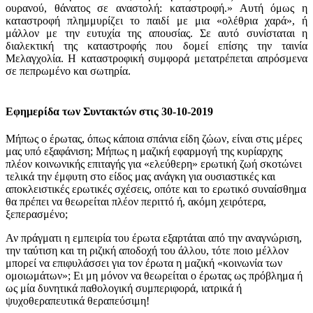
ουρανού, θάνατος σε αναστολή: καταστροφή.» Αυτή όμως η
καταστροφή πλημμυρίζει το παιδί με μια «ολέθρια χαρά», ή
μάλλον με την ευτυχία της απουσίας. Σε αυτό συνίσταται η
διαλεκτική της καταστροφής που δομεί επίσης την ταινία
Μελαγχολία. Η καταστροφική συμφορά μετατρέπεται απρόσμενα
σε πεπρωμένο και σωτηρία.
Εφημερίδα των Συντακτών στις 30-10-2019
Μήπως ο έρωτας, όπως κάποια σπάνια είδη ζώων, είναι στις μέρες
μας υπό εξαφάνιση; Μήπως η μαζική εφαρμογή της κυρίαρχης
πλέον κοινωνικής επιταγής για «ελεύθερη» ερωτική ζωή σκοτώνει
τελικά την έμφυτη στο είδος μας ανάγκη για ουσιαστικές και
αποκλειστικές ερωτικές σχέσεις, οπότε και το ερωτικό συναίσθημα
θα πρέπει να θεωρείται πλέον περιττό ή, ακόμη χειρότερα,
ξεπερασμένο;
Αν πράγματι η εμπειρία του έρωτα εξαρτάται από την αναγνώριση,
την ταύτιση και τη ριζική αποδοχή του άλλου, τότε ποιο μέλλον
μπορεί να επιφυλάσσει για τον έρωτα η μαζική «κοινωνία των
ομοιωμάτων»; Ει μη μόνον να θεωρείται ο έρωτας ως πρόβλημα ή
ως μία δυνητικά παθολογική συμπεριφορά, ιατρικά ή
ψυχοθεραπευτικά θεραπεύσιμη!