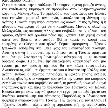
θανατηφόρο πλανήτη.
Ο έρωτας νικάει την κατάθλιψη. Η τεταμένη σχέση μεταξύ αγάπης
και κατάθλιψης κυριαρχεί εκ προοιμίου στον κινηματογραφικό
λόγο της ­Μελαγχολίας. Το πρελούδιο του Τριστάνος και Ιζόλδη,
που επενδύει μουσικά την ταινία, επικαλείται τη δύναμη της
αγάπης. Η κατάθλιψη παρουσιάζεται ως αδυναμία της αγάπης, ή η
αδυναμία για αγάπη οδηγεί στην κατάθλιψη. Μόνον ο πλανήτης
Μελαγχολία, ως ατοπικός Άλλος που εισβάλλει στην κόλαση του
όμοιου, εξάπτει τον ερωτικό πόθο της Τζαστίν. Στη γυμνή σκηνή
πάνω στα βράχια, στο ποτάμι, βλέπει κανείς το κορμί μιας
ερωμένης να φλέγεται από ηδονή. Γεμάτη προσμονή, η Τζαστίν
ξαπλώνει λουσμένη στο μπλε φως του θανατηφόρου πλανήτη.
Αυτή η σκηνή δημιουργεί την εντύπωση ότι η Τζαστίν πράγματι
περιμένει με λαχτάρα τη θανατηφόρα σύγκρουση με το ατοπικό
ουράνιο σώμα. Περιμένει την επερχόμενη καταστροφή σαν μια
ένωση με τον εραστή της που θα την κάνει ευτυχισμένη.
Αναπόφευκτα, εδώ μας έρχεται στο νου ο θάνατος της Ιζόλδης από
αγάπη. Καθώς ο θάνατος πλησιάζει, η Ιζόλδη επίσης ενδίδει,
έμπλεος ηδονής, στο «σύμπαν που πνέει την ανάσα του κόσμου».
Δεν είναι τυχαίο που ακριβώς σε αυτή τη μοναδική ερωτική σκηνή
της ταινίας ηχεί και πάλι το πρελούδιο του Τριστάνος και Ιζόλδη.
Επικαλείται με έναν μαγικό τρόπο την εγγύτητα μεταξύ έρωτα και
θανάτου, αποκάλυψης και λύτρωσης. Παραδόξως, ο θάνατος που
πλησιάζει αναζωογονεί την Τζαστίν. Την ανοίγει για τον Άλλον. Η
Τζαστίν, ελεύθερη πλέον από τη ναρκισσιστική της αιχμαλωσία,