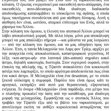
κόλαση. Ο έρωτας ενεργοποιεί μια οικειοθελή αυτο-απόρριψη, ένα
οικειοθελές αυτο-άδειασμα. Μια ιδιαίτερη διαδικασία
αποδυνάμωσης καταλαμβάνει το υποκείμενο της αγάπης, η οποία
όμως ταυτόχρονα συνοδεύεται από μια αίσθηση δύναμης. Αυτή η
αίσθηση δεν είναι, ωστόσο, ατομικό επίτευγμα του Ενός, αλλά το
χάρισμα του Άλλου.
Στην κόλαση του όμοιου, η έλευση του ατοπικού Άλλου μπορεί να
λάβει αποκαλυπτική μορφή. Με άλλα λόγια, μόνο μια αποκάλυψη
μπορεί να μας απαλλάξει σήμερα —και μάλιστα να μας λυτρώσει
— από την κόλαση του όμοιου, και να μας οδηγήσει προς τον
Άλλον. Έτσι, η ταινία Μελαγχολία του Λαρς φον Τρίερ, αρχίζει με
την αναγγελία ενός αποκαλυπτικού, καταστροφικού γεγονότος. Η
λέξη «κατ-αστρο-φή» στα λατινικά (des-astrum) σημαίνει κακό
άστρο, δηλαδή κακοτυχία, δυστυχία. Στον νυχτερινό ουρανό, στην
έπαυλη της αδελφής της, η Τζαστίν ανακαλύπτει ένα κοκκινωπό
αστέρι που λαμπυρίζει, το οποίο αργότερα αποδεικνύεται πως είναι
ένα κακό άστρο. Η Μελαγχολία είναι ένα desastrum, με το οποίο
ξεκινά ολόκληρη η συμφορά. Παρόλο που είναι όμως κάτι το
αρνητικό, εκπηγάζει από αυτό μια θεραπευτική, εξαγνιστική
ενέργεια. Το όνομα «Μελαγχολία» είναι παράδοξο, στο μέτρο που
ο πλανήτης προκαλεί την ίαση από την κατάθλιψη, μια ιδιαίτερη
μορφή της μελαγχολίας. Εμφανίζεται ως ο ατοπικός Άλλος που
τραβάει την Τζαστίν έξω από το βάλτο του ναρκισσισμού, με
αποτέλεσμα εκείνη να ανθίζει κυριολεκτικά αντικρίζοντας τον