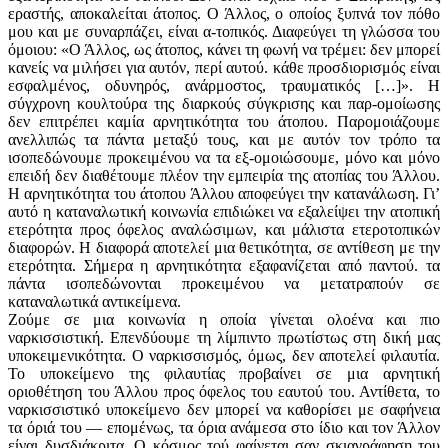
εραστής, αποκαλείται άτοπος. Ο Άλλος, ο οποίος ξυπνά τον πόθο
μου και με συναρπάζει, είναι α-τοπικός. Διαφεύγει τη γλώσσα του
όμοιου: «Ο Άλλος, ως άτοπος, κάνει τη φωνή να τρέμει: δεν μπορεί
κανείς να μιλήσει για αυτόν, περί αυτού. κάθε προσδιορισμός είναι
εσφαλμένος, οδυνηρός, ανάρμοστος, τραυματικός […]». Η
σύγχρονη κουλτούρα της διαρκούς σύγκρισης και παρ-ομοίωσης
δεν επιτρέπει καμία αρνητικότητα του άτοπου. Παρομοιάζουμε
ανελλιπώς τα πάντα μεταξύ τους, και με αυτόν τον τρόπο τα
ισοπεδώνουμε προκειμένου να τα εξ-ομοιώσουμε, μόνο και μόνο
επειδή δεν διαθέτουμε πλέον την εμπειρία της ατοπίας του Άλλου.
Η αρνητικότητα του άτοπου Άλλου αποφεύγει την κατανάλωση. Γι’
αυτό η καταναλωτική κοινωνία επιδιώκει να εξαλείψει την ατοπική
ετερότητα προς όφελος αναλώσιμων, και μάλιστα ετεροτοπικών
διαφορών. Η διαφορά αποτελεί μια θετικότητα, σε αντίθεση με την
ετερότητα. Σήμερα η αρνητικότητα εξαφανίζεται από παντού. τα
πάντα ισοπεδώνονται προκειμένου να μετατραπούν σε
καταναλωτικά αντικείμενα.
Ζούμε σε μια κοινωνία η οποία γίνεται ολοένα και πιο
ναρκισσιστική. Επενδύουμε τη λίμπιντο πρωτίστως στη δική μας
υποκειμενικότητα. Ο ναρκισσισμός, όμως, δεν αποτελεί φιλαυτία.
Το υποκείμενο της φιλαυτίας προβαίνει σε μια αρνητική
οριοθέτηση του Άλλου προς όφελος του εαυτού του. Αντίθετα, το
ναρκισσιστικό υποκείμενο δεν μπορεί να καθορίσει με σαφήνεια
τα όριά του — επομένως, τα όρια ανάμεσα στο ίδιο και τον Άλλον
είναι δυσδιάκριτα. Ο κόσμος τού φαίνεται σαν σκιαγράφηση του