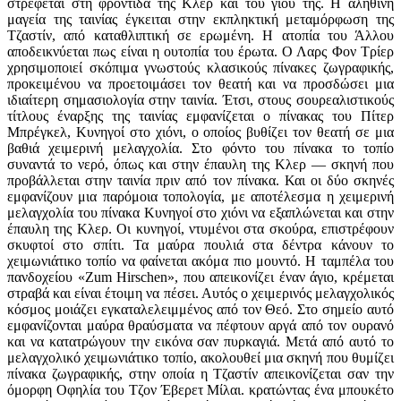
στρέφεται στη φροντίδα της Κλερ και του γιου της. Η αληθινή
μαγεία της ταινίας έγκειται στην εκπληκτική μεταμόρφωση της
Τζαστίν, από καταθλιπτική σε ερωμένη. Η ατοπία του Άλλου
αποδεικνύεται πως είναι η ουτοπία του έρωτα. Ο Λαρς Φον Τρίερ
χρησιμοποιεί σκόπιμα γνωστούς κλασικούς πίνακες ζωγραφικής,
προκειμένου να προετοιμάσει τον θεατή και να προσδώσει μια
ιδιαίτερη σημασιολογία στην ταινία. Έτσι, στους σουρεαλιστικούς
τίτλους έναρξης της ταινίας εμφανίζεται ο πίνακας του Πίτερ
Μπρέγκελ, Κυνηγοί στο χιόνι, ο οποίος βυθίζει τον θεατή σε μια
βαθιά χειμερινή μελαγχολία. Στο φόντο του πίνακα το τοπίο
συναντά το νερό, όπως και στην έπαυλη της Κλερ — σκηνή που
προβάλλεται στην ταινία πριν από τον πίνακα. Και οι δύο σκηνές
εμφανίζουν μια παρόμοια τοπολογία, με αποτέλεσμα η χειμερινή
μελαγχολία του πίνακα Κυνηγοί στο χιόνι να εξαπλώνεται και στην
έπαυλη της Κλερ. Οι κυνηγοί, ντυμένοι στα σκούρα, επιστρέφουν
σκυφτοί στο σπίτι. Τα μαύρα πουλιά στα δέντρα κάνουν το
χειμωνιάτικο τοπίο να φαίνεται ακόμα πιο μουντό. Η ταμπέλα του
πανδοχείου «Zum Hirschen», που απεικονίζει έναν άγιο, κρέμεται
στραβά και είναι έτοιμη να πέσει. Αυτός ο χειμερινός μελαγχολικός
κόσμος μοιάζει εγκαταλελειμμένος από τον Θεό. Στο σημείο αυτό
εμφανίζονται μαύρα θραύσματα να πέφτουν αργά από τον ουρανό
και να κατατρώγουν την εικόνα σαν πυρκαγιά. Μετά από αυτό το
μελαγχολικό χειμωνιάτικο τοπίο, ακολουθεί μια σκηνή που θυμίζει
πίνακα ζωγραφικής, στην οποία η Τζαστίν απεικονίζεται σαν την
όμορφη Οφηλία του Τζον Έβερετ Μίλαι. κρατώντας ένα μπουκέτο