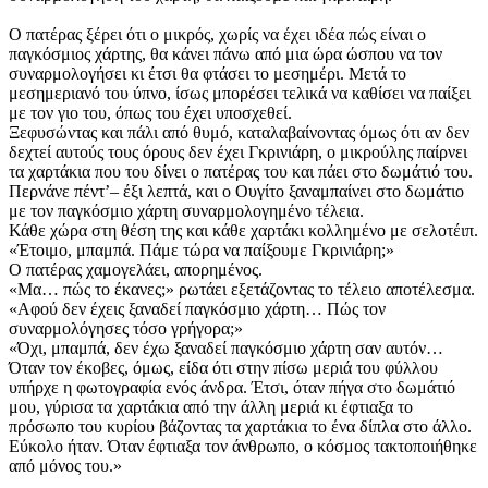
Ο πατέρας ξέρει ότι ο μικρός, χωρίς να έχει ιδέα πώς είναι ο
παγκόσμιος χάρτης, θα κάνει πάνω από μια ώρα ώσπου να τον
συναρμολογήσει κι έτσι θα φτάσει το μεσημέρι. Μετά το
μεσημεριανό του ύπνο, ίσως μπορέσει τελικά να καθίσει να παίξει
με τον γιο του, όπως του έχει υποσχεθεί.
Ξεφυσώντας και πάλι από θυμό, καταλαβαίνοντας όμως ότι αν δεν
δεχτεί αυτούς τους όρους δεν έχει Γκρινιάρη, ο μικρούλης παίρνει
τα χαρτάκια που του δίνει ο πατέρας του και πάει στο δωμάτιό του.
Περνάνε πέντ’– έξι λεπτά, και ο Ουγίτο ξαναμπαίνει στο δωμάτιο
με τον παγκόσμιο χάρτη συναρμολογημένο τέλεια.
Κάθε χώρα στη θέση της και κάθε χαρτάκι κολλημένο με σελοτέιπ.
«Έτοιμο, μπαμπά. Πάμε τώρα να παίξουμε Γκρινιάρη;»
Ο πατέρας χαμογελάει, απορημένος.
«Μα… πώς το έκανες;» ρωτάει εξετάζοντας το τέλειο αποτέλεσμα.
«Αφού δεν έχεις ξαναδεί παγκόσμιο χάρτη… Πώς τον
συναρμολόγησες τόσο γρήγορα;»
«Όχι, μπαμπά, δεν έχω ξαναδεί παγκόσμιο χάρτη σαν αυτόν…
Όταν τον έκοβες, όμως, είδα ότι στην πίσω μεριά του φύλλου
υπήρχε η φωτογραφία ενός άνδρα. Έτσι, όταν πήγα στο δωμάτιό
μου, γύρισα τα χαρτάκια από την άλλη μεριά κι έφτιαξα το
πρόσωπο του κυρίου βάζοντας τα χαρτάκια το ένα δίπλα στο άλλο.
Εύκολο ήταν. Όταν έφτιαξα τον άνθρωπο, ο κόσμος τακτοποιήθηκε
από μόνος του.»