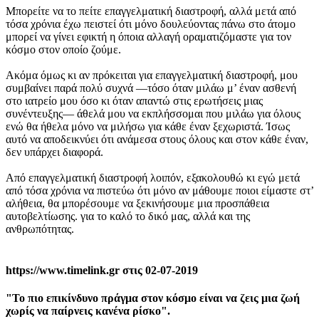
Μπορείτε να το πείτε επαγγελματική διαστροφή, αλλά μετά από
τόσα χρόνια έχω πειστεί ότι μόνο δουλεύοντας πάνω στο άτομο
μπορεί να γίνει εφικτή η όποια αλλαγή οραματιζόμαστε για τον
κόσμο στον οποίο ζούμε.
Ακόμα όμως κι αν πρόκειται για επαγγελματική διαστροφή, μου
συμβαίνει παρά πολύ συχνά —τόσο όταν μιλάω μ’ έναν ασθενή
στο ιατρείο μου όσο κι όταν απαντώ στις ερωτήσεις μιας
συνέντευξης— άθελά μου να εκπλήσσομαι που μιλάω για όλους
ενώ θα ήθελα μόνο να μιλήσω για κάθε έναν ξεχωριστά. Ίσως
αυτό να αποδεικνύει ότι ανάμεσα στους όλους και στον κάθε έναν,
δεν υπάρχει διαφορά.
Από επαγγελματική διαστροφή λοιπόν, εξακολουθώ κι εγώ μετά
από τόσα χρόνια να πιστεύω ότι μόνο αν μάθουμε ποιοι είμαστε στ’
αλήθεια, θα μπορέσουμε να ξεκινήσουμε μια προσπάθεια
αυτοβελτίωσης. για το καλό το δικό μας, αλλά και της
ανθρωπότητας.
https://www.timelink.gr στις 02-07-2019
"Το πιο επικίνδυνο πράγμα στον κόσμο είναι να ζεις μια ζωή
χωρίς να παίρνεις κανένα ρίσκο".