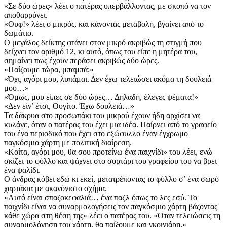
«Σε δύο ώρες» λέει ο πατέρας υπερβάλλοντας, με σκοπό να τον
αποθαρρύνει.
«Ουφ!» λέει ο μικρός, και κάνοντας μεταβολή, βγαίνει από το
δωμάτιο.
Ο μεγάλος δείκτης φτάνει στον μικρό ακριβώς τη στιγμή που
δείχνει τον αριθμό 12, κι αυτό, όπως του είπε η μητέρα του,
σημαίνει πως έχουν περάσει ακριβώς δύο ώρες.
«Παίζουμε τώρα, μπαμπά;»
«Όχι, αγόρι μου, λυπάμαι. Δεν έχω τελειώσει ακόμα τη δουλειά
μου…»
«Όμως, μου είπες σε δύο ώρες… Δηλαδή, έλεγες ψέματα!»
«Δεν είν’ έτσι, Ουγίτο. Έχω δουλειά…»
Τα δάκρυα στο προσωπάκι του μικρού έχουν ήδη αρχίσει να
κυλάνε, όταν ο πατέρας του έχει μια ιδέα. Παίρνει από το γραφείο
του ένα περιοδικό που έχει στο εξώφυλλο έναν έγχρωμο
παγκόσμιο χάρτη με πολιτική διαίρεση.
«Κοίτα, αγόρι μου, θα σου προτείνω ένα παιχνίδι» του λέει, ενώ
σκίζει το φύλλο και ψάχνει στο συρτάρι του γρα­φείου του να βρει
ένα ψαλίδι.
Ο άνδρας κόβει εδώ κι εκεί, μετατρέποντας το φύλλο σ’ ένα σωρό
χαρτάκια με ακανόνιστο σχήμα.
«Αυτό είναι σπαζοκεφαλιά… ένα παζλ όπως το λες εσύ. Το
παιχνίδι είναι να συναρμολογήσεις τον παγκόσμιο χάρτη βάζοντας
κάθε χώρα στη θέση της» λέει ο πατέρας του. «Όταν τελειώσεις τη
συναρμολόγηση του χάρτη, θα παίξουμε και γκρινιάρη.»