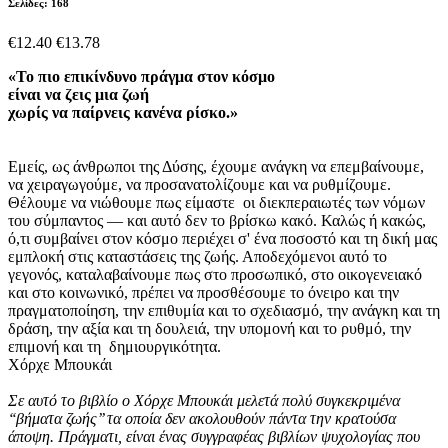
Σελίδες: 168
€12.40
€13.78
«Το πιο επικίνδυνο πράγμα στον κόσμο
είναι να ζεις μια ζωή
χωρίς να παίρνεις κανένα ρίσκο.»
Εμείς, ως άνθρωποι της Δύσης, έχουμε ανάγκη να επεμβαίνουμε,
να χειραγωγούμε, να προσανατολίζουμε και να ρυθμίζουμε.
Θέλουμε να νιώθουμε πως είμαστε οι διεκπεραιωτές των νόμων
του σύμπαντος — και αυτό δεν το βρίσκω κακό. Καλώς ή κακώς,
ό,τι συμβαίνει στον κόσμο περιέχει σ' ένα ποσοστό και τη δική μας
εμπλοκή στις καταστάσεις της ζωής. Αποδεχόμενοι αυτό το
γεγονός, καταλαβαίνουμε πως στο προσωπικό, στο οικογενειακό
και στο κοινωνικό, πρέπει να προσθέσουμε το όνειρο και την
πραγματοποίηση, την επιθυμία και το σχεδιασμό, την ανάγκη και τη
δράση, την αξία και τη δουλειά, την υπομονή και το ρυθμό, την
επιμονή και τη δημιουργικότητα.
Χόρχε Μπουκάι
Σε αυτό το βιβλίο ο Χόρχε Μπουκάι μελετά πολύ συγκεκριμένα
‘‘βήματα ζωής’’ τα οποία δεν ακολουθούν πάντα την κρατούσα
άποψη. Πράγματι, είναι ένας συγγραφέας βιβλίων ψυχολογίας που