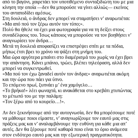
από το βαγόνι, χαιρετάει τον υποτιθέμενο συνταξιδιώτη του με μια
κίνηση την οποία —δεν θα μπορούσε να γίνει αλλιώς— εκείνος
του ανταποδίδει αμέσως.
Στη δουλειά, ο άνδρας δεν μπορεί να σταματήσει ν’ αναρωτιέται:
«Μα από πού τον ξέρω αυτόν τον τύπο;».
Πολύ θα ήθελε να έχει μια φωτογραφία για να τη δείξει στους
συναδέλφους του. Ίσως κάποιος να μπορούσε να τον βοηθήσει ν’
αναγνωρίσει τον άνδρα…
Μετά τη δουλειά αποφασίζει να επιστρέψει σπίτι με τα πόδια,
μήπως έτσι βρει το χρόνο να ψάξει στη μνήμη του.
Μια ώρα αργότερα μπαίνει στο διαμέρισμά του χωρίς να έχει βρει
την απάντηση. Κάνει μπάνιο, τρώει, βλέπει τηλεόραση, αλλά δεν
μπορεί να συγκεντρωθεί.
«Μα πού τον έχω ξαναδεί αυτόν τον άνδρα;» αναρωτιέται ακόμη
και την ώρα που πάει για ύπνο.
Το επόμενο πρωί, ξυπνάει μ’ ένα χαμόγελο…
«Το βρήκα!» λέει φωναχτά, κι ανακάθεται στο κρεβάτι χτυπώντας
το μέτωπό του με την παλάμη:
«Τον ξέρω από το κουρείο…!».
Αν δεν ξεκινήσουμε από την αυτογνωσία, δεν θα μπορέσουμε ποτέ
να μάθουμε ποιοι είμαστε, ν’ αναγνωρίζουμε τον εαυτό μας στις
πράξεις μας και ν’ αναλαμβάνουμε την ευθύνη για κάθε μια απ’
αυτές. Δεν θα ξέρουμε ποτέ καθαρά ποιο είναι το όριο ανάμεσα
στον ενδότερο εαυτό μας και την εξωτερική πραγματικότητα.