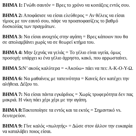
ΒΗΜΑ 1:
Γνώθι σαυτόν = Βρες το χρόνο να κοιτάξεις εντός σου.
ΒΗΜΑ 2:
Αποφάσισε να είσαι ελεύθερος = Αν θέλεις να είσαι
τίμιος με τον εαυτό σου, πάψε να προαποφασίζεις το βαθμό
δυσκολίας των πραγμάτων.
ΒΗΜΑ 3:
Να είσαι ανοιχτός στην αγάπη = Βρες κάποιον που θα
σε απολαμβάνει χωρίς να σε θεωρεί κτήμα του.
ΒΗΜΑ 4:
Μην ξεχνάς να γελάς = Το γέλιο είναι υγεία, όμως
προσοχή: υπάρχει κι ένα γέλιο άχρηστο, κακό, που αρρωσταίνει.
ΒΗΜΑ 5:
Ν’ ακούς καλύτερα = «Ακούω» πάει να πει: Α-Κ-Ο-Υ-Ω.
ΒΗΜΑ 6:
Να μαθαίνεις με ταπεινότητα = Κανείς δεν κατέχει την
αλήθεια. Δέξου το.
ΒΗΜΑ 7:
Να είσαι πάντα εγκάρδιος = Χωρίς τρυφερότητα δεν πας
μακριά. Η νίκη πάει χέρι χέρι με την αγάπη.
ΒΗΜΑ 8:
Τακτοποίησε τα εντός και τα εκτός = Σημαντικό vs.
δευτερεύον.
ΒΗΜΑ 9:
Γίνε καλός «πωλητής» = Δώσε στον άλλον την ευκαιρία
να καταλάβει ποιος είσαι.