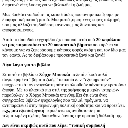
διερευνά νέες λύσεις για να βελτιωθεί η ζωή μας.
Μας βοηθάει να δούμε τις καταστάσεις που αντιμετωπίζουμε με
διαφορετική οπτική ματιά. Μια ματιά ,ορισμένες φορές τολμηρή,
που μας αλλάζει τη διάθεση κάνοντας μας δυνατούς και
αποφασισμένους.
Αυτό το σπουδαίο εγχειρίδιο έχει σκοπό μέσα από
20 κεφάλαια
να μας παρουσιάσει τα 20 ουσιαστικά βήματα
που πρέπει να
κάνουμε για να ξεπεράσουμε κάποιες φορές ακόμη και τον ίδιο μας
τον εαυτό. Ας το διαβάσουμε προσεκτικά ξανά και ξανά!
Λίγα λόγια για το βιβλίο:
Σε αυτό το βιβλίο
ο Χόρχε Μπουκάι
μελετά είκοσι πολύ
συγκεκριμένα ‘‘βήματα ζωής’’ τα οποία δεν ‘‘εξυπηρετούν’’
υποχρεωτικά τον αναγνώστη ούτε ακολουθούν πάντα την κρατούσα
άποψη. Με το κλασικό πια στιλ της αφήγησης μικρών ιστοριών-
παραβολών, ο Χόρχε Μπουκάι υπενθυμίζει ότι είναι ένας
συγγραφέας βιβλίων ψυχολογίας που τολμά, πράγματι, να
αντιπαρατεθεί στην περιώνυμη πολιτική ορθότητα και να προτείνει,
π.χ., μια εξωσυζυγική
περιπέτεια ως αντίδοτο σε μια
τελματωμένη σχέση, διακινδυνεύοντας την οριστική διάλυσή της.
Δεν είναι ακριβώς αυτό που λέμε: "τυπική συμβουλή