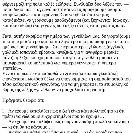
φέρνει μαζί της πολύ καλές ειδήσεις. Συνδυάζει δύο λέξεις που —
με το δίκιο μας— αγχωνόμαστε και να τις προφέρουμε ακόμα:
«συμπληρώνω» και «χρόνια». Σαν να ήθελε έτσι να μας
καταδικάσει να γεράσουμε αποδεχόμενοι (και ξεχνώντας, ίσως όχι
και τόσο αθώα) ένα γεγονός που αξίζει όντως να το γιορτάζουμε.
Γιατί, αυτήν ακριβώς την ημέρα των γενεθλίων μας, δε γιορτάζουμε
τίποτα περισσότερο και τίποτα λιγότερο από μια ακόμη επέτειο της
ημέρας που γεννηθήκαμε. Στις περισσότερες γλώσσες (αγγλικά,
γαλλικά, ισπανικά, εβραϊκά, κινεζικά, για ν’ αναφέρω μερικές
μόνο), η λέξη που χρησιμοποιείται για τα γενέθλια μπορεί να
μεταφραστεί κυριολεκτικά ως: «ημέρα γέννησης» ή «ημέρα
επετείου».
Εννοείται πως δεν προσπαθώ να ξεκινήσω κάποια γλωσσική
επανάσταση, ωστόσο θέλω να υπογραμμίσω τη σημασία αυτού του
τόσο καθοριστικού γεγονότος, για να μη μπορέσει το ετυμολογικό
βάρος της λέξης «γενέθλια» να μας χαλάσει τη γιορτή.
Πράγματι, θεωρώ ότι:
l Αν έχουμε καταλάβει πως η ζωή είναι κάτι πολυπόθητο κι ότι
πρέπει να νιώθουμε ευχαριστημένοι που το έχουμε…
l Αν έχουμε ανακαλύψει πως υπάρχουν ακόμη πολλά να κάνουμε
— κι ότι θα τα κάνουμε…
l Αν έχουμε μάθει να νιώθουμε συχνά —κι όχι αραιά και πού—