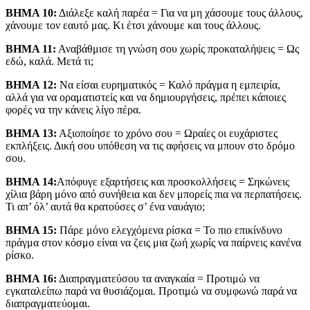
ΒΗΜΑ 10:
Διάλεξε καλή παρέα = Για να μη χάσουμε τους άλλους,
χάνουμε τον εαυτό μας. Κι έτσι χάνουμε και τους άλλους.
ΒΗΜΑ 11:
Αναβάθμισε τη γνώση σου χωρίς προκαταλήψεις = Ως
εδώ, καλά. Μετά τι;
ΒΗΜΑ 12:
Να είσαι ευρηματικός = Καλό πράγμα η εμπειρία,
αλλά για να οραματιστείς και να δημιουργήσεις, πρέπει κάποιες
φορές να την κάνεις λίγο πέρα.
ΒΗΜΑ 13:
Αξιοποίησε το χρόνο σου = Ωραίες οι ευχάριστες
εκπλήξεις. Δική σου υπόθεση να τις αφήσεις να μπουν στο δρόμο
σου.
ΒΗΜΑ 14:
Απόφυγε εξαρτήσεις και προσκολλήσεις = Σηκώνεις
χίλια βάρη μόνο από συνήθεια και δεν μπορείς πια να περπατήσεις.
Τι απ’ όλ’ αυτά θα κρατούσες σ’ ένα ναυάγιο;
ΒΗΜΑ 15:
Πάρε μόνο ελεγχόμενα ρίσκα = Το πιο επικίνδυνο
πράγμα στον κόσμο είναι να ζεις μια ζωή χωρίς να παίρνεις κανένα
ρίσκο.
ΒΗΜΑ 16:
Διαπραγματεύσου τα αναγκαία = Προτιμώ να
εγκαταλείπω παρά να θυσιάζομαι. Προτιμώ να συμφωνώ παρά να
διαπραγματεύομαι.