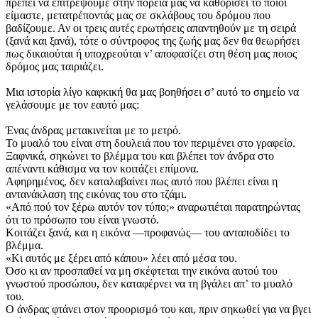
πρέπει να επιτρέψουμε στην πορεία μας να καθορίσει το ποιοι
είμαστε, μετατρέποντάς μας σε σκλάβους του δρόμου που
βαδίζουμε. Αν οι τρεις αυτές ερωτήσεις απαντηθούν με τη σειρά
(ξανά και ξανά), τότε ο σύντροφος της ζωής μας δεν θα θεωρήσει
πως δικαιούται ή υποχρεούται ν’ αποφασίζει στη θέση μας ποιος
δρόμος μας ταιριάζει.
Μια ιστορία λίγο καφκική θα μας βοηθήσει σ’ αυτό το σημείο να
γελάσουμε με τον εαυτό μας:
Ένας άνδρας μετακινείται με το μετρό.
Το μυαλό του είναι στη δουλειά που τον περιμένει στο γραφείο.
Ξαφνικά, σηκώνει το βλέμμα του και βλέπει τον άνδρα στο
απέναντι κάθισμα να τον κοιτάζει επίμονα.
Αφηρημένος, δεν καταλαβαίνει πως αυτό που βλέπει είναι η
αντανάκλαση της εικόνας του στο τζάμι.
«Από πού τον ξέρω αυτόν τον τύπο;» αναρωτιέται παρατηρώντας
ότι το πρόσωπο του είναι γνωστό.
Κοιτάζει ξανά, και η εικόνα —προφανώς— του ανταποδίδει το
βλέμμα.
«Κι αυτός με ξέρει από κάπου» λέει από μέσα του.
Όσο κι αν προσπαθεί να μη σκέφτεται την εικόνα αυτού του
γνωστού προσώπου, δεν καταφέρνει να τη βγάλει απ’ το μυαλό
του.
Ο άνδρας φτάνει στον προορισμό του και, πριν σηκωθεί για να βγει