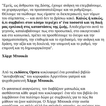
"Εμείς, ως άνθρωποι της Δύσης, έχουμε ανάγκη να επεμβαίνουμε,
να χειραγωγούμε, να προσανατολίζουμε και να ρυθμίζουμε.
Θέλουμε να νιώθουμε πως είμαστε οι διεκπεραιωτές των νόμων
του σύμπαντος — και αυτό δεν το βρίσκω κακό.
Καλώς ή κακώς,
ό,τι συμβαίνει στον κόσμο περιέχει σ’ ένα ποσοστό και τη δική
μας εμπλοκή στις καταστάσεις της ζωής.
Αποδεχόμενοι αυτό το
γεγονός, καταλαβαίνουμε πως στο προσωπικό, στο οικογενειακό
και στο κοινωνικό, πρέπει να προσθέσουμε το όνειρο και την
πραγματοποίηση, την επιθυμία και το σχεδιασμό, την ανάγκη και τη
δράση, την αξία και τη δουλειά, την υπομονή και το ρυθμό, την
επιμονή και τη δημιουργικότητα".
Χόρχε Μπουκάι
Aπό τις
εκδόσεις Opera
κυκλοφορεί ένα μοναδικό βιβλίο
"αυτοβοήθειας" του κορυφαίου Αργεντίνου γιατρού και
ψυχοθεραπευτή
Χόρχε Μπουκάι.
Οι φανατικοί αναγνώστες τον διαβάζουν μανιωδώς και
αισθάνονται κάθε φορά που κυκλοφορεί ένα νέο του βιβλίο ότι
λαμβάνουν ένα πολύτιμο δώρο με συμβουλές για το πώς θα
μάθουν να ζουν καλύτερα. Ο Χόρχε Μπουκάι στην ουσία
μοιράζεται, με απλές αλλά όχι απλοϊκές ιστορίες, τις γνώσεις του,