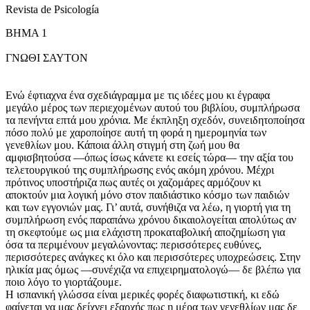
Revista de Psicología
ΒΗΜΑ 1
ΓΝΩΘΙ ΣΑΥΤΟΝ
Ενώ έφτιαχνα ένα σχεδιάγραμμα με τις ιδέες μου κι έγραφα
μεγάλο μέρος των περιεχομένων αυτού του βιβλίου, συμπλήρωσα
τα πενήντα επτά μου χρόνια. Με έκπληξη σχεδόν, συνειδητοποίησα
πόσο πολύ με χαροποίησε αυτή τη φορά η ημερομηνία των
γενεθλίων μου. Κάποια άλλη στιγμή στη ζωή μου θα
αμφισβητούσα —όπως ίσως κάνετε κι εσείς τώρα— την αξία του
τελετουργικού της συμπλήρωσης ενός ακόμη χρόνου. Μέχρι
πρότινος υποστήριζα πως αυτές οι χαζομάρες αρμόζουν κι
αποκτούν μια λογική μόνο στον παιδιάστικο κόσμο των παιδιών
και των εγγονιών μας. Γι’ αυτά, συνήθιζα να λέω, η γιορτή για τη
συμπλήρωση ενός παραπάνω χρόνου δικαιολογείται απολύτως αν
τη σκεφτούμε ως μια ελάχιστη προκαταβολική αποζημίωση για
όσα τα περιμένουν μεγαλώνοντας: περισσότερες ευθύνες,
περισσότερες ανάγκες κι όλο και περισσότερες υποχρεώσεις. Στην
ηλικία μας όμως —συνέχιζα να επιχειρηματολογώ— δε βλέπω για
ποιο λόγο το γιορτάζουμε.
Η ισπανική γλώσσα είναι μερικές φορές διαφωτιστική, κι εδώ
φαίνεται να μας δείχνει εξαρχής πως η μέρα των γενεθλίων μας δε