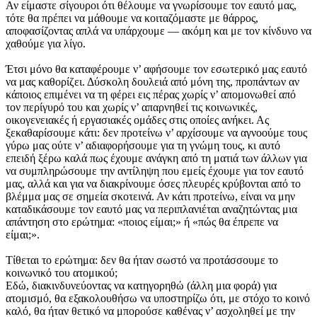
Αν είμαστε σίγουροι ότι θέλουμε να γνωρίσουμε τον εαυτό μας,
τότε θα πρέπει να μάθουμε να κοιταζόμαστε με θάρρος,
αποφασίζοντας απλά να υπάρχουμε — ακόμη και με τον κίνδυνο να
χαθούμε για λίγο.
Έτσι μόνο θα καταφέρουμε ν’ αφήσουμε τον εσωτερικό μας εαυτό
να μας καθορίζει. Δύσκολη δουλειά από μόνη της, προπάντων αν
κάποιος επιμένει να τη φέρει εις πέρας χωρίς ν’ απομονωθεί από
τον περίγυρό του και χωρίς ν’ απαρνηθεί τις κοινωνικές,
οικογενειακές ή εργασιακές ομάδες στις οποίες ανήκει. Ας
ξεκαθαρίσουμε κάτι: δεν προτείνω ν’ αρχίσουμε να αγνοούμε τους
γύρω μας ούτε ν’ αδιαφορήσουμε για τη γνώμη τους, κι αυτό
επειδή ξέρω καλά πως έχουμε ανάγκη από τη ματιά των άλλων για
να συμπληρώσουμε την αντίληψη που εμείς έχουμε για τον εαυτό
μας, αλλά και για να διακρίνουμε όσες πλευρές κρύβονται από το
βλέμμα μας σε σημεία σκοτεινά. Αν κάτι προτείνω, είναι να μην
καταδικάσουμε τον εαυτό μας να περιπλανιέται αναζητώντας μια
απάντηση στο ερώτημα: «ποιος είμαι;» ή «πώς θα έπρεπε να
είμαι;».
Τίθεται το ερώτημα: δεν θα ήταν σωστό να προτάσσουμε το
κοινωνικό του ατομικού;
Εδώ, διακινδυνεύοντας να κατηγορηθώ (άλλη μια φορά) για
ατομισμό, θα εξακολουθήσω να υποστηρίζω ότι, με στόχο το κοινό
καλό, θα ήταν θετικό να μπορούσε καθένας ν’ ασχοληθεί με την