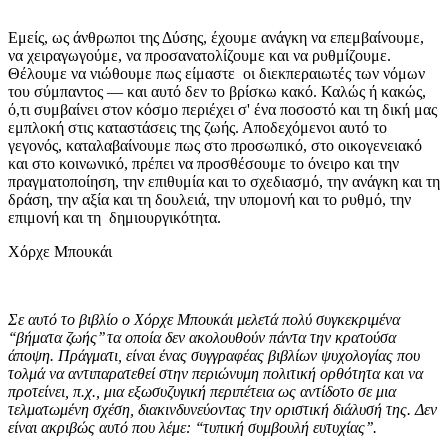
Εμείς, ως άνθρωποι της Δύσης, έχουμε ανάγκη να επεμβαίνουμε,
να χειραγωγούμε, να προσανατολίζουμε και να ρυθμίζουμε.
Θέλουμε να νιώθουμε πως είμαστε οι διεκπεραιωτές των νόμων
του σύμπαντος — και αυτό δεν το βρίσκω κακό. Καλώς ή κακώς,
ό,τι συμβαίνει στον κόσμο περιέχει σ' ένα ποσοστό και τη δική μας
εμπλοκή στις καταστάσεις της ζωής. Αποδεχόμενοι αυτό το
γεγονός, καταλαβαίνουμε πως στο προσωπικό, στο οικογενειακό
και στο κοινωνικό, πρέπει να προσθέσουμε το όνειρο και την
πραγματοποίηση, την επιθυμία και το σχεδιασμό, την ανάγκη και τη
δράση, την αξία και τη δουλειά, την υπομονή και το ρυθμό, την
επιμονή και τη δημιουργικότητα.
Χόρχε Μπουκάι
Σε αυτό το βιβλίο ο Χόρχε Μπουκάι μελετά πολύ συγκεκριμένα
‘‘βήματα ζωής’’ τα οποία δεν ακολουθούν πάντα την κρατούσα
άποψη. Πράγματι, είναι ένας συγγραφέας βιβλίων ψυχολογίας που
τολμά να αντιπαρατεθεί στην περιώνυμη πολιτική ορθότητα και να
προτείνει, π.χ., μια εξωσυζυγική περιπέτεια ως αντίδοτο σε μια
τελματωμένη σχέση, διακινδυνεύοντας την οριστική διάλυσή της. Δεν
είναι ακριβώς αυτό που λέμε: ‘‘τυπική συμβουλή ευτυχίας’’.