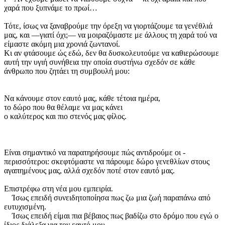
χαρά που ξυπνάμε το πρωί…
Τότε, ίσως να ξαναβρούμε την όρεξη να γιορτάζουμε τα γενέθλιά
μας, και —γιατί όχι;— να μοιραζόμαστε με άλλους τη χαρά τού να
είμαστε ακόμη μια χρονιά ζωντανοί.
Κι αν φτάσουμε ώς εδώ, δεν θα δυσκολευτούμε να καθιερώσουμε
αυτή την υγιή συνήθεια την οποία συστήνω σχεδόν σε κάθε
άνθρωπο που ζητάει τη συμβουλή μου:
Να κάνουμε στον εαυτό μας, κάθε τέτοια ημέρα,
το δώρο που θα θέλαμε να μας κάνει
ο καλύτερος και πιο στενός μας φίλος.
Είναι σημαντικό να παρατηρήσουμε πώς αντιδρούμε οι ­
περισσότεροι: σκεφτόμαστε να πάρουμε δώρο γενεθλίων στους
αγαπημένους μας, αλλά σχεδόν ποτέ στον εαυτό μας.
Επιστρέφω στη νέα μου εμπειρία.
Ίσως επειδή συνειδητοποίησα πως ζω μια ζωή παραπάνω από
ευτυχισμένη.
Ίσως επειδή είμαι πια βέβαιος πως βαδίζω στο δρόμο που εγώ ο
ίδιος διάλεξα για τον εαυτό μου.