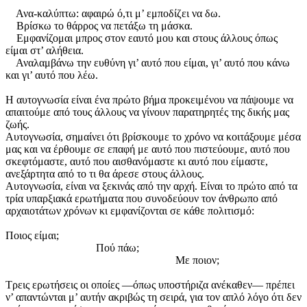
Ανα-καλύπτω: αφαιρώ ό,τι μ’ εμποδίζει να δω.
Βρίσκω το θάρρος να πετάξω τη μάσκα.
Εμφανίζομαι μπρος στον εαυτό μου και στους άλλους όπως
είμαι στ’ αλήθεια.
Αναλαμβάνω την ευθύνη γι’ αυτό που είμαι, γι’ αυτό που κάνω
και γι’ αυτό που λέω.
Η αυτογνωσία είναι ένα πρώτο βήμα προκειμένου να πάψουμε να
απαιτούμε από τους άλλους να γίνουν παρατηρητές της δικής μας
ζωής.
Αυτογνωσία, σημαίνει ότι βρίσκουμε το χρόνο να κοιτάξουμε μέσα
μας και να έρθουμε σε επαφή με αυτό που πιστεύουμε, αυτό που
σκεφτόμαστε, αυτό που αισθανόμαστε κι αυτό που είμαστε,
ανεξάρτητα από το τι θα άρεσε στους άλλους.
Αυτογνωσία, είναι να ξεκινάς από την αρχή. Είναι το πρώτο από τα
τρία υπαρξιακά ερωτήματα που συνοδεύουν τον άνθρωπο από
αρχαιοτάτων χρόνων κι εμφανίζονται σε κάθε πολιτισμό:
Ποιος είμαι;
Πού πάω;
Με ποιον;
Τρεις ερωτήσεις οι οποίες —όπως υποστήριζα ανέκαθεν— πρέπει
ν’ απαντώνται μ’ αυτήν ακριβώς τη σειρά, για τον απλό λόγο ότι δεν