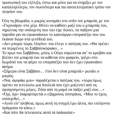
προσωπική του εξέλιξη, έστω και μόνο για να στηρίξει με τον
καταλληλότερο, τον σωστότερο και πιο αποτελεσματικό τρόπο τον
πλησίον του.
Όλη τη βδομάδα, ο μικρός κυνηγάει στο σπίτι τον μπαμπά, με τον
«Γκρινιάρη» στο χέρι. Θέλει να καθίσει μαζί του ο μπαμπάς του,
τηρώντας την υπόσχεση που του είχε δώσει, να παίξουν μια
παρτίδα για να εγκαινιάσουν το καινούργιο επιτραπέζιο που του
έκαναν δώρο στα γενέθλιά του.
«Δεν μπορώ τώρα, Ουγίτο» του έλεγε ο πατέρας του. «Θα πρέπει
να περιμένεις το Σαββατοκύριακο…»
Το πρωί του Σαββάτου, μόλις ο Ούγο σηκώνεται απ’ το κρεβάτι και
βλέπει τον μπαμπά του να κάθεται στο γραφείο, τρέχει στο
δωμάτιό του να φέρει το επιτραπέζιο που δεν έχει εγκαινιάσει
ακόμα.
«Σήμερα είναι Σάββατο… έτσι δεν είναι μπαμπά;» ρω­τάει ο
μικρός.
«Ναι, αγοράκι μου» παραδέχεται ο πατέρας του, «τώρα όμως
πρέπει να τελειώσω μια δουλειά που έχει μαζευτεί από τις
προηγούμενες μέρες. Ζήτα από τη μαμά να παίξει μαζί σου…»
«Όχι, όχι» διαμαρτύρεται ο εξάχρονος πιτσιρίκος. «Μου το έχεις
υποσχεθεί…»
«Αυτό είν’ αλήθεια, όμως αυτή τη στιγμή έχω άλλα, πιο επείγοντα
πράγματα να κάνω.»
«Και πότε θα τελειώσεις αυτά τα πράγματα;»