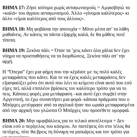
ΒΗΜΑ 17:
Ζήσε ισότιμα χωρίς ανταγωνισμούς = Αμφισβητώ τα
«καλά» του άγριου ανταγωνισμού. Άλλο «γίνομαι καλύτερος» κι
άλλο «είμαι καλύτερος από τους άλλους».
ΒΗΜΑ 18:
Μη φοβάσαι την αποτυχία = Μόνο μέσα απ’ τα λάθη
μαθαίνεις. Αν κάνεις τα πάντα εξαρχής καλά, δε θα μάθεις ποτέ
τίποτα.
ΒΗΜΑ 19:
Ξεκίνα πάλι = Όταν τα ’χεις κάνει όλα χάλια δεν έχει
νόημα να προσπαθήσεις να τα διορθώσεις. Ξεκίνα πάλι απ’ την
αρχή.
Η “Όπερα” έχει μια φήμη που την κέρδισε με τις πολύ καλές
μεταφράσεις που κάνει. Και το να έχεις καλές μεταφράσεις δεν
εξασφαλίζει μόνο ότι αυτό που λέει το κείμενο είναι αυτό που εσύ
είχες πεί, αλλά επιπλέον βρίσκεις τον καλύτερο τρόπο για να το
πεις. Κάποιες φορές μια μετάφραση –και αυτό έχει συμβεί στην
Αργεντινή, το έχω συναντήσει μια φορά- κάποια πράγματα που ο
Μπόρχες μετέφρασε από τα αγγλικά ήταν πιο ωραία μεταφρασμένα
από την αρχική του γλώσσα Ο Μπόρχες του προσέθετε ομορφιά.
ΒΗΜΑ 20:
Μην αμφιβάλλεις για το τελικό αποτέλεσμα = Δεν
είσαι εσύ ο περίγελος του κόσμου. Αν πιστέψεις ότι στο τέλος θα
πετύχεις, τότε θα βρεις τη δύναμη να ρισκάρεις και τον τρόπο για