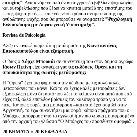
ευτυχίας
". Αναμενόμενο από έναν συγγραφέα βιβλίων ψυχολογίας
και αυτοβελτίωσης που ξέρει να κινείται μεταξύ της επιστήμης του
—της ψυχιατρικής— και ενός νέου τρόπου αντιμετώπισης της
ανθρώπινης ψυχής, που θα μπορούσε να ονομαστεί: "
Ψυχολογική
Ενδοσκόπηση με Λογοτεχνική Υποστήριξη".
Revista de Psicología
Άξίζει ν' αναφέρουμε ότι η μετάφραση της
Κωνσταντίνας
Επισκοποπούλου είναι εξαιρετική.
Ο ίδιος ο
Χόρχε Μπουκάι
σε συνέντευξη του στον δημοσιογράφο
Ιάσων Πιπίνη
είχε αναφέρει
για τις εκδόσεις Opera και τη
σπουδαιότητα της σωστής μετάφρασης:
Η ''Opera" έχει μια φήμη που την κέρδισε με τις πολύ καλές
μεταφράσεις που κάνει. Και το να έχεις καλές μεταφράσεις δεν
εξασφαλίζει μόνο ότι αυτό που λέει το κείμενο είναι αυτό που εσύ
είχες πεί, αλλά επιπλέον βρίσκεις τον καλύτερο τρόπο για να το
πεις. Κάποιες φορές μια μετάφραση –και αυτό έχει συμβεί στην
Αργεντινή, το έχω συναντήσει μια φορά- κάποια πράγματα που ο
Μπόρχες μετέφρασε από τα αγγλικά ήταν πιο ωραία μεταφρασμένα
από την αρχική του γλώσσα "Ο Μπόρχες του προσέθετε ομορφιά".
20 ΒΗΜΑΤΑ = 20 ΚΕΦΑΛΑΙΑ