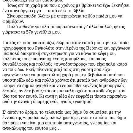
Ίσως απ’ τη χαρά μου που ο χρόνος με βρίσκει να έχω ξεκινήσει
ένα καινούργιο έργο — αυτό εδώ το βιβλίο.
Σίγουρα επειδή βλέπω με υπερηφάνεια τα δύο παιδιά μου να
ωριμάζουν.
Πολύ πιθανόν για όλα τα παραπάνω και γι’ άλλα πολλά, φέτος
γιόρτασα τα 57α γενέθλιά μου.
Πιστός σε όσα υποστηρίζω, δώρισα στον εαυτό μου την τελευταία
ηχογράφηση του Ριγκολέτο στην Αρένα της Βερόνας και οργάνωσα
μια πολύ διακριτική συγκέντρωση για να κάνω το κέφι μου,
καλώντας τους πιο αγαπημένους μου φίλους, κάποιους
συναδέλφους και πολλούς «συνοδοιπόρους» που είχα πολύ καιρό
να τους δω. Εκεί, πίνοντας μαζί τους στη γιορτή που είχα
οργανώσει για να μοιραστώ τη χαρά μου, επιβεβαίωσα αυτό που
υποστηρίζω εδώ και πολλά χρόνια: ότι μεταξύ των ανθρώπων δεν
μπορεί να δημιουργηθεί και να εδραιωθεί κανένας δημιουργικός
δεσμός, αν δεν βασίζεται σε μια καλή σχέση του καθενός με τον
ίδιο του τον εαυτό. Κι αυτή η ιδέα δεν εκφράζει τίποτα παραπάνω
από την ανάγκη ύπαρξης ενός υγιούς εγωισμού.
Σ’ αυτόν το δρόμο, το τελευταίο μας βήμα θα συμπέσει με την
έννοια της «προσωπικής ολοκλήρωσης», ενώ το πρώτο μας βήμα
θα πρέπει να είναι μια αφετηρία αυτογνωσίας, γνωριμίας και
ανακάλυψης του εαυτού μας…