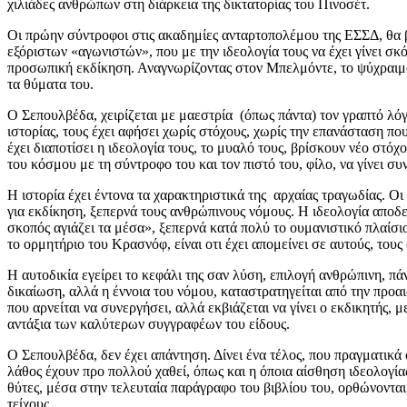
χιλιάδες ανθρώπων στη διάρκεια της δικτατορίας του Πινοσέτ.
Οι πρώην σύντροφοι στις ακαδημίες ανταρτοπολέμου της ΕΣΣΔ, θα β
εξόριστων «αγωνιστών», που με την ιδεολογία τους να έχει γίνει σ
προσωπική εκδίκηση. Αναγνωρίζοντας στον Μπελμόντε, το ψύχραιμο 
τα θύματα του.
Ο Σεπουλβέδα, χειρίζεται με μαεστρία (όπως πάντα) τον γραπτό λό
ιστορίας, τους έχει αφήσει χωρίς στόχους, χωρίς την επανάσταση πο
έχει διαποτίσει η ιδεολογία τους, το μυαλό τους, βρίσκουν νέο στ
του κόσμου με τη σύντροφο του και τον πιστό του, φίλο, να γίνει συ
Η ιστορία έχει έντονα τα χαρακτηριστικά της αρχαίας τραγωδίας. Ο
για εκδίκηση, ξεπερνά τους ανθρώπινους νόμους. Η ιδεολογία αποδ
σκοπός αγιάζει τα μέσα», ξεπερνά κατά πολύ το ουμανιστικό πλαίσι
το ορμητήριο του Κρασνόφ, είναι οτι έχει απομείνει σε αυτούς, του
Η αυτοδικία εγείρει το κεφάλι της σαν λύση, επιλογή ανθρώπινη, π
δικαίωση, αλλά η έννοια του νόμου, καταστρατηγείται από την προα
που αρνείται να συνεργήσει, αλλά εκβιάζεται να γίνει ο εκδικητής,
αντάξια των καλύτερων συγγραφέων του είδους.
Ο Σεπουλβέδα, δεν έχει απάντηση. Δίνει ένα τέλος, που πραγματικά
λάθος έχουν προ πολλού χαθεί, όπως και η όποια αίσθηση ιδεολογία
θύτες, μέσα στην τελευταία παράγραφο του βιβλίου του, ορθώνονται,
τείχους.