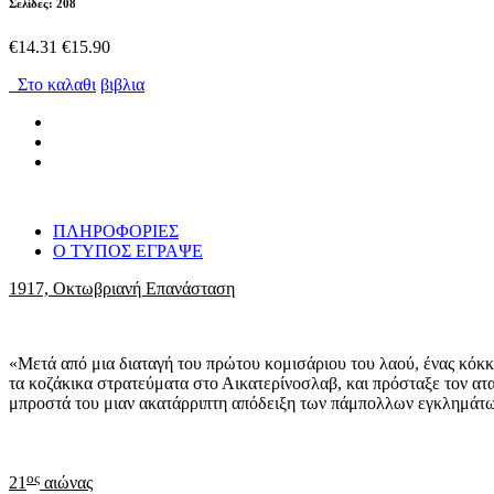
Σελίδες: 208
€14.31
€15.90
Στο καλαθι
βιβλια
ΠΛΗΡΟΦΟΡΙΕΣ
Ο ΤΥΠΟΣ ΕΓΡΑΨΕ
1917, Οκτωβριανή Επανάσταση
«Μετά από μια διαταγή του πρώτου κομισάριου του λαού, ένας κόκκ
τα κοζάκικα στρατεύματα στο Αικατερίνοσλαβ, και πρόσταξε τον ατα
μπροστά του μιαν ακατάρριπτη απόδειξη των πάμπολλων εγκλημάτων 
ος
21
αιώνας