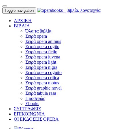
Toggle navigation
ΑΡΧΙΚΗ
ΒΙΒΛΙΑ
Όλα τα βιβλία
Σειρά opera
Σειρά opera animus
Σειρά opera cogito
Σειρά opera fictio
Σειρά opera juvena
Σειρά opera light
Σειρά opera nigra
Σειρά opera cognito
Σειρά opera critica
Σειρά opera motus
Σειρά graphic novel
Σειρά tabula rasa
Προσεχώς
Ebooks
ΣΥΓΓΡΑΦΕΙΣ
ΕΠΙΚΟΙΝΩΝΙΑ
ΟΙ ΕΚΔΟΣΕΙΣ OPERA