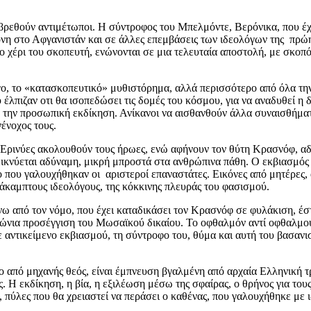
ρεθούν αντιμέτωποι. Η σύντροφος του Μπελμόντε, Βερόνικα, που έχει
κόνη στο Αφγανιστάν και σε άλλες επεμβάσεις των ιδεολόγων της πρώ
χέρι του σκοπευτή, ενώνονται σε μια τελευταία αποστολή, με σκοπό
γο, το «κατασκοπευτικό» μυθιστόρημα, αλλά περισσότερο από όλα τη
υ έλπιζαν οτι θα ισοπεδώσει τις δομές του κόσμου, για να αναδυθεί η
όχο την προσωπική εκδίκηση. Ανίκανοι να αισθανθούν άλλα συναισθήμα
νένοχος τους.
ι Ερινύες ακολουθούν τους ήρωες, ενώ αφήνουν τον θύτη Κρασνόφ, αδ
εικνύεται αδύναμη, μικρή μπροστά στα ανθρώπινα πάθη. Ο εκβιασμός
ο που γαλουχήθηκαν οι αριστεροί επαναστάτες. Εικόνες από μητέρες, 
ς άκαμπτους ιδεολόγους, της κόκκινης πλευράς του φασισμού.
άνω από τον νόμο, που έχει καταδικάσει τον Κρασνόφ σε φυλάκιση, έ
ιώνια προσέγγιση του Μωσαϊκού δικαίου. Το οφθαλμόν αντί οφθαλμού,
 με αντικείμενο εκβιασμού, τη σύντροφο του, θύμα και αυτή του βασανι
 ο από μηχανής θεός, είναι έμπνευση βγαλμένη από αρχαία Ελληνική 
ς. Η εκδίκηση, η βία, η εξιλέωση μέσω της σφαίρας, ο θρήνος για το
 πύλες που θα χρειαστεί να περάσει ο καθένας, που γαλουχήθηκε με ι