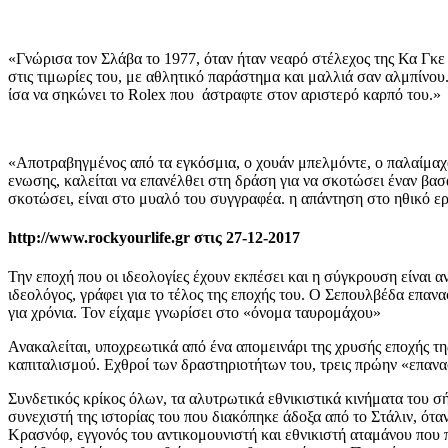
«Γνώρισα τον Σλάβα το 1977, όταν ήταν νεαρό στέλεχος της Κα Γκε
στις τιμωρίες του, με αθλητικό παράστημα και μαλλιά σαν αλμπίνου
ίσα να σηκώνει το Rolex που άστραφτε στον αριστερό καρπό του.»
«Αποτραβηγμένος από τα εγκόσμια, ο χουάν μπελμόντε, ο παλαίμαχ
ενωσης, καλείται να επανέλθει στη δράση για να σκοτώσει έναν βασ
σκοτώσει, είναι στο μυαλό του συγγραφέα. η απάντηση στο ηθικό ερ
http://www.rockyourlife.gr στις 27-12-2017
Την εποχή που οι ιδεολογίες έχουν εκπέσει και η σύγκρουση είναι
ιδεολόγος, γράφει για το τέλος της εποχής του. Ο Σεπουλβέδα επα
για χρόνια. Τον είχαμε γνωρίσει στο «όνομα ταυρομάχου»
Ανακαλείται, υποχρεωτικά από ένα απομεινάρι της χρυσής εποχής της 
καπιταλισμού. Εχθροί των δραστηριοτήτων του, τρεις πρώην «επανα
Συνδετικός κρίκος όλων, τα αλυτρωτικά εθνικιστικά κινήματα του 
συνεχιστή της ιστορίας του που διακόπηκε άδοξα από το Στάλιν, ότα
Κρασνόφ, εγγονός του αντικομουνιστή και εθνικιστή αταμάνου που 