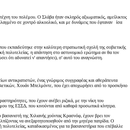
τέχνη του πολέμου. Ο Σλάβα ήταν σκληρός αξιωματικός, αμείλικτος
αλλαγμένο σε χοντρό αλκοολικό, και με δυνάμεις που έφταναν ίσα
που εκπαιδεύτηκε στην καλύτερη στρατιωτική σχολή της σοβιετικής
λακή πολυτελείας. η απάντηση στο αστυνομικό ερώτημα αν θα τον
ει ότι αδυνατεί ν' απαντήσει), σ' αυτό του αναγνώστη.
τίων αντικρατιστών, ένας γνώριμος συγγραφέας και αθεράπευτα
οβιετικών, Χουάν Μπελμόντε, που έχει αποχωρήσει από το προσκήνιο
αστηριότητες, που έχουν ανέβει ριζικά, με την νίκη του
έμου της ΕΣΣΔ, που κινούνται από καθαρά προσωπικά κίνητρα.
 βασανιστή της Χιλιανής χούντας Κρασνόφ, έχουν βρει τον
 ελπίζοντας να ανεξαρτητοποιηθούν από την μητέρα πατρίδα. Ο
ή πολυτελείας, καταδικασμένος για τα βασανιστήρια που επέβαλλε