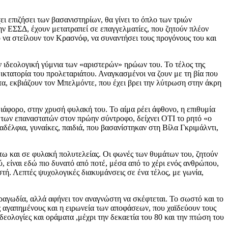
 επιζήσει των βασανιστηρίων, θα γίνει το όπλο των τριών
ην ΕΣΣΔ, έχουν μετατραπεί σε επαγγελματίες, που ζητούν πλέον
 να στείλουν τον Κρασνόφ, να συναντήσει τους προγόνους του και
ν ιδεολογική γύμνια των «αριστερών» ηρώων του. Το τέλος της
 δικτατορία του προλεταριάτου. Αναγκασμένοι να ζουν με τη βία που
τα, εκβιάζουν τον Μπελμόντε, που έχει βρει την λύτρωση στην άκρη
ιάφορο, στην χρυσή φυλακή του. Το αίμα ρέει άφθονο, η επιθυμία
 των επαναστατών στον πρώην σύντροφο, δείχνει ΟΤΙ το ρητό «ο
αδέλφια, γυναίκες, παιδιά, που βασανίστηκαν στη Βίλα Γκριμάλντι,
στω και σε φυλακή πολυτελείας. Οι φωνές των θυμάτων του, ζητούν
 είναι εδώ πιο δυνατό από ποτέ, μέσα από το χέρι ενός ανθρώπου,
στή. Λεπτές ψυχολογικές διακυμάνσεις σε ένα τέλος, με γωνία,
τραγωδία, αλλά αφήνει τον αναγνώστη να σκέφτεται. Το σωστό και το
υς αγαπημένους και η ειρωνεία των αποφάσεων, που χαϊδεύουν τους
δεολογίες και οράματα ,μέχρι την δεκαετία του 80 και την πτώση του