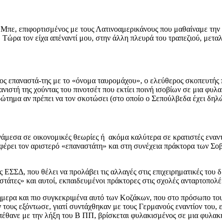
 Μπε, επιφορτισμένος με τους Λατινοαμερικάνους που μαθαίναμε την 
. Τώρα τον είχα απέναντί μου, στην άλλη πλευρά του τραπεζιού, μετ
ος επαναστά-της με το «όνομα ταυρομάχου», ο ελεύθερος σκοπευτής 
ανιστή της χούντας του πινοτσέτ που εκτίει ποινή ισοβίων σε μια φυ
ώτημα αν πρέπει να τον σκοτώσει (στο οποίο ο Σεπούλβεδα έχει δηλώσ
 ανάμεσα σε οικονομικές θεωρίες ή ακόμα καλύτερα σε κρατιστές εναν
ναφέρει τον αριστερό «επαναστάτη» και στη συνέχεια πράκτορα των Σ
ΕΣΣΔ, που θέλει να προλάβει τις αλλαγές στις επιχειρηματικές του δρ
στάτες» και αυτοί, εκπαιδευμένοι πράκτορες στις σχολές ανταρτοπολ
σήμερα και πιο συγκεκριμένα αυτό των Κοζάκων, που στο πρόσωπο του
ν τους εξόντωσε, γιατί συντάχθηκαν με τους Γερμανούς εναντίον του,
πέθανε με την λήξη του Β ΠΠ, βρίσκεται φυλακισμένος σε μια φυλακ