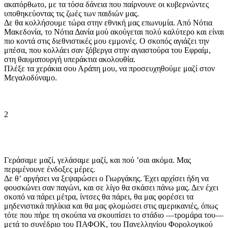
ακατόρθωτο, με τα τόσα δάνεια που παίρνουνε οι κυβερνώντες
υποθηκεύοντας τις ζωές των παιδιών μας.
Δε θα κολλήσουμε τώρα στην εθνική μας επωνυμία. Από Νότια
Μακεδονία, το Νότια Δανία μού ακούγεται πολύ καλύτερο και είναι
πιο κοντά στις διεθνιστικές μου εμμονές. Ο σκοπός αγιάζει την
μπέσα, που κολλάει σαν ξόβεργα στην αγιαστούρα του Εφραίμ,
στη θαυματουργή υπεράκτια ακολουθία.
Πλέξε τα χεράκια σου Αράπη μου, να προσευχηθούμε μαζί στον
Μεγαλοδύναμο.
2
Γεράσαμε μαζί, γελάσαμε μαζί, και πού ʼσαι ακόμα. Μας
περιμένουνε ένδοξες μέρες.
Δε θʼ αργήσει να ξεψαρώσει ο Γιωργάκης. Έχει αρχίσει ήδη να
φουσκώνει σαν παγώνι, και σε λίγο θα σκάσει πάνω μας. Δεν έχει
σκοπό να πάρει μέτρα, ίντσες θα πάρει, θα μας φορέσει τα
μηδενιστικά πηλίκια και θα μας φλομώσει στις αμερικανιές, όπως
τότε που πήρε τη σκούπα να σκουπίσει το στάδιο —τρομάρα του—
μετά το συνέδριο του ΠΑΦΟΚ, του Πανελληνίου Φορολογικού