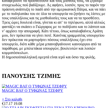
καταφέρουνε να προσθέσουνε και τους μισθούς τους, να ξέρουμε
στοιχειωδώς πού βαδίζουμε. Ας αφήσει, λοιπόν, προς το παρόν την
πράσινη ανάπτυξη το παιδί από την αμερικανική Πάτρα, και να πάει
με το ποδηλατάκι του σε όλα τα υπουργεία να ζητήσει τις λίστες με
τους υπαλλήλους και τις μισθοδοσίες τους και να τα προσθέσει.
Τρεις ώρες δουλειά είναι, γίνεται κι απʼ το τηλέφωνο, αλλά αλλιώς
φαντάζει να σκάσει ο Γιώργαρος με το ποδήλατο και το λάπτοπ και
νʼ αρχίσει την απογραφή. Κάτι τέτοιο, όπως καταλαβαίνεις Αράπη
μου, δεν πρόκειται να γίνει ποτέ. Κανένας γραμματέας υπουργείου
δεν πρόκειται να μαρτυρήσει πόσους υπαλλήλους έχει στο
υπουργείο, διότι κάθε μέρα μπαινοβγαίνουνε καινούργιοι από τα
παράθυρα, με μπιλιετάκια υπουργών, βουλευτών και λοιπών
κομματόσκυλων.
Η δημοσιοϋπαλληλική ομερτά είναι ιερό και όσιο της φυλής.
ΠΑΝΟΥΣΗΣ ΤΖΙΜΗΣ
MAGIC BAF Ο ΤΥΦΩΝΑΣ ΤΖΕΦΡΥ
+ Στο καλαθι
€17.17
19.08