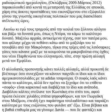
ραδιοφωνικού ημερολογίου, (Οκτώβριος 2009-Μάρτιος 2012)
παρακολουθεί από κοντά τη μετατροπή της Ελλάδας σε αποικία,
χάρη στις άοκνες προσπάθειες του εικονιζόμενου στο εξώφυλλο
γόνου της γνωστής οικογένειας πολιτικών που μας διασκέδασε
ατέλειωτες ώρες.
Ακούω κι εγώ τους τριγμούς από την κοιλιά του ξύλινου αλόγου
και βάζω τα δυνατά μου, όπως η Ντόρα, να κάμω το καλύτερο
δυνατό. Μαζεύω αρχαία, αντικείμενα τέχνης, σαν τον πατέρα μου,
που φύλαγε μέχρι να πεθάνει κάτω από το μαξιλάρι του το
τσουβάλι από την Μακρόνησο, τίγκα στις τρίχες από τις λιπόσαρκες
γάτες που κάνανε μαζί με τα κουμούνια τα μακροβούτια στις όχθες
του νέου Παρθενώνα του ελληνισμού, τότε, στην πρώτη αλλαγή
μετά τον Εμφύλιο.
Ο αλλοδαπός προπονητής κάνει πολλές αλλαγές, αλλά προκοπή δε
βλέπουμε όσο συνεχίζουν να κάνουν παιχνίδι οι ίδιοι και οι ίδιοι
αμερικανοτσολιάδες με τα adidas τσαρούχια. Ο σοφός λαός κάνει
πάντα το καλύτερο, αλλά δεν πρέπει να ξεχνάμε ότι το επίθετο
«σοφός» είναι καρκινικό και διαβάζεται το ίδιο και ανάποδα.
Διαβόλου κάλπες στείλανε τον Κωστάκη στο σπίτι του, αφού
πρώτα έκλεισε χιλιάδες σπίτια ψηφοφθόρων, και τον Γιωργάκη
στου Μαξίμου, επειδή έχει παράστημα τσολιαδίστικο και ταιριάζει
καλύτερα με τους ευζώνους που φυλάνε απʼ έξω. Είναι βέβαια και
η βαθιά επιθυμία μας να γίνουμε Δανία — που δε φαντάζει και