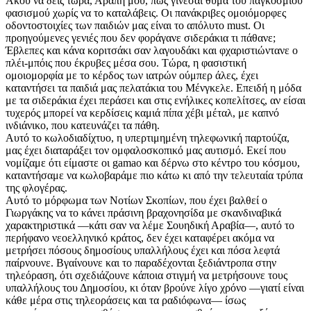
Άκου να δεις τώρα, Αράπη μου, πώς γίνεσαι θύμα του παγκόσμιου
φασισμού χωρίς να το καταλάβεις. Οι πανάκριβες ομοιόμορφες
οδοντοστοιχίες των παιδιών μας είναι το απόλυτο must. Οι
προηγούμενες γενιές που δεν φοράγανε σιδεράκια τι πάθανε;
Έβλεπες και κάνα κοριτσάκι σαν λαγουδάκι και φχαριστιώντανε ο
πλέι-μπόις που έκρυβες μέσα σου. Τώρα, η φασιστική
ομοιομορφία με το κέρδος των ιατρών ούμπερ άλες, έχει
καταντήσει τα παιδιά μας πελατάκια του Μένγκελε. Επειδή η μόδα
με τα σιδεράκια έχει περάσει και στις ενήλικες κοπελίτσες, αν είσαι
τυχερός μπορεί να κερδίσεις καμιά πίπα χέβι μέταλ, με καπνό
ινδιάνικο, που κατευνάζει τα πάθη.
Αυτό το κωλοδιαδίχτυο, η υπερτιμημένη τηλεφωνική παρτούζα,
μας έχει διαταράξει τον ομφαλοσκοπικό μας αυτισμό. Εκεί που
νομίζαμε ότι είμαστε οι gamao και δέρνω στο κέντρο του κόσμου,
καταντήσαμε να κωλοβαράμε πιο κάτω κι από την τελευταία τρύπα
της φλογέρας.
Αυτό το μόρφωμα των Νοτίων Σκοπίων, που έχει βαλθεί ο
Γιωργάκης να το κάνει πράσινη βραχονησίδα με σκανδιναβικά
χαρακτηριστικά —κάτι σαν να λέμε Σουηδική Αραβία—, αυτό το
περήφανο νεοελληνικό κράτος, δεν έχει καταφέρει ακόμα να
μετρήσει πόσους δημοσίους υπαλλήλους έχει και πόσα λεφτά
παίρνουνε. Βγαίνουνε και το παραδέχονται ξεδιάντροπα στην
τηλεόραση, ότι σχεδιάζουνε κάποια στιγμή να μετρήσουνε τους
υπαλλήλους του Δημοσίου, κι όταν βρούνε λίγο χρόνο —γιατί είναι
κάθε μέρα στις τηλεοράσεις και τα ραδιόφωνα— ίσως