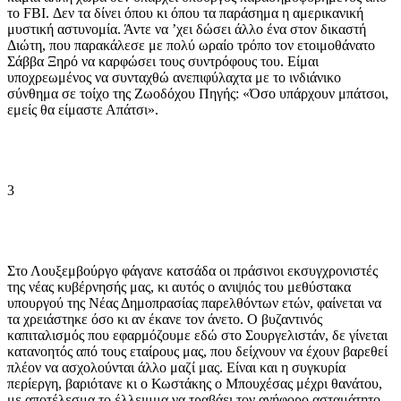
το FBI. Δεν τα δίνει όπου κι όπου τα παράσημα η αμερικανική
μυστική αστυνομία. Άντε να ʼχει δώσει άλλο ένα στον δικαστή
Διώτη, που παρακάλεσε με πολύ ωραίο τρόπο τον ετοιμοθάνατο
Σάββα Ξηρό να καρφώσει τους συντρόφους του. Είμαι
υποχρεωμένος να συνταχθώ ανεπιφύλαχτα με το ινδιάνικο
σύνθημα σε τοίχο της Ζωοδόχου Πηγής: «Όσο υπάρχουν μπάτσοι,
εμείς θα είμαστε Απάτσι».
3
Στο Λουξεμβούργο φάγανε κατσάδα οι πράσινοι εκσυγχρονιστές
της νέας κυβέρνησής μας, κι αυτός ο ανιψιός του μεθύστακα
υπουργού της Νέας Δημοπρασίας παρελθόντων ετών, φαίνεται να
τα χρειάστηκε όσο κι αν έκανε τον άνετο. Ο βυζαντινός
καπιταλισμός που εφαρμόζουμε εδώ στο Σουργελιστάν, δε γίνεται
κατανοητός από τους εταίρους μας, που δείχνουν να έχουν βαρεθεί
πλέον να ασχολούνται άλλο μαζί μας. Είναι και η συγκυρία
περίεργη, βαριότανε κι ο Κωστάκης ο Μπουχέσας μέχρι θανάτου,
με αποτέλεσμα το έλλειμμα να τραβάει τον ανήφορο ασταμάτητο.