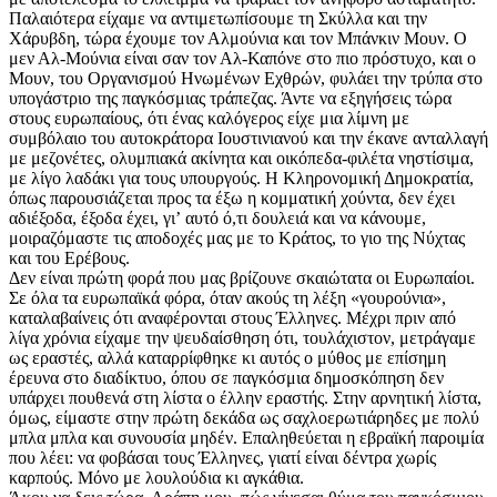
Παλαιότερα είχαμε να αντιμετωπίσουμε τη Σκύλλα και την
Χάρυβδη, τώρα έχουμε τον Αλμούνια και τον Μπάνκιν Μουν. Ο
μεν Αλ-Μούνια είναι σαν τον Αλ-Καπόνε στο πιο πρόστυχο, και ο
Μουν, του Οργανισμού Ηνωμένων Εχθρών, φυλάει την τρύπα στο
υπογάστριο της παγκόσμιας τράπεζας. Άντε να εξηγήσεις τώρα
στους ευρωπαίους, ότι ένας καλόγερος είχε μια λίμνη με
συμβόλαιο του αυτοκράτορα Ιουστινιανού και την έκανε ανταλλαγή
με μεζονέτες, ολυμπιακά ακίνητα και οικόπεδα-φιλέτα νηστίσιμα,
με λίγο λαδάκι για τους υπουργούς. Η Κληρονομική Δημοκρατία,
όπως παρουσιάζεται προς τα έξω η κομματική χούντα, δεν έχει
αδιέξοδα, έξοδα έχει, γιʼ αυτό ό,τι δουλειά και να κάνουμε,
μοιραζόμαστε τις αποδοχές μας με το Κράτος, το γιο της Νύχτας
και του Ερέβους.
Δεν είναι πρώτη φορά που μας βρίζουνε σκαιώτατα οι Ευρωπαίοι.
Σε όλα τα ευρωπαϊκά φόρα, όταν ακούς τη λέξη «γουρούνια»,
καταλαβαίνεις ότι αναφέρονται στους Έλληνες. Μέχρι πριν από
λίγα χρόνια είχαμε την ψευδαίσθηση ότι, τουλάχιστον, μετράγαμε
ως εραστές, αλλά καταρρίφθηκε κι αυτός ο μύθος με επίσημη
έρευνα στο διαδίκτυο, όπου σε παγκόσμια δημοσκόπηση δεν
υπάρχει πουθενά στη λίστα ο έλλην εραστής. Στην αρνητική λίστα,
όμως, είμαστε στην πρώτη δεκάδα ως σαχλοερωτιάρηδες με πολύ
μπλα μπλα και συνουσία μηδέν. Επαληθεύεται η εβραϊκή παροιμία
που λέει: να φοβάσαι τους Έλληνες, γιατί είναι δέντρα χωρίς
καρπούς. Μόνο με λουλούδια κι αγκάθια.