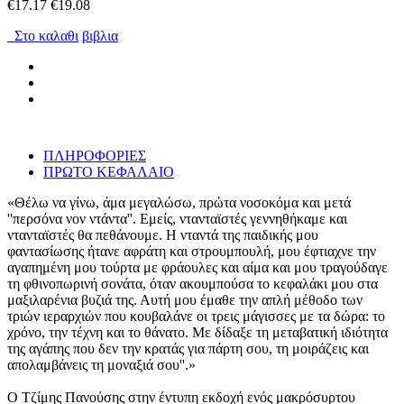
€17.17
€19.08
Στο καλαθι
βιβλια
ΠΛΗΡΟΦΟΡΙΕΣ
ΠΡΩΤΟ ΚΕΦΑΛΑΙΟ
«Θέλω να γίνω, άμα μεγαλώσω, πρώτα νοσοκόμα και μετά
''περσόνα νον ντάντα''. Εμείς, ντανταϊστές γεννηθήκαμε και
ντανταϊστές θα πεθάνουμε. Η νταντά της παιδικής μου
φαντασίωσης ήτανε αφράτη και στρουμπουλή, μου έφτιαχνε την
αγαπημένη μου τούρτα με φράουλες και αίμα και μου τραγούδαγε
τη φθινοπωρινή σονάτα, όταν ακουμπούσα το κεφαλάκι μου στα
μαξιλαρένια βυζιά της. Αυτή μου έμαθε την απλή μέθοδο των
τριών ιεραρχιών που κουβαλάνε οι τρεις μάγισσες με τα δώρα: το
χρόνο, την τέχνη και το θάνατο. Με δίδαξε τη μεταβατική ιδιότητα
της αγάπης που δεν την κρατάς για πάρτη σου, τη μοιράζεις και
απολαμβάνεις τη μοναξιά σου''.»
Ο Τζίμης Πανούσης στην έντυπη εκδοχή ενός μακρόσυρτου