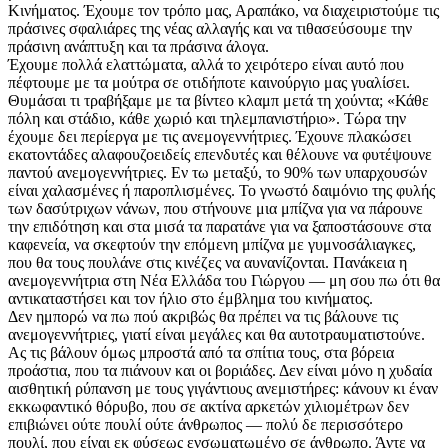
Κινήματος. Έχουμε τον τρόπο μας, Αραπάκο, να διαχειριστούμε τις
πράσινες σφαλιάρες της νέας αλλαγής και να τιθασεύσουμε την
πράσινη ανάπτυξη και τα πράσινα άλογα.
Έχουμε πολλά ελαττώματα, αλλά το χειρότερο είναι αυτό που
πέφτουμε με τα μούτρα σε οτιδήποτε καινούργιο μας γυαλίσει.
Θυμάσαι τι τραβήξαμε με τα βίντεο κλαμπ μετά τη χούντα; «Κάθε
πόλη και στάδιο, κάθε χωριό και τηλεμπανιστήριο». Τώρα την
έχουμε δει περίεργα με τις ανεμογεννήτριες. Έχουνε πλακώσει
εκατοντάδες αλαφουζοειδείς επενδυτές και θέλουνε να φυτέψουνε
παντού ανεμογεννήτριες. Εν τω μεταξύ, το 90% των υπαρχουσών
είναι χαλασμένες ή παροπλισμένες. Το γνωστό δαιμόνιο της φυλής
των δασύτριχων νάνων, που στήνουνε μια μπίζνα για να πάρουνε
την επιδότηση και στα μισά τα παρατάνε για να ξαποστάσουνε στα
καφενεία, να σκεφτούν την επόμενη μπίζνα με γυμνοσάλιαγκες,
που θα τους πουλάνε στις κινέζες να αυνανίζονται. Πανάκεια η
ανεμογεννήτρια στη Νέα Ελλάδα του Γιώργου — μη σου πω ότι θα
αντικαταστήσει και τον ήλιο στο έμβλημα του κινήματος.
Δεν ημπορώ να πω πού ακριβώς θα πρέπει να τις βάλουνε τις
ανεμογεννήτριες, γιατί είναι μεγάλες και θα αυτοτραυματιστούνε.
Ας τις βάλουν όμως μπροστά από τα σπίτια τους, στα βόρεια
προάστια, που τα πιάνουν και οι βοριάδες. Δεν είναι μόνο η χυδαία
αισθητική ρύπανση με τους γιγάντιους ανεμιστήρες: κάνουν κι έναν
εκκωφαντικό θόρυβο, που σε ακτίνα αρκετών χιλιομέτρων δεν
επιβιώνει ούτε πουλί ούτε άνθρωπος — πολύ δε περισσότερο
πουλί, που είναι εκ φύσεως ενσωματωμένο σε άνθρωπο. Άντε να