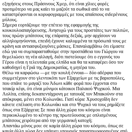
εξηγήσεις στους Πράσινους Χμερ, ότι είναι χίλιες φορές
προτιμότερο να μας καίει το μαζούτ τα σωθικά από το να
καταστρέφονται οι κορυφογραμμές με τους απαίσιους σιδερένιους
μύλους.
Σήμερα εορτάζουμε την επέτειο της εφαρμογής της
κουκουλοαπαγόρευσης. Ανησυχώ για τους προστάτες των πολιτών,
τους πρώην μπάτσους της επάρατης δεξιάς, μην αρχίσουν να
αλληλομηνύονται, επειδή έχουνε καλυμμένα τα πρόσωπά τους με
κράνη και αντιασφυξιογόνες μάσκες. Επαναλαμβάνω ότι είμαστε
εδώ για να συμπαρασταθούμε στην προσπάθεια του Γιώργου να
θεμελιώσει τη νέα αλλαγή, διότι πιστεύουμε ότι ο εγγονός του
Γέρου είναι η τελευταία μας ελπίδα και θα τα καταφέρει όσο τον
καθοδηγεί η Γριά της Δημοκρατίας, η μητέρα του.
Θέλω να καρφώσω —με την κουλή έννοια— δύο αδέρφια που
συμμετέχουν στο γλεντοκόπι των Εξαρχείων με τις βαριοπούλες,
που σπάνε το μαγαζί του Άδωνι κάθε φορά που έρχονται στο
τσακίρ κέφι, ότι είναι μόνιμοι κάτοικοι Παλαιού Ψυχικού. Μια
Λολίτα, επίσης δεκαπεντάχρονη με τατουάζ τον Μπακούνιν στα
απόκρυφα, μένει στο Κολωνάκι. Γιατί κύριε Χρυσοχοΐδη δεν
κάνετε επέλαση στο Κολωνάκι και στο Ψυχικό να τους ρημάξετε
όπως στα Εξάρχεια; Σε ποια άλλη χώρα του κόσμου είναι
περικυκλωμένο το κέντρο της πρωτεύουσας με οπλισμένους
μπάτσους χειρότερα από την γερμανική κατοχή;
Απαντάω μόνος μου: σε καμία άλλη χώρα του κόσμου, όπως σε
καμία άλλη χώρα δεν υπάρχει υπουργός παρασημοφορημένος από