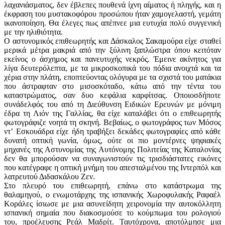
λαχανιάσματος, δεν έβλεπες πουθενά ίχνη αίματος ή πληγής, και η
έκφραση του μυστακοφόρου προσώπου ήταν χαμογελαστή, γεμάτη
ικανοποίηση. Θα έλεγες πως απέπνεε μια ευτυχία πολύ συγγενική
με την ηλιθιότητα.
Ο αστυνομικός επιθεωρητής και Δάσκαλος Σακαμούρα είχε σταθεί
μερικά μέτρα μακριά από την ξύλινη ξαπλώστρα όπου κειτόταν
εκείνος ο άσχημος και πανευτυχής νεκρός. Έμεινε ακίνητος για
λίγα δευτερόλεπτα, με τα μικροσκοπικά του πόδια ανοιχτά και τα
χέρια στην πλάτη, εποπτεύοντας ολόγυρα με τα σχιστά του ματάκια
που άστραφταν στο μισοσκόταδο, κάτω από την τέντα του
καταστρώματος, σαν δυο κεφάλια καρφίτσας. Οποιοσδήποτε
συνάδελφός του από τη Διεύθυνση Ειδικών Ερευνών με μόνιμη
έδρα τη Λιόν της Γαλλίας, θα είχε καταλάβει ότι ο επιθεωρητής
φωτογράφιζε νοητά τη σκηνή. Βεβαίως, ο φωτογράφος των Μόσος
ντʼ Εσκουάδρα είχε ήδη τραβήξει δεκάδες φωτογραφίες από κάθε
δυνατή οπτική γωνία, όμως, ούτε οι πιο μοντέρνες ψηφιακές
μηχανές της Αστυνομίας της Αυτόνομης Πολιτείας της Καταλονίας
δεν θα μπορούσαν να συναγωνιστούν τις τρισδιάστατες εικόνες
που κατέγραφε η οπτική μνήμη του απεσταλμένου της Ιντερπόλ και
λατρευτού Διδασκάλου Ζεν.
Στο πλευρό του επιθεωρητή, επάνω στο κατάστρωμα της
θαλαμηγού, ο ενωμοτάρχης της ισπανικής Χωροφυλακής Ραφαέλ
Κοράλες ίσιωσε με μια ασυνείδητη χειρονομία την αυτοκόλλητη
ισπανική σημαία που διακοσμούσε το κούμπωμα του ρολογιού
του, προέλευσης Ρεάλ Μαδρίτ. Ταυτόχρονα, αποτόλμησε μια