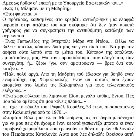
Αμέσως ήρθαν σʼ επαφή με το Υπουργείο Εσωτερικών και...»
«Και; Τι; Μίλησαν με τη Μαδρίτη;»
«Έτσι φαίνεται...»
Ο πρόεδρος, καθισμένος στο κρεβάτι, αντιλήφθηκε μια ελαφρά
υγρασία στην πιτζάμα του και σκέφτηκε ότι δεν ήταν αρκετά
γρήγορος για να συγκρατήσει την ανεπιθύμητη κατάληξη των
αερίων του.
«Ένας Γιαπωνέζος της Ιντερπόλ; Μάρε ντε Ντέου... Θέλω να
βάλετε αμέσως κάποιον δικό μας να γίνει σκιά του. Να μην τον
αφήσει ούτε λεπτό από τα μάτια του. Κάποιον της απολύτου
εμπιστοσύνης μας. Θα τον παρουσιάσουμε σαν οδηγό του, σαν
συνεργάτη, ή... ξέρω ʼγω, σαν αμφιτρύωνα — βρες ό,τι σου
κατέβει...»
«Πάλι πολύ αργά. Από τη Μαδρίτη τού έδωσαν για βοηθό έναν
ενωμοτάρχη της Χωροφυλακής. Έναν απʼ αυτούς που έχουν
απομείνει στο λιμάνι της Καλαμπέγια για τους τελωνειακούς
ελέγχους...»
«Ένα χωροφύλακα του λιμανιού; Είσαι μεγάλο καθίκι, Εντού. Πες
μου τώρα αμέσως ότι μου κάνεις πλάκα...»
«... έχω το φάκελό του: Ραφαέλ Κοράλες, 53 ετών, αποσπασμένος
στην Καλαμπέγια από το 1970...»
«Σταμάτα. Βάλε μια τελεία. Με παίρνεις μες στʼ άγρια μεσάνυχτα
για να μου πεις ότι έχουμε έναν κερατά γιαπωνέζο μπάτσο κι έναν
καραβανά χωροφύλακα που ερευνούν το θάνατο τριών εθελοντών
του Πειράματος Καταλονία; Αυτό μου λες δηλαδή; Ορκίσου αυτή