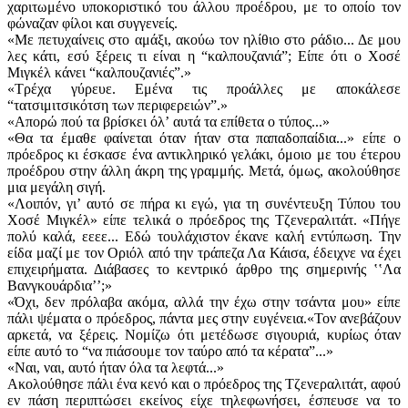
χαριτωμένο υποκοριστικό του άλλου προέδρου, με το οποίο τον
φώναζαν φίλοι και συγγενείς.
«Με πετυχαίνεις στο αμάξι, ακούω τον ηλίθιο στο ράδιο... Δε μου
λες κάτι, εσύ ξέρεις τι είναι η “καλπουζανιά”; Είπε ότι ο Χοσέ
Μιγκέλ κάνει “καλπουζανιές”.»
«Τρέχα γύρευε. Εμένα τις προάλλες με αποκάλεσε
“τατσιμιτσικότση των περιφερειών”.»
«Απορώ πού τα βρίσκει όλʼ αυτά τα επίθετα ο τύπος...»
«Θα τα έμαθε φαίνεται όταν ήταν στα παπαδοπαίδια...» είπε ο
πρόεδρος κι έσκασε ένα αντικληρικό γελάκι, όμοιο με του έτερου
προέδρου στην άλλη άκρη της γραμμής. Μετά, όμως, ακολούθησε
μια μεγάλη σιγή.
«Λοιπόν, γιʼ αυτό σε πήρα κι εγώ, για τη συνέντευξη Τύπου του
Χοσέ Μιγκέλ» είπε τελικά ο πρόεδρος της Τζενεραλιτάτ. «Πήγε
πολύ καλά, εεεε... Εδώ τουλάχιστον έκανε καλή εντύπωση. Την
είδα μαζί με τον Οριόλ από την τράπεζα Λα Κάισα, έδειχνε να έχει
επιχειρήματα. Διάβασες το κεντρικό άρθρο της σημερινής ʽʽΛα
Βανγκουάρδιαʼʼ;»
«Όχι, δεν πρόλαβα ακόμα, αλλά την έχω στην τσάντα μου» είπε
πάλι ψέματα ο πρόεδρος, πάντα μες στην ευγένεια.«Τον ανεβάζουν
αρκετά, να ξέρεις. Νομίζω ότι μετέδωσε σιγουριά, κυρίως όταν
είπε αυτό το “να πιάσουμε τον ταύρο από τα κέρατα”...»
«Ναι, ναι, αυτό ήταν όλα τα λεφτά...»
Ακολούθησε πάλι ένα κενό και ο πρόεδρος της Τζενεραλιτάτ, αφού
εν πάση περιπτώσει εκείνος είχε τηλεφωνήσει, έσπευσε να το