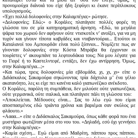
προνομιούχα διάνοιά του είχε ήδη ξεφύγει κι έκανε περίπλοκους
υπολογισμούς.
«Έχει πολλά δολοφονίες στην Καλαμπέγια;» ρώτησε.
«Δολοφονίες; Εδώ;» ο Κοράλες πλατάγισε πολλές φορές τη
γλώσσα του σε μία κατηγορηματική άρνηση. «Εδώ, τα μεγάλα
ψάρια του χωριού δεν αφήνουν ούτε ντισκοτέκ νʼ ανοίξει, για να μη
τυχόν και γίνουν τίποτα καβγάδες και νταβαντούρια... Ετούτοι οι
Καταλανοί του Αμπουρδάν είναι πολύ ξύπνιοι... Νομίζετε πως αν
γίνονταν δολοφονίες στην Κόστα Μπράβα θα έρχονταν οι
τουρίστες νʼ ακουμπάνε τα λεφτουδάκια τους; Να μου λέγατε για
το Γιορέ ή το Καστελντεφέ, εντάξει, δεν έχω αντίρρηση. Όμως,
στην Καλαμπέγια...;»
«Και τώρα, τρεις δολοφονίες μία εβδομάδα, χι, χι, χι» είπε ο
Διδάσκαλος Σακαμούρα σηκώνοντας τρία δάχτυλα μʼ ένα γέλιο
ακατανόητο, λες κι είχε πει κανένα καλό γιαπωνέζικο ανέκδοτο.
Ο Κοράλες, παρόλη τη συμπάθεια, δεν μιλούσε ούτε γιαπωνέζικα,
ούτε γερμανικά, ούτε ιταλικά, και πλατάγισε πάλι τη γλώσσα του:
«Αποκλείεται. Μέδουσες είναι... Σας το λέω εγώ που είμαι
αποσπασμένος εδώ τριάντα χρόνια και βαριέμαι σαν σκύλος με
φλάουτο.»
«Αααα...» είπε ο Διδάσκαλος Σακαμούρα, όπως κάθε φορά που ένα
μυστήριο φωτιζόταν μέσα στο νου του. «Δηλαδή, εσύ όχι γεννήσει
στην Καλαμπέγια;»
«Καμία σχέση... Εγώ είμαι από Μαδρίτη, πάππου προς πάππου.