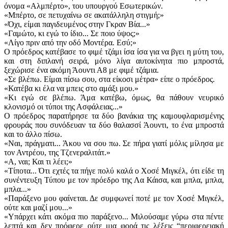
όνομα «Αλμπέρτο», του υπουργού Εσωτερικών.
«Μπέρτο, σε πετυχαίνω σε ακατάλληλη στιγμή;»
«Όχι, είμαι παγιδευμένος στην Γκραν Βία...»
«Γαμώτο, κι εγώ το ίδιο... Σε ποιο ύψος;»
«Λίγο πριν από την οδό Μοντέρα. Εσύ;»
Ο πρόεδρος κατέβασε το φιμέ τζάμι ίσα ίσα για να βγει η μύτη του,
και στη διπλανή σειρά, μόνο λίγα αυτοκίνητα πιο μπροστά,
ξεχώρισε ένα ακόμη Άουντι Α8 με φιμέ τζάμια.
«Σε βλέπω. Είμαι πίσω σου, στα είκοσι μέτρα» είπε ο πρόεδρος.
«Κατέβα κι έλα να μπεις στο αμάξι μου.»
«Κι εγώ σε βλέπω. Άμα κατέβω, όμως, θα πάθουν νευρικό
κλονισμό οι τύποι της Ασφάλειας...»
Ο πρόεδρος παρατήρησε τα δύο βανάκια της καμουφλαρισμένης
φρουράς που συνόδευαν τα δύο θαλασσί Άουντι, το ένα μπροστά
και το άλλο πίσω.
«Ναι, πράγματι... Άκου να σου πω. Σε πήρα γιατί μόλις μίλησα με
τον Αντρέου, της Τζενεραλιτάτ.»
«Α, ναι; Και τι λέει;»
«Τίποτα... Ότι εχτές τα πήγε πολύ καλά ο Χοσέ Μιγκέλ, ότι είδε τη
συνέντευξη Τύπου με τον πρόεδρο της Λα Κάισα, και μπλα, μπλα,
μπλα...»
«Παράξενο μου φαίνεται. Δε συμφωνεί ποτέ με τον Χοσέ Μιγκέλ,
ούτε και μαζί μου...»
«Υπάρχει κάτι ακόμα πιο παράξενο... Μιλούσαμε γύρω στα πέντε
λεπτά και δεν πρόφερε ούτε μια φορά τις λέξεις “περιφερειακή