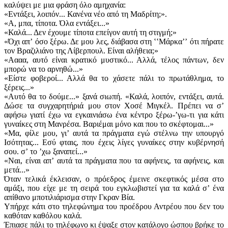
καλύψει με μια φράση όλο αμηχανία:
«Εντάξει, λοιπόν... Κανένα νέο από τη Μαδρίτη;».
«Α, μπα, τίποτα. Όλα εντάξει...»
«Καλά... Δεν έχουμε τίποτα επείγον αυτή τη στιγμή;»
«Όχι απʼ όσο ξέρω. Δε μου λες, διάβασα στη ʽʽΜάρκαʼʼ ότι πήρατε
τον Βραζιλιάνο της Λίβερπουλ. Είναι αλήθεια;»
«Αααα, αυτό είναι κρατικό μυστικό... Αλλά, τέλος πάντων, δεν
μπορώ να το αρνηθώ...»
«Είστε φοβεροί... Αλλά θα το χάσετε πάλι το πρωτάθλημα, το
ξέρεις...»
«Αυτό θα το δούμε...» ξανά σιωπή. «Καλά, λοιπόν, εντάξει, αυτά.
Δώσε τα συγχαρητήριά μου στον Χοσέ Μιγκέλ. Πρέπει να σʼ
αφήσω γιατί έχω να εγκαινιάσω ένα κέντρο ξέρω-ʼγω-τι για κάτι
γυναίκες στη Μανρέσα. Βαριέμαι μόνο και που το σκέφτομαι...»
«Μα, φίλε μου, γιʼ αυτά τα πράγματα εγώ στέλνω την υπουργό
Ισότητας... Εσύ φταις, που έχεις λίγες γυναίκες στην κυβέρνησή
σου. σʼ το ʼχω ξαναπεί...»
«Ναι, είναι απʼ αυτά τα πράγματα που τα αφήνεις, τα αφήνεις, και
μετά...»
Όταν τελικά έκλεισαν, ο πρόεδρος έμεινε σκεφτικός μέσα στο
αμάξι, που είχε με τη σειρά του εγκλωβιστεί για τα καλά σʼ ένα
απίθανο μποτιλιάρισμα στην Γκραν Βία.
Υπήρχε κάτι στο τηλεφώνημα του προέδρου Αντρέου που δεν του
καθόταν καθόλου καλά.
Έπιασε πάλι το τηλέφωνο κι έψαξε στον κατάλογο ώσπου βρήκε το