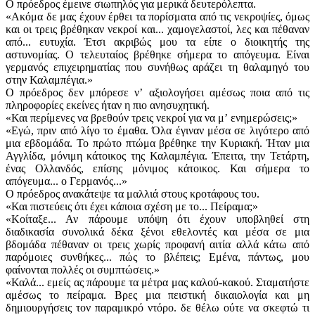
Ο πρόεδρος έμεινε σιωπηλός για μερικά δευτερόλεπτα.
«Ακόμα δε μας έχουν έρθει τα πορίσματα από τις νεκροψίες, όμως
και οι τρεις βρέθηκαν νεκροί και... χαμογελαστοί, λες και πέθαναν
από... ευτυχία. Έτσι ακριβώς μου τα είπε ο διοικητής της
αστυνομίας. Ο τελευταίος βρέθηκε σήμερα το απόγευμα. Είναι
γερμανός επιχειρηματίας που συνήθως αράζει τη θαλαμηγό του
στην Καλαμπέγια.»
Ο πρόεδρος δεν μπόρεσε νʼ αξιολογήσει αμέσως ποια από τις
πληροφορίες εκείνες ήταν η πιο ανησυχητική.
«Και περίμενες να βρεθούν τρεις νεκροί για να μʼ ενημερώσεις;»
«Εγώ, πριν από λίγο το έμαθα. Όλα έγιναν μέσα σε λιγότερο από
μια εβδομάδα. Το πρώτο πτώμα βρέθηκε την Κυριακή. Ήταν μια
Αγγλίδα, μόνιμη κάτοικος της Καλαμπέγια. Έπειτα, την Τετάρτη,
ένας Ολλανδός, επίσης μόνιμος κάτοικος. Και σήμερα το
απόγευμα... ο Γερμανός...»
Ο πρόεδρος ανακάτεψε τα μαλλιά στους κροτάφους του.
«Και πιστεύεις ότι έχει κάποια σχέση με το... Πείραμα;»
«Κοίταξε... Αν πάρουμε υπόψη ότι έχουν υποβληθεί στη
διαδικασία συνολικά δέκα ξένοι εθελοντές και μέσα σε μια
βδομάδα πέθαναν οι τρεις χωρίς προφανή αιτία αλλά κάτω από
παρόμοιες συνθήκες... πώς το βλέπεις; Εμένα, πάντως, μου
φαίνονται πολλές οι συμπτώσεις.»
«Καλά... εμείς ας πάρουμε τα μέτρα μας καλού-κακού. Σταματήστε
αμέσως το πείραμα. Βρες μια πειστική δικαιολογία και μη
δημιουργήσεις τον παραμικρό ντόρο. δε θέλω ούτε να σκεφτώ τι