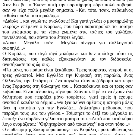
Χαν Κο βε...» Έκανε αυτή την παρατήρηση πάρα πολύ σοβαρά,
σαν να είχε πολύ μεγάλη σημασία. «Και τότε, τσακ, πεθαμένος
πεθαίνει πολύ μυστηριώδης.»
«Διάολε... και γαμώ τις αναλύσεις! Και γιατί γελάει ο μυστηριώδης
νεκρός;» επέμεινε ο Κοράλες, που τώρα παρατηρούσε το μούτρο
του πτώματος με τα χέρια χωμένα στις τσέπες του γαλάζιου
παντελονιού, που πάντα του έπεφτε λιγάκι.
«Αααα... Μεγάλο κοάν... Μεγάλο αίνιγμα για συλλογισμό
σιωπηλό...»
Ο Κοράλες, που σιγά σιγά χαλάρωνε και δεν πρόσεχε τόσο τις
διατυπώσεις του καθώς εξοικειωνόταν με τον διδάσκαλο,
ανασήκωσε τους ώμους.
«Για μένα, το πράμα είναι ξεκάθαρο. Τρεις τουρίστες νεκροί, κι οι
τρεις γελαστοί. Μια Εγγλέζα την Κυριακή στη παραλία, ένας
Ολλανδός την Τετάρτη σʼ ένα παγκάκι στον πεζόδρομο και τώρα
ένας Γερμανός στη θαλαμηγό του... Κατακόκκινοι και οι τρεις σαν
καβούρια. Είναι μέδουσες, σίγουρα. Στάνταρ. Πρέπει να έχουν ένα
δηλητήριο που πειράζει μόνο τουρίστες, γιατί εμείς ή έχουμε
ανοσία ή καλύτερο δέρμα... Θα ξεδιαλύνει αμέσως η ιστορία μόλις
βγει η αυτοψία για την Εγγλέζα... Δηλητήριο μέδουσας που
πειράζει τους μυς του γέλιου.» Τσίμπησε το δεξί του μάγουλο κι
έφτιαξε ένα σαρδόνιο γέλιο στο μούτρο του. «Αυτό που κατά κύριο
λόγο ονομάζεται: ʽʽΘηλητηρίαση από τοκισίνεςʼʼ και στον τόπο...»
Ο επιθεωρητής Σακαμούρα άκουγε τον Κοράλες προσπαθώντας να
καταλάβει έστω και τα μισά απʼ όσα του έλεγε, όμως, η