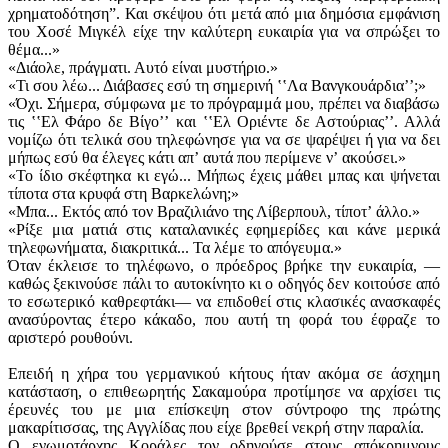
χρηματοδότηση”. Και σκέψου ότι μετά από μια δημόσια εμφάνιση
του Χοσέ Μιγκέλ είχε την καλύτερη ευκαιρία για να σπρώξει το
θέμα...»
«Διάολε, πράγματι. Αυτό είναι μυστήριο.»
«Τι σου λέω... Διάβασες εσύ τη σημερινή ʽʽΛα Βανγκουάρδιαʼʼ;»
«Όχι. Σήμερα, σύμφωνα με το πρόγραμμά μου, πρέπει να διαβάσω
τις ʽʽΕλ Φάρο δε Βίγοʼʼ και ʽʽΕλ Οριέντε δε Αστούριαςʼʼ. Αλλά
νομίζω ότι τελικά σου τηλεφώνησε για να σε ψαρέψει ή για να δει
μήπως εσύ θα έλεγες κάτι απʼ αυτά που περίμενε νʼ ακούσει.»
«Το ίδιο σκέφτηκα κι εγώ... Μήπως έχεις μάθει μπας και ψήνεται
τίποτα στα κρυφά στη Βαρκελώνη;»
«Μπα... Εκτός από τον Βραζιλιάνο της Λίβερπουλ, τίποτʼ άλλο.»
«Ρίξε μια ματιά στις καταλανικές εφημερίδες και κάνε μερικά
τηλεφωνήματα, διακριτικά... Τα λέμε το απόγευμα.»
Όταν έκλεισε το τηλέφωνο, ο πρόεδρος βρήκε την ευκαιρία, —
καθώς ξεκινούσε πάλι το αυτοκίνητο κι ο οδηγός δεν κοιτούσε από
το εσωτερικό καθρεφτάκι— να επιδοθεί στις κλασικές ανασκαφές
ανασύροντας έτερο κάκαδο, που αυτή τη φορά του έφραζε το
αριστερό ρουθούνι.
Επειδή η χήρα του γερμανικού κήτους ήταν ακόμα σε άσχημη
κατάσταση, ο επιθεωρητής Σακαμούρα προτίμησε να αρχίσει τις
έρευνές του με μια επίσκεψη στον σύντροφο της πρώτης
μακαρίτισσας, της Αγγλίδας που είχε βρεθεί νεκρή στην παραλία.
Ο ενωμοτάρχης Κοράλες τον οδηγούσε στους απόκρημνους