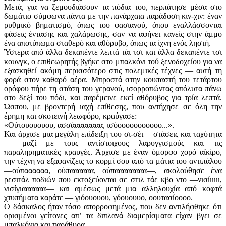
Μετά, για να ξεμουδιάσουν τα πόδια του, περπάτησε μέσα στο
δωμάτιο σύμφωνα πάντα με την πανάρχαια παράδοση κιν-χιν: έναν
ρυθμικό βηματισμό, όπως του φασιανού, όπου εναλλάσσονται
φάσεις έντασης και χαλάρωσης, σαν να αφήνει κανείς στην άμμο
ένα αποτύπωμα σταθερό και αθόρυβο, όπως τα ίχνη ενός ληστή.
Ύστερα από άλλα δεκαπέντε λεπτά τάι τσι και άλλα δεκαπέντε τσι
κουνγκ, ο επιθεωρητής βγήκε στο μπαλκόνι τού ξενοδοχείου για να
εξασκηθεί ακόμη περισσότερο στις πολεμικές τέχνες — αυτή τη
φορά στον καθαρό αέρα. Μπροστά στην κουπαστή του τετάρτου
ορόφου πήρε τη στάση του γερανού, ισορροπώντας απόλυτα πάνω
στο δεξί του πόδι, και παρέμεινε εκεί αθόρυβος για τρία λεπτά.
Ώσπου, με βροντερή ιαχή επίθεσης, που αντήχησε σε όλη την
έρημη και σκοτεινή λεωφόρο, κραύγασε:
«Ούτουουουου, ασσάααααααα, ισόοοοοοοοοοοο...».
Και άρχισε μια μεγάλη επίδειξη του σι-σέι —στάσεις και ταχύτητα
— μαζί με τους αντίστοιχους λαρυγγισμούς και τις
παραληρηματικές κραυγές. Άρχισε με έναν όμορφο χορό αϊκίρο,
την τέχνη να εξαφανίζεις το κορμί σου από τα μάτια του αντιπάλου
—ούπαααααα, ούπαααααα, ούπαααααααα—, ακολούθησε ένα
ρεσιτάλ ποδιών που εκτοξεύονται σε στιλ τάε κβο ντο —νισίιιιιι,
νισίγιαααααα— και αμέσως μετά μια αλληλουχία από κοφτά
χτυπήματα καράτε — γιόουουου, γόουουυο, οουτασίοοοο.
Ο δάσκαλος ήταν τόσο απορροφημένος, που δεν αντιλήφθηκε ότι
ορισμένοι γείτονες απʼ τα διπλανά διαμερίσματα είχαν βγει σε
μπαλκόνια και παράθυρα.