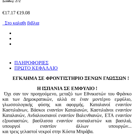
Σελίδες: 272
€17.17
€19.08
Στο καλαθι
βιβλια
ΠΛΗΡΟΦΟΡΙΕΣ
ΠΡΩΤΟ ΚΕΦΑΛΑΙΟ
ΕΓΚΛΗΜΑ ΣΕ ΦΡΟΝΤΙΣΤΗΡΙΟ ΞΕΝΩΝ ΓΛΩΣΣΩΝ !
Η ΙΣΠΑΝΙΑ ΣΕ ΕΜΦΥΛΙΟ !
Όχι σαν τον προηγούµενο, µεταξύ των Εθνικιστών του Φράνκο
και των Δηµοκρατικών, αλλά σε έναν µοντέρνο εµφύλιο,
γλωσσολογικής φύσης και αφορµής. Καταλανοί εναντίον
Καστιλιάνων, Βάσκοι εναντίον Καταλανών, Καστιλιάνοι εναντίον
Καταλανών, Ανδαλουσιανοί εναντίον Βαλενθιανών, ΕΤΑ εναντίον
εξουσιαστών, βασίλισσα εναντίον σοσιαλιστών και βασιλιά,
υπουργοί εναντίον άλλων υπουργών...
και τρεις γελαστοί νεκροί στην Κόστα Μπράβα.