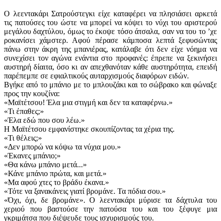
Ο λεεντακάρι Σατρούστεγκι είχε καταφέρει να πλησιάσει αρκετά
τις πατούσες του ώστε να μπορεί να κόψει το νύχι του αριστερού
μεγάλου δαχτύλου, όμως το έκοψε τόσο άτσαλα, σαν να του το ʼχε
ροκανίσει χάμστερ. Αφού πέρασε κάμποσα λεπτά ξεφυσώντας
πάνω στην άκρη της μπανιέρας, κατάλαβε ότι δεν είχε νόημα να
συνεχίσει τον αγώνα ενάντια στο προφανές: έπρεπε να ξεκινήσει
αυστηρή δίαιτα, όσο κι αν απεχθανόταν κάθε αυστηρότητα, επειδή
παρέπεμπε σε εφιαλτικούς αυταρχισμούς διαφόρων ειδών.
Βγήκε από το μπάνιο με το μπλουζάκι και το σώβρακο και φώναξε
προς την κουζίνα:
«Μαϊτέτσου! Έλα μια στιγμή και δεν τα καταφέρνω.»
«Τι έπαθες;»
«Έλα εδώ που σου λέω.»
Η Μαϊτέτσου εμφανίστηκε σκουπίζοντας τα χέρια της.
«Τι θέλεις;»
«Δεν μπορώ να κόψω τα νύχια μου.»
«Έκανες μπάνιο;»
«Θα κάνω μπάνιο μετά...»
«Κάνε μπάνιο πρώτα, και μετά.»
«Μα αφού χτες το βράδυ έκανα.»
«Τότε να ξανακάνεις γιατί βρομάνε. Τα πόδια σου.»
«Όχι, όχι, δε βρομάνε». Ο λεεντακάρι μύρισε τα δάχτυλα του
χεριού που βαστούσε την πατούσα του και του ξέφυγε μια
γκριμάτσα που διέψευδε τους ισχυρισμούς του.