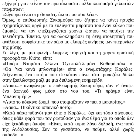
εξήγηση για εκείνον τον πρωτάκουστο πολλαπλασιασμό γελαστών
πτωμάτων:
«Σίγουρα είναι οι μέδουσες. άκου που σου λέω».
Όμως, ο επιθεωρητής Σακαμούρα του ζήτησε να κάνει ησυχία
σχηματίζοντας αργά με τα ευλύγιστα μπράτσα του έναν κύκλο που
έμοιαζε να τον επεξεργάζεται χρόνια ώσπου να πετύχει την
τελειότητα. Έπειτα, για να ολοκληρώσει τη δειγματοληπτική του
ανάλυση, οσφρίστηκε τον αέρα με ελαφρές κινήσεις των πτερυγίων
της μύτης.
Σε λίγο, με μια φωνή ελαφρώς τσιριχτή και τη χαρακτηριστική
προφορά του Κιότο, είπε:
«Πιπέρι... Ντομάτα... Σέλινο... Όχι πολύ λεμόνι... Καθαρό σάκε...»
«Θα ʼναι κανά μπλοντιμέρι» είπε ο ενωμοτάρχης Κοράλες,
δείχνοντας ένα ποτήρι που στεκόταν πάνω στο τραπεζάκι δίπλα
στην ξαπλώστρα μαζί με μια διπλωμένη εφημερίδα.
«Αααα...» αναφώνησε ο επιθεωρητής Σακαμούρα, σαν νʼ άναψε
ένα ξαφνικό φως μέσα στο νου του. «Τι πράγμα είναι
Μπλοντιμέρι;»
«Αυτό το κόκκινο ζουμί που ετοιμαζόταν να πιει ο μακαρίτης.»
«Αααα... Πικάντικο ισπανικό ποτό;»
«Κατά πάσα πιθανότητα» είπε ο Κοράλες, όχι και τόσο σίγουρος,
όπως κάθε φορά που τον ρωτούσαν για ένα θέμα για το οποίο δεν
είχε ξεκάθαρη άποψη. «Είναι, κατά κύριο λόγο δηλαδή, ένα ποτό
της Ανδαλουσίας. Σαν το γασπάτσο, να πούμε, αλλά χωρίς
σκόρδο...»