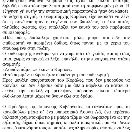
ξενοδοχείου Μαρίνα Μπράβα στις οχτώ και είκοσι τέσσερα,
δηλαδή είκοσι τέσσερα λεπτά μετά από τη συμφωνημένη ώρα. Η
εξήγηση γιʼ αυτήν την εντυπωσιακή παρασπονδία ήταν ότι κάποτε,
σε άσχετη στιγμή, ο ενωμοτάρχης Κοράλες είχε ακούσει να λένε
ότι η συνέπεια ήταν η ευγένεια των βασιλέων, κι έτσι αυτός,
πληβείος σωστός, είχε απαλλάξει τον εαυτό του από παρόμοιες
συμπεριφορές.
«Πώς πάει, δάσκαλε;» χαιρέτισε μόλις μπήκε και είδε τον
επιθεωρητή να περιμένει όρθιος, όπως πάντα, με τα χέρια του
σταυρωμένα στην πλάτη.
Ο επιθεωρητής κινήθηκε για να χαιρετίσει σε γκάσο, και αμέσως
μετά, χωρίς να προφέρει λέξη, επανήλθε στην προηγούμενη στάση
αναμονής.
«Λοιπόν, πάμε;...» έκανε ο Κοράλες.
«Εσύ περιμένει τώρα» ήταν η απάντηση του επιθεωρητή.
Προς μεγάλη απογοήτευση του Κοράλες, που δεν μπορούσε να
καπνίσει και δεν έβρισκε ούτε μια άθλια καρέκλα να κάτσει σʼ
εκείνη την αφιλόξενη ρεσεψιόν, πέρασαν είκοσι τέσσερα
ολόκληρα λεπτά μέχρι να βγουν έξω στο δρόμο.
Ο Πρόεδρος της Ισπανικής Κυβέρνησης κατευθυνόταν προς το
κοινοβούλιο μέσα σʼ ένα υπηρεσιακό Άουντι Α8, ένα τεράστιο
θαλασσί χρηματοκιβώτιο με μαύρα τζάμια και θωρακισμένο ώς την
εξάτμιση, δίχως όμως σημαίες κι άλλα διακριτικά που θα ʼδιναν
στους Ακατονόμαστους περισσότερες πληροφορίες από τις εντελώς