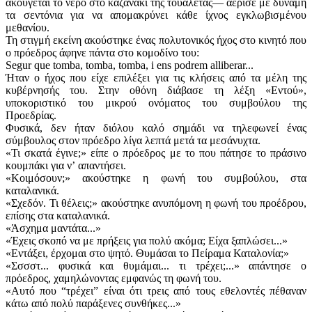
ακούγεται το νερό στο καζανάκι της τουαλέτας— αέρισε με δύναμη
τα σεντόνια για να απομακρύνει κάθε ίχνος εγκλωβισμένου
μεθανίου.
Τη στιγμή εκείνη ακούστηκε ένας πολυτονικός ήχος στο κινητό που
ο πρόεδρος άφηνε πάντα στο κομοδίνο του:
Segur que tomba, tomba, tomba, i ens podrem alliberar...
Ήταν ο ήχος που είχε επιλέξει για τις κλήσεις από τα μέλη της
κυβέρνησής του. Στην οθόνη διάβασε τη λέξη «Εντού»,
υποκοριστικό του μικρού ονόματος του συμβούλου της
Προεδρίας.
Φυσικά, δεν ήταν διόλου καλό σημάδι να τηλεφωνεί ένας
σύμβουλος στον πρόεδρο λίγα λεπτά μετά τα μεσάνυχτα.
«Τι σκατά έγινε;» είπε ο πρόεδρος με το που πάτησε το πράσινο
κουμπάκι για νʼ απαντήσει.
«Κοιμόσουν;» ακούστηκε η φωνή του συμβούλου, στα
καταλανικά.
«Σχεδόν. Τι θέλεις;» ακούστηκε ανυπόμονη η φωνή του προέδρου,
επίσης στα καταλανικά.
«Άσχημα μαντάτα...»
«Έχεις σκοπό να με πρήξεις για πολύ ακόμα; Είχα ξαπλώσει...»
«Εντάξει, έρχομαι στο ψητό. Θυμάσαι το Πείραμα Καταλονία;»
«Σσσστ... φυσικά και θυμάμαι... τι τρέχει;...» απάντησε ο
πρόεδρος, χαμηλώνοντας εμφανώς τη φωνή του.
«Αυτό που “τρέχει” είναι ότι τρεις από τους εθελοντές πέθαναν
κάτω από πολύ παράξενες συνθήκες...»