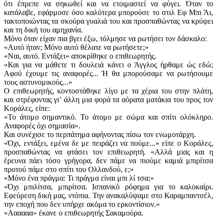
ότι έπρεπε να σηκωθεί και να ετοιμαστεί να φύγει. Όταν το
κατάλαβε, εφάρμοσε όσο καλύτερα μπορούσε το στιλ Εφ Μπι Άι,
τακτοποιώντας τα σκούρα γυαλιά του και προσπαθώντας να κρύψει
και τη δική του αμηχανία.
Μόνο όταν είχαν πια βγει έξω, τόλμησε να ρωτήσει τον δάσκαλο:
«Αυτό ήταν; Μόνο αυτό θέλατε να ρωτήσετε;»
«Ναι, αυτό. Εντάξει» αποκρίθηκε ο επιθεωρητής.
«Και για να μάθετε τι δουλειά κάνει ο Άγγλος ήρθαμε ώς εδώ;
Αφού έχουμε τις αναφορές... Ή θα μπορούσαμε να ρωτήσουμε
τους αστυνομικούς...»
Ο επιθεωρητής, κοντοστάθηκε λίγο με τα χέρια του στην πλάτη,
και στρέφοντας γιʼ άλλη μια φορά τα αόρατα ματάκια του προς τον
Κοράλες, είπε:
«Το άτομο σημαντικό. Το άτομο με σώμα και σπίτι ολόκληρο.
Αναφορές όχι σημασία».
Και συνέχισε το περπάτημα αφήνοντας πίσω τον ενωμοτάρχη.
«Όχι, εντάξει, εμένα δε με πειράζει να πούμε...» είπε ο Κοράλες,
προσπαθώντας να φτάσει τον επιθεωρητή. «Αλλά μιας και η
έρευνα πάει τόσο γρήγορα, δεν πάμε να πιούμε καμιά μπιρίτσα
προτού πάμε στο σπίτι του Ολλανδού, ε;»
«Μόνο ένα πράγμα: Τι πράγμα είναι μπι λί τσα;»
«Όχι μπιλίτσα, μπιρίτσα. Ισπανικό ρόφημα για το καλοκαίρι.
Εφεύρεση δική μας, ντόπια. Την ανακαλύψαμε στο Καραμπαντσέλ,
την εποχή που δεν υπήρχε ακόμα το ερκοντίσιον.»
«Αααααα» έκανε ο επιθεωρητής Σακαμούρα.