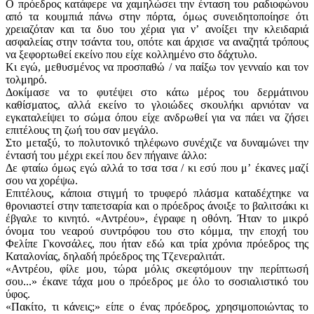
Ο πρόεδρος κατάφερε να χαμηλώσει την ένταση του ραδιοφώνου
από τα κουμπιά πάνω στην πόρτα, όμως συνειδητοποίησε ότι
χρειαζόταν και τα δυο του χέρια για νʼ ανοίξει την κλειδαριά
ασφαλείας στην τσάντα του, οπότε και άρχισε να αναζητά τρόπους
να ξεφορτωθεί εκείνο που είχε κολλημένο στο δάχτυλο.
Κι εγώ, μεθυσμένος να προσπαθώ / να παίξω τον γενναίο και τον
τολμηρό.
Δοκίμασε να το φυτέψει στο κάτω μέρος του δερμάτινου
καθίσματος, αλλά εκείνο το γλοιώδες σκουλήκι αρνιόταν να
εγκαταλείψει το σώμα όπου είχε ανδρωθεί για να πάει να ζήσει
επιτέλους τη ζωή του σαν μεγάλο.
Στο μεταξύ, το πολυτονικό τηλέφωνο συνέχιζε να δυναμώνει την
έντασή του μέχρι εκεί που δεν πήγαινε άλλο:
Δε φταίω όμως εγώ αλλά το τσα τσα / κι εσύ που μʼ έκανες μαζί
σου να χορέψω.
Επιτέλους, κάποια στιγμή το τρυφερό πλάσμα καταδέχτηκε να
θρονιαστεί στην ταπετσαρία και ο πρόεδρος άνοιξε το βαλιτσάκι κι
έβγαλε το κινητό. «Αντρέου», έγραφε η οθόνη. Ήταν το μικρό
όνομα του νεαρού συντρόφου του στο κόμμα, την εποχή του
Φελίπε Γκονσάλες, που ήταν εδώ και τρία χρόνια πρόεδρος της
Καταλονίας, δηλαδή πρόεδρος της Τζενεραλιτάτ.
«Αντρέου, φίλε μου, τώρα μόλις σκεφτόμουν την περίπτωσή
σου...» έκανε τάχα μου ο πρόεδρος με όλο το σοσιαλιστικό του
ύφος.
«Πακίτο, τι κάνεις;» είπε ο ένας πρόεδρος, χρησιμοποιώντας το