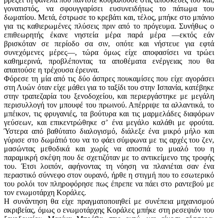
γονατιστός, να σφουγγαρίσει ευσυνειδήτως το πάτωμα του
δωματίου. Μετά, έστρωσε το κρεβάτι και, τέλος, μπήκε στο μπάνιο
για τις καθιερωμένες πλύσεις πριν από το πρόγευμα. Συνήθως ο
επιθεωρητής έκανε νηστεία μέρα παρά μέρα —εκτός εάν
βρισκόταν σε περίοδο σα σιν, οπότε και νήστευε για εφτά
συνεχόμενες μέρες—, τώρα όμως είχε αποφασίσει να τρώει
καθημερινά, προβλέποντας τα αποθέματα ενέργειας που θα
απαιτούσε η τρέχουσα έρευνα.
Φόρεσε τη μία από τις δύο άσπρες πουκαμίσες που είχε αγοράσει
στη Λυών όταν είχε μάθει για το ταξίδι του στην Ισπανία, κατέβηκε
στην τραπεζαρία του ξενοδοχείου, και περιεργάστηκε με μεγάλη
περισυλλογή τον μπουφέ του πρωινού. Απέρριψε τα αλλαντικά, το
μπέικον, τις φρυγανιές, τα βούτυρα και τις μαρμελάδες διαφόρων
γεύσεων, και επικεντρώθηκε σʼ ένα μεγάλο καλάθι με φρούτα.
Ύστερα από βαθύτατο διαλογισμό, διάλεξε ένα μικρό μήλο και
γύρισε στο δωμάτιό του να το φάει σύμφωνα με τις αρχές του ζεν,
μασώντας μεθοδικά και χωρίς να αποσπά το μυαλό του η
παραμικρή σκέψη που δε σχετιζόταν με το αντικείμενο της τροφής
του. Έτσι λοιπόν, αφήνοντας τη νόηση να πλανιέται σαν ένα
περαστικό σύννεφο στον ουρανό, ήρθε η στιγμή που το εσωτερικό
του ρολόι τον πληροφόρησε πως έπρεπε να πάει στο ραντεβού με
τον ενωμοτάρχη Κοράλες.
Η συνάντηση θα είχε πραγματοποιηθεί με συνέπεια μηχανισμού
ακριβείας, όμως ο ενωμοτάρχης Κοράλες μπήκε στη ρεσεψιόν του