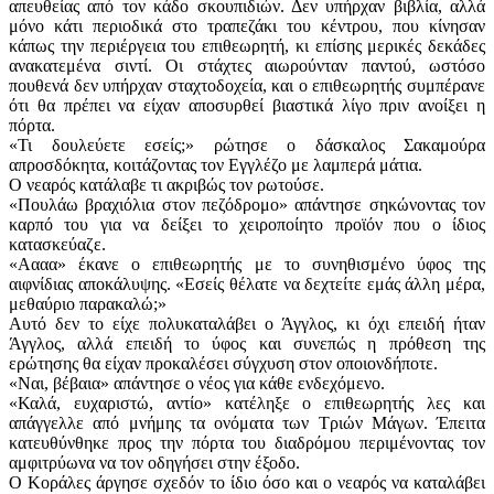
απευθείας από τον κάδο σκουπιδιών. Δεν υπήρχαν βιβλία, αλλά
μόνο κάτι περιοδικά στο τραπεζάκι του κέντρου, που κίνησαν
κάπως την περιέργεια του επιθεωρητή, κι επίσης μερικές δεκάδες
ανακατεμένα σιντί. Οι στάχτες αιωρούνταν παντού, ωστόσο
πουθενά δεν υπήρχαν σταχτοδοχεία, και ο επιθεωρητής συμπέρανε
ότι θα πρέπει να είχαν αποσυρθεί βιαστικά λίγο πριν ανοίξει η
πόρτα.
«Τι δουλεύετε εσείς;» ρώτησε ο δάσκαλος Σακαμούρα
απροσδόκητα, κοιτάζοντας τον Εγγλέζο με λαμπερά μάτια.
Ο νεαρός κατάλαβε τι ακριβώς τον ρωτούσε.
«Πουλάω βραχιόλια στον πεζόδρομο» απάντησε σηκώνοντας τον
καρπό του για να δείξει το χειροποίητο προϊόν που ο ίδιος
κατασκεύαζε.
«Αααα» έκανε ο επιθεωρητής με το συνηθισμένο ύφος της
αιφνίδιας αποκάλυψης. «Εσείς θέλατε να δεχτείτε εμάς άλλη μέρα,
μεθαύριο παρακαλώ;»
Αυτό δεν το είχε πολυκαταλάβει ο Άγγλος, κι όχι επειδή ήταν
Άγγλος, αλλά επειδή το ύφος και συνεπώς η πρόθεση της
ερώτησης θα είχαν προκαλέσει σύγχυση στον οποιονδήποτε.
«Ναι, βέβαια» απάντησε ο νέος για κάθε ενδεχόμενο.
«Καλά, ευχαριστώ, αντίο» κατέληξε ο επιθεωρητής λες και
απάγγελλε από μνήμης τα ονόματα των Τριών Μάγων. Έπειτα
κατευθύνθηκε προς την πόρτα του διαδρόμου περιμένοντας τον
αμφιτρύωνα να τον οδηγήσει στην έξοδο.
Ο Κοράλες άργησε σχεδόν το ίδιο όσο και ο νεαρός να καταλάβει