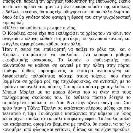
επίσης ότι, παρόλη την αρνητική τοποθέτηση της επίπλωσης, εκείνο
το σημείο πρέπει να ήταν το μόνο ευπαρουσίαστο της κατοικίας,
ειδάλλως ο νεαρός θα τους είχε οδηγήσει σε κάποιο άλλο δωμάτιο,
όπου δε θα γινόταν τόσο φανερή η έφεσή του στην ψυχοδραστική
κηπουρική.
«Θέλετε να καθίσετε;» ρώτησε ο νέος.
Ο Κοράλες, αφού είχε πια εκπληρώσει το χρέος του να κάνει τον
αναγκαίο πρόλογο, κάθισε στη μια άκρη του γωνιακού καναπέ, και
ο άγγλος αμφιτρύωνας κάθισε στην άλλη.
Ήταν η σειρά του επιθεωρητή να παίξει το ρόλο του, και ο
Κοράλες ετοιμάστηκε να απολαύσει ένα κορυφαίο μάθημα
εκφοβιστικής ανάκρισης. Το λοιπόν, ο επιθεωρητής, που
αδυνατούσε να καθίσει σε καναπέ με την πλάτη στην πόρτα,
στάθηκε όρθιος παρατηρώντας τα τέσσερα ανισομεγέθη και
διαφορετικής παλαιότητας πόστερ στους τοίχους, που ήταν
βαμμένοι σε χρώμα ροζ της τσιχλόφουσκας, σε αντίστιξη με το
πράσινο παπαγαλί στις πόρτες. Στο πρώτο πόστερ χαμογελούσε ο
Μπομπ Μάρλεϊ με τα μαύρα δόντια του κι έναν από τους
πολύχρωμους σκούφους του. Το δεύτερο πόστερ έδειχνε το
σημαδεμένο πρόσωπο του Λου Ριντ στην τζάνκι εποχή του. Στο
τρίτο ήταν η Τζάνις Τζόπλιν σε κατάσταση πλήρους μέθης και στο
τελευταίο η Έιμι Γουάινχαουζ κοιτάζοντας την κάμερα με ύφος
τώρα ρίχνω τούβλο στο κεφάλι του φωτογράφου. Τα έπιπλα, παλιά
και αταίριαστα, ορισμένα βαμμένα με πινέλο, θα πρέπει να τα ʼχε
κονομήσει από φίλους και γείτονες, ή ίσως και να είχαν προκύψει