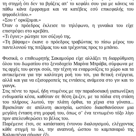
τη στιγμή ότι δεν τα βγάζεις απʼ το κεφάλι σου για με κάνεις να
πάθω κάνα έμφραγμα και να κατέβεις εσύ επικεφαλής του
ψηφοδελτίου.»
«Σου τʼ ορκίζομαι.»
Όταν ο πρόεδρος έκλεισε το τηλέφωνο, η γυναίκα του είχε
επιστρέψει στο κρεβάτι.
«Τι έγινε;» ρώτησε τον σύζυγό της.
«Τη βάψαμε» έκανε ο πρόεδρος τραβώντας το πίσω μέρος του
παντελονιού της πιτζάμας του και τρέχοντας προς το μπάνιο.
Φυσικά, ο επιθεωρητής Σακαμούρα είχε αλλάξει τη διαρρύθμιση
όλου του δωματίου στο ξενοδοχείο Μαρίνα Μπράβα, σύμφωνα με
τις αρχές του φενγκ σούι, την τέχνη να εναρμονίζεις το χώρο και τα
αντικείμενα για την καλύτερη ροή του τσι, για θετική ενέργεια,
αλλά και για να εξισορροπείς τις εντάσεις ανάμεσα στο γιν και το
γιανγκ.
Στις πέντε το πρωί, ήδη ντυμένος με την παραδοσιακή γιαπωνέζικη
ενδυμασία κέσα, καθόταν σε θέση ζα-ζεν, με τα πόδια στη στάση
του πλήρους λωτού, την πλάτη όρθια, τα χέρια στα γόνατα...
Βρισκόταν σε απόλυτη ακινησία, ωστόσο διαισθανόσουν μια
μεγάλη ένταση στη μορφή του, όπως σʼ ένα τεντωμένο τόξο λίγο
πριν απελευθερώσει το βέλος του.
Παρέμεινε έτσι, σε κατάσταση έντονου διαλογισμού, ελέγχοντας
κάθε στιγμή το ίκι, την αναπνοή, ώσπου το καμπαναριό της
Καλαμπέγια σήμανε έξι.