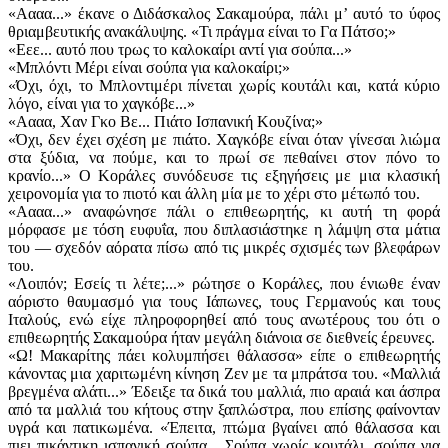
«Αααα...» έκανε ο Διδάσκαλος Σακαμούρα, πάλι μʼ αυτό το ύφος
θριαμβευτικής ανακάλυψης. «Τι πράγμα είναι το Γα Πάτσο;»
«Εεε... αυτό που τρως το καλοκαίρι αντί για σούπα...»
«Μπλόντι Μέρι είναι σούπα για καλοκαίρι;»
«Όχι, όχι, το Μπλοντιμέρι πίνεται χωρίς κουτάλι και, κατά κύριο
λόγο, είναι για το χαγκόβε...»
«Αααα, Χαν Γκο Βε... Πιάτο Ισπανική Κουζίνα;»
«Όχι, δεν έχει σχέση με πιάτο. Χαγκόβε είναι όταν γίνεσαι λιώμα
στα ξύδια, να πούμε, και το πρωί σε πεθαίνει στον πόνο το
κρανίο...» Ο Κοράλες συνόδευσε τις εξηγήσεις με μια κλασική
χειρονομία για το πιοτό και άλλη μία με το χέρι στο μέτωπό του.
«Αααα...» αναφώνησε πάλι ο επιθεωρητής, κι αυτή τη φορά
μόρφασε με τόση ευφυΐα, που διπλασιάστηκε η λάμψη στα μάτια
του — σχεδόν αόρατα πίσω από τις μικρές σχισμές των βλεφάρων
του.
«Λοιπόν; Εσείς τι λέτε;...» ρώτησε ο Κοράλες, που ένιωθε έναν
αόριστο θαυμασμό για τους Ιάπωνες, τους Γερμανούς και τους
Ιταλούς, ενώ είχε πληροφορηθεί από τους ανωτέρους του ότι ο
επιθεωρητής Σακαμούρα ήταν μεγάλη διάνοια σε διεθνείς έρευνες.
«Ω! Μακαρίτης πάει κολυμπήσει θάλασσα» είπε ο επιθεωρητής
κάνοντας μια χαριτωμένη κίνηση Ζεν με τα μπράτσα του. «Μαλλιά
βρεγμένα αλάτι...» Έδειξε τα δικά του μαλλιά, πιο αραιά και άσπρα
από τα μαλλιά του κήτους στην ξαπλώστρα, που επίσης φαίνονταν
υγρά και πατικωμένα. «Έπειτα, πτώμα βγαίνει από θάλασσα και
πιει πικάντικη ισπανική σούπα... Σούπα χωρίς κουτάλι, σούπα για