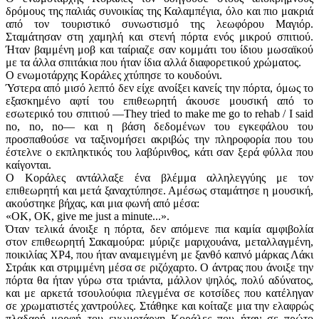
δρόμους της παλιάς συνοικίας της Καλαμπέγια, όλο και πιο μακριά
από τον τουριστικό συνωστισμό της λεωφόρου Μαγιόρ.
Σταμάτησαν στη χαμηλή και στενή πόρτα ενός μικρού σπιτιού.
Ήταν βαμμένη μοβ και ταίριαζε σαν κομμάτι του ίδιου μωσαϊκού
με τα άλλα σπιτάκια που ήταν ίδια αλλά διαφορετικού χρώματος.
Ο ενωμοτάρχης Κοράλες χτύπησε το κουδούνι.
Ύστερα από μισό λεπτό δεν είχε ανοίξει κανείς την πόρτα, όμως το
εξασκημένο αφτί του επιθεωρητή άκουσε μουσική από το
εσωτερικό του σπιτιού —They tried to make me go to rehab / I said
no, no, no— και η βάση δεδομένων του εγκεφάλου του
προσπαθούσε να ταξινομήσει ακριβώς την πληροφορία που του
έστελνε ο εκπληκτικός του λαβύρινθος, κάτι σαν ξερά φύλλα που
καίγονται.
Ο Κοράλες αντάλλαξε ένα βλέμμα αλληλεγγύης με τον
επιθεωρητή και μετά ξαναχτύπησε. Αμέσως σταμάτησε η μουσική,
ακούστηκε βήχας, και μια φωνή από μέσα:
«ΟΚ, ΟΚ, give me just a minute...».
Όταν τελικά άνοιξε η πόρτα, δεν απόμενε πια καμία αμφιβολία
στον επιθεωρητή Σακαμούρα: μύριζε μαριχουάνα, μεταλλαγμένη,
ποικιλίας ΧΡ4, που ήταν αναμειγμένη με ξανθό καπνό μάρκας Λάκι
Στράικ και στριμμένη μέσα σε ριζόχαρτο. Ο άντρας που άνοιξε την
πόρτα θα ήταν γύρω στα τριάντα, μάλλον ψηλός, πολύ αδύνατος,
και με αρκετά τσουλούφια πλεγμένα σε κοτσίδες που κατέληγαν
σε χρωματιστές χαντρούλες. Στάθηκε και κοίταζε μια την ελαφρώς
πλαδαρή μορφή του ενωμοτάρχη Κοράλες που ήταν σε πρώτο