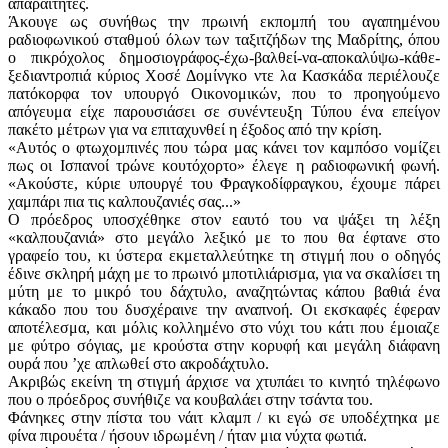
απαραίτητες.
Άκουγε ως συνήθως την πρωινή εκπομπή του αγαπημένου
ραδιοφωνικού σταθμού όλων των ταξιτζήδων της Μαδρίτης, όπου
ο πικρόχολος δημοσιογράφος-έχω-βαλθεί-να-αποκαλύψω-κάθε-
ξεδιαντροπιά κύριος Χοσέ Δομίνγκο ντε λα Κασκάδα περιέλουζε
πατόκορφα τον υπουργό Οικονομικών, που το προηγούμενο
απόγευμα είχε παρουσιάσει σε συνέντευξη Τύπου ένα επείγον
πακέτο μέτρων για να επιταχυνθεί η έξοδος από την κρίση.
«Αυτός ο φτωχομπινές που τώρα μας κάνει τον καμπόσο νομίζει
πως οι Ισπανοί τρώνε κουτόχορτο» έλεγε η ραδιοφωνική φωνή.
«Ακούστε, κύριε υπουργέ του Φραγκοδίφραγκου, έχουμε πάρει
χαμπάρι πια τις καλπουζανιές σας...»
Ο πρόεδρος υποσχέθηκε στον εαυτό του να ψάξει τη λέξη
«καλπουζανιά» στο μεγάλο λεξικό με το που θα έφτανε στο
γραφείο του, κι ύστερα εκμεταλλεύτηκε τη στιγμή που ο οδηγός
έδινε σκληρή μάχη με το πρωινό μποτιλιάρισμα, για να σκαλίσει τη
μύτη με το μικρό του δάχτυλο, αναζητώντας κάπου βαθιά ένα
κάκαδο που του δυσχέραινε την αναπνοή. Οι εκσκαφές έφεραν
αποτέλεσμα, και μόλις κολλημένο στο νύχι του κάτι που έμοιαζε
με φύτρο σόγιας, με κρούστα στην κορυφή και μεγάλη διάφανη
ουρά που ʼχε απλωθεί στο ακροδάχτυλο.
Ακριβώς εκείνη τη στιγμή άρχισε να χτυπάει το κινητό τηλέφωνο
που ο πρόεδρος συνήθιζε να κουβαλάει στην τσάντα του.
Φάνηκες στην πίστα του νάιτ κλαμπ / κι εγώ σε υποδέχτηκα με
φίνα πιρουέτα / ήσουν ιδρωμένη / ήταν μια νύχτα φωτιά.