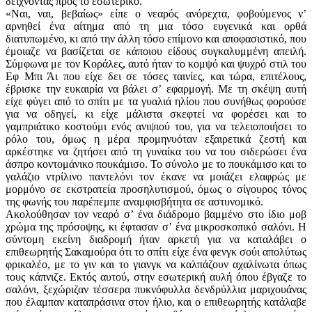
δείχνοντας προς το εσωτερικό.
«Ναι, ναι, βεβαίως» είπε ο νεαρός ανόρεχτα, φοβούμενος νʼ
αρνηθεί ένα αίτημα από τη μια τόσο ευγενικά και ορθά
διατυπωμένο, κι από την άλλη τόσο επίμονο και αποφασιστικό, που
έμοιαζε να βασίζεται σε κάποιου είδους συγκαλυμμένη απειλή.
Σύμφωνα με τον Κοράλες, αυτό ήταν το κομψό και ψυχρό στιλ του
Εφ Μπι Άι που είχε δει σε τόσες ταινίες, και τώρα, επιτέλους,
έβρισκε την ευκαιρία να βάλει σʼ εφαρμογή. Με τη σκέψη αυτή
είχε φύγει από το σπίτι με τα γυαλιά ηλίου που συνήθως φορούσε
για να οδηγεί, κι είχε μάλιστα σκεφτεί να φορέσει και το
γαμπριάτικο κοστούμι ενός ανιψιού του, για να τελειοποιήσει το
ρόλο του, όμως η μέρα προμηνυόταν εξαιρετικά ζεστή και
αρκέστηκε να ζητήσει από τη γυναίκα του να του σιδερώσει ένα
άσπρο κοντομάνικο πουκάμισο. Το σύνολο με το πουκάμισο και το
γαλάζιο ντρίλινο παντελόνι τον έκανε να μοιάζει ελαφρώς με
μορμόνο σε εκστρατεία προσηλυτισμού, όμως ο σίγουρος τόνος
της φωνής του παρέπεμπε αναμφισβήτητα σε αστυνομικό.
Ακολούθησαν τον νεαρό σʼ ένα διάδρομο βαμμένο στο ίδιο μοβ
χρώμα της πρόσοψης, κι έφτασαν σʼ ένα μικροσκοπικό σαλόνι. Η
σύντομη εκείνη διαδρομή ήταν αρκετή για να καταλάβει ο
επιθεωρητής Σακαμούρα ότι το σπίτι είχε ένα φενγκ σούι απολύτως
φρικαλέο, με το γιν και το γιανγκ να καλπάζουν αχαλίνωτα όπως
τους κάπνιζε. Εκτός αυτού, στην εσωτερική αυλή όπου έβγαζε το
σαλόνι, ξεχώριζαν τέσσερα πυκνόφυλλα δενδρύλλια μαριχουάνας
που έλαμπαν καταπράσινα στον ήλιο, και ο επιθεωρητής κατάλαβε