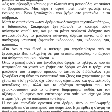
«Ας του σβουρίξει κάποιος μια κλοτσιά στη μουσούδα, να σκάσει
το βρομόσκυλο. Μας πήρε τʼ αφτιά πρωί πρωί» φώναξε ένας
ένοικος του ίδιου ξενοδοχείου που βγήκε στο μπαλκόνι με τα
σώβρακα.
Μετά το σιπαλκίντο —τον δρόμο των δεκαοχτώ τεχνικών πάλης—,
ο διδάσκαλος Σακαμούρα ξεθηκάρωσε το κοφτερό πλην
ανύπαρκτο σπαθί του, και με τα μάτια σφαλιστά διέσχισε σαν
ανεμοστρόβιλος το μπαλκόνι κάνοντας άλματα κέντο, από την
πανίσχυρη ιαπωνική ξιφασκία: ικόοοοοοο, για, ικόοοοοο, για,
ικόοοοο...
«Για όνομα του Θεού...» ικέτεψε μια παραθερίστρια από το
ξενοδοχείο Βικ, τυλιγμένη σε μια πετσέτα παραλίας, «υπάρχουν
και άνθρωποι που κοιμούνται...»
Όταν ο ρεσεψιονίστ του ξενοδοχείου άφησε το τηλέφωνο που δε
σταματούσε να χτυπά και βγήκε στο δρόμο να δει τι τρέχει στο
μπαλκόνι του τετάρτου ορόφου, ο λατρευτός διδάσκαλος είχε
ξαναβάλει στη θήκη το φανταστικό του ξίφος και χαιρετούσε με τα
χέρια σε θέση γκάσο, όχι μόνο τους αξιότιμους και φανταστικούς
αντιπάλους του, αλλά και τα αξιότιμα πιτσιρίκια που τον
χειροκροτούσαν από το απέναντι διαμέρισμα, καθώς και τον
αξιότιμο μεθυσμένο που επέστρεφε στο σπίτι και είχε για λίγο
σταματήσει για να απολαύσει το θέαμα.
Η ησυχία επανήλθε οριστικά στο δρόμο, όταν ο επιθεωρητής
αποσύρθηκε στο εσωτερικό του δωματίου. Είχε έρθει η στιγμή να
βρέξει τη φανέλα που πάντοτε κουβαλούσε στις αποσκευές του και,