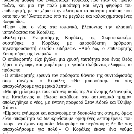
πλάνο, και μια την πολύ μικρότερη και λιγνή φιγούρα του
επιθεωρητή, με τα χέρια στην πλάτη και τα ακίνητα ματάκια, που
ούτε που τα ʼβλεπες πίσω από τις μεγάλες και καλοσχηματισμένες
βλεφαρίδες.
«Γεια» είπε ο νέος στα ισπανικά, βλέποντας την κλασική
ισπανόφατσα του Κοράλες.
«Καλημέρα. Ενωμοτάρχης Κοράλες, της Χωροφυλακής»
συστήθηκε ο Κοράλες με απροσδόκητη άρθρωση
τηλεπαρουσιαστή δελτίου ειδήσεων. «Από δω, ο επιθεωρητής
Σακαμούρα, της Ιντερπόλ...»
Ο επιθεωρητής είχε βγάλει μια χρυσή ταυτότητα που ένας Θεός
ξέρει τι έγραφε, και χαιρέτησε με γκάσο σκύβοντας ελαφρώς το
πρόσωπο.
«Ο επιθεωρητής ερευνά τον πρόσφατο θάνατο της συντρόφισσάς
σας» συνέχισε ο Κοράλες. «Θα μπορούσαμε να σας
απασχολήσουμε για μερικά λεπτά;»
«Μα ήδη μίλησα με τους αστυνομικούς της Αυτόνομης Αστυνομίας
της Καταλονίας κι έδωσα κατάθεση στο αστυνομικό τμήμα»
απολογήθηκε ο νέος, με έντονη προφορά Σταν Λόρελ και Όλιβερ
Χάρντι.
«Είμαστε ενήμεροι και κατανοούμε τη δυσκολία της στιγμής, όμως
είναι απαραίτητο να διευκρινίσουμε ορισμένες λεπτομέρειες που
μπορεί να έχουν σημασία. Μπορούμε να περάσουμε; Δε θα σας
απασχολήσουμε για πολύ.» Ο Κοράλες έκανε ένα νεύμα