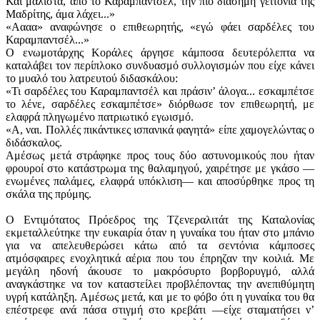
Και μάλιστα, από το Καραμπαντσέλ, την πιο διάσημη γειτονιά της
Μαδρίτης, άμα λάχει...»
«Αααα» αναφώνησε ο επιθεωρητής, «εγώ φάει σαρδέλες του
Καραμπαντσέλ...»
Ο ενωμοτάρχης Κοράλες άργησε κάμποσα δευτερόλεπτα να
καταλάβει τον περίπλοκο συνδυασμό συλλογισμών που είχε κάνει
το μυαλό του λατρευτού διδασκάλου:
«Τι σαρδέλες του Καραμπαντσέλ και πράσινʼ άλογα... εσκαμπέτσε
το λένε, σαρδέλες εσκαμπέτσε» διόρθωσε τον επιθεωρητή, με
ελαφρά πληγωμένο πατριωτικό εγωισμό.
«Α, ναι. Πολλές πικάντικες ισπανικά φαγητά» είπε χαμογελώντας ο
διδάσκαλος.
Αμέσως μετά στράφηκε προς τους δύο αστυνομικούς που ήταν
φρουροί στο κατάστρωμα της θαλαμηγού, χαιρέτησε με γκάσο —
ενωμένες παλάμες, ελαφρά υπόκλιση— και αποσύρθηκε προς τη
σκάλα της πρύμης.
Ο Εντιμότατος Πρόεδρος της Τζενεραλιτάτ της Καταλονίας
εκμεταλλεύτηκε την ευκαιρία όταν η γυναίκα του ήταν στο μπάνιο
για να απελευθερώσει κάτω από τα σεντόνια κάμποσες
ατμόσφαιρες ενοχλητικά αέρια που του έπρηζαν την κοιλιά. Με
μεγάλη ηδονή άκουσε το μακρόσυρτο βορβορυγμό, αλλά
αναγκάστηκε να τον καταστείλει προβλέποντας την ανεπιθύμητη
υγρή κατάληξη. Αμέσως μετά, και με το φόβο ότι η γυναίκα του θα
επέστρεφε ανά πάσα στιγμή στο κρεβάτι —είχε σταματήσει νʼ