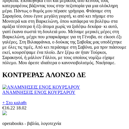
πρίγκιπα. Εκδικήθηκα έτσι και μερικούς από κείνους τους
κατεργαρέους βάζοντας τους στην πεζοπορία για μια ολόκληρη
μέρα. Πάντως ο θυμός μου πέρασε γρήγορα. Φτάσαμε στη
Σαραγόσα, όπου έγινε μεγάλη γιορτή, κι από κει πήγαμε στο
Μονσερά και στη Βαρκελώνη, όπου κατάφερα να βολέψω στα
αμάξια τέσσερα ή έξι άτομα χωρίς να ξοδέψω δεκάρα· κι αυτό,
γιατί έκανα σωστά τη δουλειά μου. Μείναμε μερικές μέρες στη
Βαρκελώνη, μέχρι που μπαρκάραμε για τη Γένοβα, σε είκοσι έξι
γαλέρες. Στη Βιλαφράνκα, ο δούκας της Σαβοΐας μας υποδέχτηκε
με όλες τις τιμές. Από κει περάσαμε στη Σαβόνα, μα πριν πιάσουμε
εκεί, κουρσέψαμε ένα πλοίο. Δεν ξέρω αν ήταν Τούρκοι,
Σαρακηνοί, ή μάλλον Γάλλοι, με τους οποίους νομίζω είχαμε
πόλεμο. Μου άρεσε ιδιαίτερα ο κανονιοβολισμός. Νικήσαμε.
ΚΟΝΤΡΕΡΑΣ ΑΛΟΝΣΟ ΔΕ
ΑΝΑΜΝΗΣΕΙΣ ΕΝΟΣ ΚΟΥΡΣΑΡΟΥ
+ Στο καλαθι
€16.22
18.02
operabooks - βιβλία, λογοτεχνία