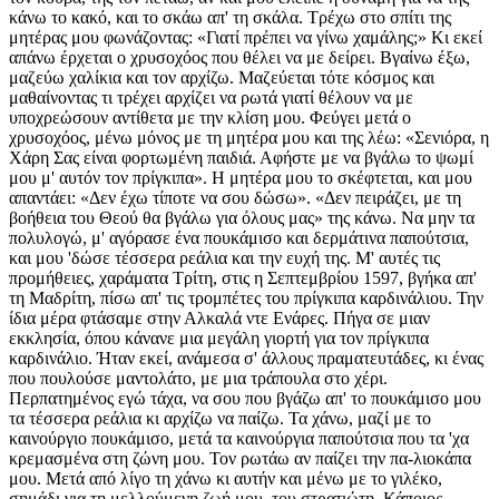
κάνω το κακό, και το σκάω απ' τη σκάλα. Τρέχω στο σπίτι της
μητέρας μου φωνάζοντας: «Γιατί πρέπει να γίνω χαμάλης;» Κι εκεί
απάνω έρχεται ο χρυσοχόος που θέλει να με δείρει. Βγαίνω έξω,
μαζεύω χαλίκια και τον αρχίζω. Μαζεύεται τότε κόσμος και
μαθαίνοντας τι τρέχει αρχίζει να ρωτά γιατί θέλουν να με
υποχρεώσουν αντίθετα με την κλίση μου. Φεύγει μετά ο
χρυσοχόος, μένω μόνος με τη μητέρα μου και της λέω: «Σενιόρα, η
Χάρη Σας είναι φορτωμένη παιδιά. Αφήστε με να βγάλω το ψωμί
μου μ' αυτόν τον πρίγκιπα». Η μητέρα μου το σκέφτεται, και μου
απαντάει: «Δεν έχω τίποτε να σου δώσω». «Δεν πειράζει, με τη
βοήθεια του Θεού θα βγάλω για όλους μας» της κάνω. Να μην τα
πολυλογώ, μ' αγόρασε ένα πουκάμισο και δερμάτινα παπούτσια,
και μου 'δώσε τέσσερα ρεάλια και την ευχή της. Μ' αυτές τις
προμήθειες, χαράματα Τρίτη, στις η Σεπτεμβρίου 1597, βγήκα απ'
τη Μαδρίτη, πίσω απ' τις τρομπέτες του πρίγκιπα καρδινάλιου. Την
ίδια μέρα φτάσαμε στην Αλκαλά ντε Ενάρες. Πήγα σε μιαν
εκκλησία, όπου κάνανε μια μεγάλη γιορτή για τον πρίγκιπα
καρδινάλιο. Ήταν εκεί, ανάμεσα σ' άλλους πραματευτάδες, κι ένας
που πουλούσε μαντολάτο, με μια τράπουλα στο χέρι.
Περπατημένος εγώ τάχα, να σου που βγάζω απ' το πουκάμισο μου
τα τέσσερα ρεάλια κι αρχίζω να παίζω. Τα χάνω, μαζί με το
καινούργιο πουκάμισο, μετά τα καινούργια παπούτσια που τα 'χα
κρεμασμένα στη ζώνη μου. Τον ρωτάω αν παίζει την πα-λιοκάπα
μου. Μετά από λίγο τη χάνω κι αυτήν και μένω με το γιλέκο,
σημάδι για τη μελλούμενη ζωή μου, του στρατιώτη. Κάποιος