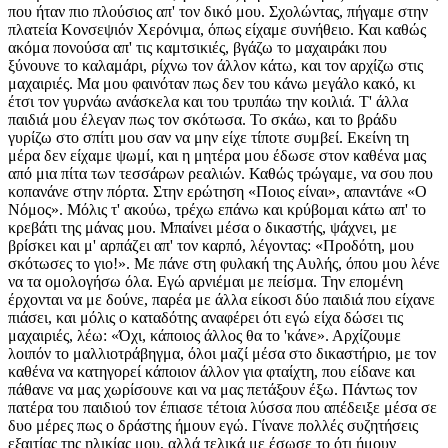
που ήταν πιο πλούσιος απ' τον δικό μου. Σχολώντας, πήγαμε στην
πλατεία Κονσεψιόν Χερόνιμα, όπως είχαμε συνήθειο. Και καθώς
ακόμα πονούσα απ' τις καμτσικιές, βγάζω το μαχαιράκι που
ξύνουνε το καλαμάρι, ρίχνω τον άλλον κάτω, και τον αρχίζω στις
μαχαιριές. Μα μου φαινόταν πως δεν του κάνω μεγάλο κακό, κι
έτσι τον γυρνάω ανάσκελα και του τρυπάω την κοιλιά. Τ' άλλα
παιδιά μου έλεγαν πως τον σκότωσα. Το σκάω, και το βράδυ
γυρίζω στο σπίτι μου σαν να μην είχε τίποτε συμβεί. Εκείνη τη
μέρα δεν είχαμε ψωμί, και η μητέρα μου έδωσε στον καθένα μας
από μια πίτα των τεσσάρων ρεαλιών. Καθώς τρώγαμε, να σου που
κοπανάνε στην πόρτα. Στην ερώτηση «Ποιος είναι», απαντάνε «Ο
Νόμος». Μόλις τ' ακούω, τρέχω επάνω και κρύβομαι κάτω απ' το
κρεβάτι της μάνας μου. Μπαίνει μέσα ο δικαστής, ψάχνει, με
βρίσκει και μ' αρπάζει απ' τον καρπό, λέγοντας: «Προδότη, μου
σκότωσες το γιο!». Με πάνε στη φυλακή της Αυλής, όπου μου λένε
να τα ομολογήσω όλα. Εγώ αρνιέμαι με πείσμα. Την επομένη
έρχονται να με δούνε, παρέα με άλλα είκοσι δύο παιδιά που είχανε
πιάσει, και μόλις ο καταδότης αναφέρει ότι εγώ είχα δώσει τις
μαχαιριές, λέω: «Όχι, κάποιος άλλος θα το 'κάνε». Αρχίζουμε
λοιπόν το μαλλιοτράβηγμα, όλοι μαζί μέσα στο δικαστήριο, με τον
καθένα να κατηγορεί κάποιον άλλον για φταίχτη, που είδανε και
πάθανε να μας χωρίσουνε και να μας πετάξουν έξω. Πάντως τον
πατέρα του παιδιού τον έπιασε τέτοια λύσσα που απέδειξε μέσα σε
δυο μέρες πως ο δράστης ήμουν εγώ. Γίνανε πολλές συζητήσεις
εξαιτίας της ηλικίας μου, αλλά τελικά με έσωσε το ότι ήμουν