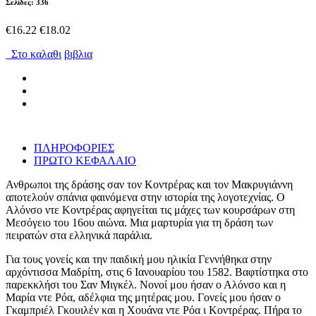
Σελίδες: 336
€16.22
€18.02
Στο καλαθι
βιβλια
ΠΛΗΡΟΦΟΡΙΕΣ
ΠΡΩΤΟ ΚΕΦΑΛΑΙΟ
Ανθρωποι της δράσης σαν τον Κοντρέρας και τον Μακρυγιάννη
αποτελούν σπάνια φαινόμενα στην ιστορία της λογοτεχνίας. Ο
Αλόνσο ντε Κοντρέρας αφηγείται τις μάχες των κουρσάρων στη
Μεσόγειο του 16ου αιώνα. Μια μαρτυρία για τη δράση των
πειρατών στα ελληνικά παράλια.
Για τους γονείς και την παιδική μου ηλικία Γεννήθηκα στην
αρχόντισσα Μαδρίτη, στις 6 Ιανουαρίου του 1582. Βαφτίστηκα στο
παρεκκλήσι του Σαν Μιγκέλ. Νονοί μου ήσαν ο Αλόνσο και η
Μαρία ντε Ρόα, αδέλφια της μητέρας μου. Γονείς μου ήσαν ο
Γκαμπριέλ Γκουιλέν και η Χουάνα ντε Ρόα ι Κοντρέρας. Πήρα το