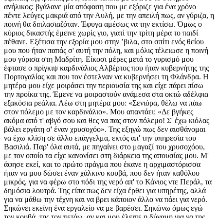
ανήλικος: βγάλανε μία απόφαση που με εξόριζε για ένα χρόνο
πέντε λεύγες μακριά από την Αυλή, με την απειλή πως, αν γύριζα, η
ποινή θα διπλασιαζόταν. Έφυγα αμέσως να την εκτίσω. Όμως ο
κύριος δικαστής έμεινε χωρίς γιο, γιατί την τρίτη μέρα το παιδί
πέθανε. Εξέτισα την εξορία μου στην ʼβιλα, στο σπίτι ενός θείου
μου που ήταν παπάς σ' αυτή την πόλη, και μόλις τέλειωσε η ποινή
μου γύρισα στη Μαδρίτη. Είκοσι μέρες μετά το γυρισμό μου
έφτασε ο πρίγκιψ καρδινάλιος Αλβέρτος που ήταν κυβερνήτης της
Πορτογαλίας και που τον έστελναν να κυβερνήσει τη Φλάνδρα. Η
μητέρα μου είχε μοιράσει την περιουσία της και είχε πάρει πίσω
την προίκα της. Έμενε να μοιραστούν ανάμεσα στα οκτώ αδέλφια
εξακόσια ρεάλια. Λέω στη μητέρα μου: «Σενιόρα, θέλω να πάω
στον πόλεμο με τον καρδινάλιο». Μου απαντάει: «Δε βγήκες
ακόμα από τ' αβγό σου και θες να πας στον πόλεμο! Σ' έχω κιόλας
βάλει εργάτη σ' έναν χρυσοχόο». Της εξηγώ πως δεν αισθάνομαι
να έχω κλίση σε άλλο επάγγελμα, εκτός απ' την υπηρεσία του
Βασιλιά. Παρ' όλα αυτά, με πηγαίνει στο μαγαζί του χρυσοχόου,
με τον οποίο τα είχε κανονίσει στη διάρκεια της απουσίας μου. Μ'
άφησε εκεί, και το πρώτο πράγμα που έκανε η αρχιμαστόρισσα
ήταν να μου δώσει έναν χάλκινο κουβά, που δεν ήταν καθόλου
μικρός, για να φέρω στο πόδι της νερό απ' το Κάνιος ντε Περάλ, τα
δημόσια λουτρά. Της είπα πως δεν είχα έρθει για υπηρέτης, αλλά
για να μάθω την τέχνη και να βρει κάποιον άλλο να πάει για νερό.
Σηκώνει εκείνη ένα εργαλείο να με βαρέσει. Σηκώνω όμως εγώ
τον κουβά, της τον πετάω, αν και μου έλειπε η δύναμη για να της