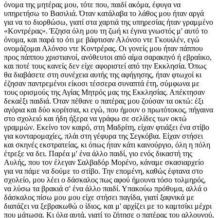
όνομα της μητέρας μου, τότε που, παιδί ακόμα, έφυγα να
υπηρετήσω το Βασιλιά. Όταν κατάλαβα το λάθος μου ήταν αργά
για να το διορθώσω, γιατί στα χαρτιά της υπηρεσίας ήταν γραμμένο
«Κοντρέρας». Έζησα όλη μου τη ζωή κι έγινα γνωστός μ' αυτό το
όνομα, και παρά το ότι με βάφτισαν Αλόνσο ντε Γκουιλέν, εγώ
ονομάζομαι Αλόνσο ντε Κοντρέρας. Οι γονείς μου ήταν πάππου
προς πάππου χριστιανοί, ανόθευτοι από αίμα σαρακηνό ή εβραίικο,
και ποτέ τους κανείς δεν είχε αφοριστεί από την Εκκλησία. Όπως
θα διαβάσετε στη συνέχεια αυτής της αφήγησης, ήταν φτωχοί κι
έζησαν παντρεμένοι είκοσι τέσσερα συναπτά έτη, σύμφωνα με
τους ορισμούς της Αγίας Μητρός μας της Εκκλησίας. Απέκτησαν
δεκαέξι παιδιά. Όταν πέθανε ο πατέρας μου ζούσαν τα οκτώ: έξι
αγόρια και δύο κορίτσια, κι εγώ, που ήμουν ο πρωτότοκος, πήγαινα
στο σχολειό και ήδη ήξερα να γράφω σε σελίδες των οκτώ
γραμμών. Εκείνο τον καιρό, στη Μαδρίτη, είχαν φτιάξει ένα στίβο
για κονταρομαχίες, πλάι στη γέφυρα της Σεγκόβια. Είχαν στήσει
και σκηνές εκστρατείας, κι όπως ήταν κάτι καινούργιο, όλη η πόλη
έτρεξε να δει. Παρέα μ' ένα άλλο παιδί, γιο ενός δικαστή της
Αυλής, που τον έλεγαν Σαλβαδόρ Μορένο, κάναμε σκασιαρχείο
για να πάμε να δούμε το στίβο. Την επομένη, καθώς έφτανα στο
σχολείο, μου λέει ο δάσκαλος πως αφού ήμουνα τόσο τολμηρός,
να λύσω τα βρακιά σ' ένα άλλο παιδί. Υπακούω πρόθυμα, αλλά ο
δάσκαλος πίσω μου μου είχε στήσει παγίδα, γιατί ξαφνικά με
διατάζει να ξεβρακωθώ ο ίδιος, και μ' αρχίζει με το καμτσίκι μέχρι
που μάτωσα. Κι όλα αυτά, γιατί το ζήτησε ο πατέρας του αλλουνού,