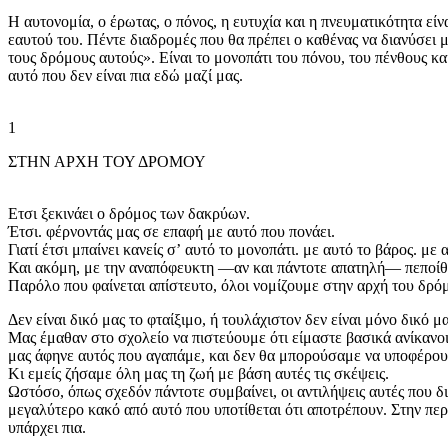
Η αυτονομία, ο έρωτας, ο πόνος, η ευτυχία και η πνευματικότητα ε
εαυτού του. Πέντε διαδρομές που θα πρέπει ο καθένας να διανύσει 
τους δρόμους αυτούς». Είναι το μονοπάτι του πόνου, του πένθους κ
αυτό που δεν είναι πια εδώ μαζί μας.
1
ΣΤΗΝ ΑΡΧΗ ΤΟΥ ΔΡΟΜΟΥ
Ετσι ξεκινάει ο δρόμος των δακρύων.
Έτσι. φέρνοντάς μας σε επαφή με αυτό που πονάει.
Γιατί έτσι μπαίνει κανείς σʼ αυτό το μονοπάτι. με αυτό το βάρος. με 
Και ακόμη, με την αναπόφευκτη —αν και πάντοτε απατηλή— πεποίθησ
Παρόλο που φαίνεται απίστευτο, όλοι νομίζουμε στην αρχή του δρόμ
Δεν είναι δικό μας το φταίξιμο, ή τουλάχιστον δεν είναι μόνο δικό μα
Μας έμαθαν στο σχολείο να πιστεύουμε ότι είμαστε βασικά ανίκανοι
μας άφηνε αυτός που αγαπάμε, και δεν θα μπορούσαμε να υποφέρουμε 
Κι εμείς ζήσαμε όλη μας τη ζωή με βάση αυτές τις σκέψεις.
Ωστόσο, όπως σχεδόν πάντοτε συμβαίνει, οι αντιλήψεις αυτές που δι
μεγαλύτερο κακό από αυτό που υποτίθεται ότι αποτρέπουν. Στην πε
υπάρχει πια.