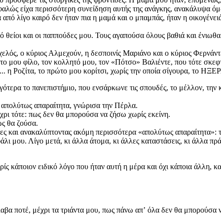
φαλώς είχα περισσότερη συνείδηση αυτής της ανάγκης, ανακάλυψα όμω
από λίγο καιρό δεν ήταν πια η μαμά και ο μπαμπάς, ήταν η οικογένε
ρό θείοι και οι παππούδες μου. Τους αγαπούσα όλους βαθιά και ένι
χελός, ο κύριος Αλμεχούν, η δεσποινίς Μαριάνο και ο κύριος Φερνάντ
ο μου φίλο, τον κολλητό μου, τον «Πότσο» Βαλιέντε, που τότε σκεφ
... η Ροζίτα, το πρώτο μου κορίτσι, χωρίς την οποία σίγουρα, το ΗΞ
ργότερα το πανεπιστήμιο, που ενσάρκωνε τις σπουδές, το μέλλον, τη
 απολύτως απαραίτητα, γνώρισα την Πέρλα.
χρι τότε: πως δεν θα μπορούσα να ζήσω χωρίς εκείνη.
ώς θα ζούσα.
δέες και ανακαλύπτοντας ακόμη περισσότερα «απολύτως απαραίτητα»: τ
άλι μου. Λίγο μετά, κι άλλα άτομα, κι άλλες καταστάσεις, κι άλλα π
ίς κάποιον ειδικό λόγο που ήταν αυτή η μέρα και όχι κάποια άλλη, 
αβα ποτέ, μέχρι τα τριάντα μου, πως πάνω απʼ όλα δεν θα μπορούσα 