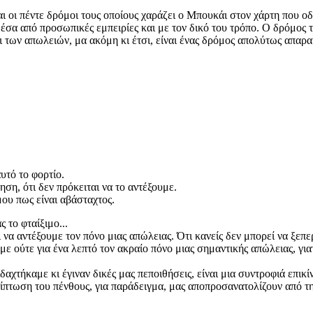
ίναι οι πέντε δρόμοι τους οποίους χαράζει ο Μπουκάι στον χάρτη που
μέσα από προσωπικές εμπειρίες και με τον δικό του τρόπο. Ο δρόμος
αι των απωλειών, μα ακόμη κι έτσι, είναι ένας δρόμος απολύτως απαρ
αυτό το φορτίο.
η, ότι δεν πρόκειται να το αντέξουμε.
ου πως είναι αβάσταχτος.
ς το φταίξιμο...
 να αντέξουμε τον πόνο μιας απώλειας. Ότι κανείς δεν μπορεί να ξε
ούτε για ένα λεπτό τον ακραίο πόνο μιας σημαντικής απώλειας, γιατί
δαχτήκαμε κι έγιναν δικές μας πεποιθήσεις, είναι μια συντροφιά επικ
ρίπτωση του πένθους, για παράδειγμα, μας αποπροσανατολίζουν από τ