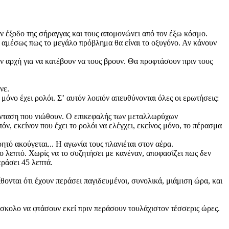
ην έξοδο της σήραγγας και τους απομονώνει από τον έξω κόσμο.
υν αμέσως πως το μεγάλο πρόβλημα θα είναι το οξυγόνο. Αν κάνουν
ην αρχή για να κατέβουν να τους βρουν. Θα προφτάσουν πριν τους
νε.
όνο έχει ρολόι. Σʼ αυτόν λοιπόν απευθύνονται όλες οι ερωτήσεις:
ν ένταση που νιώθουν. Ο επικεφαλής των μεταλλωρύχων
όν, εκείνον που έχει το ρολόι να ελέγχει, εκείνος μόνο, το πέρασμα
τό ακούγεται... Η αγωνία τους πλανιέται στον αέρα.
ίο λεπτό. Χωρίς να το συζητήσει με κανέναν, αποφασίζει πως δεν
εράσει 45 λεπτά.
ίθονται ότι έχουν περάσει παγιδευμένοι, συνολικά, μιάμιση ώρα, και
 δύσκολο να φτάσουν εκεί πριν περάσουν τουλάχιστον τέσσερις ώρες.