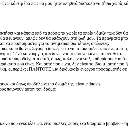
αιώνω κάθε μέρα πως θα μου ήταν αληθινά δύσκολο να ζήσω χωρίς κ
οκτήσει και κάποια από τα πρόσωπα χωρίς τα οποία νόμιζα πως δεν θ
α πεθάνουν, απλώς δεν θα υπάρχουν στη ζωή μου. Τα πράγματα μπορε
και να προετοιμαστώ για να αντιμετωπίσω τέτοιες απώλειες.
ποιος να πεθαίνει. Σίγουρα διαφέρει το να μετακομίζεις από ένα σπίτι 
το μʼ ένα καινούργιο, και δεν είναι το ίδιο να κάνεις το αντίθετο.
α από τα παραδείγματα αυτά, όμως, καλό είναι να ξεκαθαρίσουμε από 
ρά αυτό που είναι. Και αυτό που είναι, δεν είναι το ίδιο μʼ αυτό που 
ική, εμπεριέχει ΠΑΝΤΟΤΕ μια διαδικασία ενεργού προσαρμογής σε ό,τι
ους» και όπως υποδηλώνει το όνομά της, είναι επίπονη.
ους παίρνουν αυτόν τον δρόμο:
κείνο που εγκατέλειψα, είναι πολλές φορές ένα θαυμάσιο βραβείο «τη