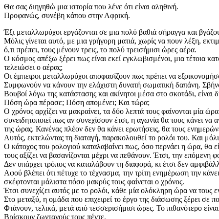
Θα σας διηγηθώ μια ιστορία που λένε ότι είναι αληθινή.
Προφανώς, συνέβη κάπου στην Αφρική.
Έξι μεταλλωρύχοι εργάζονται σε μια πολύ βαθιά σήραγγα και βγάζου
Μόλις γίνεται αυτό, με μια γρήγορη ματιά, χωρίς να πουν λέξη, εκτ
ό,τι πρέπει, τους μένουν τρεις, το πολύ τρεισήμισι ώρες αέρα.
Ο κόσμος απέξω ξέρει πως είναι εκεί εγκλωβισμένοι, μια τέτοια κα
τελειώσει ο αέρας;
Οι έμπειροι μεταλλωρύχοι αποφασίζουν πως πρέπει να εξοικονομήσο
Συμφωνούν να κάνουν την ελάχιστη δυνατή σωματική δαπάνη. Σβήνο
Βουβοί λόγω της κατάστασης και ακίνητοι μέσα στο σκοτάδι, είναι 
Πόση ώρα πέρασε; Πόση απομένει; Και τώρα;
Ο χρόνος αρχίζει να μακραίνει, τα δύο λεπτά τους φαίνονται μία 
συνειδητοποιεί πως αν συνεχίσουν έτσι, η αγωνία θα τους κάνει να α
της ώρας. Κανένας πλέον δεν θα κάνει ερωτήσεις, θα τους ενημερών
Αυτός, εκτελώντας τη διαταγή, παρακολουθεί το ρολόι του. Και μόλ
Ο κάτοχος του ρολογιού καταλαβαίνει πως, όσο περνάει η ώρα, θα εί
τους αξίζει να βασανίζονται μέχρι να πεθάνουν. Έτσι, την επόμενη 
Δεν υπάρχει τρόπος να καταλάβουν τη διαφορά, κι έτσι δεν αμφιβάλλ
Αφού βλέπει ότι πέτυχε το τέχνασμα, την τρίτη ενημέρωση την κάνει
σκέφτονται μάλιστα πόσο μακρύς τους φαίνεται ο χρόνος.
Έτσι συνεχίζει αυτός με το ρολόι, κάθε μία ολόκληρη ώρα να τους 
Στο μεταξύ, η ομάδα που επιχειρεί το έργο της διάσωσης ξέρει σε π
Φτάνουν, τελικά, μετά από τεσσερισήμισι ώρες. Το πιθανότερο είνα
Βρίσκουν ζωντανούς τους πέντε.