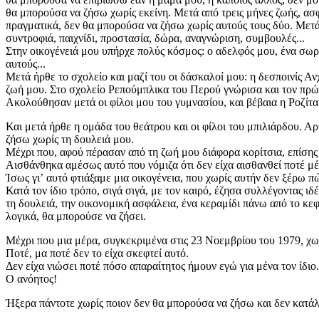
θα μπορούσα να ζήσω χωρίς εκείνη. Μετά από τρεις μήνες ζωής, ασ
πραγματικά, δεν θα μπορούσα να ζήσω χωρίς αυτούς τους δύο. Μετά 
συντροφιά, παιχνίδι, προστασία, δώρα, αναγνώριση, συμβουλές...
Στην οικογένειά μου υπήρχε πολύς κόσμος: ο αδελφός μου, ένα σω
αυτούς...
Μετά ήρθε το σχολείο και μαζί του οι δάσκαλοί μου: η δεσποινίς Αν
ζωή μου. Στο σχολείο Ρεπούμπλικα του Περού γνώρισα και τον πρώτ
Ακολούθησαν μετά οι φίλοι μου του γυμνασίου, και βέβαια η Ροζίτα
Και μετά ήρθε η ομάδα του θεάτρου και οι φίλοι του μπιλιάρδου. Α
ζήσω χωρίς τη δουλειά μου.
Μέχρι που, αφού πέρασαν από τη ζωή μου διάφορα κορίτσια, επίσης
Αισθάνθηκα αμέσως αυτό που νόμιζα ότι δεν είχα αισθανθεί ποτέ μέ
Ίσως γιʼ αυτό φτιάξαμε μια οικογένεια, που χωρίς αυτήν δεν ξέρω π
Κατά τον ίδιο τρόπο, σιγά σιγά, με τον καιρό, έζησα συλλέγοντας ι
τη δουλειά, την οικονομική ασφάλεια, ένα κεραμίδι πάνω από το κεφ
λογικά, θα μπορούσε να ζήσει.
Μέχρι που μια μέρα, συγκεκριμένα στις 23 Νοεμβρίου του 1979, χωρ
Ποτέ, μα ποτέ δεν το είχα σκεφτεί αυτό.
Δεν είχα νιώσει ποτέ πόσο απαραίτητος ήμουν εγώ για μένα τον ίδιο.
Ο ανόητος!
Ήξερα πάντοτε χωρίς ποιον δεν θα μπορούσα να ζήσω και δεν κατάλ