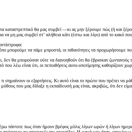
α καταστρεπτικό θα μας συμβεί —κι ας μην ξέρουμε πώς (ή και ξέρο
α να μη μας συμβεί στʼ αλήθεια κάτι (έστω και λίγο) από το κακό πο
 αντίστροφα:
τρόπο μπορούμε να πάμε μπροστά, οι πιθανότητες να προχωρήσουμε πο
ει, δεν θα μπορούσαν ούτε να διανοηθούν ότι θα έβρισκαν ζωντανούς
τό που λέω είναι ότι, οι πεποιθήσεις αυτο-υποτίμησης καθορίζουν χωρ
 σημαίνουν οι εξαρτήσεις. Κι αυτό είναι το πρώτο που πρέπει να μάθ
ύθους που μας δίδαξε η εκπαίδευσή μας είναι, ακριβώς, ότι δεν είμα
ρω πάντοτε πως όταν ήμουν βρέφος μόλις λίγων ωρών ή λίγων ημερών
 πρόσφερε τις στοργικές της φροντίδες. Η μαμά μου ήταν, επομένως,