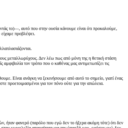
ντάς το)—, αυτό που στην ουσία κάνουμε είναι ότι προκαλούμε,
υ είχαμε προβλέψει.
λλαπλασιάζονται.
 τους μεταλλωρύχους. Δεν λέω πως από μόνη της η θετική στάση
ίς αμφιβολία τον τρόπο που ο καθένας μας αντιμετωπίζει τις
ουμε. Είναι ανάγκη να ξεκινήσουμε από αυτό το σημείο, γιατί ένας
στε προετοιμασμένοι για τον πόνο ούτε για την απώλεια.
, ήταν φανερό (παρόλο που εγώ δεν το ήξερα ακόμη τότε) ότι δεν
 στην κυριολεξία απαραίτητη για την ύπαρξή μου, εφόσον εγώ δεν