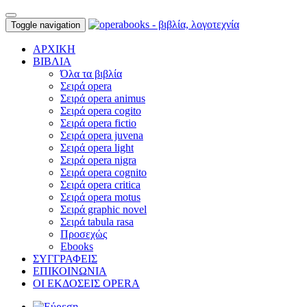
Toggle navigation
ΑΡΧΙΚΗ
ΒΙΒΛΙΑ
Όλα τα βιβλία
Σειρά opera
Σειρά opera animus
Σειρά opera cogito
Σειρά opera fictio
Σειρά opera juvena
Σειρά opera light
Σειρά opera nigra
Σειρά opera cognito
Σειρά opera critica
Σειρά opera motus
Σειρά graphic novel
Σειρά tabula rasa
Προσεχώς
Ebooks
ΣΥΓΓΡΑΦΕΙΣ
ΕΠΙΚΟΙΝΩΝΙΑ
ΟΙ ΕΚΔΟΣΕΙΣ OPERA