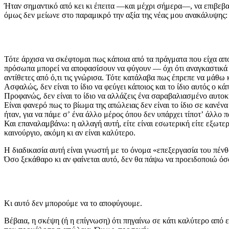
Ήταν σημαντικό από κει κι έπειτα —και μέχρι σήμερα—, να επιβεβ
όμως δεν μείωνε στο παραμικρό την αξία της νέας μου ανακάλυψης:
Τότε άρχισα να σκέφτομαι πως κάποια από τα πράγματα που είχα απ
πρόσωπα μπορεί να αποφασίσουν να φύγουν — όχι ότι αναγκαστικά θ
αντίθετες από ό,τι τις γνώρισα. Τότε κατάλαβα πως έπρεπε να μάθω 
Ασφαλώς, δεν είναι το ίδιο να φεύγει κάποιος και το ίδιο αυτός ο κά
Προφανώς, δεν είναι το ίδιο να αλλάζεις ένα σαραβαλιασμένο αυτοκίνη
Είναι φανερό πως το βίωμα της απώλειας δεν είναι το ίδιο σε κανέν
ήταν, για να πάμε σʼ ένα άλλο μέρος όπου δεν υπάρχει τίποτʼ άλλο πα
Και επαναλαμβάνω: η αλλαγή αυτή, είτε είναι εσωτερική είτε εξωτερ
καινούργιο, ακόμη κι αν είναι καλύτερο.
Η διαδικασία αυτή είναι γνωστή με το όνομα «επεξεργασία του πένθ
Όσο ξεκάθαρο κι αν φαίνεται αυτό, δεν θα πάψω να προειδοποιώ όσ
Κι αυτό δεν μπορούμε να το αποφύγουμε.
Βέβαια, η σκέψη (ή η επίγνωση) ότι πηγαίνω σε κάτι καλύτερο από ε