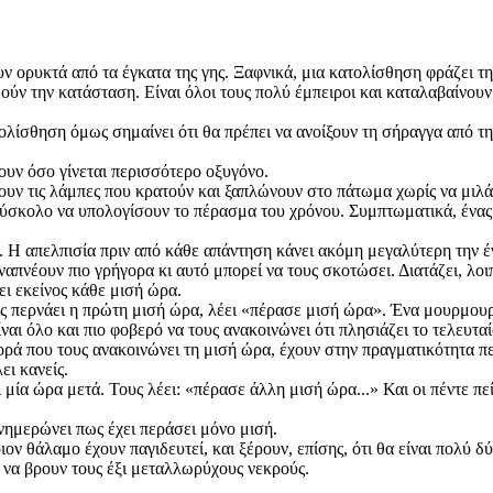
ν ορυκτά από τα έγκατα της γης. Ξαφνικά, μια κατολίσθηση φράζει τ
ιμούν την κατάσταση. Είναι όλοι τους πολύ έμπειροι και καταλαβαίνο
τολίσθηση όμως σημαίνει ότι θα πρέπει να ανοίξουν τη σήραγγα από τ
υν όσο γίνεται περισσότερο οξυγόνο.
υν τις λάμπες που κρατούν και ξαπλώνουν στο πάτωμα χωρίς να μιλά
δύσκολο να υπολογίσουν το πέρασμα του χρόνου. Συμπτωματικά, ένας μ
ώρα. Η απελπισία πριν από κάθε απάντηση κάνει ακόμη μεγαλύτερη τη
ναπνέουν πιο γρήγορα κι αυτό μπορεί να τους σκοτώσει. Διατάζει, λοιπ
ει εκείνος κάθε μισή ώρα.
ις περνάει η πρώτη μισή ώρα, λέει «πέρασε μισή ώρα». Ένα μουρμουρη
ναι όλο και πιο φοβερό να τους ανακοινώνει ότι πλησιάζει το τελευτα
φορά που τους ανακοινώνει τη μισή ώρα, έχουν στην πραγματικότητα π
ει κανείς.
 μία ώρα μετά. Τους λέει: «πέρασε άλλη μισή ώρα...» Και οι πέντε πε
ενημερώνει πως έχει περάσει μόνο μισή.
οιον θάλαμο έχουν παγιδευτεί, και ξέρουν, επίσης, ότι θα είναι πολύ
ι να βρουν τους έξι μεταλλωρύχους νεκρούς.