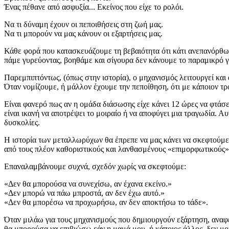
Ένας πέθανε από ασφυξία... Εκείνος που είχε το ρολόι.
Να τι δύναμη έχουν οι πεποιθήσεις στη ζωή μας.
Να τι μπορούν να μας κάνουν οι εξαρτήσεις μας.
Κάθε φορά που κατασκευάζουμε τη βεβαιότητα ότι κάτι ανεπανόρθωτ
πάμε γυρεύοντας, βοηθάμε και σίγουρα δεν κάνουμε το παραμικρό γι
Παρεμπιπτόντως, (όπως στην ιστορία), ο μηχανισμός λειτουργεί και
Όταν νομίζουμε, ή μάλλον έχουμε την πεποίθηση, ότι με κάποιον 
Είναι φανερό πως αν η ομάδα διάσωσης είχε κάνει 12 ώρες να φτάσ
είναι ικανή να αποτρέψει το μοιραίο ή να αποφύγει μια τραγωδία. Αυ
δυσκολίες.
Η ιστορία των μεταλλωρύχων θα έπρεπε να μας κάνει να σκεφτούμε τι
από τους πλέον καθοριστικούς και λανθασμένους «επιμορφωτικούς» μ
Επαναλαμβάνουμε συχνά, σχεδόν χωρίς να σκεφτούμε:
«Δεν θα μπορούσα να συνεχίσω, αν έχανα εκείνο.»
«Δεν μπορώ να πάω μπροστά, αν δεν έχω αυτό.»
«Δεν θα μπορέσω να προχωρήσω, αν δεν αποκτήσω το τάδε».
Όταν μιλάω για τους μηχανισμούς που δημιουργούν εξάρτηση, αναφέ
θα μπορούσα να επιβιώσω εάν η μαμά μου, ή κάποιος άλλος, δεν μου