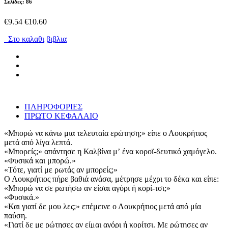
Σελίδες: 86
€9.54
€10.60
Στο καλαθι
βιβλια
ΠΛΗΡΟΦΟΡΙΕΣ
ΠΡΩΤΟ ΚΕΦΑΛΑΙΟ
«Μπορώ να κάνω μια τελευταία ερώτηση;» είπε ο Λουκρήτιος
μετά από λίγα λεπτά.
«Μπορείς;» απάντησε η Καλβίνα μʼ ένα κοροϊ-δευτικό χαμόγελο.
«Φυσικά και μπορώ.»
«Τότε, γιατί με ρωτάς αν μπορείς;»
Ο Λουκρήτιος πήρε βαθιά ανάσα, μέτρησε μέχρι το δέκα και είπε:
«Μπορώ να σε ρωτήσω αν είσαι αγόρι ή κορί-τσι;»
«Φυσικά.»
«Και γιατί δε μου λες;» επέμεινε ο Λουκρήτιος μετά από μία
παύση.
«Γιατί δε με ρώτησες αν είμαι αγόρι ή κορίτσι. Με ρώτησες αν