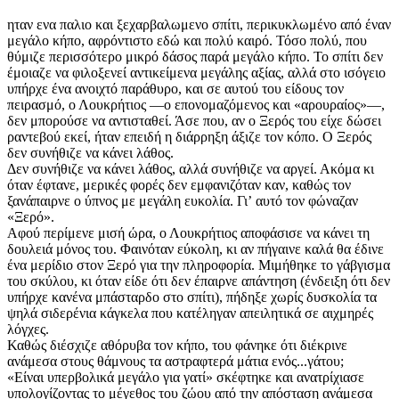
ηταν ενα παλιο και ξεχαρβαλωμενο σπίτι, περικυκλωμένο από έναν
μεγάλο κήπο, αφρόντιστο εδώ και πολύ καιρό. Τόσο πολύ, που
θύμιζε περισσότερο μικρό δάσος παρά μεγάλο κήπο. Το σπίτι δεν
έμοιαζε να φιλοξενεί αντικείμενα μεγάλης αξίας, αλλά στο ισόγειο
υπήρχε ένα ανοιχτό παράθυρο, και σε αυτού του είδους τον
πειρασμό, ο Λουκρήτιος —ο επονομαζόμενος και «αρουραίος»—,
δεν μπορούσε να αντισταθεί. Άσε που, αν ο Ξερός του είχε δώσει
ραντεβού εκεί, ήταν επειδή η διάρρηξη άξιζε τον κόπο. Ο Ξερός
δεν συνήθιζε να κάνει λάθος.
Δεν συνήθιζε να κάνει λάθος, αλλά συνήθιζε να αργεί. Ακόμα κι
όταν έφτανε, μερικές φορές δεν εμφανιζόταν καν, καθώς τον
ξανάπαιρνε ο ύπνος με μεγάλη ευκολία. Γιʼ αυτό τον φώναζαν
«Ξερό».
Αφού περίμενε μισή ώρα, ο Λουκρήτιος αποφάσισε να κάνει τη
δουλειά μόνος του. Φαινόταν εύκολη, κι αν πήγαινε καλά θα έδινε
ένα μερίδιο στον Ξερό για την πληροφορία. Μιμήθηκε το γάβγισμα
του σκύλου, κι όταν είδε ότι δεν έπαιρνε απάντηση (ένδειξη ότι δεν
υπήρχε κανένα μπάσταρδο στο σπίτι), πήδηξε χωρίς δυσκολία τα
ψηλά σιδερένια κάγκελα που κατέληγαν απειλητικά σε αιχμηρές
λόγχες.
Καθώς διέσχιζε αθόρυβα τον κήπο, του φάνηκε ότι διέκρινε
ανάμεσα στους θάμνους τα αστραφτερά μάτια ενός...γάτου;
«Είναι υπερβολικά μεγάλο για γατί» σκέφτηκε και ανατρίχιασε
υπολογίζοντας το μέγεθος του ζώου από την απόσταση ανάμεσα