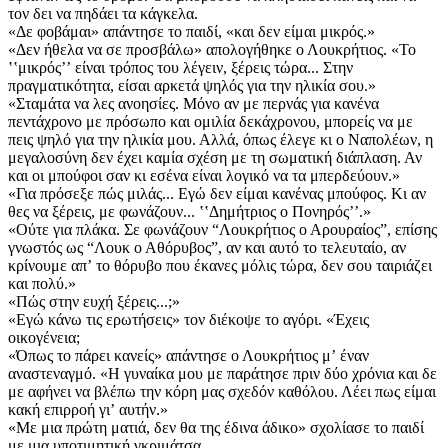
τον δει να πηδάει τα κάγκελα.
«Δε φοβάμαι» απάντησε το παιδί, «και δεν είμαι μικρός.»
«Δεν ήθελα να σε προσβάλω» απολογήθηκε ο Λουκρήτιος. «Το
ʽʽμικρόςʼʼ είναι τρόπος του λέγειν, ξέρεις τώρα... Στην
πραγματικότητα, είσαι αρκετά ψηλός για την ηλικία σου.»
«Σταμάτα να λες ανοησίες. Μόνο αν με περνάς για κανένα
πεντάχρονο με πρόσωπο και ομιλία δεκάχρονου, μπορείς να με
πεις ψηλό για την ηλικία μου. Αλλά, όπως έλεγε κι ο Ναπολέων, η
μεγαλοσύνη δεν έχει καμία σχέση με τη σωματική διάπλαση. Αν
και οι μπούφοι σαν κι εσένα είναι λογικό να τα μπερδεύουν.»
«Για πρόσεξε πώς μιλάς... Εγώ δεν είμαι κανένας μπούφος. Κι αν
θες να ξέρεις, με φωνάζουν... ʽʽΔημήτριος ο Πονηρόςʼʼ.»
«Ούτε για πλάκα. Σε φωνάζουν “Λουκρήτιος ο Αρουραίος”, επίσης
γνωστός ως “Λουκ ο Αθόρυβος”, αν και αυτό το τελευταίο, αν
κρίνουμε απʼ το θόρυβο που έκανες μόλις τώρα, δεν σου ταιριάζει
και πολύ.»
«Πώς στην ευχή ξέρεις...;»
«Εγώ κάνω τις ερωτήσεις» τον διέκοψε το αγόρι. «Έχεις
οικογένεια;
«Όπως το πάρει κανείς» απάντησε ο Λουκρήτιος μʼ έναν
αναστεναγμό. «Η γυναίκα μου με παράτησε πριν δύο χρόνια και δε
με αφήνει να βλέπω την κόρη μας σχεδόν καθόλου. Λέει πως είμαι
κακή επιρροή γιʼ αυτήν.»
«Με μια πρώτη ματιά, δεν θα της έδινα άδικο» σχολίασε το παιδί
με μια υποτιμητική γκριμάτσα.