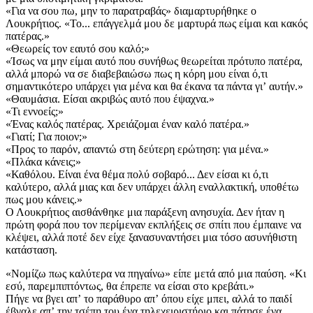
«Για να σου πω, μην το παρατραβάς» διαμαρτυρήθηκε ο
Λουκρήτιος. «Το... επάγγελμά μου δε μαρτυρά πως είμαι και κακός
πατέρας.»
«Θεωρείς τον εαυτό σου καλό;»
«Ίσως να μην είμαι αυτό που συνήθως θεωρείται πρότυπο πατέρα,
αλλά μπορώ να σε διαβεβαιώσω πως η κόρη μου είναι ό,τι
σημαντικότερο υπάρχει για μένα και θα έκανα τα πάντα γιʼ αυτήν.»
«Θαυμάσια. Είσαι ακριβώς αυτό που έψαχνα.»
«Τι εννοείς;»
«Ένας καλός πατέρας. Χρειάζομαι έναν καλό πατέρα.»
«Γιατί; Για ποιον;»
«Προς το παρόν, απαντώ στη δεύτερη ερώτηση: για μένα.»
«Πλάκα κάνεις;»
«Καθόλου. Είναι ένα θέμα πολύ σοβαρό... Δεν είσαι κι ό,τι
καλύτερο, αλλά μιας και δεν υπάρχει άλλη εναλλακτική, υποθέτω
πως μου κάνεις.»
Ο Λουκρήτιος αισθάνθηκε μια παράξενη ανησυχία. Δεν ήταν η
πρώτη φορά που τον περίμεναν εκπλήξεις σε σπίτι που έμπαινε να
κλέψει, αλλά ποτέ δεν είχε ξανασυναντήσει μια τόσο ασυνήθιστη
κατάσταση.
«Νομίζω πως καλύτερα να πηγαίνω» είπε μετά από μια παύση. «Κι
εσύ, παρεμπιπτόντως, θα έπρεπε να είσαι στο κρεβάτι.»
Πήγε να βγει απʼ το παράθυρο απʼ όπου είχε μπει, αλλά το παιδί
έβγαλε απʼ την τσέπη του ένα τηλεχειριστήριο και πάτησε ένα