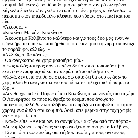
κουμπί. Μʼ έναν ξερό θόρυβο, μια σειρά από χοντρά σιδερένια
κάγκελα έπεσαν σαν γκιλοτίνα από το πάνω μέρος κι έκλεισαν το
πέρασμα στον μπερδεμένο κλέφτη, που γύρισε στο παιδί και του
είπε:
«Άκουσε...»
«Καλβίνο. Με λένε Καλβίνο.»
«Άκουσέ με Καλβίνο: το καλύτερο και για τους δυο μας είναι να
φύγω ήρεμα από εκεί που ήρθα, οπότε κάνε μου τη χάρη και άνοιξε
το παράθυρο, αλλιώς...»
«Αλλιώς, τι θα κάνεις;»
«Θα αναγκαστώ να χρησιμοποιήσω βία.»
«Ένας καλός πατέρας σαν κι εσένα δε θα χρησιμοποιούσε βία
εναντίον ενός φτωχού και ανυπεράσπιστου πλάσματος.»
«Καλά, δεν είπα ότι θα σε σκοτώσω ούτε ότι θα σου σπάσω το
χέρι, αλλά θα αναγκαστώ να σου πάρω το τηλεχειριστήριο με το
ζόρι.»
«Δεν θα χρειαστεί. Πάρε» είπε ο Καλβίνος απλώνοντάς του το χέρι.
Ο Λουκρήτιος το πήρε κι έψαξε το κουμπί που άνοιγε το
παράθυρο, αλλά δεν καταλάβαινε τα παράξενα σύμβολα που ήταν
χαραγμένα δίπλα στα κουμπιά. Δοκίμασε μερικά στην τύχη χωρίς
να πετύχει τίποτα.
«Καλά» είπε. «Αν και δεν το συνηθίζω, θα φύγω από την πόρτα.»
«Δε νομίζω να μπορέσεις να την ανοίξεις» απάντησε ο Καλβίνος.
«Είναι πόρτα ασφαλείας, σωστή δοκιμασία για τους ανίκανους
κλέφτες.»