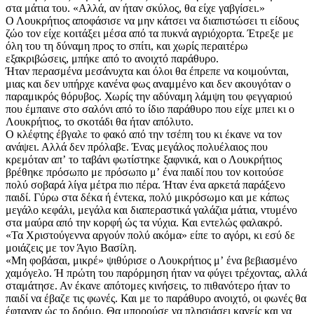
στα μάτια του. «Αλλά, αν ήταν σκύλος, θα είχε γαβγίσει.»
Ο Λουκρήτιος αποφάσισε να μην κάτσει να διαπιστώσει τι είδους
ζώο τον είχε κοιτάξει μέσα από τα πυκνά αγριόχορτα. Έτρεξε με
όλη του τη δύναμη προς το σπίτι, και χωρίς περαιτέρω
εξακριβώσεις, μπήκε από το ανοιχτό παράθυρο.
Ήταν περασμένα μεσάνυχτα και όλοι θα έπρεπε να κοιμούνται,
μιας και δεν υπήρχε κανένα φως αναμμένο και δεν ακουγόταν ο
παραμικρός θόρυβος. Χωρίς την αδύναμη λάμψη του φεγγαριού
που έμπαινε στο σαλόνι από το ίδιο παράθυρο που είχε μπει κι ο
Λουκρήτιος, το σκοτάδι θα ήταν απόλυτο.
Ο κλέφτης έβγαλε το φακό από την τσέπη του κι έκανε να τον
ανάψει. Αλλά δεν πρόλαβε. Ένας μεγάλος πολυέλαιος που
κρεμόταν απʼ το ταβάνι φωτίστηκε ξαφνικά, και ο Λουκρήτιος
βρέθηκε πρόσωπο με πρόσωπο μʼ ένα παιδί που τον κοιτούσε
πολύ σοβαρά λίγα μέτρα πιο πέρα. Ήταν ένα αρκετά παράξενο
παιδί. Γύρω στα δέκα ή έντεκα, πολύ μικρόσωμο και με κάπως
μεγάλο κεφάλι, μεγάλα και διαπεραστικά γαλάζια μάτια, ντυμένο
στα μαύρα από την κορφή ώς τα νύχια. Και εντελώς φαλακρό.
«Τα Χριστούγεννα αργούν πολύ ακόμα» είπε το αγόρι, κι εσύ δε
μοιάζεις με τον Άγιο Βασίλη.
«Μη φοβάσαι, μικρέ» ψιθύρισε ο Λουκρήτιος μʼ ένα βεβιασμένο
χαμόγελο. Ή πρώτη του παρόρμηση ήταν να φύγει τρέχοντας, αλλά
σταμάτησε. Αν έκανε απότομες κινήσεις, το πιθανότερο ήταν το
παιδί να έβαζε τις φωνές. Και με το παράθυρο ανοιχτό, οι φωνές θα
έφταναν ώς το δρόμο. Θα μπορούσε να πλησιάσει κανείς και να