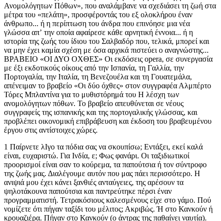
Ανομολόγητων Πόθων», που αναλάμβανε να σχεδιάσει τη ζωή στα
μέτρα του «πελάτη», προσφέροντάς του εξ ολοκλήρου έναν
άνθρωπο... ή η περίπτωση του άνδρα που επινόησε μια νέα
γλώσσα απʼ την οποία αφαίρεσε κάθε αρνητική έννοια... ή η
ιστορία της ζωής του ίδιου του Σαλβαδόρ που, τελικά, μπορεί και
να μην έχει καμία σχέση με όσα αρχικά πιστεύει ο αναγνώστης...
ΒΡΑΒΕΙΟ «ΟΙ ΔΥΟ ΟΧΘΕΣ» Οι εκδόσεις opera, σε συνεργασία
με έξι εκδοτικούς οίκους από την Ισπανία, τη Γαλλία, την
Πορτογαλία, την Ιταλία, τη Βενεζουέλα και τη Γουατεμάλα,
απένειμαν το βραβείο «Οι δύο όχθες» στον συγγραφέα Αλμπέρτο
Τόρες Μπλαντίνα για το μυθιστόρημά του Η λέσχη των
ανομολόγητων πόθων. Το βραβείο απευθύνεται σε νέους
συγγραφείς της ισπανικής και της πορτογαλικής γλώσσας, και
προβλέπει οικονομική επιβράβευση και έκδοση του βραβευμένου
έργου στις αντίστοιχες χώρες.
1 Παίρνετε λΙγο τα πόδια σας να σκουπίσω; Εντάξει, εκεί καλά είναι, ευχαριστώ. Για Ινδία, ε; Φως φανάρι. Οι ταξιδιωτικοί προορισμοί είναι σαν το κούρεμα, τα παπούτσια ή τον σύντροφο της ζωής μας. Διαλέγουμε αυτόν που μας πάει περισσότερο. Η ανιψιά μου έχει κάνει ξανθιές ανταύγειες, της αρέσουν τα ψηλοτάκουνα παπούτσια και παντρεύτηκε πέρσι έναν προγραμματιστή. Τετρακόσιους καλεσμένους είχε στο γάμο. Πού νομίζετε ότι πήγαν ταξίδι του μέλιτος; Ακριβώς. Ή στο Κανκούν ή κρουαζιέρα. Πήγαν στο Κανκούν (ο άντρας της παθαίνει ναυτία). Ναι, φοράει γυαλιά ο άντρας της. Πολύ εύστοχο. Είδατε; Δεν είναι τόσο δύσκολο. Στην αρχή λες πως είναι σύμπτωση, αλλά όσο γνωρίζεις κι άλλους ανθρώπους, καταλαβαίνεις ότι τα στερεότυπα δεν υπάρχουν τυχαία. Εσείς, για παράδειγμα, πηγαίνετε στην Ινδία για να βρείτε τον εαυτό σας. Κάνω λάθος; Όχι, δεν μου δίνετε την εντύπωση του χαμένου γενικώς. Αλλά είστε η κλασική περίπτωση κάποιου που πηγαίνει ταξίδι στην Ινδία. Μην το παίρνετε προσωπικά. Προηγουμένως, εσείς ο ίδιος είπατε ότι οι προγραμματιστές φοράνε γυαλιά, κι εγώ σας λέω τώρα ότι φαίνεται λες και το ʼχετε γραμμένο στο κούτελο: «Προορισμός Νέο Δελχί». Στην Ινδία πηγαίνει κανείς μόνος, κι εσείς ταξιδεύετε μόνος, και για ένα μήνα τουλάχιστον, πράγμα το οποίο μπορώ να συμπεράνω απʼ το σάκο σας. Θα μου πείτε, υπάρχουν κι άλλοι που πηγαίνουν για τρεις μήνες κι εκείνοι με τη σειρά τους θα σας πούνε ότι στην Ινδία δεν πηγαίνεις μόνο για τριάντα μέρες. Κι άλλοι που πηγαίνουν για έξι μήνες και κολλάνε αμοιβάδες κι ένα σωρό άλλες περίεργες ασθένειες. Εκεί πια, δεν χωράει ανταγωνισμός. Ταξιδεύετε φρεσκοξυρισμένος. Στοίχημα ότι το κάνατε για να μπορέσετε νʼ αφήσετε γένια εξαρχής. Φεύγετε με επιδερμίδα μωρού και θα γυρίσετε με γενειάδα. Όταν επιστρέψετε, θα περιμένετε μερικές μέρες μέχρι να ξυριστείτε, ώσπου να σας δουν όλοι. Συγχωρήστε μου που τα λέω έτσι χύμα. Αν μπορούσαμε να μπούμε στο κεφάλι των άλλων, θα μας εξέπληττε το πόσο μοιάζουμε μεταξύ μας. Γνώρισε τον εαυτό σου και τους γνωρίζεις όλους. Δεν γελάω μʼ εσάς, γελάω με το ανθρώπινο είδος, με το πώς είμαστε φτιαγμένοι. Η ανιψιά μου διάλεξε το Κανκούν για λόγους παρόμοιους με τους δικούς σας. Δεν το πιστεύετε; Εσείς θα επιστρέψετε με γενειάδα κι εκείνη επέστρεψε μʼ ένα βραχιολάκι. Εκείνη μιλούσε για τα κοκτέιλ νταϊκίρι και τον ήλιο. εσείς θα μιλάτε για τον πνευματισμό και το κάρμα. Εκείνη θα δείχνει φωτογραφίες του άντρα της με μαγιό, κι εσείς θα δείχνετε φωτογραφίες από εκείνα τα πανέμορφα παιδάκια με τα βαμμένα μάτια. Είναι καχάλ, ένα αρωματικό προϊόν, ενισχυτικό της όρασης. Εμένα ρωτάτε να σας πω; Εγώ ένας απλός καθαριστής είμαι. Κι εδώ που τα λέμε, είναι δύσκολο να μιλήσεις για την Ινδία. Στην πραγματικότητα, μόνο να την περιγράψεις μπορείς με τα συνήθη και τετριμμένα: «άλλος κόσμος», «πρέπει να πας για να τη γνωρίσεις», «σε αγγίζει εσωτερικά», ή «είναι τρελοί αυτοί Ινδοί» και τα λοιπά. τα γνωστά. Έτσι λένε, ότι είναι ένα εσωτερικό ταξίδι. Εγώ πάλι, λέω: εξαρτάται. Αν πας εξαρχής γυρεύοντας κάτι, κάτι θα βρεις. Και η Ινδία προσφέρεται για αναζήτηση. Μια χώρα, ολόκληρη αποθήκη: οι πιο παράξενες πληθυσμιακές ομάδες, τα πιο παράξενα έθιμα, τα πιο παράξενα αντικείμενα, όλα στοιβαγμένα φύρδην-μίγδην. Ένας φίλος πήγε εκεί πριν από πολλά χρόνια. Πήγε γιατί δεν άντεχε τη ζωή. Άλλοι μπορεί να λένε διάφορα γιʼ αυτόν, αλλά ακούστε εμένα, που τον ήξερα καλά. Πήγε στην Ινδία σαν κάποιος που έχει ένα πιστόλι στο στόμα — συγχωρήστε μου την παρομοίωση. Για να τελειώσει μια και καλή με όλα. Πάνε δεκαπέντε χρόνια τώρα. Τότε ο κόσμος δεν ταξίδευε στην Ινδία έτσι για πλάκα. Τώρα, θεωρείται φυσιολογικό. Και πολύ της μόδας. Τα ταξίδια σε εξωτικές χώρες θέλουν και εξωτικές βερμούδες. Τι λέτε κι εσείς; Τον έλεγαν Εδουάρδο Ουέσας και ήταν η προσωποποίηση της σύνεσης. Πολύ σωστός και σοβαρός. υπερβολικά, θα έλεγα εγώ. Ακόμη κι όταν χαμογελούσε, το ʼκανε μʼ ένα στραβό μειδίαμα που δύσκολα μπορούσες να το ερμηνεύσεις. Δεν ξέρω τι θα σκεφτόμουν γιʼ αυτόν αν τον είχα γνωρίσει εδώ, στο αεροδρόμιο. Υποθέτω, ό,τι και οι υπόλοιποι. ότι ήταν ένας περίεργος τύπος, που η επιφυλακτικότητά του άγγιζε μονίμως την αγένεια. Αλλά εγώ τον γνώριζα τον Εδουάρδο από παιδί, και ξέρω ότι ήταν ένας πολύ ξεχωριστός άνθρωπος. Είχε μετακομίσει με τη μητέρα του στο διπλανό διαμέρισμα. Πάντα ήταν ένα μοναχικό παιδί. Σχεδόν δεν είχε φίλους και, να σας πω την αλήθεια, δεν φαινόταν να νοιάζεται ιδιαίτερα γι αυτό. Διάβαζε πολύ. Να άλλο ένα στερεότυπο: όποιος διαβάζει πολύ, στο τέλος τού σαλεύει. Σαν τον Δον Κιχώτη ή τη Μαντάμ Μποβαρί, που κατέληξαν να πιστεύουν ότι η ζωή ήταν σαν τα μυθιστορήματα που τους ξεμυάλιζαν. Αλλά η ζωή είναι διαφορετική, δε νομίζετε; Ούτε καλύτερη ούτε χειρότερη. διαφορετική. Κάτι παρόμοιο συνέβη και στον Εδουάρδο. Με κανέναν τρόπο δεν υπαινίσσομαι μʼ αυτό ότι φταίνε τα βιβλία, όπως ισχυρίστηκαν κάποιοι. Δεν τον έκαναν τα βιβλία μισάνθρωπο. Ούτε εκείνον ούτε κανέναν άλλο. Ίσα ίσα, ο μονόχνωτος χαρακτήρας του τον οδήγησε νʼ αναζητήσει σύμμαχο στα βιβλία. Όμως, ούτε και η επιρροή της μητέρας του τον βοήθησε ιδιαίτερα, για να είμαστε ειλικρινείς. Ήταν μια υπέροχη γυναίκα, πάντα χαμογελαστή, αλλά ως μητέρα... δεν ξέρω τι να σας πω. Τα παιδιά πρέπει να παίζουν βώλους ή σβούρες. Πώς; Βιντεοπαιχνίδια; Εν πάση περιπτώσει, τα παιδιά πρέπει να παίζουν πράγματα για παιδιά. Αλλά η μητέρα του Εδουάρδο τού φερόταν πάντα λες κι ήταν κανένα μικρομέγαλο αντράκι. Τον πήγαινε στα μουσεία, στα μπαρ, στη φύση για διαλογισμό. Σας είπα ότι ήταν φωτογράφος; Κι επιπλέον, ζούσε μόνη. Έτσι, για να σχηματίσετε μια ιδέα περίπου. Ο μικρός δεν είχε πατέρα. Όποτε τον ρώταγε κανείς, ανασήκωνε τους ώμους του, αφού η μητέρα του δεν του είχε αποκαλύψει ούτε καν το όνομα του πατέρα του. «Το Άγιο Πνεύμα» μου απάντησε τη μία και μοναδική φορά που τη ρώτησα εγώ. Στʼ αστεία, δεν λέω, αλλά εμένα δεν μου φάνηκε και τόσο αστείο. Αλλά έτσι όπως γέλαγε εκείνη, τόσο αυθόρμητα... Δεν ξέρω τι πιστεύετε εσείς, αλλά εγώ νομίζω ότι δεν είναι καλό παράδειγμα για ένα παιδί. Και μη σας πω για τις ουσίες που κάπνιζε και τους παράξενους φίλους που κουβάλαγε στο σπίτι. Κάθε μέρα κι άλλον. Δεν κρίνω αν έκανε καλώς ή κακώς, δεν μου πέφτει λόγος. Στη δική μου την εποχή ήταν αλλιώς τα πράγματα και μάλλον δεν θα συμφωνήσουμε ως προς αυτό. Αλλά, μʼ ένα μικρό παιδί, δεν μου φαίνεται σωστό. Τέλος πάντων, ας μην ξεφεύγουμε απʼ το θέμα. Ο Εδουάρδο ήταν ιδιάζουσα περίπτωση παιδιού. Η γυναίκα μου, η Λεονόρ, θεός σχωρέσʼ την, τον λυπότανε πολύ. Έλεγε ότι χρειαζόταν περισσότερη οικογενειακή ζεστασιά. Δεν μπορώ να πω, η μητέρα του ήταν πολύ στοργική μαζί του, αλλά να μεγαλώνεις χωρίς πατέρα, χωρίς αδέλφια, χωρίς παππούδες... Η Λέο τον φίλευε κανένα γλυκό κάπου κάπου ή τον καλούσε στο σπίτι μας να δει τηλεόραση (άγνωστο γιατί, στο δικό τους δεν είχαν). Αλλά ο μικρός δεν φαινόταν και πολύ διατεθειμένος να πιάσει φιλίες. Ελάχιστες μόνο φορές τον θυμάμαι να ήρθε στο σπίτι μας. Κάποια απʼ αυτές, κάθισε μπρος στην τηλεόραση κοιτώντας σαν υπνωτισμένος. Η Λέο ετοίμαζε σοκολάτα στην κουζίνα καταχαρούμενη. «Αυτό το παιδί χρειάζεται μια θεία» επαναλάμβανε κάθε τόσο. Εμείς δεν αποκτήσαμε παιδιά. Καημένη Λέο. και αγαπούσε τόσο πολύ τα παιδιά. Θυμάμαι πολύ καλά τη σκηνή. Ο Εδουάρδο, καθισμένος στο χαλί να βλέπει τηλεόραση, κι εγώ καθισμένος στον καναπέ να τον κοιτάζω. Ούτε τα βλέφαρά του δεν κούναγε. Τον ρωτούσες κάτι και δεν απαντούσε. «Θέλεις κι άλλη σοκολάτα;» — κι ο μικρός μούγκα. Δεν ξέραμε πώς να τον κάνουμε νʼ αντιδράσει, ώσπου εμφανίστηκε η μητέρα του: «Έλα, Εδουάρδο, ώρα για το βραδινό φαγητό.» Και χωρίς να πει τίποτα, σηκώθηκε κι έφυγε. Την επομένη, ανεβήκαμε μαζί στο ασανσέρ. «Δον Σαλβαδόρ» μου είπε, «όλα αυτά που έδειχνε η τηλεόρασή σας είναι αλήθεια;» Εγώ του απάντησα ότι μερικά ναι, κι άλλα όχι. Μʼ έβαλε να του απαριθμήσω, μία προς μία τις εκπομπές, τι ήταν αλήθεια και τι όχι. Ύστερα μπήκε στο σπίτι του σκεφτικός. Όταν τον ξανακάλεσε η Λέο, περιορίστηκε απλώς να της πει: «Δεν μου αρέσει η τηλεόρασή σας. Μετά, δεν μπορώ να κοιμηθώ απʼ τις σκέψεις.» «Τι σκέψεις, γλυκέ μου;» «Δεν ξέρω, σκέψεις. Για όσα συμβαίνουν στον κόσμο.» Τρομερό παιδί, ε; Μεγάλος, δεν άλλαξε πολύ. Λίγο πιο ψηλός και με λίγο ακόμη γενάκι, αλλά το ίδιο επιφυλακτικός. Η γυναίκα μου είχε πια συνηθίσει στην ιδέα ότι δεν θα γινόταν η θεία Λέο. Εγώ πάλι —βέβαια, δεν της το είπα ποτέ της ίδιας— ήξερα ότι ο μικρός με θεωρούσε φίλο του. Μερικές φορές ερχόταν και μου ʼλεγε διάφορα. ξέρετε, χαζομάρες που συνέβαιναν στην τάξη του. Αλλά και μόνο που μίλαγε, ήταν γιʼ αυτόν μεγάλη υπέρβαση, ακόμη κι η μητέρα του το ομολογούσε. «Δον Σαλβαδόρ, πιο πολλά μυστικά έχει μαζί σας παρά μʼ εμένα.» Η Λέο με κοιτούσε με μια μικρή ζήλια. «Μυστικά των παιδιών...» απαντούσα εγώ. Γιʼ άλλο όμως είχα ξεκινήσει να σας μιλάω. για ένα περιστατικό που συνέβη όταν ήταν έντεκα χρονών. Αν με δείτε και την μπλέκω πολύ την ιστορία, διακόψτε με. Στη γειτονιά μας έγινε κάτι που έφτασε μέχρι τις εφημερίδες. Κάποιος είχε πυροβολήσει μʼ ένα αεροβόλο μια παρέα νεαρών. Πέτυχε έναν στην κοιλιά κι έναν άλλο στον ώμο. Ευτυχώς, δεν έπαθε κανείς τίποτα. Αλλά μόνο ο φόβος κι η λαχτάρα που πήρανε, τους έφτανε, φαντάζομαι. Ποτέ δεν μαθεύτηκε ο δράστης, αφού είχε πυροβολήσει από μια ταράτσα κι είχε φύγει γρήγορα. Ο Εδουάρδο; Ναι, ήταν ο Εδουάρδο, αλλά μην το θεωρείτε τόσο αυτονόητο. Το καταλάβατε γιατί μιλούσαμε γιʼ αυτόν. Ήταν ένα φυσιολογικό παιδί, μη νομίζετε ότι είχε βλέμμα τρελού ή ότι μιλούσε με αόρατους ανθρώπους και τα παρόμοια που δείχνουν οι ταινίες. Αν είχε έρθει κάποιος δημοσιογράφος στο σπίτι μου, θα του είχα απαντήσει με το γνωστό: «Έπεσα απʼ τα σύννεφα! Ένα ευγενέστατο παιδί. Πάντοτε μου άνοιγε την εξώπορτα και μια φορά βοήθησε τη γυναίκα μου νʼ ανεβάσει πάνω τα ψώνια». Λες και το να βοηθήσεις τη γειτόνισσα να μεταφέρει τα ψώνια και το να ρίχνεις με το αεροβόλο απʼ την ταράτσα είναι ασυμβίβαστα. Αλλά, τι να γίνει. Το μυαλό λειτουργεί με τέτοιους μηχανισμούς. Τα απλοποιούμε όλα μέχρι γελοιότητας. Το μυστικό του το ανακάλυψα τυχαία. Επιστρέφοντας μια μέρα απʼ τη δουλειά (τότε δεν δούλευα εδώ, αλλά σʼ ένα συνεργείο) πήρε το αφτί μου κάτι πι