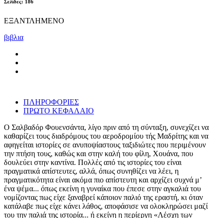
Σελίδες: 186
ΕΞΑΝΤΛΗΜΕΝΟ
βιβλια
ΠΛΗΡΟΦΟΡΙΕΣ
ΠΡΩΤΟ ΚΕΦΑΛΑΙΟ
Ο Σαλβαδόρ Φουενσάντα, λίγο πριν από τη σύνταξη, συνεχίζει να
καθαρίζει τους διαδρόμους του αεροδρομίου τής Μαδρίτης και να
αφηγείται ιστορίες σε ανυποψίαστους ταξιδιώτες που περιμένουν
την πτήση τους, καθώς και στην καλή του φίλη, Χουάνα, που
δουλεύει στην καντίνα. Πολλές από τις ιστορίες του είναι
πραγματικά απίστευτες, αλλά, όπως συνηθίζει να λέει, η
πραγματικότητα είναι ακόμα πιο απίστευτη και αρχίζει συχνά μʼ
ένα ψέμα... όπως εκείνη η γυναίκα που έπεσε στην αγκαλιά του
νομίζοντας πως είχε ξαναβρεί κάποιον παλιό της εραστή, κι όταν
κατάλαβε πως είχε κάνει λάθος, αποφάσισε να ολοκληρώσει μαζί
του την παλιά της ιστορία... ή εκείνη η περίεργη «Λέσχη των