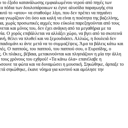
ου το έξοδο κατανάλωσης εμφιαλωμένου νερού από πηγές των
 τα πόδια των δουλοπάροικων κι έγινε αλυσίδα παραγωγής στα
αυτό το «φτου» να σταθούμε λίγο, που δεν πρέπει να πηγαίνει
α γνωρίζουν ότι όσο και καλή να είναι η ποιότητα της βαζελίνης,
όγια, χωρίς προσωπικές αιχμές που εύκολα παρεξηγούνται από τους
νεται και μόνος του, δεν έχει ανάγκη από τα μεγαθήρια με τα
α. Ο χορός επιβάλλεται να αλλάξει χώρο, να βγει από τα σκοτεινά
ανή, θέλει να πλυθεί και να ξεμουδιάσει. Αλλιώς, η δουλειά δεν
ο παιδομάνι κι άντε μετά να το συμμαζέψεις. Άμα τα βάλεις κάτω και
ιές. Ο παππούς, του παππού, του παππού σου, ο Ευριπίδης, ο
. Οι πλάκες, βέβαια, μετακινούνται και πλησιάζουν η μία την άλλη
ε τους χρόνους του εχθρού! «Τα κάνω όλα» επανέλαβε η
ώσουνε τα φώτα και να δυναμώσει η μουσική. Σηκώθηκε, άρπαξε το
Μετά σηκώθηκε, έκανε νόημα για κοντινό και αμόλησε την