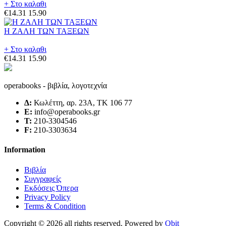
+ Στο καλαθι
€14.31
15.90
Η ΖΑΛΗ ΤΩΝ ΤΑΞΕΩΝ
+ Στο καλαθι
€14.31
15.90
operabooks - βιβλία, λογοτεχνία
Δ:
Κωλέττη, αρ. 23Α, ΤΚ 106 77
E:
info@operabooks.gr
Τ:
210-3304546
F:
210-3303634
Information
Βιβλία
Συγγραφείς
Εκδόσεις Όπερα
Privacy Policy
Terms & Condition
Copyright © 2026 all rights reserved. Powered by
Qbit