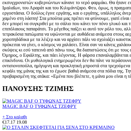
εκσυγχρονιστών κυβερνώντων κάνανε το νερό φαρμάκι. Θα ήτανε ευ
Ιμαλαΐων, του Αραράτ και του Κιλιμάντζαρο. Φευ, όμως, η πραγματ
εργοστάσια. Ο δούλος έγινε εργάτης, και ο εργάτης, υπάλληλος άνεργ
χαμένο στη λάσπη! Στα μπούτια μας πρέπει να φτύνουμε, γιατί είναι 
δεν μπορεί να συγκριθεί με το σάλιο που κάνει τον πόνο γλυκό και 
επιπόλαιους παπαράτσι. Το μέγεθος παίζει κι αυτό τον ρόλο του, αλ
τετρακόσια πατώματα να υψώνονται με αυθάδεια ανάμεσα στους αερο
χοροπηδάδικα με τα λέιζερ και να αρχίσει πάλι να σχολιάζει καυστικ
πρόκειται να γίνει, ο κόσμος να χαλάσει. Είναι σαν να κάνεις χαλάο
σκύψεις κι εσύ ταπεινά από πάνω τους, θα διαπιστώσεις ότι με του
Όμηρος, ο Εφιάλτης, και πάει λέγοντας. Η φάρσα επαναλαμβάνεται επ
επικίνδυνα. Οι μυθολογικά ενημερωμένοι δεν θα πάνε να περάσουνε
οντισιονοπούλα, ημίγυμνη και προκλητική μπροστά στα τρεχούμενα
κεφάλι της μάνας της και το έχωσε βαθιά ανάμεσα στα πόδια της. Τ
προβαρισμένη της ατάκα: «Εμένα που βλέπετε, η μάνα μου είναι η τ
ΠΑΝΟΥΣΗΣ ΤΖΙΜΗΣ
MAGIC BAF Ο ΤΥΦΩΝΑΣ ΤΖΕΦΡΥ
+ Στο καλαθι
€17.17
19.08