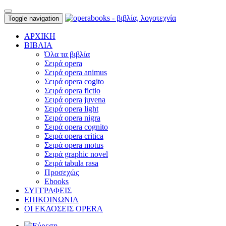
Toggle navigation
ΑΡΧΙΚΗ
ΒΙΒΛΙΑ
Όλα τα βιβλία
Σειρά opera
Σειρά opera animus
Σειρά opera cogito
Σειρά opera fictio
Σειρά opera juvena
Σειρά opera light
Σειρά opera nigra
Σειρά opera cognito
Σειρά opera critica
Σειρά opera motus
Σειρά graphic novel
Σειρά tabula rasa
Προσεχώς
Ebooks
ΣΥΓΓΡΑΦΕΙΣ
ΕΠΙΚΟΙΝΩΝΙΑ
ΟΙ ΕΚΔΟΣΕΙΣ OPERA