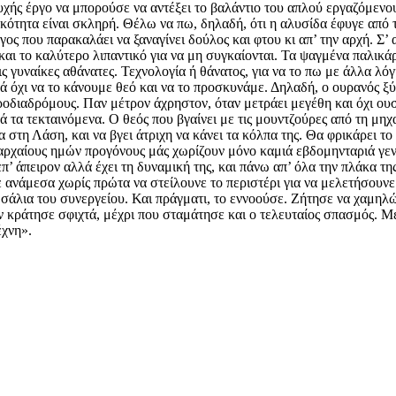
χής έργο να μπορούσε να αντέξει το βαλάντιο του απλού εργαζόμεν
ικότητα είναι σκληρή. Θέλω να πω, δηλαδή, ότι η αλυσίδα έφυγε από
ος που παρακαλάει να ξαναγίνει δούλος και φτου κι απ’ την αρχή. Σ’ 
και το καλύτερο λιπαντικό για να μη συγκαίονται. Τα ψαγμένα παλικάρι
τις γυναίκες αθάνατες. Τεχνολογία ή θάνατος, για να το πω με άλλα λ
λά όχι να το κάνουμε θεό και να το προσκυνάμε. Δηλαδή, ο ουρανός ξύ
διαδρόμους. Παν μέτρον άχρηστον, όταν μετράει μεγέθη και όχι ουσί
ά τα τεκταινόμενα. Ο θεός που βγαίνει με τις μουντζούρες από τη μηχ
υα στη Λάση, και να βγει άτριχη να κάνει τα κόλπα της. Θα φρικάρει τ
ς αρχαίους ημών προγόνους μάς χωρίζουν μόνο καμιά εβδομηνταριά γεν
’ άπειρον αλλά έχει τη δυναμική της, και πάνω απ’ όλα την πλάκα της
 ανάμεσα χωρίς πρώτα να στείλουνε το περιστέρι για να μελετήσουν
 σάλια του συνεργείου. Και πράγματι, το εννοούσε. Ζήτησε να χαμηλ
ην κράτησε σφιχτά, μέχρι που σταμάτησε και ο τελευταίος σπασμός. 
έχνη».