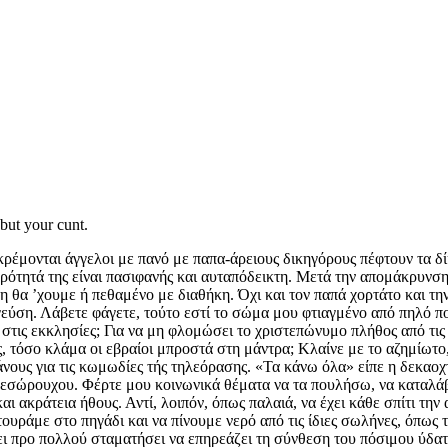
but your cunt.
ονται άγγελοι με πανό με παπα-άρειους δικηγόρους πέφτουν τα δ
υρότητά της είναι πασιφανής και αυταπόδεικτη. Μετά την απομάκρυνση
θα ’χουμε ή πεθαμένο με διαθήκη. Όχι και τον παπά χορτάτο και την
γεύση. Λάβετε φάγετε, τούτο εστί το σώμα μου φτιαγμένο από πηλό πο
ι στις εκκλησίες; Για να μη φλομώσει το χριστεπώνυμο πλήθος από τις
 τόσο κλάμα οι εβραίοι μπροστά στη μάντρα; Κλαίνε με το αζημίωτο, έ
νους για τις κωμωδίες τής τηλεόρασης. «Τα κάνω όλα» είπε η δεκαοχ
 εσώρουχου. Φέρτε μου κοινωνικά θέματα να τα πουλήσω, να καταλάβ
αι ακράτεια ήθους. Αντί, λοιπόν, όπως παλαιά, να έχει κάθε σπίτι τη
ουράμε στο πηγάδι και να πίνουμε νερό από τις ίδιες σωλήνες, όπως 
ρο πολλού σταματήσει να επηρεάζει τη σύνθεση του πόσιμου ύδατος.