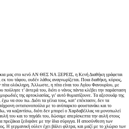
ίκια μας στο κενό ΑΝ ΘΕΣ ΝΑ ΞΕΡΕΙΣ, η Κενή Διαθήκη γράφεται
 εκ του τάφου, ουδέν λάθος αναγνωρίζεται. Ποια διαθήκη, κύριος,
 πίτα ολόκληρη. Άλλωστε, η πίτα είναι του Αγίου Φανουρίου, με
υ πούλησε τ’ άντερά του, διότι ο νάνος πάντα κλέβει την παράσταση
 μυρωδιές της αρτοκλασίας, γι’ αυτό θυμιατίζουνε. Τα αξεσουάρ της
χω να σου πω. Διότι τα γέλια τους, κατ’ επέκτασιν, δεν τα
τάχρονη οντισιονοπούλα με το ανύπαρκτο φουστανάκι και το
ω, να καζαντίσω, διότι δεν μπορεί ο Χαρδαβέλλας να μονοπωλεί
ν αυλή του και το πηγάδι του, δώσαμε απερίσκεπτα την αυλή στους
τα πρεζάκια ξεδιψάνε με την ίδια σύριγγα. Η αποσύνθεση των
 Η γερμανική ούλεν έχει βάλει φίλτρα, και μαζί με το χλώριο των