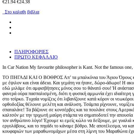
€21.94
€24.38
Στο καλαθι
βιβλια
ΠΛΗΡΟΦΟΡΙΕΣ
ΠΡΩΤΟ ΚΕΦΑΛΑΙΟ
In Car Nation My favourite philosopher is Kant. Not the famous one, 
ΤΟ ΠΗΓΑΔΙ ΚΑΙ Ο ΒΟΘΡΟΣ Απ’ τα μπαλκόνια του Άγιου Όρους κρέμ
με έψιλον και είναι άδεια. Και γεμάτη να ήτανε, δώρο-άδωρο! Η ακ
εδώ μιλάμε ότι αμφισβήτησες μόνος σου το θάνατό σου! Ή ανάσταση 
φανερά ούρα πασπαλισμένη, διότι η φυσική αμμωνία έχει ιδιαίτερη 
στο τσίρκο. Τυχαία νομίζεις ότι λιβανίζουνε κατά κόρον οι νεωκόρο
ορθοδοξίας θέλουνε μελέτη και ανάλυση. Τσάμπα ρίχνουνε, νομίζεις,
σπαταλάνε! Τα βάζουνε σε κονσέρβες και τα πουλάνε στους Αμερικά
καλτσόν με την τριχωτή μαύρη στάμπα να σηματοδοτεί την απουσία
τον ανθρώπινο λόγο! Έχουμε κι εμείς κώλο να δείξουμε, με γυαλιά κ
εργολάβους, και το πηγάδι το κάναμε βόθρο. Με αποτέλεσμα, να κατ
κουφαριών των μαραθωνομάχων μέσα στη λίμνη του Μαραθώνα έχει π