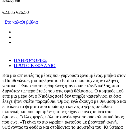
Σελίδες: 400
€23.85
€26.50
Στο καλαθι
βιβλια
ΠΛΗΡΟΦΟΡΙΕΣ
ΠΡΩΤΟ ΚΕΦΑΛΑΙΟ
Και μια απ' αυτές τις μέρες που γυρνούσα ξαναμμένος, μπήκα στον
«Παρθενώνα», μια ταβέρνα του Ρετίρο όπου σύχναζαν έλληνες
ναυτικοί. Ένας από τους θαμώνες ήταν ο καπετάν-Νικόλας, που
διηγιόταν τις περιπέτειές του στις εφτά θάλασσες. Ο κρητικός μού
είπε μια μέρα ότι ο Νικόλας ποτέ δεν υπήρξε καπετάνιος, κι όσα
έλεγε ήταν σκέτα παραμύθια. Όμως, εγώ άκουγα με θαυμασμό και
επιείκεια τα ψέματα που αράδιαζε εκείνος ο γέρος σε άθλια
ισπανικά, και που ορισμένες φορές είχαν εικόνες απίστευτα
όμορφες. Άλλες φορές πάλι με συνέπαιρνε το αποκαλυπτικό ύφος
που είχε. «Τι είναι το πιο ωραίο;» ρωτούσε με βροντερή φωνή,
υψώνοντας τα φρύδια και στρίβοντας το μουστάκι του. Κι ύστερα