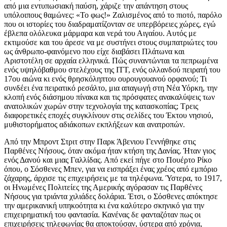
από μια εντυπωσιακή παύση, χάριζε την απάντηση στους
υπόλοιπους θαμώνες: «Το φως!» Ζαλισμένος από το πιοτό, παρόλο
που οι ιστορίες του διαδραματίζονταν σε υπερβόρειες χώρες, εγώ
έβλεπα ολόλευκα μάρμαρα και νερά του Αιγαίου. Αυτός με
εκτιμούσε και του άρεσε να με συστήνει στους συμπατριώτες του
ως άνθρωπο-φαινόμενο που είχε διαβάσει Πλάτωνα και
Αριστοτέλη σε αρχαία ελληνικά. Πώς συναντώνται τα πεπρωμένα
ενός υψηλόβαθμου στελέχους της ITT, ενός ολλανδού πειρατή του
17ου αιώνα κι ενός θρησκόληπτου ουρουγουανού ορφανού; Τι
συνδέει ένα πειρατικό ρεσάλτο, μια απαγωγή στη Νέα Υόρκη, την
κλοπή ενός διάσημου πίνακα και τις πρόσφατες ανακαλύψεις των
ανατολικών χωρών στην τεχνολογία της κατασκοπίας; Τρεις
διαφορετικές εποχές συγκλίνουν στις σελίδες του Έκτου νησιού,
μυθιστορήματος αδιάκοπων εκπλήξεων και ανατροπών.
Από την Μπροντ Στριτ στην Παρκ Άβενιου Γεννήθηκε στις Παρθένες Νήσους, όταν ακόμα ήταν κτήση της Δανίας. Ήταν γιος ενός Δανού και μιας Γαλλίδας. Από εκεί πήγε στο Πουέρτο Ρίκο όπου, ο Σόσθενες Μπεν, για να εισπράξει ένας χρέος από εμπόριο ζάχαρης, άρχισε τις επιχειρήσεις με τα τηλέφωνα. Ύστερα, το 1917, οι Ηνωμένες Πολιτείες της Αμερικής αγόρασαν τις Παρθένες Νήσους για τριάντα χιλιάδες δολάρια. Έτσι, ο Σόσθενες απόκτησε την αμερικανική υπηκοότητα κι ένα καλύτερο σκηνικό για την επιχειρηματική του φαντασία. Κανένας δε φανταζόταν πως οι επιχειρήσεις τηλεφωνίας θα αποκτούσαν, ύστερα από χρόνια, τέτοιες διαστάσεις. Κι ο Μπεν αποφάσισε να βαφτίσει τη νέα του εταιρεία «Ιντερνάσιοναλ Τέλεφον εντ Τέλεγκραφ», χωρίς να τον ενδιαφέρει —ή ίσως επειδή τον ενδιέφερε πολύ— που η προφορά του ΙΤΤ μπορούσε να μπερδευτεί με το ΑΤ&Τ, τα αρχικά της τότε μεγαλύτερης τηλεφωνικής εταιρείας των Ηνωμένων Πολιτειών. Είχε την πρώτη του διεθνή επιτυχία στην Ισπανία. Εγκαταστάθηκε στο ξενοδοχείο Ριτζ της Μαδρίτης, με περισσότερα λούσα κι από ανατολίτη σεΐχη, κι έβαλε στο τσεπάκι του τη δικτατορία του Πρίμο Δε Ριβέρα. Και στα 1925, μ’ έναν επιδέξιο χειρισμό και την υποστήριξη της τράπεζας Μόργκαν, προσάρτησε την Ιντερνάσιοναλ Ουέ-στερν Ελέκτρικ. Το 1928 μετέφερε την έδρα του στην Μπροντ Στριτ, με επίπλωση Λουδοβίκου Δέκατου Τέταρτου και μια προσωπογραφία του Πάπα Πίου του Ενδέκατου. Ταυτόχρονα, έστησε μια επιχείρηση γαστρονομίας —cordon bleu— με σφραγίδα ποιότητος, που ετοίμαζε δεξιώσεις για εκατοντάδες άτομα. Και μέσα στη σαμπάνια και τους εκλεκτούς μεζέδες, ο Μπεν δεχόταν τηλεφωνήματα απ’ όλον τον κόσμο και διαπραγματευόταν σε εννέα γλώσσες, ενώ ο Πιέρ και οι σερβιτόροι μοίραζαν πούρα και άνοιγαν μπουκάλια στα σαλόνια. Το ’30 ήρθε η σειρά της Γερμανίας, και η ΙΤΤ σταθεροποιήθηκε στην ηγεμονία των τηλεπικοινωνιών της Ευρώπης. Και το ’33, οι Νιου Γιορκ Τάιμς ανακοίνωναν ότι ο Χερ Άντολφ Χίτλερ είχε δεχτεί για πρώτη φορά στο Μπερτσεσγάντεν, μια αντιπροσωπεία αμερικανών επιχειρηματιών. Η αντιπροσωπεία ήταν ο Σόσθενες, που ανέλαβε εργολαβικά να εγκωμιάσει το ωραίο ντύσιμο του Χερ Χίτλερ και την απίθανη προσωπικότητα του χερ Χέρμαν Γκέρινγκ. Τις συναντήσεις αυτές τις όφειλε στις επαφές του Γουέστρικ, που ήταν ο δικηγόρος του Μπεν στη Γερμανία, κι έκανε θαύματα με τους ναζί. Λίγο αργότερα, η ΙΤΤ είχε προσαρτήσει τη Λόρενς και τη Ζίμενς κι είχε γίνει αδελφική φίλη του Φον Ρίμπεντροπ. Το ’39, ο Μπεν χρησιμοποίησε το μονοπώλιο που είχε στις ευρωπαϊκές τηλεπικοινωνίες για να υποστηρίξει τη χιτλερική εισβολή στην Πολωνία. Οι θυγατρικές του στην Αυστρία, την Ουγγαρία και την Ελβετία σιγοντάριζαν το παιχνίδι του Τρίτου Ράιχ. Και λίγο μετά, η ΙΤΤ αγόραζε το 28% των μετοχών της FOCKEWULF που κατασκεύαζε βομβαρδιστικά αεροπλάνα για τον Φίρερ. Τίποτα πιο φυσικό. Εφόσον δεν ήταν παντρεμένη με καμία εθνική σημαία, η ΙΤΤ δεν απέκλειε από τις επιχειρηματικές της προοπτικές τη βύθιση συμμαχικών πλοίων. Όποτε τον συνέφερε, ο Μπεν άφηνε τον Ντάλες να μαθαίνει όσα έκρυβε από τον Ρίμπεντροπ, κι άλλοτε έκρυβε από τον Τσόρτσιλ όσα σφύριζε στο αφτί του Χίτλερ. Και είναι γνωστό ότι ήταν ο προσωπικός μεσολαβητής του Γκέρινγκ στον Τσάμπερλεν. Κι έτσι, ο συνταγματάρχης Σόσθενες Μπεν (μάλιστα, αληθινός συνταγματάρχης, για τις υπηρεσίες που πρόσφερε στο Σάιναλ Κορπς στη διάρκεια του πολέμου), έφτασε να γίνει ένας από τους καλύτερα πληροφορημένους ανθρώπους του καιρού του. Ό,τι δεν κατάφερνε να μάθει από τη διαρκή κατασκοπεία της εταιρείας του ή από την προνομιακή του θέση στον ομφαλό των παγκόσμιων επικοινωνιών, το έβρισκε μέσω των υψηλών πολιτικών του διασυνδέσεων ή το αγόραζε, κρυμμένος πίσω από τις τσιριμόνιες της δυτικής διπλωματίας. Στην αρχή, η κυβέρνηση των Ηνωμένων Πολιτειών δεν ανησύχησε ιδιαίτερα για τις σχέσεις της ΙΤΤ με τον Άξονα. Όμως, ύστερα από το Περλ Χάρμπορ, άρχιζαν να φτάνουν από παντού ενδείξεις ότι τα δίκτυα του Μπεν έδιναν πληροφορίες στα γερμανικά υποβρύχια. Η κεντρική πηγή βρισκόταν στην Αργεντινή, όπου η ΙΤΤ είχε συνεταιριστεί με τη Ζίμενς. Η κυβέρνηση έδωσε εντολή να παρακολουθείται ο Μπεν. Ο Μπράντεν, πρέσβης των ΗΠΑ, τον κατηγόρησε δημοσίως στο Μπουένος Άιρες για τις δοσοληψίες του με τον Περόν. Μα εκείνη η φιλία αποδείχτηκε εξαιρετική για τις δουλειές της ΙΤΤ. Πέρα από τις υποψίες για δωροδοκία, ο Μπεν στην Αργεντινή εθνικοποιήθηκε την καταλληλότερη στιγμή. Ενενήντα χιλιάδες δολάρια, που θα μπορούσε να τα είχε χάσει. Κανένας δεν ήξερε καλύτερα από τον Μπεν ποια ήταν η καταλληλότερη στιγμή για μια μεταβίβαση. Γι’ αυτό, άλλωστε, διέθετε την αποτελεσματικότερη στον κόσμο υπηρεσία ιδιωτικής κατασκοπείας. Όμως, με το μέρος τίνος ήταν τελικά ο συνταγματάρχης Μπεν; Από τότε που τον είχε βάλει στο στόχαστρο το Στέιτ Ντιπάρτμεντ, το υπουργείο Δικαιοσύνης προετοιμαζόταν, προς το τέλος του πολέμου, να τον εξοντώσει με μια εθνική εκστρατεία ενάντια στα τραστ. Από τότε, όμως, που άρχισαν να περιπλέκονται τα πράγματα για τον Χίτλερ στο ανατολικό μέτωπο, η ΙΤΤ ανέκρουσε πρύμναν δυναμικά κι έσφιξε τις σχέσεις της με το Λευκό Οίκο και το Πεντάγωνο. Ο στρατηγός Στόνερ, της Σάιναλ Κόρπς, δέχτηκε τότε μια ανεκτίμητη βοήθεια από τον Μπεν. Ένας στρατός από μηχανικούς της ΙΤΤ εργάστηκε με απίστευτους ρυθμούς στα εργαστήρια για να παράγει το huff-duff, ένα ραντάρ υψηλών συχνοτήτων για τον εντοπισμό γερμανικών υποβρυχίων. Μ’ αυτήν και μ’ άλλες καλές υπηρεσίες που πρόσφερε, και με τις υποσχέσεις για στενή συνεργασία στο μέλλον, το Πεντάγωνο λησμόνησε πως η ΙΤΤ ήταν η κατασκευάστρια εταιρεία των βομβαρδιστικών FOCKE-WULF. Από την πλευρά του, ο Τομ Μπλέικ, πρώην γραμματέας Τύπου του Ρούσβελτ, έκανε μια εκπληκτική δουλειά για να απομακρύνει την κακοσμία που είχε αφήσει η ΙΤΤ στην Ουάσινγκτον. Με τον Τύπο υπό την εποπτεία του και τα εκατομμύρια του Μπεν στη διάθεσή του, κατάφερε να παρουσιάσει την ΙΤΤ, στα τέλη του ’47, ως ένα θύμα του Δευτέρου Παγκοσμίου Πολέμου. Ο συνταγματάρχης Μπεν πέθανε το 1957, εβδομήντα πέντε ετών. Ο Χάρολντ Τζίνιν ανέλαβε την προεδρία της ΙΤΤ το 1959. Ήταν άλλη πάστα ανθρώπου. Είχε κάνει κλητήρας στη Γουόλ Στριτ. Δεν χρειαζόταν έπιπλα Λουδοβίκου Δέκατου Τέταρτου μήτε γάλλους μαγείρους. Γεννημένος στο Λονδίνο και μεγαλωμένος στις Ηνωμένες Πολιτείες, ήταν γόνος ενός ρώσου μουσικού και μιας μετανιωμένης Πορτογαλίδας, που παρίστανε τη Βρετανίδα. Πώς προφερόταν το όνομά του; Γκουίνιν, Γκινίν, Γενίν...; Προφερόταν με Γκ όπως God; Στην πραγματικότητα προφερόταν Τζίνιν, με τζ όπως τζίνι. Προικισμένος από μικρός με μια απίθανη ικανότητα να αποθηκεύει και να χωνεύει αριθμούς, έφτιαχνε με τα ψηφία μια κρυστάλλινη σφαίρα για να διαβάζει μέσα της τα μελλούμενα. Ποτέ δεν έκανε το λογιστή, ούτε τον επαληθευτή ισολογισμών, όπως νόμιζαν μερικοί. Ήταν, απλώς, ένας επιτυχημένος αριθμομάντης. Οι διευθυντές της Ιντερνάσιοναλ Τέλεφον εντ Τέλεγραφ τον διάλεξαν για την προεδρία, γιατί γνώριζαν πως ήταν ένας έμπειρος μπίζνεσμαν. Δεν ήξεραν, όμως, ότι είχαν επιλέξει τον τέλειο αντικαταστάτη του συνταγματάρχη Μπεν. Τα μεταπολεμικά χρόνια είχαν πια δείξει πως η Μπελ Επόκ αποτελούσε παρελθόν. Οι μέθοδοι του συνταγματάρχη αποδείχτηκαν απαρχαιωμένες σ’ εκείνον τον ταραγμένο από την κρίση κόσμο. Και οι αριθμοί του Τζίνιν ήταν το μαγικό ραβδάκι με το οποίο η ΙΤΤ θα αντιμετώπιζε τα θυελλώδη χρόνια της δεκαετίας του ’60. Είχε περάσει πια η εποχή των γαλαντόμων επιχειρήσεων με τους πολυτελείς καθρέφτες και τους τάπητες. Ο Τζίνιν έδωσε ένα ισχυρό χτύπημα στην παλιά φρουρά του Μπεν. Από το ’61 κιόλας, τους ανάγκασε να μετακομίσουν, εγκαταλείποντας το γοτθικό παλάτι του συνταγματάρχη. Ξεφορτώθηκε το απόθεμα σαμπάνιας, τον Πιέρ, τον Πίο τον Ενδέκατο και το γάλλο μάγειρα και απαγόρεψε το κάπνισμα στα συμβούλια. Σιγά σιγά, εκείνος ο ανεξιχνίαστος και αυστηρός άνθρωπος έχτισε τον πιο αποτελεσματικό λαβύρινθο της ιστορίας στον οικονομικό έλεγχο επιχειρήσεων. Στο νέο ουρανοξύστη της Παρκ Άβενιου, από όροφο σε όροφο δεν έβλεπες τίποτ’ άλλο εκτός από γραφεία διοικητικών υπαλλήλων. Έλεγχοι και κόντρα έλεγχοι. Συμβούλια εβδομαδιαία για τον έλεγχο των πωλήσεων, μηνιαίες συσκέψεις για τον έλεγχο των διοικητικών στελεχών, ετήσιες συνεδριάσεις για τον έλεγχο του κόσμου. Ο Τζίνιν δεν ανεχόταν εκπλήξεις. Έπρεπε να είναι ενημερωμένος για τα πάντα. Από το γραφείο του στο δωδέκατο όροφο, του έφτανε να ρίξει μια ματιά στους φακέλους για να καταλάβει την πραγματική αξία και την προοπτική των προϊόντων και των υπηρεσιών που πουλούσε η ΙΤΤ σε κάθε γωνιά του πλανήτη. Υπήρξαν διευθυντές που το έσκασαν κατατρεγμένοι από αυτό το τέρας των αριθμών. Υπήρξαν εμφράγματα και παραιτήσεις. Η μηνιαία αναφορά στη διεύθυνση ήταν τόσο λεπτομερής και αναλυτική, που χρειάστηκε να δημιουργηθεί ένα ειδικό τμήμα για να τη συμπυκνώνει. Οι διευθυντές τραβούσαν τα μαλλιά τους, παλάβωναν, έπαιρναν πρόωρα τη σύνταξή τους, και τίποτα δεν μπορούσε να πιάσει απροετοίμαστο τον Τζίνιν. Και οι τζέντλεμεν υφιστάμενοί του αναγκάστηκαν να καταλάβουν καλά, πάρα πολύ καλά, ότι ο μίστερ Τζίνιν δεν ήθελε να βρεθεί ποτέ προ εκπλήξεως. Λίγους μήνες προτού ανέβει ο Τζίνιν στο θρόνο της ΙΤΤ, η Κουβανική Επανάσταση εθνικοποίησε την Τηλεφωνική Εταιρεία. Ήταν μία από τις πρώτες του σκοτούρες. Μια έκπληξη που επιβεβαίωσε το δικό του σκεπτικισμό για τη φαντασιόπληκτη παντογνωσία του συνταγματάρχη Μπεν. Στην κινούμενη άμμο του διεθνούς σκηνικού το ’59, η ΙΤΤ ήταν ένα πλοίο που παράδερνε χωρίς προορισμό. Αν το καλοσκεφτόταν κανείς, ο συνταγματάρχης δεν είχε φτιάξει κανενός είδους επιχειρηματική κατασκοπεία. Απλώς, είχε επωφεληθεί από την προνομιούχα θέση της εταιρείας στη παγκόσμια μετάδοση πληροφοριών. Ο Τζίνιν απαιτούσε να δράσει η ΙΤΤ με σοβαρό επίπεδο στρατηγικής κατασκοπείας. Καμία αλλαγή κυβέρνησης δεν έπρεπε να τους αιφνιδιάζει. Κανένας ανταγωνιστής να τους βγαίνει μπροστά. Καμία εκμεταλλεύσιμη καινοτομία δεν έπρεπε να τους είναι ξένη. Τον Μάρτιο του ’63, ο Τζίνιν είχε τελειοποιήσει τη Φιλοσοφία της Εξαγοράς. Ήταν μια εσωτερικής χρήσης Βίβλος, αποτέλεσμα τρεισήμισι χρόνων αναλύσεων και συλλογισμού. Είχε γίνει πρόεδρος της ΙΤΤ στα πενήντα τέσσερά του και είχε ήδη τριάντα χρόνια εμπειρίας σε μεγάλες επιχειρήσεις. Στο έργο του, Φιλ