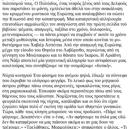
πολιτισμού τους. Ο Πολύιδος, ένας νεαρός ξένος από τους Δελφούς
που παριστάνει το μάντη, εμπλέκεται άθελά του στην ανακάλυψη
του κρυμμένου μυστικού της Ευρώπης και αναλαμβάνει να σώσει
την Κνωσσό από την καταστροφή. Μια καταιγιστική αλληλουχία
επεισοδίων αιχμαλωτίζει τον αναγνώστη από την πρώτη σελίδα τού
βιβλίου: ψέματα, απαγωγές, ταξίδια στο χρόνο, δολοφονίες,
μετενσαρκώσεις — τα πάντα μπορεί να συμβούν σ' αυτόν το χρόνο
μεταξύ μυθολογίας και Ιστορίας μέσα στον οποίο κινείται το μυ-
θιστόρημα του Χαβιέρ Ασπέιτια. Από την απαγωγή της Ευρώπης
μέχρι την είσοδο του Θησέα στο Λαβύρινθο, περνώντας από τη
γέννηση του Μινώταυρου και το θάνατο του Ίκαρου, Η Αριάδνη
στη Νάξο αποτελεί μία γοητευτική αλληγορία των αντιφάσεων μιας
κουλτούρας που συνηθίζουμε να την ονομάζουμε «δυτική».
Νύχτα κυνηγιού Ένα φύσημα του ανέμου ψηλά, έδιωξε τα σύννεφα που έκρυβαν το ολόγιομο φεγγάρι. Το λευκό φως του μητρικού άστρου χύθηκε πάνω στους ανιχνευτές, προκαλώντας τους ρίγος στη ραχοκοκκαλιά. Έσκυψαν ακόμα περισσότερο πίσω από τους θάμνους που τους κάλυπταν. Νομίζοντας ότι τους προστάτευε η φευγαλέα σκοτεινιά της νύχτας, κατάλαβαν και οι δύο ότι είχαν ζυγώσει πάρα πολύ σ' εκείνη την ομάδα των ιθαγενών γυναικών. Τώρα, κάθε τους κίνηση μπορούσε να τους προδώσει. «Πάμε να φύγουμε, Δεκαπέντε» είπε ο ένας. «Αν αφήσουμε τα όπλα μας εδώ δεν θα καταφέρουν να μας πιάσουν ακόμα κι αν μας δουν να τρέχουμε.» «Τρελάθηκες, Μορμολύκειε;» αναφώνησε ο άλλος. «Τι στο διάβολο θέλεις; Να φτάσεις μπροστά στον Αστερίωνα άοπλος και με την ουρά στα σκέλια; Προτιμώ να κάτσω εδώ να χορεύω όλη τη νύχτα με τις μάγισσες.» Πράγματι, οι γυναίκες χόρευαν έναν άτακτο χορό, ελαφροντυμένες με δέρματα που έμοιαζαν ελαφιού. Στα χέρια τους βαστούσαν κάτι που οι ξένοι στρατιώτες είχαν πάρει ως εκείνη τη στιγμή για εύκαμπτα κλαδιά. Με το φως του φεγγαριού, όμως, κατάλαβαν το λάθος τους. «Που να κατέβει ο Δίας να μου ξεριζώσει τα γένια, αν αυτά που βαστούν δεν είναι φίδια ζωντανά!» είπε σχεδόν φωνάζοντας ο Μορμολύκειος. Τότε, μια από τις χορεύτριες σταμάτησε και, στρέφοντας το κεφάλι προς τη συστάδα των θάμνων που έκρυβαν τους δύο κατάσκοπους, οσμίστηκε τον αέρα με άγριες διαθέσεις. Ξαφνικά έβγαλε ένα ουρλιαχτό που έκανε τις συντρόφισσες της να παραλύσουν και τις τρίχες των παρείσακτων να ορθωθούν κάγκελο. Οι γυναίκες μαζεύτηκαν γύρω από εκείνη που είχε ουρλιάξει, κινούμενες από το ένστικτο κινδύνου. της αγέλης. Μονομιάς, χωρίς καν να κοιτάξει ο ένας τον άλλον, ο Δε καπέντε και ο Μορμολύκειος πήδηξαν έξω από την κρυψώνα τους και το έβαλαν στα πόδια πανικόβλητοι, αφήνοντας καταγής τα δόρατα τους. Πίσω τους ακούστηκαν γυναικεία χάχανα και ποδοβολητό ζώων. Το κυνήγι είχε αρχίσει. Το όνειρο του Αστερίωνα Μέσα στη σκοτεινή νύχτα, ο Αστερίων προχωρούσε με όλη την ταχύτητα που του επέτρεπαν οι βαριές του δρασκελιές, παραμερίζοντας με τα χέρια τα χαμηλά κλαδιά των δέντρων που του μαστίγωναν το πρόσωπο, πασχίζοντας να ξεχάσει τις κράμπες στα πόδια του. Εξαντλημένος, στάθηκε να πάρει μερικές βαθιές ανάσες ρουφώντας τον ελάχιστο αέρα που έμπαινε μέσα στο πυκνό δάσος. Συνάμα, κρύφτηκε πίσω από τον πελώριο κορμό ενός δέντρου. Τότε ένιωσε πως είχε ξαναζήσει την αγωνία αυτής της φυγής. «Τώρα» σκέφτηκε, «θα γυρίσω να δω, κι αυτή θα βρίσκεται εδώ, πλάι στο δέντρο,όμορφη και λευκή σαν εφιάλτης.» Τρέμοντας, τέντωσε το κεφάλι του και τότε την είδε. Το στομάχι του σφίχτηκε λες και το τρύπησε σπαθί... «Μεγαλειότατε, γύρισε η περίπολος.» Ο Αστερίων ανασηκώθηκε απότομα πάνω στο χορταρένιο στρώμα του. Πέρασαν μερικές στιγμές ακόμα ώσπου να θυμηθεί τη σπηλιά όπου είχε περάσει τη νύχτα του. Στην είσοδο διαγραφόταν, κόντραστο φως, η μορφή του φρουρού. «Θέλω να πω... ένα μέρος της περιπόλου.» Ο Αστερίων σηκώθηκε όρθιος χωρίς να πει λέξη. Ήταν πιο ψηλόςκαι πιο σωματώδης από τον νεαρό στρατιώτη, μα η γύμνια του και το ελαφρό τρέμουλο εξαιτίας του εφιάλτη που έβλεπε, τον έκαναν να δείχνει ξεψυχισμένος. Ο φρουρός, ντροπαλά, του έριξε επάνω του μια κάπα από προβιά, και απόθεσε στο χώμα, δίπλα του, ένα ποτήρι μεζεστό λίπος αγριογούρουνου. Ο Αστερίων πήρε το δοχείο και ήπιε το παχύρρευστο κι αναζωογονητικό υγρό, προσπαθώντας συνάμα να επανέλθει στην πραγματικότητα, ξεφεύγοντας από τον κόσμο των ονείρων. Την προηγούμενη μέρα είχε φτάσει σ' αυτό το νησί με μια χούφτα άντρες, φοβερούς πολεμιστές. Ταξίδεψαν πάνω σε κάτι πλεούμενα που με το ζόρι κατάφερναν να κουμαντάρουν. Επιτέλους, είχαν ανακαλύψει τη μαγική Κρήτη. Ύστερα από τόσα χρόνια περιπλανήσεων στην άγονη γειτονική χερσόνησο, ύστερα από τόσα χρόνια άκαρπων λεηλασιών και μάταιων αιματοχυσιών, είχε φτάσεισ' εκείνη τη γη αναζητώντας τα ασημένια σανδάλια για τα οποία μιλούσαν οι θρύλοι άλλων νομαδικών λαών που είχε συναντήσει στην ξέφρενη πορεία του, από την ημέρα που εγκατέλειψε τη μακρινή στείρα γη του, πριν από πάρα πολύ καιρό. Επανέλαβε πολλές φορές με το νου του όλες αυτές τις αλήθειες προτού βγει από τη σπηλιά, με το φρουρό στο κατόπι του. Έξω, μερικοί στρατιώτες του στριμώχνονταν γύρω από κάποιον άνθρωπο. Όταν αντιλήφθηκαν ότι ερχόταν, όλοι γύρισαν προς το μέρος του και άνοιξαν τον κλοιό. Καθισμένος καταγής, με τα ρούχα ξεσκισμένα και το δέρμα του γεμάτο βαθιές γρατσουνιές, είδε τον έναν από τους δύο άντρες του που είχαν πάει για ανίχνευση το περασμένο βράδυ. ΟΑστερίων δεν έκρυψε τη δυσφορία του. «Τι συνέβη; Πού είναι τα όπλα σου; Κι ο σύντροφος σου;» Ο δύστυχος στρατιώτης έμεινε ατάραχος. Οκλαδόν, κοιτούσε τα γυμνά και ματωμένα πόδια του, θαρρείς και μετρούσε τα δάχτυλα του. ΟΑστερίων έσκυψε δίπλα του, και πιάνοντας τον από το σαγόνι, τον ανάγκασε να τον κοιτάξει στα μάτια. «Πώς λέγεσαι;» «Μορμολύκειος. Ονομάζομαι Μορμολύκειος.» «Καλά, Μορμολύκειε, σε ξέρω. Είσαι καλός στρατιώτης, αν και λίγο μεθύστακας. Για πες μου, τώρα, πού είναι τα όπλα σου και ο σύντροφος σου;» «Ονομάζομαι Μορμολύκειος» είπε ο στρατιώτης, και μαζεύοντας όλες του τις δυνάμεις στάθηκε όρθιος μπροστά στο βασιλιά του. «Ο Δεκαπέντε είναι ηλίθιος. Του λέω: "Ψάχνουμε να βρούμε χωριό, πάμε να φύγουμε από 'δω" μα γυρίζει και με κοροϊδεύει: "Φαίνεται πως ύστερα από τόσον καιρό με άντρες, δεν γουστάρεις πια γυναίκες", μου λέει. Εγώ το ήξερα πως ήταν επικίνδυνο, και οι διαταγές που είχαμεήταν άλλες. Και να τώρα, δες τα χάλια του.» Ο Μορμολύκειος έσκυψε ξανά και άρπαξε χωρίς διόλου σέβας με το τρεμάμενο χέρι του το μπράτσο του βασιλιά του, ενώ έδειχνε ένα σημείο κοντινό, που βρισκόταν, όμως, στη φαντασία του. «Τον βλέπεις; Να τα κομμάτια του, να τα σκορπισμένα πάνω στα κλαδιά των δέντρων, να το αίμα του που γίνεται βορά των φιδιών. Παρά τρίχα γλίτωσα, φίλε μου.Με κυνηγούσαν σα λυσσασμένες σκύλες, κι είχαν υπερφυσικές δυνά Ι μεις. Τα δέντρα έγερναν επάνω μου και με γράπωναν στα κλαδιά τους. Βλέπεις τα μούτρα μου; Όλο το δάσος ήταν ζωντανό. Έτσι θα καταλήξουμε όλοι: κομματιασμένοι.» Το χαστούκι του Αστερίωνα έσκασε πάνω στο μούτρο του Μορμολύκειου μ' έναν ξερό ήχο που αντήχησε στο χάραμα. Ο στρατιώτης έπεσε πίσω κι έμεινε σωριασμένος στο χώμα, να παραληρεί και να κλαψουρίζει. «Πάει, παλάβωσε από το πιοτό» είπε ο Αστερίων, «Δέστε τον και, προπαντός, φιμώστε τον. Ώσπου να ξαναβρεί τα λογικά του.» Γνώριζε καλά τους άντρες του. Ήξερε ότι ο φόβος ήταν υπόθεση ωρών και ο πανικός υπόθεση ημερών. Χρειαζόταν επειγόντως λίγα κατοικημένα σπίτια. Ένα μέρος να λεηλατήσουν και να καταστρέψουν. Σιχαμερή ψυχή των Αχαιών. «Για να δούμε, θέλω τέσσερις εθελοντές για νέα ανίχνευση.» Προτού ξεκινήσουν οι ανιχνευτές, ο Αστερίων φρόντισε να βουλιάξει τα πλοία ανοίγοντας μια τρύπα στην καρίνα. Δεν ήθελε λιποταξίες. Είχε ξεχάσει εντελώς το όραμα που του είχε στείλει η θεά. Δεν μπόρεσε να συνδέσει το όνειρο με τη μυστηριώδη καταδίωξη που του περιέγραψε ο στρατιώτης του. Πολεμόχαροι και άμυαλοι, τέτοιοι είναιοι Αχαιοί. Τόσο ξεροκέφαλοι, που γκρέμιζαν τείχη με τα κεφάλια τους. Κνωσός, η φιλόξενη πολιτεία Ύστερα από μερικές μέρες, οι άντρες του Αστερίωνα είχαν φτάσει στα όρια της αντοχής τους. Η επόμενη ομάδα ανιχνευτών βρήκε το κεφάλι του Δεκαπέντε καρφωμένο πάνω σ' ένα πελεκημένο καλάμι, αδειασμένο και ξαναγεμισμένο με παράξενα βοτάνια. Η ανακάλυψη ήρθε να θεριέψει την απελπισία τους, στην οποία συνέβαλε και η στάσιμη κατάσταση του Μορμολύκειου, που δεν έλεγε να συνέλθει από την προχωρημένη τρέλα του. Σε τίποτα δεν βοήθησαν οι τεράστιες προσπάθειες του βασιλιά Αστερίωνα να απασχολήσει τους άντρες του σε σχετικά αποτελεσματικές εργασίες, όπως η αναζήτηση τροφής και η αναγκαστική κατασκευή προχείρων καταλυμάτων. Για πολλοστή φορά, ο στρατιώτης Μορμολύκειος την είχε κοπανήσει από την ομάδα του, παραβιάζοντας τον κανονισμό εκστρατείας. Καθόταν πάνω σ' ένα βράχο, όταν ένα μικρό χτύπημα στο σβέρκο τον έκανε να συνέλθει από τις ονειροπολήσεις του. Γύρις εάφοβα το κεφάλι. Πίσω του, ένα αγόρι ντυμένο όμορφα μ' έναν ασημόχρωμο χιτώνα έκρυβε το χέρι που, το δίχως άλλο, είχε πετάξει το μικρό πετραδάκι. «Αμα σε τσακώσω» του είπε ο Μορμολύκειος, «θα σου βγάλω το πετσί σε λουρίδες και θα φτιάξω καμτσίκι να σου τσακίσω τα παΐδια.» Ετοιμάστηκε να συνεχίσει τον ύπνο του, όταν, κάποιο φως άναψε μέσα στο θολωμένο του μυαλό. Πετάχτηκε απότομα επάνω. «Μη φοβάσαι, φιλαράκο. Ο Μορμολύκειος είναι φίλος σου. Δεν θα σου κάνω τίποτα.» Η αλήθεια είναι πως δεν έδειχνε φόβο εκείνος ο μικρός ιθαγενής με το λεπτεπίλεπτο ύφος. Παρατηρούσε αδιάφορος τον ξένο να τον ζυγώνει, παρόλο που είχε άγρια φάτσα και ζοριζόταν να πάρει μια δήθεν γλυκιά έκφραση. Ο Μορμολύκειος είχε αιώνες να αντικρίσει παιδί. Χάιδεψε το κεφάλι του αγοριού, αγγίζοντας τα μαύρα ίσια μαλλιάτου. «Πώς σε λένε, μικρέ; Με καταλαβαίνεις;» «Είμαι ο Μίνωας, ο γιος της Ευρώπης» είπε το αγόρι. Μιλούσε μια παραλλαγή της γλώσσας των Αχαιών, κάπως απότομα και αποφασιστικά. «Πολύ ωραία, περίφημα, θέλεις ένα δωράκι; Έχω κάτι εδώ για σένα. Μα τι έγινε, γιατί δεν είναι στο ταγάρι μου; Έλα, θα το έχει κάποιος άλλος φίλος μου. Έρχεσαι μαζί μου;» Μπροστά στον Αστερίωνα, ο μικρός αποκάλυψε πως εκεί κοντά βρισκόταν η πόλη της Κνωσού. Με μεγαλοψυχία, εκείνο το αγόρι πρόσφερε στους Αχαιούς τη φιλοξενία του λαού του. Του έκαναν το χατίρι, φυσικά. Μπήκαν στην πόλη θαμπωμένοι από τη λάμψη της, με τα όπλα στα θηκάρια, αλλά πανέτοιμοι να αντιμετωπίσουν κάθε ξαφνική επίθεση. Ταράχτηκαν μ' αυτά που αντίκρισαν. Η πόλη ήταν ανοιχτή, κάθε δρόμος ήταν και είσοδος. Δεν υπήρχαν αμυντικά τείχη γύρω από τα σπίτια, δεν υπήρχαν φρουροί κι επάλξεις. Ποιο άγνωστο σύστημα είχαν οι ντόπιοι για να αντιμετωπίζουντις επιθέσεις των γειτονικών λαών, των πειρατών ή των εποίκων και κατακτητών; Ο πρίγκιπας Μίνωας οδήγησε τους Αχαιούς στο παλάτι που ορθωνόταν πάνω σ' ένα ύψωμα, μπροστά στην πόλη. Στο δρόμο τους ακολούθησε ένα πλήθος περίεργων που ήταν πολυτελώς ντυμένοι. Οι γυναίκες φορούσαν φούστες στολισμένες με χρωματιστά βολάν, οιάντρες είχαν το στήθος γυμνό κι έφεραν όμορφες βράκες από δέρμα ή λινό. Όλοι ήταν φορτωμένοι με πολύτιμα πετράδια, ασημένια κοσμήματα και χρυσά