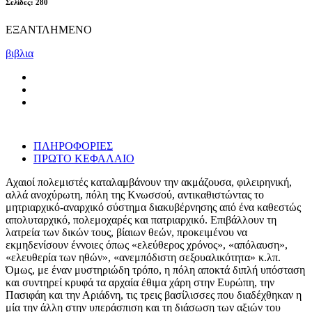
Σελίδες: 280
ΕΞΑΝΤΛΗΜΕΝΟ
βιβλια
ΠΛΗΡΟΦΟΡΙΕΣ
ΠΡΩΤΟ ΚΕΦΑΛΑΙΟ
Αχαιοί πολεμιστές καταλαμβάνουν την ακμάζουσα, φιλειρηνική,
αλλά ανοχύρωτη, πόλη της Κνωσσού, αντικαθιστώντας το
μητριαρχικό-αναρχικό σύστημα διακυβέρνησης από ένα καθεστώς
απολυταρχικό, πολεμοχαρές και πατριαρχικό. Επιβάλλουν τη
λατρεία των δικών τους, βίαιων θεών, προκειμένου να
εκμηδενίσουν έννοιες όπως «ελεύθερος χρόνος», «απόλαυση»,
«ελευθερία των ηθών», «ανεμπόδιστη σεξουαλικότητα» κ.λπ.
Όμως, με έναν μυστηριώδη τρόπο, η πόλη αποκτά διπλή υπόσταση
και συντηρεί κρυφά τα αρχαία έθιμα χάρη στην Ευρώπη, την
Πασιφάη και την Αριάδνη, τις τρεις βασίλισσες που διαδέχθηκαν η
μία την άλλη στην υπεράσπιση και τη διάσωση των αξιών του