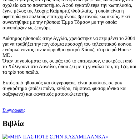
σχολείο και το πανεπιστήμιο. Αφού εγκατέλειψε την κωπηλασία,
έγινε μέλος της λέσχης Καίμπριτζ Φούτλαϊτς, η οποία είναι η
αφετηρία για πολλούς επιτυχημένους βρετανούς κωμικούς. Εκεί
συναντήθηκε με την ηθοποιό Έμμα Τόμσον με την οποία
συνυπήρξαν ως ζευγάρι.
Διάσημος ηθοποιός στην Αγγλία, χρειάστηκε να περιμένει το 2004
για να τραβήξει την παγκόσμια προσοχή του τηλεοπτικού κοινού,
ενσαρκώνοντας τον ιδιόρρυθμο γιατρό Χάουζ, στη σειρά House
MD.
Όταν τα γυρίσματα της σειράς τού το επιτρέπουν, επιστρέφει από
το Χόλιγουντ στο Λονδίνο, όπου ζει με τη γυναίκα του, τη Τζο, και
τα τρία του παιδιά.
Εκτός από ηθοποιός και συγγραφέας, είναι μουσικός σε ροκ
συγκρότημα (παίζει πιάνο, κιθάρα, τύμπανα, φυσαρμόνικα και
σαξόφωνο) και φανατικός μοτοσικλετιστής.
Συγγραφεις
Βιβλία