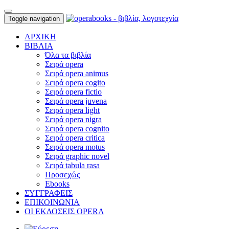
Toggle navigation
ΑΡΧΙΚΗ
ΒΙΒΛΙΑ
Όλα τα βιβλία
Σειρά opera
Σειρά opera animus
Σειρά opera cogito
Σειρά opera fictio
Σειρά opera juvena
Σειρά opera light
Σειρά opera nigra
Σειρά opera cognito
Σειρά opera critica
Σειρά opera motus
Σειρά graphic novel
Σειρά tabula rasa
Προσεχώς
Ebooks
ΣΥΓΓΡΑΦΕΙΣ
ΕΠΙΚΟΙΝΩΝΙΑ
ΟΙ ΕΚΔΟΣΕΙΣ OPERA