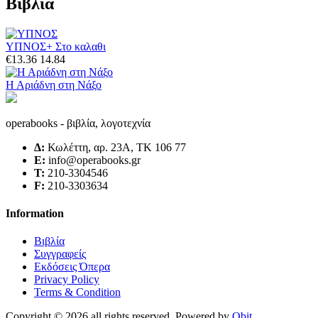
Βιβλία
ΥΠΝΟΣ
+ Στο καλαθι
€13.36
14.84
Η Αριάδνη στη Νάξο
operabooks - βιβλία, λογοτεχνία
Δ:
Κωλέττη, αρ. 23Α, ΤΚ 106 77
E:
info@operabooks.gr
Τ:
210-3304546
F:
210-3303634
Information
Βιβλία
Συγγραφείς
Εκδόσεις Όπερα
Privacy Policy
Terms & Condition
Copyright © 2026 all rights reserved. Powered by
Qbit