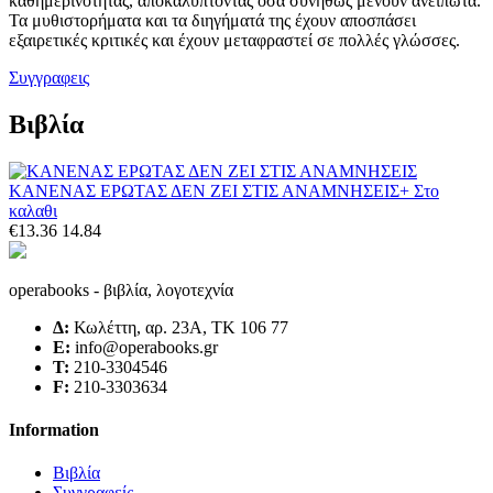
καθημερινότητας, αποκαλύπτοντας όσα συνήθως μένουν ανείπωτα.
Τα μυθιστορήματα και τα διηγήματά της έχουν αποσπάσει
εξαιρετικές κριτικές και έχουν μεταφραστεί σε πολλές γλώσσες.
Συγγραφεις
Βιβλία
ΚΑΝΕΝΑΣ ΕΡΩΤΑΣ ΔΕΝ ΖΕΙ ΣΤΙΣ ΑΝΑΜΝΗΣΕΙΣ
+ Στο
καλαθι
€13.36
14.84
operabooks - βιβλία, λογοτεχνία
Δ:
Κωλέττη, αρ. 23Α, ΤΚ 106 77
E:
info@operabooks.gr
Τ:
210-3304546
F:
210-3303634
Information
Βιβλία
Συγγραφείς