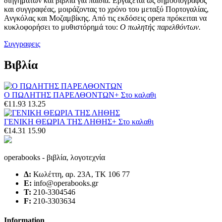
διηγημάτων και βιβλία για παιδιά. Εργάζεται ως δημοσιογράφος
και συγγραφέας, μοιράζοντας το χρόνο του μεταξύ Πορτογαλίας,
Ανγκόλας και Μοζαμβίκης. Από τις εκδόσεις opera πρόκειται να
κυκλοφορήσει το μυθιστόρημά του:
Ο πωλητής παρελθόντων
.
Συγγραφεις
Βιβλία
Ο ΠΩΛΗΤΗΣ ΠΑΡΕΛΘΟΝΤΩΝ
+ Στο καλαθι
€11.93
13.25
ΓΕΝΙΚΗ ΘΕΩΡΙΑ ΤΗΣ ΛΗΘΗΣ
+ Στο καλαθι
€14.31
15.90
operabooks - βιβλία, λογοτεχνία
Δ:
Κωλέττη, αρ. 23Α, ΤΚ 106 77
E:
info@operabooks.gr
Τ:
210-3304546
F:
210-3303634
Information