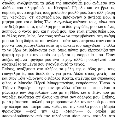
σταδίου αναζητώντας τα μέλη της οικογένειάς μου ανάμεσα στο
πλήθος που πλημμύριζε το Κεντρικό Γήπεδο και να βρω τις
ακριβείς συντεταγμένες τους μέσα στο μυαλό μου. Στην άλλη άκρη
των κερκίδων, στ’ αριστερά μου, βρίσκονταν ο πατέρας μου, η
μητέρα μου και ο θείος Τόνι. Διαγωνίως απέναντί τους, πίσω από
τον δεξιό μου ώμο, η αδελφή μου, οι δύο γιαγιάδες μου και ο ένας
παππούς, ο νονός μου και η νονά μου, που είναι επίσης θείοι μου,
κι άλλος ένας θείος. Δεν τους αφήνω να παρεμβαίνουν στη σκέψη
μου κατά τη διάρκεια του αγώνα —ούτε καν επιτρέπω στον εαυτό
μου να τους χαμογελάσει κατά τη διάρκεια του παιχνιδιού—, αλλά
το να ξέρω ότι βρίσκονται εκεί, όπως πάντα, μου εξασφαλίζει την
ψυχική ηρεμία στην οποία στηρίζεται η ισορροπία μου. Όταν
παίζω, υψώνω τριγύρω μου ένα τείχος, αλλά η οικογένειά μου
αποτελεί το τσιμέντο που ενισχύει αυτό το τείχος.
Επίσης, αναζήτησα στο πλήθος τα μέλη της ομάδας μου, τους
επαγγελματίες που δουλεύουν για μένα. Δίπλα στους γονείς μου
και στον Τόνι κάθονταν: ο Κάρλος Κόστα, ατζέντης και σπουδαίος
φίλος. ο Μπενίτο Πέρεθ Μπαρμπαντίγιο, εκπρόσωπος Τύπου. ο
Τζόρντι Ρομπέρτ —εγώ τον φωνάζω «Τουτς»— που είναι ο
μάνατζερ των συμβολαίων μου με τη Nike, και ο Τιτίν, που με
γνωρίζει καλύτερα απ’ όλους και είναι σαν αδελφός μου. Επίσης,
με τα μάτια του μυαλού μου μπορούσα να δω τον παππού μου από
την πλευρά του πατέρα μου, καθώς και την κοπέλα μου, τη Μαρία
Φρανσίσκα —εγώ την λέω «Μαίρη»— οι οποίοι με
παρακολουθούσαν από την τηλεόραση πίσω στην πατρίδα, στο