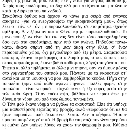
λαβές της ρακέτας μου. Αυτό, δεν γίνεται για λόγους αισθητικής.
Χωρίς τους επιδέσμους, τα δάχτυλά μου σκίζονται και ματώνουν
κατά τη διάρκεια του παιχνιδιού.
Σηκώθηκα όρθιος και άρχισα να κάνω μια σειρά από έντονες
ασκήσεις «για να ενεργοποιήσω την εκρηκτικότητά μου», όπως
λέει ο Τιτίν. Ο Τόνι με παρακολουθούσε, σε ετοιμότητα, σχεδόν
αμίλητος. Δεν ξέρω αν και ο Φέντερερ με παρακολουθούσε. Το
μόνο που ξέρω είναι ότι εκείνος δεν είναι τόσο απασχολημένος
όσο εγώ στα αποδυτήρια, πριν από τον αγώνα. Πηδούσα πάνω-
κάτω, έκανα σπριντ από τη μιαν άκρη στην άλλη, σ’ έναν
περιορισμένο χώρο, όχι μεγαλύτερο από έξι μέτρα. Σταματούσα
απότομα, έκανα περιστροφές στο λαιμό μου, στους ώμους μου,
στους καρπούς μου, έκανα βαθιά καθίσματα, λύγιζα τα γόνατά μου.
Έπειτα κι άλλα πηδήματα, κι άλλα μίνι σπριντ, σαν να ήμουν μόνος
στο γυμναστήριο του σπιτιού μου. Πάντοτε με τα ακουστικά στ’
αυτιά και με τη μουσική να μου βομβαρδίζει το κεφάλι. Πήγα στην
τουαλέτα (πριν από κάθε αγώνα πηγαίνω πολλές φορές στην
τουαλέτα —είναι νευρικό— συχνά πέντε ή έξι φορές μέσα στην
τελευταία ώρα). Όταν επέστρεψα, βάλθηκα να περιστρέφω με
δύναμη τα χέρια μου από τους ώμους, τεντωμένα.
Ο Τόνι μού έκανε νόημα να βγάλω τα ακουστικά. Είπε ότι υπήρχε
μια καθυστέρηση εξαιτίας της βροχής, αλλά θεωρούσαν ότι δε θα
ήταν παραπάνω από δεκαπέντε λεπτά. Δεν πτοήθηκα. Ήμουν
προετοιμασμένος γι’ αυτό. Η βροχή θα επηρέαζε τον Φέντερερ όσο
κι εμένα. Δεν υπήρχε λόγος να χάσω την ψυχραιμία μου. Κάθισα