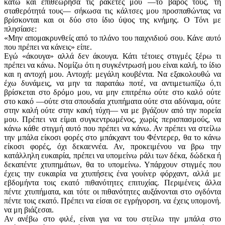
κάτω και επιθεώρησα τις ρακέτες μου —το βάρος τους, τη
σταθερότητά τους— σήκωσα τις κάλτσες μου προσπαθώντας να
βρίσκονται και οι δύο στο ίδιο ύψος της κνήμης. Ο Τόνι με
πλησίασε:
«Μην απομακρυνθείς από το πλάνο του παιχνιδιού σου. Κάνε αυτό
που πρέπει να κάνεις» είπε.
Εγώ «άκουγα» αλλά δεν άκουγα. Κάτι τέτοιες στιγμές ξέρω τι
πρέπει να κάνω. Νομίζω ότι η συγκέντρωσή μου είναι καλή, το ίδιο
και η αντοχή μου. Αντοχή: μεγάλη κουβέντα. Να εξακολουθώ να
έχω δυνάμεις, να μην τα παρατάω ποτέ, να αντιμετωπίζω ό,τι
βρίσκεται στο δρόμο μου, να μην επιτρέπω ούτε στο καλό ούτε
στο κακό —ούτε στα σπουδαία χτυπήματα ούτε στα αδύναμα, ούτε
στην καλή ούτε στην κακή τύχη— να με βγάζουν από την πορεία
μου. Πρέπει να είμαι συγκεντρωμένος, χωρίς περισπασμούς, να
κάνω κάθε στιγμή αυτό που πρέπει να κάνω. Αν πρέπει να στείλω
την μπάλα είκοσι φορές στο μπάκχαντ του Φέντερερ, θα το κάνω
είκοσι φορές, όχι δεκαεννέα. Αν, προκειμένου να βρω την
κατάλληλη ευκαιρία, πρέπει να υπομείνω ράλι των δέκα, δώδεκα ή
δεκαπέντε χτυπημάτων, θα το υπομείνω. Υπάρχουν στιγμές που
έχεις την ευκαιρία να χτυπήσεις ένα ­γουίνερ φόρχαντ, αλλά με
εβδομήντα τοις εκατό πιθανότητες επιτυχίας. Περιμένεις άλλα
πέντε χτυπήματα, και τότε οι πιθανότητες αυξάνονται στο ογδόντα
πέντε τοις εκατό. Πρέπει να είσαι σε εγρήγορση. να έχεις υπομονή.
να μη βιάζεσαι.
Αν ανέβω στο φιλέ, είναι για να του στείλω την μπάλα στο