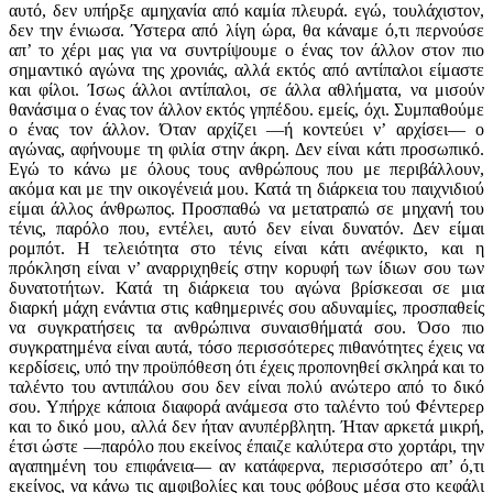
αυτό, δεν υπήρξε αμηχανία από καμία πλευρά. εγώ, τουλάχιστον,
δεν την ένιωσα. Ύστερα από λίγη ώρα, θα κάναμε ό,τι περνούσε
απ’ το χέρι μας για να συντρίψουμε ο ένας τον άλλον στον πιο
σημαντικό αγώνα της χρονιάς, αλλά εκτός από αντίπαλοι είμαστε
και φίλοι. Ίσως άλλοι αντίπαλοι, σε άλλα αθλήματα, να μισούν
θανάσιμα ο ένας τον άλλον εκτός γηπέδου. εμείς, όχι. Συμπαθούμε
ο ένας τον άλλον. Όταν αρχίζει —ή κοντεύει ν’ αρχίσει— ο
αγώνας, αφήνουμε τη φιλία στην άκρη. Δεν είναι κάτι προσωπικό.
Εγώ το κάνω με όλους τους ανθρώπους που με περιβάλλουν,
ακόμα και με την οικογένειά μου. Κατά τη διάρκεια του παιχνιδιού
είμαι άλλος άνθρωπος. Προσπαθώ να μετατραπώ σε μηχανή του
τένις, παρόλο που, εντέλει, αυτό δεν είναι δυνατόν. Δεν είμαι
ρομπότ. Η τελειότητα στο τένις είναι κάτι ανέφικτο, και η
πρόκληση είναι ν’ αναρριχηθείς στην κορυφή των ίδιων σου των
δυνατοτήτων. Κατά τη διάρκεια του αγώνα βρίσκεσαι σε μια
διαρκή μάχη ενάντια στις καθημερινές σου αδυναμίες, προσπαθείς
να συγκρατήσεις τα ανθρώπινα συναισθήματά σου. Όσο πιο
συγκρατημένα είναι αυτά, τόσο περισσότερες πιθανότητες έχεις να
κερδίσεις, υπό την προϋπόθεση ότι έχεις προπονηθεί σκληρά και το
ταλέντο του αντιπάλου σου δεν είναι πολύ ανώτερο από το δικό
σου. Υπήρχε κάποια διαφορά ανάμεσα στο ταλέντο τού Φέντερερ
και το δικό μου, αλλά δεν ήταν ανυπέρβλητη. Ήταν αρκετά μικρή,
έτσι ώστε —παρόλο που εκείνος έπαιζε καλύτερα στο χορτάρι, την
αγαπημένη του επιφάνεια— αν κατάφερνα, περισσότερο απ’ ό,τι
εκείνος, να κάνω τις αμφιβολίες και τους φόβους μέσα στο κεφάλι