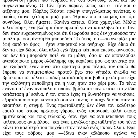
συγκεντρωμένος. Ο Τόνι ήταν παρών, όπως και ο Τιτίν και ο
ατζέντης μου, Κάρλος Κόστα, πρώην επαγγελματίας τενίστας, ο
οποίος έκανε ζέσταμα μαζί μου. Ήμουν πιο σιωπηλός απ’ ό,τι
συνήθως. Όλοι ήμαστε. Κανένα αστείο. Ούτε χαμόγελα. Μόλις
τελειώσαμε, ένα βλέμμα ήταν αρκετό για να καταλάβω ότι ο Τόνι
δεν ήταν ευχαριστημένος και ότι θεωρούσε πως δεν χτυπούσα την
μπάλα με όση άνεση θα μπορούσα. Το ύφος του —το γνωρίζω μια
ζωή αυτό το ύφος— ήταν επικριτικό και ανήσυχο. Είχε δίκιο ότι
δεν τα είχα δώσει όλα, αλλά εγώ ήξερα κάτι που εκείνος αγνοούσε
και δεν θα μπορούσε ποτέ να το μάθει, όσο κι αν αποτελούσε
αναπόσπαστο μέρος ολόκληρης της καριέρας μου ως τενίστα: ότι,
με εξαίρεση έναν πόνο στο αριστερό μου πέλμα, τον οποίο θα
έπρεπε να αντιμετωπίσω προτού βγω στο γήπεδο, ένιωθα να
βρίσκομαι σε τέλεια φυσική κατάσταση και βαθιά μέσα μου είχα
την ακλόνητη πεποίθηση ότι η νίκη ήταν στο χέρι μου. Το τένις
ενάντια σ’ έναν αντίπαλο ο οποίος βρίσκεται πάνω-κάτω στην ίδια
κατάσταση μ’ εσένα, ή τον οποίο έχεις τη δυνατότητα να νικήσεις,
εξαρτάται από την ικανότητά σου να κάνεις το παιχνίδι σου όταν το
απαιτήσει η στιγμή. Ένας πρωταθλητής δεν δίνει τον καλύτερο
εαυτό του στους πρώτους γύρους ενός τουρνουά, αλλά στους
ημιτελικούς και τους τελικούς, όταν έχει να αντιμετωπίσει τους
καλύτερους αντιπάλους, και ένας μεγάλος πρωταθλητής του τένις
κάνει το καλύτερό του παιχνίδι στον τελικό ενός Γκραν Σλαμ. Εγώ
είχα τους φόβους μου —έδινα έναν αδιάκοπο αγώνα να