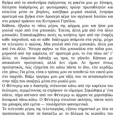
Βγήκα από τα αποδυτήρια σφίγγοντας τη ρακέτα μου με δύναμη,
διέσχισα διαδρόμους με φωτογραφίες πρώην πρωταθλητών και
κύπελλα μέσα σε βιτρίνες, κατέβηκα μερικά σκαλιά, έστριψα
αριστερά και βγήκα στον δροσερό αέρα του αγγλικού Ιουλίου και
στο μαγικό πράσινο του Κεντρικού Γηπέδου.
Κάθισα, έβγαλα το πάνω μέρος της φόρμας μου και ήπια μια
γουλιά νερό από ένα μπουκάλι. Έπειτα, άλλη μία από ένα άλλο
μπουκάλι. Επαναλαμβάνω αυτές τις κινήσεις πριν από την έναρξη
κάθε παιχνιδιού, και σε κάθε διάλειμμα ανάμεσα στα γκέιμ, μέχρι
να τελειώσει ο αγώνας. Μια γουλιά από ένα μπουκάλι, άλλη μια
από ένα άλλο. Ύστερα αφήνω τα δύο μπουκάλια στα πόδια μου,
μπροστά από την καρέκλα, στ’ αριστερά μου, το ένα πίσω απ’ τ’
άλλο, σε διαγώνια διάταξη ως προς το γήπεδο. Κάποιοι με
αποκαλούν προληπτικό, αλλά δεν είμαι. Αν ήμουν όντως
προληπτικός, πώς εξηγείται ότι κάνω πάντα το ίδιο, είτε κερδίζω
είτε χάνω; Για μένα, είναι ο τρόπος μου να τοποθετώ τον εαυτό μου
στο παιχνίδι. Βάζω τριγύρω μου μια τάξη που να ανταποκρίνεται
στην τάξη που αναζητώ μέσα στο μυαλό μου.
Ο Φέντερερ και ο διαιτητής στέκονταν κάτω από την καρέκλα του
δεύτερου, περιμένοντας να στρίψουν το νόμισμα. Σηκώθηκα μ’ ένα
σάλτο, πήγα απέναντι από τον Φέντερερ κι άρχισα να χοροπηδάω
δυναμικά πάνω-κάτω. Ο Φέντερερ στεκόταν ακίνητος, πάντα πολύ
πιο χαλαρός από εμένα — τουλάχιστον φαινομενικά.
Το τελευταίο μέρος της τελετουργίας, εξίσου σημαντικό με όλα τα
προηγούμενα, ήταν να διατρέξω με το βλέμμα τις κερκίδες του