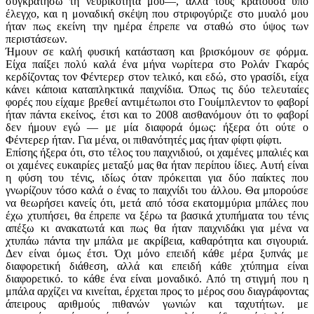
συγκρατήσω τη νευρικότητά μου—, αλλά τους κρατούσα υπό
έλεγχο, και η μοναδική σκέψη που στριφογύριζε στο μυαλό μου
ήταν πως εκείνη την ημέρα έπρεπε να σταθώ στο ύψος των
περιστάσεων.
Ήμουν σε καλή φυσική κατάσταση και βρισκόμουν σε φόρμα.
Είχα παίξει πολύ καλά ένα μήνα νωρίτερα στο Ρολάν Γκαρός
κερδίζοντας τον Φέντερερ στον τελικό, και εδώ, στο γρασίδι, είχα
κάνει κάποια καταπληκτικά παιχνίδια. Όπως τις δύο τελευταίες
φορές που είχαμε βρεθεί αντιμέτωποι στο Γουίμπλεντον το φαβορί
ήταν πάντα εκείνος, έτσι και το 2008 αισθανόμουν ότι το φαβορί
δεν ήμουν εγώ — με μία ­διαφορά όμως: ήξερα ότι ούτε ο
Φέντερερ ήταν. Για μένα, οι πιθανότητές μας ήταν φίφτι φίφτι.
Επίσης ήξερα ότι, στο τέλος του παιχνιδιού, οι χαμένες μπαλιές και
οι χαμένες ευκαιρίες μεταξύ μας θα ήταν περίπου ίδιες. Αυτή είναι
η φύση του τένις, ιδίως όταν πρόκειται για δύο παίκτες που
γνωρίζουν τόσο καλά ο ένας το παιχνίδι του άλλου. Θα μπορούσε
να θεωρήσει κανείς ότι, μετά από τόσα εκατομμύρια μπάλες που
έχω χτυπήσει, θα έπρεπε να ξέρω τα βασικά χτυπήματα του τένις
απέξω κι ανακατωτά και πως θα ήταν παιχνιδάκι για μένα να
χτυπάω πάντα την μπάλα με ακρίβεια, καθαρότητα και σιγουριά.
Δεν είναι όμως έτσι. Όχι μόνο επειδή κάθε μέρα ξυπνάς με
διαφορετική διάθεση, αλλά και επειδή κάθε χτύπημα είναι
διαφορετικό. το κάθε ένα είναι μοναδικό. Από τη στιγμή που η
μπάλα αρχίζει να κινείται, έρχεται προς το μέρος σου διαγράφοντας
άπειρους αριθμούς πιθανών γωνιών και ταχυτήτων. με