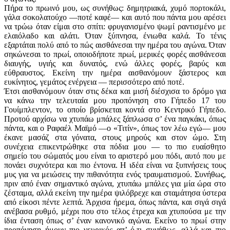
Πήρα το πρωινό μου, ως συνήθως: δημητριακά, χυμό πορτοκάλι,
γάλα σοκολατούχο —ποτέ καφέ— και αυτό που πάντα μου αρέσει
να τρώω όταν είμαι στο σπίτι: φρυγανισμένο ψωμί ραντισμένο με
ελαιόλαδο και αλάτι. Όταν ξύπνησα, ένιωθα καλά. Το τένις
εξαρτάται πολύ από το πώς αισθάνεσαι την ημέρα του αγώνα. Όταν
σηκώνεσαι το πρωί, οποιοδήποτε πρωί, μερικές φορές αισθάνεσαι
διαυγής, υγιής και δυνατός, ενώ άλλες φορές, βαρύς και
εύθραυστος. Εκείνη την ημέρα αισθανόμουν ξάστερος και
ευκίνητος, γεμάτος ενέργεια — περισσότερο από ποτέ.
Έτσι αισθανόμουν όταν στις δέκα και μισή διέσχισα το δρόμο για
να κάνω την τελευταία μου προπόνηση στο Γήπεδο 17 του
Γουίμπλεντον, το οποίο βρίσκεται κοντά στο Κεντρικό Γήπεδο.
Προτού αρχίσω να χτυπάω μπάλες ξάπλωσα σ’ ένα παγκάκι, όπως
πάντα, και ο Ραφαέλ Μαϊμό —ο «Τιτίν», όπως τον λέω εγώ— μου
έκανε μασάζ στα γόνατα, στους μηρούς και στον ώμο. Στη
συνέχεια επικεντρώθηκε στα πόδια μου — το πιο ευαίσθητο
σημείο του σώματός μου είναι το αριστερό μου πόδι, αυτό που με
πονάει συχνότερα και πιο έντονα. Η ιδέα είναι να ξυπνήσεις τους
μυς για να μειώσεις την πιθανότητα ενός τραυματισμού. Συνήθως,
πριν από έναν σημαντικό αγώνα, χτυπάω μπάλες για μία ώρα στο
ζέσταμα, αλλά εκείνη την ημέρα ψιλόβρεχε και σταμάτησα ύστερα
από είκοσι πέντε λεπτά. Άρχισα ήρεμα, όπως πάντα, και σιγά σιγά
ανέβασα ρυθμό, μέχρι που στο τέλος έτρεχα και χτυπούσα με την
ίδια ένταση όπως σ’ έναν κανονικό αγώνα. Εκείνο το πρωί στην
προπόνηση ήμουν πιο νευρικός απ’ ό,τι συνήθως, αλλά και πιο