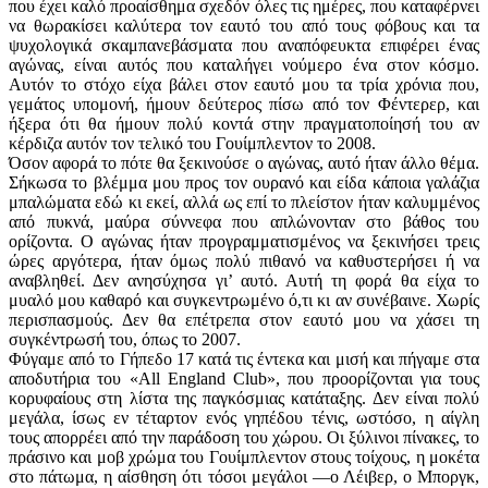
που έχει καλό προαίσθημα σχεδόν όλες τις ημέρες, που καταφέρνει
να θωρακίσει καλύτερα τον εαυτό του από τους φόβους και τα
ψυχολογικά σκαμπανεβάσματα που αναπόφευκτα επιφέρει ένας
αγώνας, είναι αυτός που καταλήγει νούμερο ένα στον κόσμο.
Αυτόν το στόχο είχα βάλει στον εαυτό μου τα τρία χρόνια που,
γεμάτος υπομονή, ήμουν δεύτερος πίσω από τον Φέντερερ, και
ήξερα ότι θα ήμουν πολύ κοντά στην πραγματοποίησή του αν
κέρδιζα αυτόν τον τελικό του Γουίμπλεντον το 2008.
Όσον αφορά το πότε θα ξεκινούσε ο αγώνας, αυτό ήταν άλλο θέμα.
Σήκωσα το βλέμμα μου προς τον ουρανό και είδα κάποια γαλάζια
μπαλώματα εδώ κι εκεί, αλλά ως επί το πλείστον ήταν καλυμμένος
από πυκνά, μαύρα σύννεφα που απλώνονταν στο βάθος του
ορίζοντα. Ο αγώνας ήταν προγραμματισμένος να ξεκινήσει τρεις
ώρες αργότερα, ήταν όμως πολύ πιθανό να καθυστερήσει ή να
αναβληθεί. Δεν ανησύχησα γι’ αυτό. Αυτή τη φορά θα είχα το
μυαλό μου καθαρό και συγκεντρωμένο ό,τι κι αν συνέβαινε. Χωρίς
περισπασμούς. Δεν θα επέτρεπα στον εαυτό μου να χάσει τη
συγκέντρωσή του, όπως το 2007.
Φύγαμε από το Γήπεδο 17 κατά τις έντεκα και μισή και πήγαμε στα
αποδυτήρια του «All England Club», που προορίζονται για τους
κορυφαίους στη λίστα της παγκόσμιας κατάταξης. Δεν είναι πολύ
μεγάλα, ίσως εν τέταρτον ενός γηπέδου τένις, ωστόσο, η αίγλη
τους απορρέει από την παράδοση του χώρου. Οι ξύλινοι πίνακες, το
πράσινο και μοβ χρώμα του Γουίμπλεντον στους τοίχους, η μοκέτα
στο πάτωμα, η αίσθηση ότι τόσοι μεγάλοι —ο Λέιβερ, ο Μποργκ,