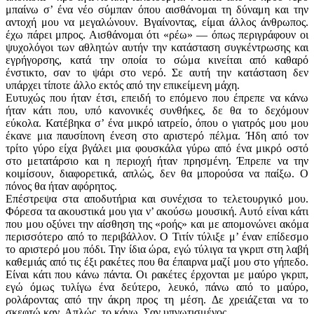
μπαίνω σ’ ένα νέο σύμπαν όπου αισθάνομαι τη δύναμη και την
αντοχή μου να μεγαλώνουν. Βγαίνοντας, είμαι άλλος άνθρωπος.
έχω πάρει μπρος. Αισθάνομαι ότι «ρέω» — όπως περιγράφουν οι
ψυχολόγοι των αθλητών αυτήν την κατάσταση συγκέντρωσης και
εγρήγορσης, κατά την οποία το σώμα κινείται από καθαρό
ένστικτο, σαν το ψάρι στο νερό. Σε αυτή την κατάσταση δεν
υπάρχει τίποτε άλλο εκτός από την επικείμενη μάχη.
Ευτυχώς που ήταν έτσι, επειδή το επόμενο που έπρεπε να κάνω
ήταν κάτι που, υπό κανονικές συνθήκες, δε θα το δεχόμουν
εύκολα. Κατέβηκα σ’ ένα μικρό ιατρείο, όπου ο γιατρός μου μου
έκανε μια παυσίπονη ένεση στο αριστερό πέλμα. Ήδη από τον
τρίτο γύρο είχα βγάλει μια φουσκάλα γύρω από ένα μικρό οστό
στο μετατάρσιο και η περιοχή ήταν πρησμένη. Έπρεπε να την
κοιμίσουν, διαφορετικά, απλώς, δεν θα μπορούσα να παίξω. Ο
πόνος θα ήταν αφόρητος.
Επέστρεψα στα αποδυτήρια και συνέχισα το τελετουργικό μου.
Φόρεσα τα ακουστικά μου για ν’ ακούσω μουσική. Αυτό είναι κάτι
που μου οξύνει την αίσθηση της «ροής» και με απομονώνει ακόμα
περισσότερο από το περιβάλλον. Ο Τιτίν τύλιξε μ’ έναν επίδεσμο
το αριστερό μου πόδι. Την ίδια ώρα, εγώ τύλιγα τα γκριπ στη λαβή
καθεμιάς από τις έξι ρακέτες που θα έπαιρνα μαζί μου στο γήπεδο.
Είναι κάτι που κάνω πάντα. Οι ρακέτες έρχονται με μαύρο γκριπ,
εγώ όμως τυλίγω ένα δεύτερο, λευκό, πάνω από το μαύρο,
ρολάροντας από την άκρη προς τη μέση. Δε χρειάζεται να το
σκεφτώ καν. Απλώς, το κάνω. Σαν υπνωτισμένος.