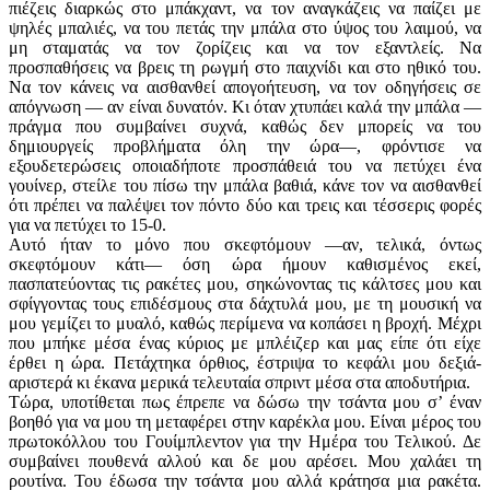
πιέζεις διαρκώς στο μπάκχαντ, να τον αναγκάζεις να παίζει με
ψηλές μπαλιές, να του πετάς την μπάλα στο ύψος του λαιμού, να
μη σταματάς να τον ζορίζεις και να τον εξαντλείς. Να
προσπαθήσεις να βρεις τη ρωγμή στο παιχνίδι και στο ηθικό του.
Να τον κάνεις να αισθανθεί απογοήτευση, να τον οδηγήσεις σε
απόγνωση — αν είναι δυνατόν. Κι όταν χτυπάει καλά την μπάλα —
πράγμα που συμβαίνει συχνά, καθώς δεν μπορείς να του
δημιουργείς προβλήματα όλη την ώρα—, φρόντισε να
εξουδετερώσεις οποιαδήποτε προσπάθειά του να πετύχει ένα
γουίνερ, στείλε του πίσω την μπάλα βαθιά, κάνε τον να αισθανθεί
ότι πρέπει να παλέψει τον πόντο δύο και τρεις και τέσσερις φορές
για να πετύχει το 15-0.
Αυτό ήταν το μόνο που σκεφτόμουν —αν, τελικά, όντως
σκεφτόμουν κάτι— όση ώρα ήμουν καθισμένος εκεί,
πασπατεύοντας τις ρακέτες μου, σηκώνοντας τις κάλτσες μου και
σφίγγοντας τους επιδέσμους στα δάχτυλά μου, με τη μουσική να
μου γεμίζει το μυαλό, καθώς περίμενα να κοπάσει η βροχή. Μέχρι
που μπήκε μέσα ένας κύριος με μπλέιζερ και μας είπε ότι είχε
έρθει η ώρα. Πετάχτηκα όρθιος, έστριψα το κεφάλι μου δεξιά-
αριστερά κι έκανα μερικά τελευταία σπριντ μέσα στα αποδυτήρια.
Τώρα, υποτίθεται πως έπρεπε να δώσω την τσάντα μου σ’ έναν
βοηθό για να μου τη μεταφέρει στην καρέκλα μου. Είναι μέρος του
πρωτοκόλλου του Γουίμπλεντον για την Ημέρα του Τελικού. Δε
συμβαίνει πουθενά αλλού και δε μου αρέσει. Μου χαλάει τη
ρουτίνα. Του έδωσα την τσάντα μου αλλά κράτησα μια ρακέτα.