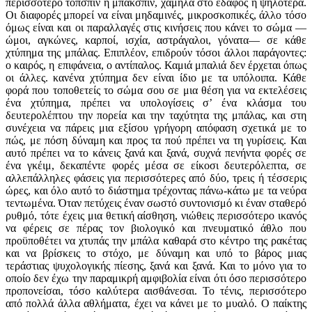
περισσότερο τόπσπιν ή μπάκσπιν, χαμηλά στο έδαφος ή ψηλότερα.
Οι διαφορές μπορεί να είναι μηδαμινές, μικροσκοπικές, άλλο τόσο
όμως είναι και οι παραλλαγές στις κινήσεις που κάνει το σώμα —
ώμοι, αγκώνες, καρποί, ισχία, αστράγαλοι, γόνατα— σε κάθε
χτύπημα της μπάλας. Επιπλέον, επιδρούν τόσοι άλλοι παράγοντες:
ο καιρός, η επιφάνεια, ο αντίπαλος. Καμιά μπαλιά δεν έρχεται όπως
οι άλλες. κανένα χτύπημα δεν είναι ίδιο με τα υπόλοιπα. Κάθε
φορά που τοποθετείς το σώμα σου σε μια θέση για να εκτελέσεις
ένα χτύπημα, πρέπει να υπολογίσεις σ’ ένα κλάσμα του
δευτερολέπτου την πορεία και την ταχύτητα της μπάλας, και στη
συνέχεια να πάρεις μια εξίσου γρήγορη απόφαση σχετικά με το
πώς, με πόση δύναμη και προς τα πού πρέπει να τη γυρίσεις. Και
αυτό πρέπει να το κάνεις ξανά και ξανά, συχνά πενήντα φορές σε
ένα γκέιμ, δεκαπέντε φορές μέσα σε είκοσι δευτερόλεπτα, σε
αλλεπάλληλες φάσεις για περισσότερες από δύο, τρεις ή τέσσερις
ώρες, και όλο αυτό το διάστημα τρέχοντας πάνω-κάτω με τα νεύρα
τεντωμένα. Όταν πετύχεις έναν σωστό συντονισμό κι έναν σταθερό
ρυθμό, τότε έχεις μια θετική αίσθηση, νιώθεις περισσότερο ικανός
να φέρεις σε πέρας τον βιολογικό και πνευματικό άθλο που
προϋποθέτει να χτυπάς την μπάλα καθαρά στο κέντρο της ρακέτας
και να βρίσκεις το στόχο, με δύναμη και υπό το βάρος μιας
τεράστιας ψυχολογικής πίεσης, ξανά και ξανά. Και το μόνο για το
οποίο δεν έχω την παραμικρή αμφιβολία είναι ότι όσο περισσότερο
προπονείσαι, τόσο καλύτερα αισθάνεσαι. Το τένις, περισσότερο
από πολλά άλλα αθλήματα, έχει να κάνει με το μυαλό. Ο παίκτης