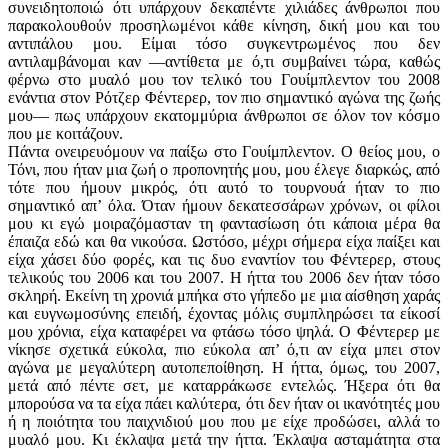
συνειδητοποιώ ότι υπάρχουν δεκαπέντε χιλιάδες άνθρωποι που
παρακολουθούν προσηλωμένοι κάθε κίνηση, δική μου και του
αντιπάλου μου. Είμαι τόσο συγκεντρωμένος που δεν
αντιλαμβάνομαι καν —αντίθετα με ό,τι συμβαίνει τώρα, καθώς
φέρνω στο μυαλό μου τον τελικό του Γουίμπλεντον του 2008
ενάντια στον Ρότζερ Φέντερερ, τον πιο σημαντικό αγώνα της ζωής
μου— πως υπάρχουν εκατομμύρια άνθρωποι σε όλον τον κόσμο
που με κοιτάζουν.
Πάντα ονειρευόμουν να παίξω στο Γουίμπλεντον. Ο θείος μου, ο
Τόνι, που ήταν μια ζωή ο προπονητής μου, μου έλεγε διαρκώς, από
τότε που ήμουν μικρός, ότι αυτό το τουρνουά ήταν το πιο
σημαντικό απ’ όλα. Όταν ήμουν δεκατεσσάρων χρόνων, οι φίλοι
μου κι εγώ μοιραζόμασταν τη φαντασίωση ότι κάποια μέρα θα
έπαιζα εδώ και θα νικούσα. Ωστόσο, μέχρι σήμερα είχα παίξει και
είχα χάσει δύο φορές, και τις δυο εναντίον του Φέντερερ, στους
τελικούς του 2006 και του 2007. Η ήττα του 2006 δεν ήταν τόσο
σκληρή. Εκείνη τη χρονιά μπήκα στο γήπεδο με μια αίσθηση χαράς
και ευγνωμοσύνης επειδή, έχοντας μόλις συμπληρώσει τα είκοσί
μου χρόνια, είχα καταφέρει να φτάσω τόσο ψηλά. Ο Φέντερερ με
νίκησε σχετικά εύκολα, πιο εύκολα απ’ ό,τι αν είχα μπει στον
αγώνα με μεγαλύτερη αυτοπεποίθηση. Η ήττα, όμως, του 2007,
μετά από πέντε σετ, με καταρράκωσε εντελώς. Ήξερα ότι θα
μπορούσα να τα είχα πάει καλύτερα, ότι δεν ήταν οι ικανότητές μου
ή η ποιότητα του παιχνιδιού μου που με είχε προδώσει, αλλά το
μυαλό μου. Κι έκλαψα μετά την ήττα. Έκλαψα ασταμάτητα στα