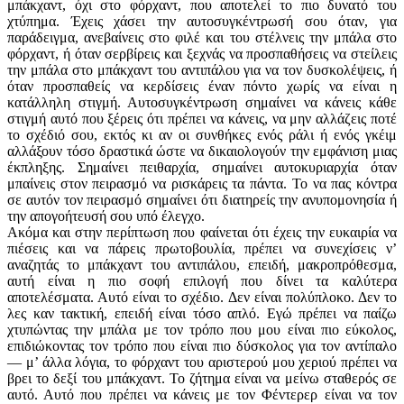
μπάκχαντ, όχι στο φόρχαντ, που αποτελεί το πιο δυνατό του
χτύπημα. Έχεις χάσει την αυτοσυγκέντρωσή σου όταν, για
παράδειγμα, ανεβαίνεις στο φιλέ και του στέλνεις την μπάλα στο
φόρχαντ, ή όταν σερβίρεις και ξεχνάς να προσπαθήσεις να στείλεις
την μπάλα στο μπάκχαντ του αντιπάλου για να τον δυσκολέψεις, ή
όταν προσπαθείς να κερδίσεις έναν πόντο χωρίς να είναι η
κατάλληλη στιγμή. Αυτοσυγκέντρωση σημαίνει να κάνεις κάθε
στιγμή αυτό που ξέρεις ότι πρέπει να κάνεις, να μην αλλάζεις ποτέ
το σχέδιό σου, εκτός κι αν οι συνθήκες ενός ράλι ή ενός γκέιμ
αλλάξουν τόσο δραστικά ώστε να δικαιολογούν την εμφάνιση μιας
έκπληξης. Σημαίνει πειθαρχία, σημαίνει αυτοκυριαρχία όταν
μπαίνεις στον πειρασμό να ρισκάρεις τα πάντα. Το να πας κόντρα
σε αυτόν τον πειρασμό σημαίνει ότι διατηρείς την ανυπομονησία ή
την απογοήτευσή σου υπό έλεγχο.
Ακόμα και στην περίπτωση που φαίνεται ότι έχεις την ευκαιρία να
πιέσεις και να πάρεις πρωτοβουλία, πρέπει να συνεχίσεις ν’
αναζητάς το μπάκχαντ του αντιπάλου, επειδή, μακροπρόθεσμα,
αυτή είναι η πιο σοφή επιλογή που δίνει τα καλύτερα
αποτελέσματα. Αυτό είναι το σχέδιο. Δεν είναι πολύπλοκο. Δεν το
λες καν τακτική, επειδή είναι τόσο απλό. Εγώ πρέπει να παίζω
χτυπώντας την μπάλα με τον τρόπο που μου είναι πιο εύκολος,
επιδιώκοντας τον τρόπο που είναι πιο δύσκολος για τον αντίπαλο
— μ’ άλλα λόγια, το φόρχαντ του αριστερού μου χεριού πρέπει να
βρει το δεξί του μπάκχαντ. Το ζήτημα είναι να μείνω σταθερός σε
αυτό. Αυτό που πρέπει να κάνεις με τον Φέντερερ είναι να τον