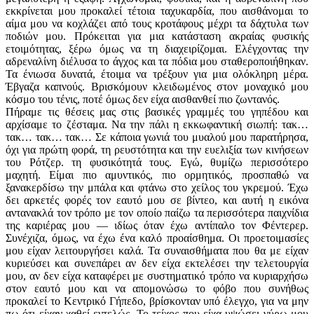
εκκρίνεται μου προκαλεί τέτοια ταχυκαρδία, που αισθάνομαι το
αίμα μου να κοχλάζει από τους κροτάφους μέχρι τα δάχτυλα των
ποδιών μου. Πρόκειται για μια κατάσταση ακραίας φυσικής
ετοιμότητας, ξέρω όμως να τη διαχειρίζομαι. Ελέγχοντας την
αδρεναλίνη διέλυσα το άγχος και τα πόδια μου σταθεροποιήθηκαν.
Τα ένιωσα δυνατά, έτοιμα να τρέξουν για μια ολόκληρη μέρα.
Έβγαζα καπνούς. Βρισκόμουν κλειδωμένος στον μοναχικό μου
κόσμο του τένις, ποτέ όμως δεν είχα αισθανθεί πιο ζωντανός.
Πήραμε τις θέσεις μας στις βασικές γραμμές του γηπέδου και
αρχίσαμε το ζέσταμα. Να την πάλι η εκκωφαντική σιωπή: τακ…
τακ… τακ… τακ… Σε κάποια γωνιά του μυαλού μου παρατήρησα,
όχι για πρώτη φορά, τη ρευστότητα και την ευελιξία των κινήσεων
του Ρότζερ. τη φυσικότητά τους. Εγώ, θυμίζω περισσότερο
μαχητή. Είμαι πιο αμυντικός, πιο ορμητικός, προσπαθώ να
ξανακερδίσω την μπάλα και φτάνω στο χείλος του γκρεμού. Έχω
δει αρκετές φορές τον εαυτό μου σε βίντεο, και αυτή η εικόνα
αντανακλά τον τρόπο με τον οποίο παίζω τα περισσότερα παιχνίδια
της καριέρας μου — ιδίως όταν έχω αντίπαλο τον Φέντερερ.
Συνέχιζα, όμως, να έχω ένα καλό προαίσθημα. Οι προετοιμασίες
μου είχαν λειτουργήσει καλά. Τα συναισθήματα που θα με είχαν
κυριεύσει και συνεπάρει αν δεν είχα εκτελέσει την τελετουργία
μου, αν δεν είχα καταφέρει με συστηματικό τρόπο να κυριαρχήσω
στον εαυτό μου και να απομονώσω το φόβο που συνήθως
προκαλεί το Κεντρικό Γήπεδο, βρίσκονταν υπό έλεγχο, για να μην
πω ότι είχαν χαθεί εντελώς. Το τείχος που είχα υψώσει γύρω μου