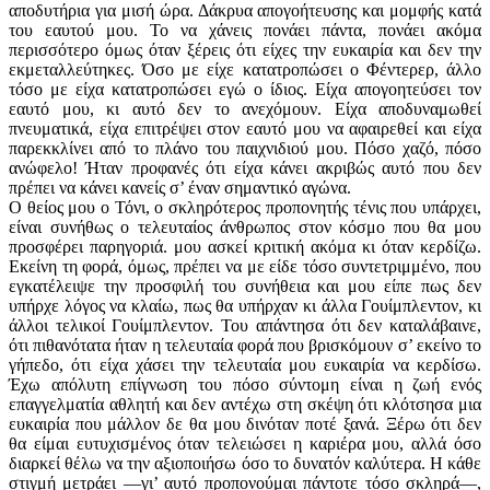
αποδυτήρια για μισή ώρα. Δάκρυα απογοήτευσης και μομφής κατά
του εαυτού μου. Το να χάνεις πονάει πάντα, πονάει ακόμα
περισσότερο όμως όταν ξέρεις ότι είχες την ευκαιρία και δεν την
εκμεταλλεύτηκες. Όσο με είχε κατατροπώσει ο Φέντερερ, άλλο
τόσο με είχα κατατροπώσει εγώ ο ίδιος. Είχα απογοητεύσει τον
εαυτό μου, κι αυτό δεν το ανεχόμουν. Είχα αποδυναμωθεί
πνευματικά, είχα επιτρέψει στον εαυτό μου να αφαιρεθεί και είχα
παρεκκλίνει από το πλάνο του παιχνιδιού μου. Πόσο χαζό, πόσο
ανώφελο! Ήταν προφανές ότι είχα κάνει ακριβώς αυτό που δεν
πρέπει να κάνει κανείς σ’ έναν σημαντικό αγώνα.
Ο θείος μου ο Τόνι, ο σκληρότερος προπονητής τένις που υπάρχει,
είναι συνήθως ο τελευταίος άνθρωπος στον κόσμο που θα μου
προσφέρει παρηγοριά. μου ασκεί κριτική ακόμα κι όταν κερδίζω.
Εκείνη τη φορά, όμως, πρέπει να με είδε τόσο συντετριμμένο, που
εγκατέλειψε την προσφιλή του συνήθεια και μου είπε πως δεν
υπήρχε λόγος να κλαίω, πως θα υπήρχαν κι άλλα Γουίμπλεντον, κι
άλλοι τελικοί Γουίμπλεντον. Του απάντησα ότι δεν καταλάβαινε,
ότι πιθανότατα ήταν η τελευταία φορά που βρισκόμουν σ’ εκείνο το
γήπεδο, ότι είχα χάσει την τελευταία μου ευκαιρία να κερδίσω.
Έχω απόλυτη επίγνωση του πόσο σύντομη είναι η ζωή ενός
επαγγελματία αθλητή και δεν αντέχω στη σκέψη ότι κλότσησα μια
ευκαιρία που μάλλον δε θα μου δινόταν ποτέ ξανά. Ξέρω ότι δεν
θα είμαι ευτυχισμένος όταν τελειώσει η καριέρα μου, αλλά όσο
διαρκεί θέλω να την αξιοποιήσω όσο το δυνατόν καλύτερα. Η κάθε
στιγμή μετράει —γι’ αυτό προπονούμαι πάντοτε τόσο σκληρά—,