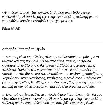
«
Aν η δουλειά μου ήταν εύκολη, δε θα μου έδινε τόσο μεγάλη
ικανοποίηση. Η συγκίνηση της νίκης είναι ευθέως ανάλογη με την
προσπάθεια που έχω καταβάλει προηγουμένως.
»
Ράφα Ναδάλ
Αποσπάσματα από το βιβλίο
... Δεν μπορεί να κοροϊδεύεις στον πρωταθλητισμό, και μόνο με το
ταλέντο δεν πας πουθενά. Το ταλέντο είναι, απλώς, το πρώτο
λιθαράκι πάνω στο οποίο θα πρέπει να στοιβάξεις άπειρες ώρες
ανελέητης δουλειάς στα γυμναστήρια, στα γήπεδα, στη μελέτη του
εαυτού σου στο βίντεο και των αντιπάλων σου σε δράση, πασχίζοντας
διαρκώς να γίνεις ικανότερος, καλύτερος, εξυπνότερος. Επέλεξα να
γίνω επαγγελματίας τενίστας, και οι συνέπειες της επιλογής μου είναι
μια ζωή με σιδηρά πειθαρχία και μια άσβεστη δίψα για αριστεία.
... Ένα πράγμα έχω μάθει: αν η δουλειά μου ήταν εύκολη, δεν θα μου
έδινε τόσο μεγάλη ικανοποίηση. Η συγκίνηση της νίκης είναι ευθέως
ανάλογη με την προσπάθεια που έχω καταβάλει προηγουμένως,.