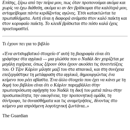
Επίσης, ξέρω από την πείρα μου, πως όταν προπονούμαι ακόμα και
χωρίς να έχω διάθεση, ακόμα κι αν δεν βρίσκομαι στα καλύτερά μου,
ανταμείβομαι πάντα κερδίζοντας αγώνες. Έτσι κατακτώνται τα
πρωταθλήματα. Αυτή είναι η διαφορά ανάμεσα στον καλό παίκτη και
στον κορυφαίο παίκτη. Το κλειδί βρίσκεται στο πόσο καλά έχεις
προετοιμαστεί.
Τι έχουν πει για το βιβλίο
«
Ένα αντισυμβατικό στοιχείο σ' αυτή τη βιογραφία είναι ότι
γράφτηκε στα αγγλικά — μια γλώσσα που ο Ναδάλ δεν χειρίζεται με
μεγάλη ευχέρεια, όπως ξέρουν όσοι έχουν ακούσει τις συνεντεύξεις
του. Ο Τζον Κάρλιν μίλησε μαζί του στα ισπανικά, και στη συνέχεια
επεξεργάστηκε τη μετάφραση στα αγγλικά, δημιουργώντας ένα
κείμενο που ρέει αβίαστα. Ένα άλλο στοιχείο που έχει να κάνει με τη
δομή του βιβλίου είναι ότι ο Κάρλιν παρεμβάλλει στην
πρωτοπρόσωπη αφήγηση του Ναδάλ τη δική του ματιά πάνω στην
προσωπικότητα, την οικογένεια, την προπονητική ομάδα, τη
σύντροφο, τα συναισθήματα και τις αναμετρήσεις, δίνοντας στο
κείμενο μια απρόσμενη λογοτεχνική ζωντάνια.
.»
The Guardian