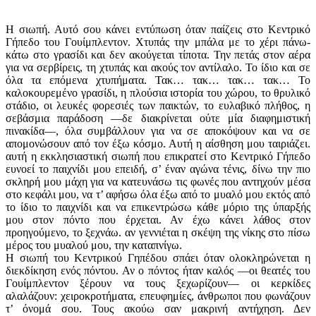
Η σιωπή. Αυτό σου κάνει εντύπωση όταν παίζεις στο Κεντρικό
Γήπεδο του Γουίμπλεντον. Χτυπάς την μπάλα με το χέρι πάνω-
κάτω στο γρασίδι και δεν ακούγεται τίποτα. Την πετάς στον αέρα
για να σερβίρεις, τη χτυπάς και ακούς τον αντίλαλο. Το ίδιο και σε
όλα τα επόμενα χτυπήματα. Τακ… τακ… τακ… τακ… Το
καλοκουρεμένο γρασίδι, η πλούσια ιστορία του χώρου, το θρυλικό
στάδιο, οι λευκές φορεσιές των παικτών, το ευλαβικό πλήθος, η
σεβάσμια παράδοση —δε διακρίνεται ούτε μία διαφημιστική
πινακίδα—, όλα συμβάλλουν για να σε αποκόψουν και να σε
απομονώσουν από τον έξω κόσμο. Αυτή η αίσθηση μου ταιριάζει.
αυτή η εκκλησιαστική σιωπή που επικρατεί στο Κεντρικό Γήπεδο
ευνοεί το παιχνίδι μου επειδή, σ’ έναν αγώνα τένις, δίνω την πιο
σκληρή μου μάχη για να κατευνάσω τις φωνές που αντηχούν μέσα
στο κεφάλι μου, να τ’ αφήσω όλα έξω από το μυαλό μου εκτός από
το ίδιο το παιχνίδι και να επικεντρώσω κάθε μόριο της ύπαρξής
μου στον πόντο που έρχεται. Αν έχω κάνει λάθος στον
προηγούμενο, το ξεχνάω. αν γεννιέται η σκέψη της νίκης στο πίσω
μέρος του μυαλού μου, την καταπνίγω.
Η σιωπή του Κεντρικού Γηπέδου σπάει όταν ολοκληρώνεται η
διεκδίκηση ενός πόντου. Αν ο πόντος ήταν καλός —οι θεατές του
Γουίμπλεντον ξέρουν να τους ξεχωρίζουν— οι κερκίδες
αλαλάζουν: χειροκροτήματα, επευφημίες, άνθρωποι που φωνάζουν
τ’ όνομά σου. Τους ακούω σαν μακρινή αντήχηση. Δεν