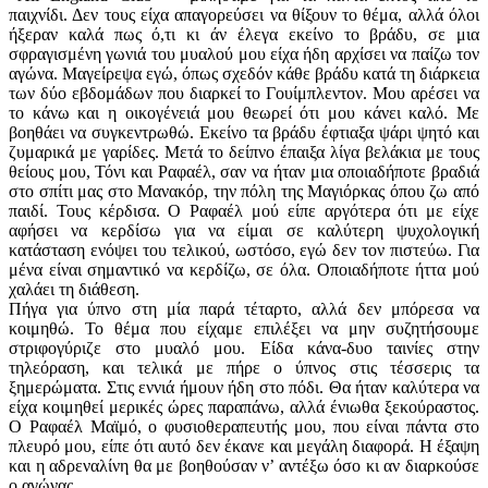
παιχνίδι. Δεν τους είχα απαγορεύσει να θίξουν το θέμα, αλλά όλοι
ήξεραν καλά πως ό,τι κι άν έλεγα εκείνο το βράδυ, σε μια
σφραγισμένη γωνιά του μυαλού μου είχα ήδη αρχίσει να παίζω τον
αγώνα. Μαγείρεψα εγώ, όπως σχεδόν κάθε βράδυ κατά τη διάρκεια
των δύο εβδομάδων που διαρκεί το Γουίμπλεντον. Μου αρέσει να
το κάνω και η οικογένειά μου θεωρεί ότι μου κάνει καλό. Με
βοηθάει να συγκεντρωθώ. Εκείνο τα βράδυ έφτιαξα ψάρι ψητό και
ζυμαρικά με γαρίδες. Μετά το δείπνο έπαιξα λίγα βελάκια με τους
θείους μου, Τόνι και Ραφαέλ, σαν να ήταν μια οποιαδήποτε βραδιά
στο σπίτι μας στο Μανακόρ, την πόλη της Μαγιόρκας όπου ζω από
παιδί. Τους κέρδισα. Ο Ραφαέλ μού είπε αργότερα ότι με είχε
αφήσει να κερδίσω για να είμαι σε καλύτερη ψυχολογική
κατάσταση ενόψει του τελικού, ωστόσο, εγώ δεν τον πιστεύω. Για
μένα είναι σημαντικό να κερδίζω, σε όλα. Οποιαδήποτε ήττα μού
χαλάει τη διάθεση.
Πήγα για ύπνο στη μία παρά τέταρτο, αλλά δεν μπόρεσα να
κοιμηθώ. Το θέμα που είχαμε επιλέξει να μην συζητήσουμε
στριφογύριζε στο μυαλό μου. Είδα κάνα-δυο ταινίες στην
τηλεόραση, και τελικά με πήρε ο ύπνος στις τέσσερις τα
ξημερώματα. Στις εννιά ήμουν ήδη στο πόδι. Θα ήταν καλύτερα να
είχα κοιμηθεί μερικές ώρες παραπάνω, αλλά ένιωθα ξεκούραστος.
Ο Ραφαέλ Μαϊμό, ο φυσιοθεραπευτής μου, που είναι πάντα στο
πλευρό μου, είπε ότι αυτό δεν έκανε και μεγάλη διαφορά. Η έξαψη
και η αδρεναλίνη θα με βοηθούσαν ν’ αντέξω όσο κι αν διαρκούσε
ο αγώνας.