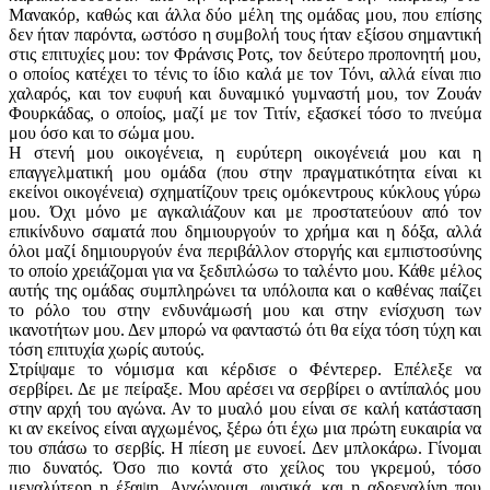
Μανακόρ, καθώς και άλλα δύο μέλη της ομάδας μου, που επίσης
δεν ήταν παρόντα, ωστόσο η συμβολή τους ήταν εξίσου σημαντική
στις επιτυχίες μου: τον Φράνσις Ροτς, τον δεύτερο προπονητή μου,
ο οποίος κατέχει το τένις το ίδιο καλά με τον Τόνι, αλλά είναι πιο
χαλαρός, και τον ευφυή και δυναμικό γυμναστή μου, τον Ζουάν
Φουρκάδας, ο οποίος, μαζί με τον Τιτίν, εξασκεί τόσο το πνεύμα
μου όσο και το σώμα μου.
Η στενή μου οικογένεια, η ευρύτερη οικογένειά μου και η
επαγγελματική μου ομάδα (που στην πραγματικότητα είναι κι
εκείνοι οικογένεια) σχηματίζουν τρεις ομόκεντρους κύκλους γύρω
μου. Όχι μόνο με αγκαλιάζουν και με προστατεύουν από τον
επικίνδυνο σαματά που δημιουργούν το χρήμα και η δόξα, αλλά
όλοι μαζί δημιουργούν ένα περιβάλλον στοργής και εμπιστοσύνης
το οποίο χρειάζομαι για να ξεδιπλώσω το ταλέντο μου. Κάθε μέλος
αυτής της ομάδας συμπληρώνει τα υπόλοιπα και ο καθένας παίζει
το ρόλο του στην ενδυνάμωσή μου και στην ενίσχυση των
ικανοτήτων μου. Δεν μπορώ να φανταστώ ότι θα είχα τόση τύχη και
τόση επιτυχία χωρίς αυτούς.
Στρίψαμε το νόμισμα και κέρδισε ο Φέντερερ. Επέλεξε να
σερβίρει. Δε με πείραξε. Μου αρέσει να σερβίρει ο αντίπαλός μου
στην αρχή του αγώνα. Αν το μυαλό μου είναι σε καλή κατάσταση
κι αν εκείνος είναι αγχωμένος, ξέρω ότι έχω μια πρώτη ευκαιρία να
του σπάσω το σερβίς. Η πίεση με ευνοεί. Δεν μπλοκάρω. Γίνομαι
πιο δυνατός. Όσο πιο κοντά στο χείλος του γκρεμού, τόσο
μεγαλύτερη η έξαψη. Αγχώνομαι, φυσικά, και η αδρεναλίνη που