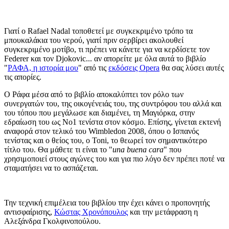
Γιατί ο Rafael Nadal τοποθετεί με συγκεκριμένο τρόπο τα
μπουκαλάκια του νερού, γιατί πριν σερβίρει ακολουθεί
συγκεκριμένο μοτίβο, τι πρέπει να κάνετε για να κερδίσετε τον
Federer και τον Djokovic... αν απορείτε με όλα αυτά το βιβλίο
"
ΡΑΦΑ, η ιστορία μου
" από τις
εκδόσεις Opera
θα σας λύσει αυτές
τις απορίες.
Ο Ράφα μέσα από το βιβλίο αποκαλύπτει τον ρόλο των
συνεργατών του, της οικογένειάς του, της συντρόφου του αλλά και
του τόπου που μεγάλωσε και διαμένει, τη Μαγιόρκα, στην
εδραίωση του ως Νο1 τενίστα στον κόσμο. Επίσης, γίνεται εκτενή
αναφορά στον τελικό του Wimbledon 2008, όπου ο Ισπανός
τενίστας και ο θείος του, ο Toni, το θεωρεί τον σημαντικότερο
τίτλο του. Θα μάθετε τι είναι το "
una buena cara
" που
χρησιμοποιεί στους αγώνες του και για πιο λόγο δεν πρέπει ποτέ να
σταματήσει να το ασπάζεται.
Την τεχνική επιμέλεια του βιβλίου την έχει κάνει ο προπονητής
αντισφαίρισης,
Κώστας Χρονόπουλος
και την μετάφραση η
Αλεξάνδρα Γκολφινοπούλου.