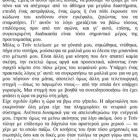
πόνο και να απέχουμε από το άθλημα για μεγάλα διαστήματα,
επειδή ένας αστράγαλος, ένας ώμος ή ένα πόδι έκρουσε τον
κώδωνα του κινδύνου στον εγκέφαλο, ζητώντας του να
σταματήσει. Γι’ αυτόν το λόγο χρειάζεται να βάλω τόσους
επιδέσμους πριν από τον αγώνα, και γι’ αυτό, επίσης, η
συγκεκριμένη διαδικασία είναι τόσο σημαντικό μέρος της
προετοιμασίας μου.
Μόλις ο Τιτίν τελείωσε με τα γόνατά μου, σηκώθηκα, ντύθηκα,
πήγα στο νιπτήρα, μούσκεψα τα μαλλιά μου κι έδεσα την μπαντάνα
στο μέτωπό μου. Είναι άλλη μια κίνηση που δεν απαιτεί καμία
σκέψη, την εκτελώ όμως αργά και προσεκτικά, κάνοντας έναν
σφιχτό κόμπο στο πίσω μέρος του κεφαλιού μου. Υπάρχει ένας
πρακτικός λόγος γι’ αυτό: να συγκρατήσω τα μαλλιά μου για να μη
μου πέφτουν στα μάτια, αποτελεί όμως άλλη μια τελετουργική
στιγμή —όπως το παγωμένο ντους— από την οποία δεν υπάρχει
γυρισμός. Μια στιγμή που με βοηθά να συνειδητοποιήσω ότι έχει
φτάσει η ώρα να ριχτώ στη μάχη.
Είχε σχεδόν έρθει η ώρα να βγω στο γήπεδο. Η αδρεναλίνη που
εκκρινόταν όλη μέρα είχε πια πλημμυρίσει το νευρικό μου
σύστημα. Ανέπνεα δυναμικά για να απελευθερώσω την ενέργειά
μου, έπρεπε όμως να μείνω ακίνητος για λίγο ακόμα, όσο ο Τιτίν
τύλιγε με επίδεσμο τα δάχτυλα του αριστερού μου χεριού — το
χέρι με το οποίο παίζω. Οι κινήσεις του ήταν τόσο μηχανικές και
σιωπηλές όσο και οι δικές μου όταν τυλίγω τα γκριπ γύρω από τις