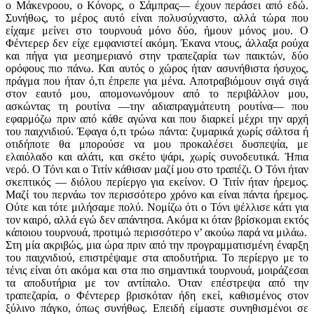
ο Μάκενροου, ο Κόνορς, ο Σάμπρας— έχουν περάσει από εδώ.
Συνήθως, το μέρος αυτό είναι πολυσύχναστο, αλλά τώρα που
είχαμε μείνει στο τουρνουά μόνο δύο, ήμουν μόνος μου. Ο
Φέντερερ δεν είχε εμφανιστεί ακόμη. Έκανα ντους, άλλαξα ρούχα
και πήγα για μεσημεριανό στην τραπεζαρία των παικτών, δύο
ορόφους πιο πάνω. Και αυτός ο χώρος ήταν ασυνήθιστα ήσυχος,
πράγμα που ήταν ό,τι έπρεπε για μένα. Αποτραβιόμουν σιγά σιγά
στον εαυτό μου, απομονωνόμουν από το περιβάλλον μου,
ασκώντας τη ρουτίνα —την αδιαπραγμάτευτη ρουτίνα— που
εφαρμόζω πριν από κάθε αγώνα και που διαρκεί μέχρι την αρχή
του παιχνιδιού. Έφαγα ό,τι τρώω πάντα: ζυμαρικά χωρίς σάλτσα ή
οτιδήποτε θα μπορούσε να μου προκαλέσει δυσπεψία, με
ελαιόλαδο και αλάτι, και σκέτο ψάρι, χωρίς συνοδευτικά. Ήπια
νερό. Ο Τόνι και ο Τιτίν κάθισαν μαζί μου στο τραπέζι. Ο Τόνι ήταν
σκεπτικός — διόλου περίεργο για εκείνον. Ο Τιτίν ήταν ήρεμος.
Μαζί του περνάω τον περισσότερο χρόνο και είναι πάντα ήρεμος.
Ούτε και τότε μιλήσαμε πολύ. Νομίζω ότι ο Τόνι ψέλλισε κάτι για
τον καιρό, αλλά εγώ δεν απάντησα. Ακόμα κι όταν βρίσκομαι εκτός
κάποιου τουρνουά, προτιμώ περισσότερο ν’ ακούω παρά να μιλάω.
Στη μία ακριβώς, μια ώρα πριν από την προγραμματισμένη έναρξη
του παιχνιδιού, επιστρέψαμε στα αποδυτήρια. Το περίεργο με το
τένις είναι ότι ακόμα και στα πιο σημαντικά τουρνουά, μοιράζεσαι
τα αποδυτήρια με τον αντίπαλο. Όταν επέστρεψα από την
τραπεζαρία, ο Φέντερερ βρισκόταν ήδη εκεί, καθισμένος στον
ξύλινο πάγκο, όπως συνήθως. Επειδή είμαστε συνηθισμένοι σε