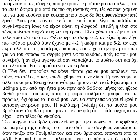
υπάρχουν όμως στιγμές που μετρούν περισσότερο από άλλες, και
το 2007 άφησα μια από τις πιο σημαντικές στιγμές να πάει χαμένη
και να μου ξεφύγει μια ευκαιρία που ίσως δε θα εμφανιζόταν ποτέ
ξανά. Δυο-τρεις πόντοι εδώ κι εκεί και λίγο περισσότερη
συγκέντρωση ίσως να είχαν κάνει τη διαφορά, επειδή η νίκη στο
τένις κρίνεται συχνά στις λεπτομέρειες. Είχα χάσει το πέμπτο και
τελευταίο σετ από τον Φέντερερ με σκορ 6-2, αν είχα όμως λίγο
πιο καθαρό μυαλό όταν έχανα με 4-2 ή ακόμη και με 5-2, αν είχα
εκμεταλλευτεί τις τέσσερις ευκαιρίες που είχα στην αρχή του σετ
για να του σπάσω το σερβίς (αντί να παραλύσω, πράγμα που μου
συνέβη), ή αν είχα αγωνιστεί σαν να παίζαμε το πρώτο σετ και όχι
το τελευταίο, θα μπορούσα να είχα κερδίσει.
Ο Τόνι δεν μπορούσε να κάνει τίποτα για να μου απαλύνει τον
πόνο, στο τέλος, όμως, αποδείχθηκε ότι είχε δίκιο. Εμφανίστηκε κι
άλλη ευκαιρία. Ένα χρόνο αργότερα ήμουν πάλι εκεί. Είχα πάρει το
μάθημά μου από την ήττα μου πριν από δώδεκα μήνες και ήξερα
βαθιά μέσα μου πως αυτή τη φορά οτιδήποτε μπορεί να με
πρόδιδε, όχι όμως το μυαλό μου. Δεν θα επέτρεπα να χαθεί ξανά η
αυτοσυγκέντρωσή μου. Η καλύτερη ένδειξη ότι το μυαλό μου
βρισκόταν στη θέση του ήταν η πεποίθηση ότι —όσο άγχος κι αν
είχα— στο τέλος θα νικούσα.
Το προηγούμενο βράδυ, στο δείπνο με την οικογένεια, τους φίλους
και τα μέλη της ομάδας μου —στο σπίτι που συνήθως νοικιάζουμε
όταν παίζω στο Γουίμπλεντον και που βρίσκεται απέναντι από το
«All England Club»— μιλήσαμε για τα πάντα εκτός από το