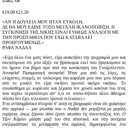
Σελίδες: 328
€19.08
€21.20
«AΝ Η ΔΟΥΛΕΙΑ ΜΟΥ ΗΤΑΝ ΕΥΚΟΛΗ,
ΔΕ ΘΑ ΜΟΥ ΕΔΙΝΕ ΤΟΣΟ ΜΕΓΑΛΗ ΙΚΑΝΟΠΟΙΗΣΗ. Η
ΣΥΓΚΙΝΗΣΗ ΤΗΣ ΝΙΚΗΣ ΕΙΝΑΙ ΕΥΘΕΩΣ ΑΝΑΛΟΓΗ ΜΕ
ΤΗΝ ΠΡΟΣΠΑΘΕΙΑ ΠΟΥ ΕΧΩ ΚΑΤΑΒΑΛΕΙ
ΠΡΟΗΓΟΥΜΕΝΩΣ.»
ΡΑΦΑ ΝΑΔΑΛ
«Είχα άλλο ένα ματς πόιντ, είχα ανακτήσει την ψυχραιμία μου και
σκεφτόμουν ότι μου άξιζε να βρίσκομαι εκεί που βρισκόμουν κι
ότι ήμουν ένα βήμα πριν από την κατάκτηση του Γουίμπλεντον.
Ανοησία! Πραγματική ανοησία! Ήταν μια από τις λίγες, τις
ελάχιστες στιγμές σε ολόκληρη την καριέρα μου που μου πέρασε
από το μυαλό ότι είχα νικήσει προτού ακόμα νικήσω. Το
συναίσθημα με κυρίευσε και ξέχασα τον χρυσό κανόνα του τένις
που ισχύει περισσότερο απ’ ό,τι σε οποιο-δήποτε άλλο άθλημα:
τίποτα δεν έχει τελειώσει προτού τελειώσει.»
Ένα αντισυμβατικό στοιχείο σ' αυτή τη βιογραφία είναι ότι γράφτηκε
στα αγγλικά — μια γλώσσα που ο Ναδάλ δεν χειρίζεται με μεγάλη
ευχέρεια, όπως ξέρουν όσοι έχουν ακούσει τις συνεντεύξεις του. Ο
Τζον Κάρλιν μίλησε μαζί του στα ισπανικά, και στη συνέχεια
επεξεργάστηκε τη μετάφραση στα αγγλικά, δημιουργώντας ένα