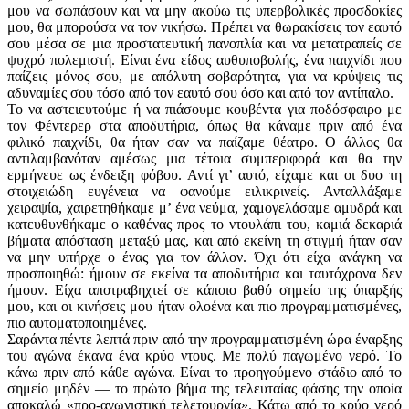
μου να σωπάσουν και να μην ακούω τις υπερβολικές προσδοκίες
μου, θα μπορούσα να τον νικήσω. Πρέπει να θωρακίσεις τον εαυτό
σου μέσα σε μια προστατευτική πανοπλία και να μετατραπείς σε
ψυχρό πολεμιστή. Είναι ένα είδος αυθυποβολής, ένα παιχνίδι που
παίζεις μόνος σου, με απόλυτη σοβαρότητα, για να κρύψεις τις
αδυναμίες σου τόσο από τον εαυτό σου όσο και από τον αντίπαλο.
Το να αστειευτούμε ή να πιάσουμε κουβέντα για ποδόσφαιρο με
τον Φέντερερ στα αποδυτήρια, όπως θα κάναμε πριν από ένα
φιλικό παιχνίδι, θα ήταν σαν να παίζαμε θέατρο. Ο άλλος θα
αντιλαμβανόταν αμέσως μια τέτοια συμπεριφορά και θα την
ερμήνευε ως ένδειξη φόβου. Αντί γι’ αυτό, είχαμε και οι δυο τη
στοιχειώδη ευγένεια να φανούμε ειλικρινείς. Ανταλλάξαμε
χειραψία, χαιρετηθήκαμε μ’ ένα νεύμα, χαμογελάσαμε αμυδρά και
κατευθυνθήκαμε ο καθένας προς το ντουλάπι του, καμιά δεκαριά
βήματα απόσταση μεταξύ μας, και από εκείνη τη στιγμή ήταν σαν
να μην υπήρχε ο ένας για τον άλλον. Όχι ότι είχα ανάγκη να
προσποιηθώ: ήμουν σε εκείνα τα αποδυτήρια και ταυτόχρονα δεν
ήμουν. Είχα αποτραβηχτεί σε κάποιο βαθύ σημείο της ύπαρξής
μου, και οι κινήσεις μου ήταν ολοένα και πιο προγραμματισμένες,
πιο αυτοματοποιημένες.
Σαράντα πέντε λεπτά πριν από την προγραμματισμένη ώρα έναρξης
του αγώνα έκανα ένα κρύο ντους. Με πολύ παγωμένο νερό. Το
κάνω πριν από κάθε αγώνα. Είναι το προηγούμενο στάδιο από το
σημείο μηδέν — το πρώτο βήμα της τελευταίας φάσης την οποία
αποκαλώ «προ-αγωνιστική τελετουργία». Κάτω από το κρύο νερό