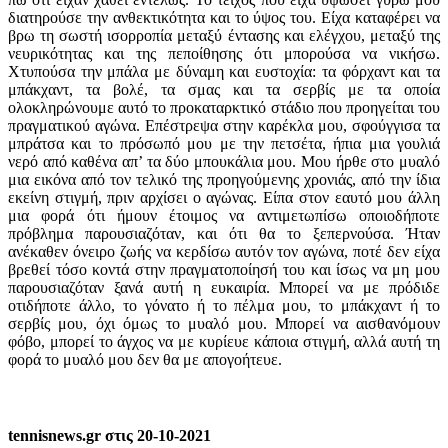
διατηρούσε την ανθεκτικότητα και το ύψος του. Είχα καταφέρει να
βρω τη σωστή ισορροπία μεταξύ έντασης και ελέγχου, μεταξύ της
νευρικότητας και της πεποίθησης ότι μπορούσα να νικήσω.
Χτυπούσα την μπάλα με δύναμη και ευστοχία: τα φόρχαντ και τα
μπάκχαντ, τα βολέ, τα σμας και τα σερβίς με τα οποία
ολοκληρώνουμε αυτό το προκαταρκτικό στάδιο που προηγείται του
πραγματικού αγώνα. Επέστρεψα στην καρέκλα μου, σφούγγισα τα
μπράτσα και το πρόσωπό μου με την πετσέτα, ήπια μια γουλιά
νερό από καθένα απ’ τα δύο μπουκάλια μου. Μου ήρθε στο μυαλό
μια εικόνα από τον τελικό της προηγούμενης χρονιάς, από την ίδια
εκείνη στιγμή, πριν αρχίσει ο αγώνας. Είπα στον εαυτό μου άλλη
μια φορά ότι ήμουν έτοιμος να αντιμετωπίσω οποιοδήποτε
πρόβλημα παρουσιαζόταν, και ότι θα το ξεπερνούσα. Ήταν
ανέκαθεν όνειρο ζωής να κερδίσω αυτόν τον αγώνα, ποτέ δεν είχα
βρεθεί τόσο κοντά στην πραγματοποίησή του και ίσως να μη μου
παρουσιαζόταν ξανά αυτή η ευκαιρία. Μπορεί να με πρόδιδε
οτιδήποτε άλλο, το γόνατο ή το πέλμα μου, το μπάκχαντ ή το
σερβίς μου, όχι όμως το μυαλό μου. Μπορεί να αισθανόμουν
φόβο, μπορεί το άγχος να με κυρίευε κάποια στιγμή, αλλά αυτή τη
φορά το μυαλό μου δεν θα με απογοήτευε.
tennisnews.gr στις 20-10-2021