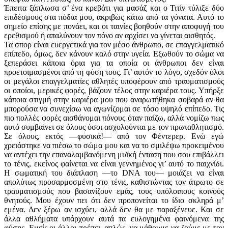
Έπειτα ξάπλωσα σ’ ένα κρεβάτι για μασάζ και ο Τιτίν τύλιξε δύο
επιδέσμους στα πόδια μου, ακριβώς κάτω από τα γόνατα. Αυτό το
σημείο επίσης με πονάει, και οι ταινίες βοηθούν στην αποφυγή του
ερεθισμού ή απαλύνουν τον πόνο αν αρχίσει να γίνεται αισθητός.
Τα σπορ είναι ευεργετικά για τον μέσο άνθρωπο, σε επαγγελματικό
επίπεδο, όμως, δεν κάνουν καλό στην υγεία. Εξωθούν το σώμα να
ξεπεράσει κάποια όρια για τα οποία οι άνθρωποι δεν είναι
προετοιμασμένοι από τη φύση τους. Γι’ αυτόν το λόγο, σχεδόν όλοι
οι μεγάλοι επαγγελματίες αθλητές υποφέρουν από τραυματισμούς
οι οποίοι, μερικές φορές, βάζουν τέλος στην καριέρα τους. Υπήρξε
κάποια στιγμή στην καριέρα μου που αναρωτήθηκα σοβαρά αν θα
μπορούσα να συνεχίσω να αγωνίζομαι σε τόσο υψηλό επίπεδο. Τις
πιο πολλές φορές αισθάνομαι πόνους όταν παίζω, αλλά νομίζω πως
αυτό συμβαίνει σε όλους όσοι ασχολούνται με τον πρωταθλητισμό.
Σε όλους, εκτός —φυσικά!— από τον Φέντερερ. Ενώ εγώ
χρειάστηκε να πιέσω το σώμα μου και να το σμιλέψω προκειμένου
να αντέχει την επαναλαμβανόμενη μυϊκή ένταση που σου επιβάλλει
το τένις, εκείνος φαίνεται να είναι γεννημένος γι’ αυτό το παιχνίδι.
Η σωματική του διάπλαση —το DNA του— μοιάζει να είναι
απολύτως προσαρμοσμένη στο τένις, καθιστώντας τον άτρωτο σε
τραυματισμούς που βασανίζουν εμάς, τους υπόλοιπους κοινούς
θνητούς. Μου έχουν πει ότι δεν προπονείται το ίδιο σκληρά μ’
εμένα. Δεν ξέρω αν ισχύει, αλλά δεν θα με παραξένευε. Και σε
άλλα αθλήματα υπάρχουν αυτά τα ευλογημένα φαινόμενα της
φύσης. Εμείς οι άλλοι πρέπει, απλώς, να μάθουμε να ζούμε με τον